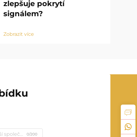
zlepšuje pokrytí
ru
signálem?
ko
Zobrazit více
Zobr
abídku
0/200