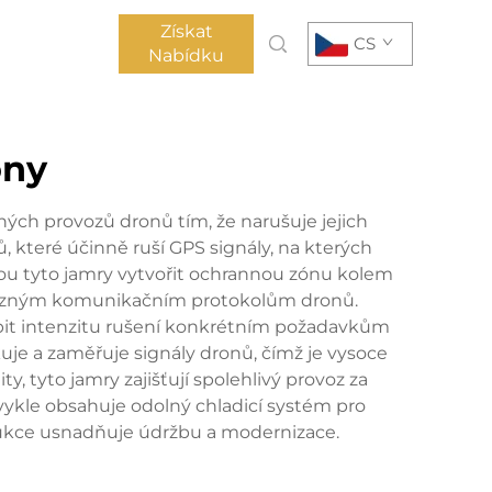
Získat
CS
Nabídku
ony
ch provozů dronů tím, že narušuje jejich
, které účinně ruší GPS signály, na kterých
hou tyto jamry vytvořit ochrannou zónu kolem
oti různým komunikačním protokolům dronů.
bit intenzitu rušení konkrétním požadavkům
je a zaměřuje signály dronů, čímž je vysoce
tyto jamry zajišťují spolehlivý provoz za
kle obsahuje odolný chladicí systém pro
ukce usnadňuje údržbu a modernizace.