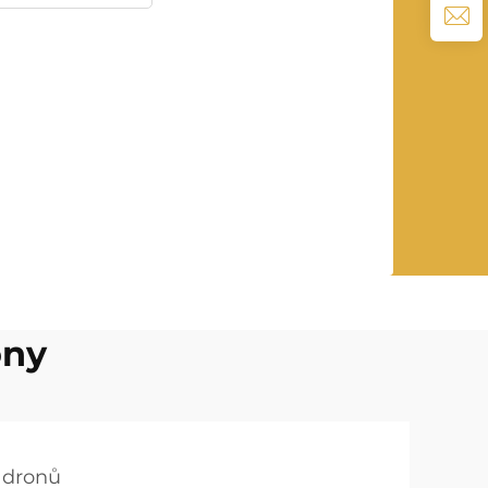
ony
 dronů