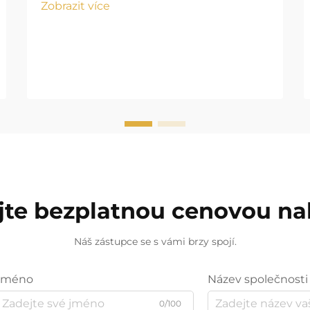
Zobrazit více
jte bezplatnou cenovou n
Náš zástupce se s vámi brzy spojí.
Jméno
Název společnosti
0/100