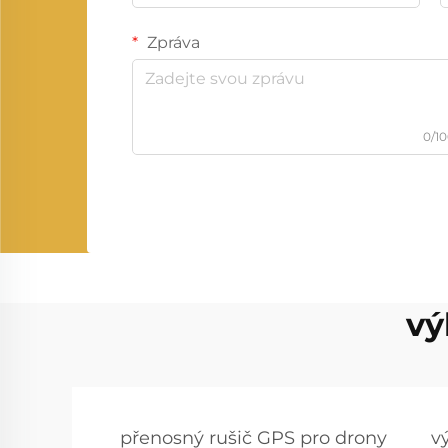
Zpráva
0/1
vý
přenosný rušič GPS pro drony
v