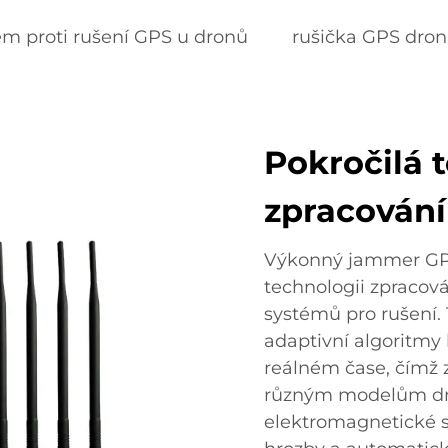
ém proti rušení GPS u dronů
rušička GPS dron
Pokročilá 
zpracování
Výkonný jammer GPS
technologii zpracová
systémů pro rušení. 
adaptivní algoritmy 
reálném čase, čímž z
různým modelům dro
elektromagnetické s