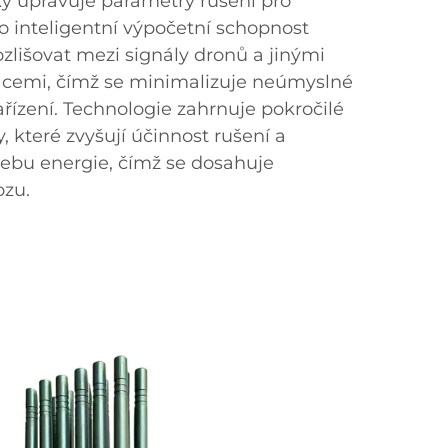
y upravuje parametry rušení pro
o inteligentní výpočetní schopnost
zlišovat mezi signály dronů a jinými
cemi, čímž se minimalizuje neúmyslné
ařízení. Technologie zahrnuje pokročilé
, které zvyšují účinnost rušení a
řebu energie, čímž se dosahuje
ozu.