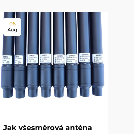
06
0
Aug
Au
Jak všesměrová anténa
Ja