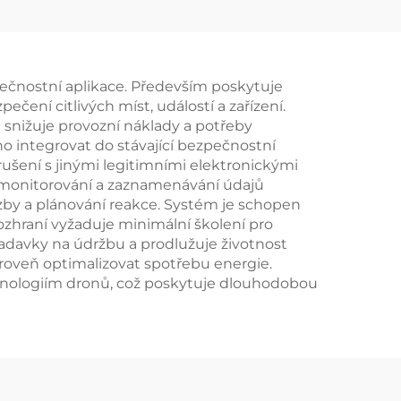
dronů
kcí
pečnostní aplikace. Především poskytuje
ní citlivých míst, událostí a zařízení.
snižuje provozní náklady a potřeby
no integrovat do stávající bezpečnostní
rušení s jinými legitimními elektronickými
ce monitorování a zaznamenávání údajů
ozby a plánování reakce. Systém je schopen
rozhraní vyžaduje minimální školení pro
ožadavky na údržbu a prodlužuje životnost
roveň optimalizovat spotřebu energie.
echnologiím dronů, což poskytuje dlouhodobou