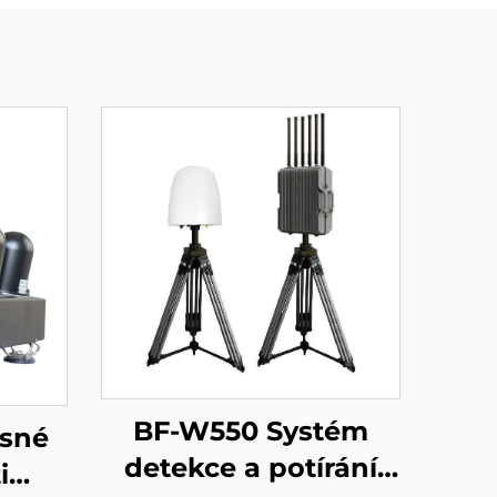
BF-W550 Systém
sné
detekce a potírání
i