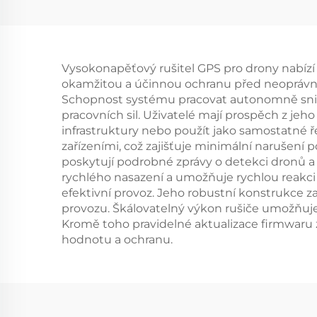
drone Equipment
Vysokonapěťový rušitel GPS pro drony nabízí 
okamžitou a účinnou ochranu před neoprávněn
Schopnost systému pracovat autonomně snižuj
pracovních sil. Uživatelé mají prospěch z jeh
infrastruktury nebo použít jako samostatné ře
zařízeními, což zajišťuje minimální narušení
poskytují podrobné zprávy o detekci dronů a 
rychlého nasazení a umožňuje rychlou reakci n
efektivní provoz. Jeho robustní konstrukce za
provozu. Škálovatelný výkon rušiče umožňuje
Kromě toho pravidelné aktualizace firmwaru z
hodnotu a ochranu.