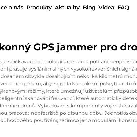
ce o nás
Produkty
Aktuality
Blog
Videa
FAQ
konný GPS jammer pro dr
e špičkovou technologii určenou k potírání neoprávněný
zení pracuje vysíláním silných vysokofrekvenčních signálů
. S dosahem obvykle dosahujícím několika kilometrů mo
 frekvenčních pásem, aby zajistilo komplexní pokrytí pr
 výkonovými režimy, které umožňují uživatelům přizpůso
eligentní skenování frekvencí, které automaticky deteku
ormám dronů. Vybudován s komponenty vojenské kvality, 
u pracovat nepřetržitě po dlouhou dobu. Jednotka obvy
ouhodobého používání, zatímco jeho modulární konstr