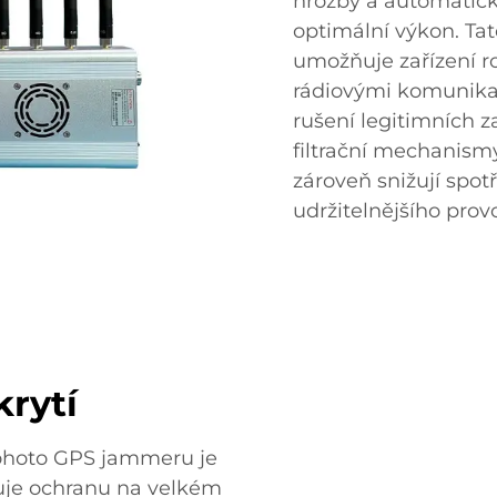
hrozby a automatick
optimální výkon. Tat
umožňuje zařízení ro
rádiovými komunika
rušení legitimních z
filtrační mechanismy
zároveň snižují spot
udržitelnějšího prov
rytí
tohoto GPS jammeru je
tuje ochranu na velkém