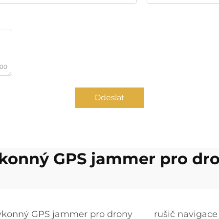
000
Odeslat
konný GPS jammer pro dr
ýkonný GPS jammer pro drony
rušič navigace