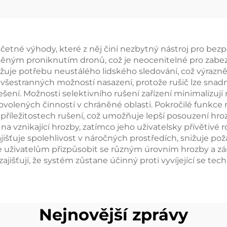
varování
dronům s fun
anti-FPV
četné výhody, které z něj činí nezbytný nástroj pro bez
ým proniknutím dronů, což je neocenitelné pro zabezpeče
e potřebu neustálého lidského sledování, což výrazně 
o všestranných možností nasazení, protože rušič lze snad
šení. Možnosti selektivního rušení zařízení minimalizují 
 povolených činností v chráněné oblasti. Pokročilé funk
příležitostech rušení, což umožňuje lepší posouzení hr
a vznikající hrozby, zatímco jeho uživatelsky přívětivé 
jišťuje spolehlivost v náročných prostředích, snižuje p
 uživatelům přizpůsobit se různým úrovním hrozby a zá
ajišťují, že systém zůstane účinný proti vyvíjející se t
Nejnovější zprávy