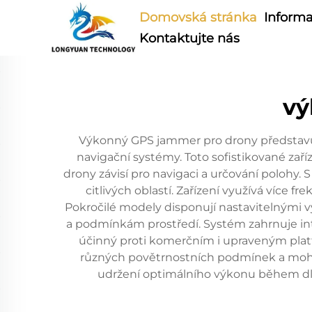
Domovská stránka
Informa
Kontaktujte nás
vý
Výkonný GPS jammer pro drony představuj
navigační systémy. Toto sofistikované zaří
drony závisí pro navigaci a určování polohy
citlivých oblastí. Zařízení využívá více
Pokročilé modely disponují nastavitelnými
a podmínkám prostředí. Systém zahrnuje int
účinný proti komerčním i upraveným platf
různých povětrnostních podmínek a moho
udržení optimálního výkonu během dl