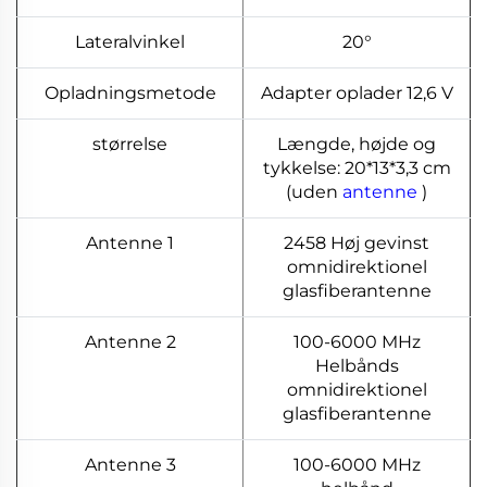
Lateralvinkel
20°
Opladningsmetode
Adapter oplader 12,6 V
størrelse
Længde, højde og
tykkelse: 20*13*3,3 cm
(uden
antenne
)
Antenne 1
2458 Høj gevinst
omnidirektionel
glasfiberantenne
Antenne 2
100-6000 MHz
Helbånds
omnidirektionel
glasfiberantenne
Antenne 3
100-6000 MHz