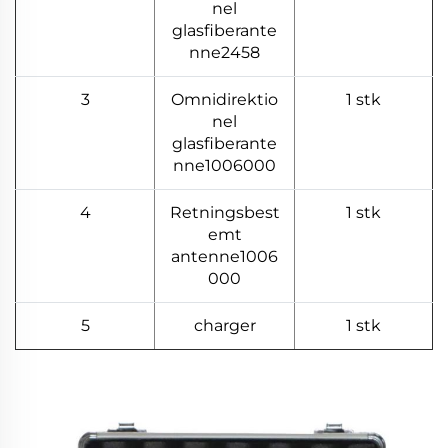
nel
glasfiberante
nne2458
3
Omnidirektio
1 stk
nel
glasfiberante
nne1006000
4
Retningsbest
1 stk
emt
antenne1006
000
5
charger
1 stk