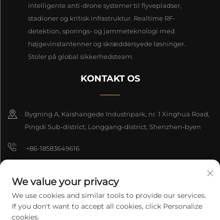
intelligente anti-drone systemer til flyvepladser,
stadioner og kritisk infrastruktur. Realtime RF-
detektion, sporings- og jammeteknologi med
højgevinstantenner og skræddersyede løsninger.
Stoler på global sikkerhedsteam.
KONTAKT OS
Bygning A, Kaishangede Industripark, nr. 1 Xinghua Road,
Pingdi Sub-district, Longgang-district, Shenzhen-byen
+86-18583649616
[email protected]
We value your privacy
8618165761396
We use cookies and similar tools to provide our services.
If you don't want to accept all cookies, click Personalize
cookies.