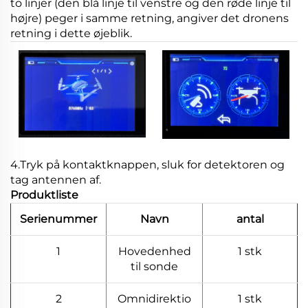
to linjer (den blå linje til venstre og den røde linje til
højre) peger i samme retning, angiver det dronens
retning i dette øjeblik.
4.Tryk på kontaktknappen, sluk for detektoren og
tag antennen af.
Produktliste
Serienummer
Navn
antal
1
Hovedenhed
1 stk
til sonde
2
Omnidirektio
1 stk