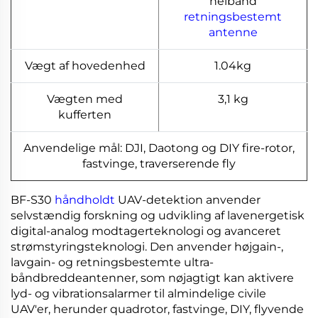
helbånd
retningsbestemt
antenne
Vægt af hovedenhed
1.04kg
Vægten med
3,1 kg
kufferten
Anvendelige mål: DJI, Daotong og DIY fire-rotor,
fastvinge, traverserende fly
BF-S30
håndholdt
UAV-detektion anvender
selvstændig forskning og udvikling af lavenergetisk
digital-analog modtagerteknologi og avanceret
strømstyringsteknologi. Den anvender højgain-,
lavgain- og retningsbestemte ultra-
båndbreddeantenner, som nøjagtigt kan aktivere
lyd- og vibrationsalarmer til almindelige civile
UAV'er, herunder quadrotor, fastvinge, DIY, flyvende