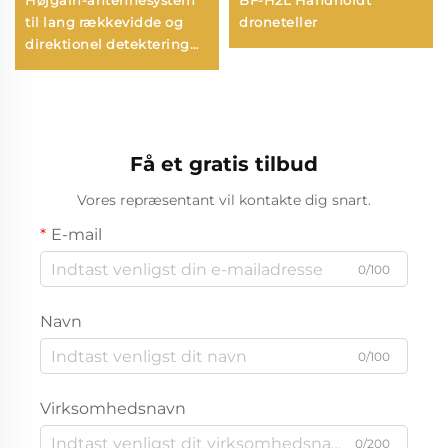
til lang rækkevidde og
droneteller
direktionel detektering
Anti-UAV RF-
radioforstyrrelsesudstyr
Effektiv
frekvensafskærmning
UAV-signaler
Få et gratis tilbud
Vores repræsentant vil kontakte dig snart.
E-mail
0/100
Navn
0/100
Virksomhedsnavn
0/200