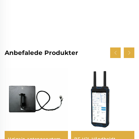
Anbefalede Produkter
Højgain-antennesystem
BF-H2L Håndholdt