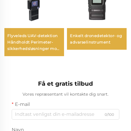
Flyveleds UAV-detektion
Enkelt dronedetektor- og
Håndholdt Perimeter-
advarselinstrument
sikkerhedsløsninger mod
droner Bærbar
langtrækkende
signaldetektor til FPV
Få et gratis tilbud
Vores repræsentant vil kontakte dig snart.
E-mail
0/100
Navn