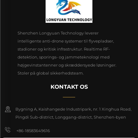
Shenzhen Longyuan Technology leverer
intelligente anti-drone systemer til flyvepladser,
stadioner og kritisk infrastruktur. Realtime RF-
detektion, sporings- og jammeteknologi med
højgevinstantenner og skræddersyede løsninger.
Stoler på global sikkerhedsteam.
KONTAKT OS
Bygning A, Kaishangede Industripark, nr. 1 Xinghua Road,
Pingdi Sub-district, Longgang-district, Shenzhen-byen
+86-18583649616