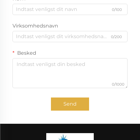
0/100
Virksomhedsnavn
0/200
Besked
0/1000
Send