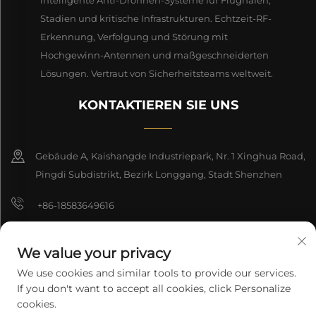
intelligente Anti-Drohnen-Systeme für Flughäfen,
Stadien und kritische Infrastrukturen. Echtzeit-RF-
Erkennung, Verfolgung und Störung mit
Hochgewinn-Antennen und maßgeschneiderten
Lösungen. Vertraut von Sicherheitsteams weltweit.
KONTAKTIEREN SIE UNS
Gebäude A, Kaishangde Industriepark, Nr. 1 Xinghua Road,
Pingdi Subdistrikt, Bezirk Longgang, Stadt Shenzhen
+86-18583649616
[email protected]
We value your privacy
8618165761396
We use cookies and similar tools to provide our services.
If you don't want to accept all cookies, click Personalize
cookies.