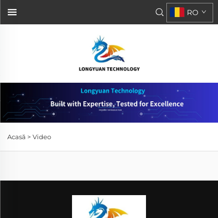
RO
Acasă >
Video