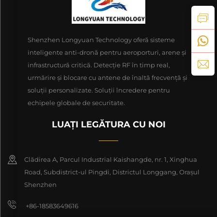
Shenzhen Longyuan Technology oferă sisteme
inteligente anti-dronă pentru aeroporturi, arene și
infrastructură critică. Detecție RF în timp real,
urmărire și blocare cu antene de înaltă frecvență și
soluții personalizate. Soluții încredere pentru
echipele globale de securitate.
LUAȚI LEGĂTURA CU NOI
Clădirea A, Parcul Industrial Kaishangde, nr. 1, Xinghua
Road, Subdistrict-ul Pingdi, Districtul Longgang, Orașul
Shenzhen
+86-18583649616