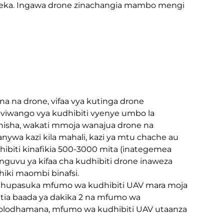
gezeka. Ingawa drone zinachangia mambo mengi
a na drone, vifaa vya kutinga drone
na viwango vya kudhibiti vyenye umbo la
nisha, wakati mmoja wanajua drone na
ywa kazi kila mahali, kazi ya mtu chache au
ibiti kinafikia 500-3000 mita (inategemea
nguvu ya kifaa cha kudhibiti drone inaweza
hiki maombi binafsi.
ipo hupasuka mfumo wa kudhibiti UAV mara moja
tia baada ya dakika 2 na mfumo wa
ilolodhamana, mfumo wa kudhibiti UAV utaanza