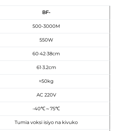
BF-
500-3000M
550W
60·42·38cm
61·3.2cm
≈50kg
AC 220V
-40℃～75℃
Tumia voksi isiyo na kivuko