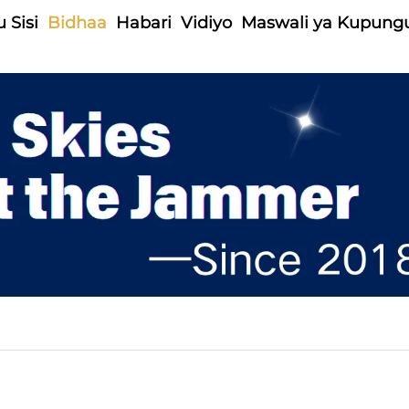
 Sisi
Bidhaa
Habari
Vidiyo
Maswali ya Kupung