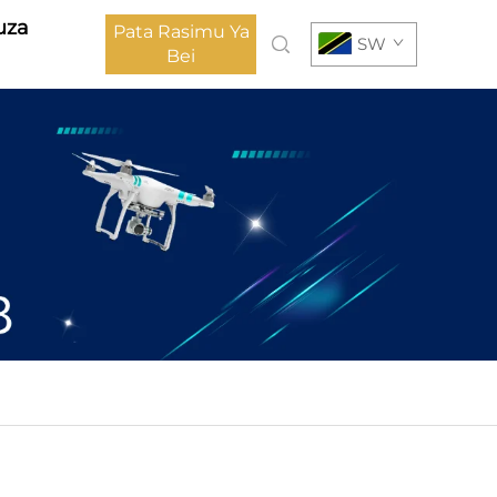
uza
Pata Rasimu Ya
SW
Bei