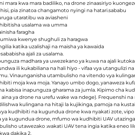
ni mara kwa mara badiliko, na drone zinaasiriyo kuon
ahisi, pia zinatoa changamoto nyingi na hatari.sababu
uruga utaratibu wa aviasheni
thibitisha usalama wa umma
ainisha faragha
tumiwa kwenye shughuli za haragwa
ngilia katika uzalishaji na maisha ya kawaida
esababisha ajali za usalama.
upunguza madhara ya uwezekano ya kuwa na ajali kutokan
ndwa ili kukabiliana na hali hiyo - vifaa vya utangulizi 
u. Vinaunganisha utambulisho na vitendo vya kulinga
hibiti moja kwa moja. Yanayo umbo dogo, yanaweza kufan
a kabisa inapunguza gharama za jumla. Kipimo cha kudh
i aina ya drone na urefu wake wa ndege). Frequenshi na 
ilishwa kulingana na hitaji la kujikinga, pamoja na kusta
 vya kudhibiti na kugundua drone kwa nyakati zote, v
 ya kugundua drone, mfumo wa kudhibiti UAV utazinga
ulisho utawezako .wakati UAV tena ingia katika eneo l
kwa dakika 2.