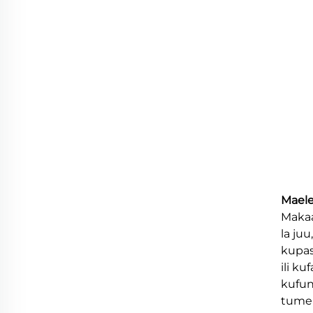
Maele
Makaa
la ju
kupas
ili k
kufun
tumeu