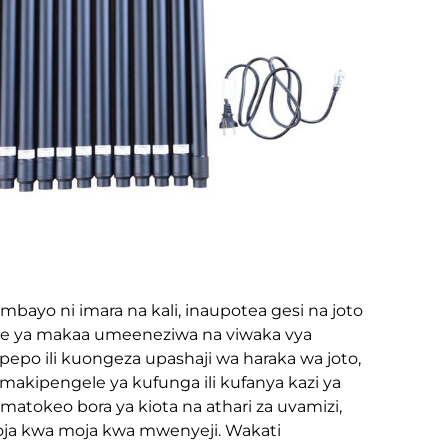
bayo ni imara na kali, inaupotea gesi na joto
nje ya makaa umeeneziwa na viwaka vya
pepo ili kuongeza upashaji wa haraka wa joto,
 makipengele ya kufunga ili kufanya kazi ya
atokeo bora ya kiota na athari za uvamizi,
ja kwa moja kwa mwenyeji. Wakati