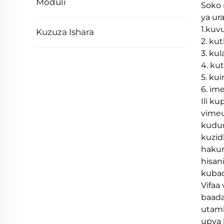
Moduli
Soko 
ya ur
1.kuv
Kuzuza Ishara
2. ku
3. kul
4. ku
5. kui
6. im
Ili k
vimeu
kudum
kuzid
hakun
hisan
kubad
Vifaa
baada
utamb
upya 