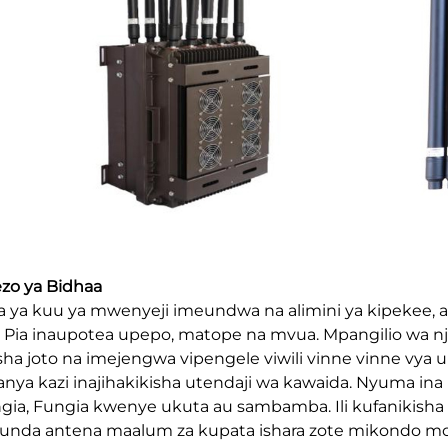
zo ya Bidhaa
 ya kuu ya mwenyeji imeundwa na alimini ya kipekee, am
u, Pia inaupotea upepo, matope na mvua. Mpangilio wa 
ha joto na imejengwa vipengele viwili vinne vinne vya u
ufanya kazi inajihakikisha utendaji wa kawaida. Nyuma ina
gia, Fungia kwenye ukuta au sambamba. Ili kufanikisha m
nda antena maalum za kupata ishara zote mikondo mo