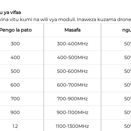
 ya vifaa
 vina vitu kumi na wili vya moduli. Inaweza kuzama drone
Pengo la pato
Masafa
ng
300
300-400MHz
5
400
400-500MHz
5
500
500-600MHz
5
600
600-700MHz
5
700
700-900MHz
5
900
900-1100MHz
5
1.2
1100-1300MHz
5