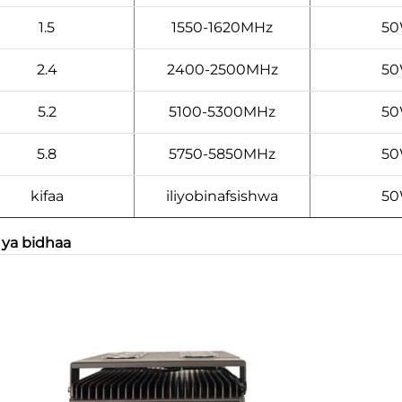
1.5
1550-1620MHz
5
2.4
2400-2500MHz
5
5.2
5100-5300MHz
5
5.8
5750-5850MHz
5
kifaa
iliyobinafsishwa
5
 ya bidhaa