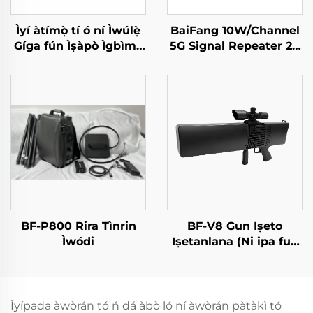
Ìyí àtímọ̀ tí ó ní Ìwúlẹ̀
BaiFang 10W/Channel
Gíga fún Ìṣàpò Ìgbìmọ̀
5G Signal Repeater 2G
Ìdádìí Rẹ̀ẹ̀sì RF Tí kò
3G 4G Booster
lèe jẹ́ UAV
BF-P800 Rira Tìnrin
BF-V8 Gun Iṣeto
Ìwódi
Iṣetanlana (Ni ipa fun
Idanimọ̀)
Ìyípada àwòrán tó ń dá àbò ló ní àwòrán pàtàkì tó