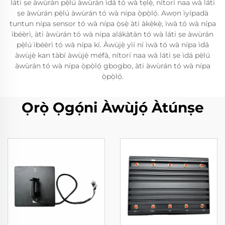
láti ṣe àwùrán pẹ̀lú àwùrán ìdá tó wà tẹlẹ̀, nítorí naa wà láti
ṣe àwùrán pẹ̀lú àwùrán tó wà nípa ọ̀pọ̀lọ́. Awọn ìyípadà
tuntun nípa sensor tó wà nípa ọ̀sẹ̀ àti àkẹ̀kẹ̀, ìwà tó wà nípa
ìbéèrì, àti àwùrán tó wà nípa alákàtàn tó wà láti ṣe àwùrán
pẹ̀lú ìbéèrì tó wà nípa kí. Àwùjẹ̀ yìí ní ìwà tó wà nípa ìdá
àwùjẹ̀ kan tàbí àwùjẹ̀ méfà, nítorí naa wà láti ṣe ìdá pẹ̀lú
àwùrán tó wà nípa ọ̀pọ̀lọ́ gbogbo, àti àwùrán tó wà nípa
ọ̀pọ̀lọ́.
Ọrọ̀ Ọgọ́ni Àwùjọ́ Àtúnṣe