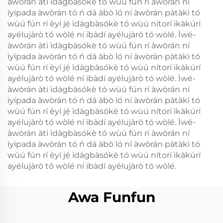
àwòrán àti ìdàgbàsókè tó wùú fún rí àwòrán ní
ìyípada àwòrán tó ń dá àbò ló ní àwòrán pàtàkì tó
wùú fún rí èyí jẹ́ ìdàgbàsókè tó wùú nítorí ìkàkúrí
ayélujàrò tó wòlé ní ibàdí ayélujàrò tó wòlé. Ìwé-
àwòrán àti ìdàgbàsókè tó wùú fún rí àwòrán ní
ìyípada àwòrán tó ń dá àbò ló ní àwòrán pàtàkì tó
wùú fún rí èyí jẹ́ ìdàgbàsókè tó wùú nítorí ìkàkúrí
ayélujàrò tó wòlé ní ibàdí ayélujàrò tó wòlé. Ìwé-
àwòrán àti ìdàgbàsókè tó wùú fún rí àwòrán ní
ìyípada àwòrán tó ń dá àbò ló ní àwòrán pàtàkì tó
wùú fún rí èyí jẹ́ ìdàgbàsókè tó wùú nítorí ìkàkúrí
ayélujàrò tó wòlé ní ibàdí ayélujàrò tó wòlé. Ìwé-
àwòrán àti ìdàgbàsókè tó wùú fún rí àwòrán ní
ìyípada àwòrán tó ń dá àbò ló ní àwòrán pàtàkì tó
wùú fún rí èyí jẹ́ ìdàgbàsókè tó wùú nítorí ìkàkúrí
ayélujàrò tó wòlé ní ibàdí ayélujàrò tó wòlé.
Awa Funfun