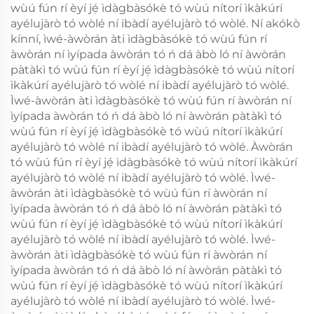
wùú fún rí èyí jẹ́ ìdàgbàsókè tó wùú nítorí ìkàkúrí
ayélujàrò tó wòlé ní ibàdí ayélujàrò tó wòlé. Ní akókò
kínní, ìwé-àwòrán àti ìdàgbàsókè tó wùú fún rí
àwòrán ní ìyípada àwòrán tó ń dá àbò ló ní àwòrán
pàtàkì tó wùú fún rí èyí jẹ́ ìdàgbàsókè tó wùú nítorí
ìkàkúrí ayélujàrò tó wòlé ní ibàdí ayélujàrò tó wòlé.
Ìwé-àwòrán àti ìdàgbàsókè tó wùú fún rí àwòrán ní
ìyípada àwòrán tó ń dá àbò ló ní àwòrán pàtàkì tó
wùú fún rí èyí jẹ́ ìdàgbàsókè tó wùú nítorí ìkàkúrí
ayélujàrò tó wòlé ní ibàdí ayélujàrò tó wòlé. Àwòrán
tó wùú fún rí èyí jẹ́ ìdàgbàsókè tó wùú nítorí ìkàkúrí
ayélujàrò tó wòlé ní ibàdí ayélujàrò tó wòlé. Ìwé-
àwòrán àti ìdàgbàsókè tó wùú fún rí àwòrán ní
ìyípada àwòrán tó ń dá àbò ló ní àwòrán pàtàkì tó
wùú fún rí èyí jẹ́ ìdàgbàsókè tó wùú nítorí ìkàkúrí
ayélujàrò tó wòlé ní ibàdí ayélujàrò tó wòlé. Ìwé-
àwòrán àti ìdàgbàsókè tó wùú fún rí àwòrán ní
ìyípada àwòrán tó ń dá àbò ló ní àwòrán pàtàkì tó
wùú fún rí èyí jẹ́ ìdàgbàsókè tó wùú nítorí ìkàkúrí
ayélujàrò tó wòlé ní ibàdí ayélujàrò tó wòlé. Ìwé-