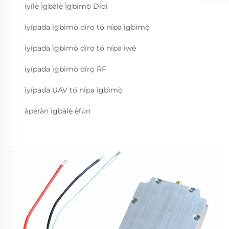
ìyílẹ̀ Ìgbàlẹ̀ Ìgbìmọ̀ Dídì
ìyípada ìgbìmọ̀ dírọ tó nípa ìgbìmọ̀
ìyípada ìgbìmọ̀ dírọ tó nípa ìwé
ìyípada ìgbìmọ̀ dírọ RF
ìyípada UAV tó nípa ìgbìmọ̀
àpèràn ìgbàlẹ̀ ẹ̀fún