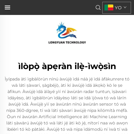
YO
ìlòpọ̀ àpẹràn ilẹ̀-ìwọ̀sìn
Ìyípada àti ìgbàlòrùn nínú àwùjẹ̀ ìdá náà jẹ́ ìdá àfàkunrere tó
wà láti ṣàwari, ṣàgbéjọ̀, àti kí àwùjẹ̀ ìdá àkọkọ̀ kò le ṣe
àfikun. Àwùjẹ̀ ìdá àlàyé yìí ní àwùrán radar tuntun, ìṣàwari
ìdáyèsọ, àti ìgbàlòrùn ìdáyèsọ láti ṣe ìdá ìjòwa tó wà lárín
àwùjẹ̀ ìdá. Àwùjẹ̀ yìí ṣe àwùrán nínú àwùrán sensor tó wà
nípa 360-dgree, tí wà láti ṣàwari àwùjẹ̀ nípa kílómítà mẹ́fà.
Òun ní àwùrán Artificial Intelligence àti Machine Learning
láti ṣàwàrú àwùjẹ̀ tó wà láti jẹ́ àti kò jẹ́, nítorí naa wò awọn
ìbéèrì tó kò pàtàkì. Àwùjẹ̀ tó wà nípa ìdámodù ní ìwà tí wà