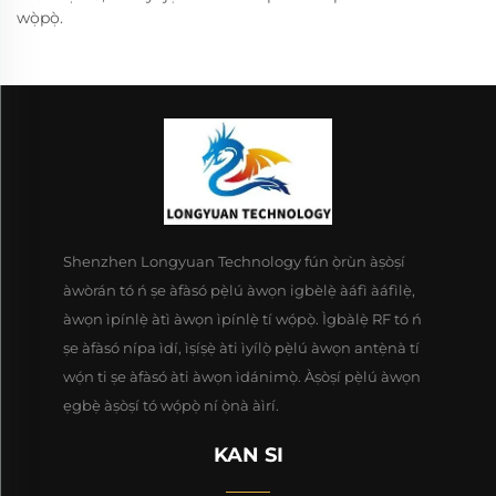
wọ̀pọ̀.
Shenzhen Longyuan Technology fún ọ̀rùn àṣòṣí
àwòrán tó ń ṣe àfàsó pẹ̀lú àwọn igbèlẹ̀ àáfì àáfìlẹ̀,
àwọn ìpínlẹ̀ àtì àwọn ìpínlẹ̀ tí wọ́pọ̀. Ìgbàlẹ̀ RF tó ń
ṣe àfàsó nípa ìdí, ìṣíṣẹ̀ àti ìyílọ̀ pẹ̀lú àwọn antẹ̀nà tí
wọ́n ti ṣe àfàsó àti àwọn ìdánimọ̀. Àṣòṣí pẹ̀lú àwọn
ẹgbẹ̀ àṣòṣí tó wọ́pọ̀ ní ọ̀nà àìrí.
KAN SI