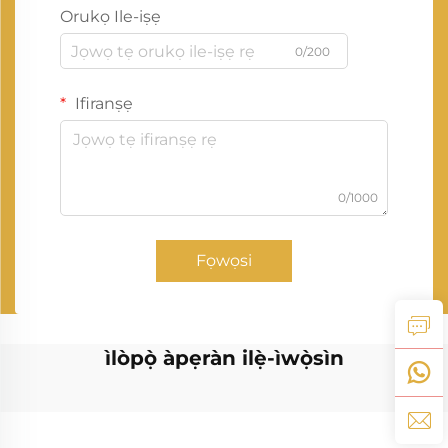
Orukọ Ile-iṣẹ
0/200
Ifiranṣẹ
0/1000
Fọwọsi
ìlòpọ̀ àpẹràn ilẹ̀-ìwọ̀sìn