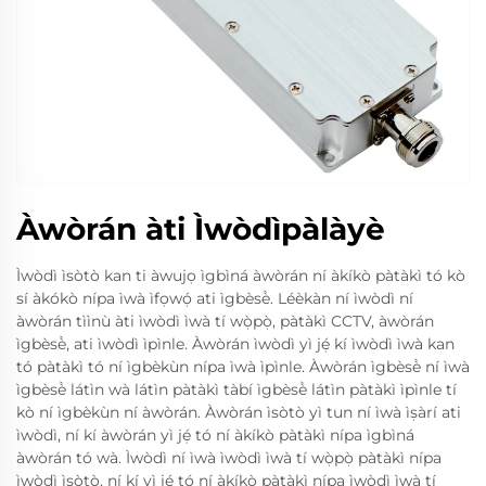
Àwòrán àti Ìwòdìpàlàyè
Ìwòdì ìsòtò kan ti àwujọ ìgbìná àwòrán ní àkíkò pàtàkì tó kò
sí àkókò nípa ìwà ìfọwọ́ ati ìgbèsè̀. Léèkàn ní ìwòdì ní
àwòrán tììnù àti ìwòdì ìwà tí wọ̀pọ̀, pàtàkì CCTV, àwòrán
ìgbèsè̀, ati ìwòdì ìpìnle. Àwòrán ìwòdì yì jẹ́ kí ìwòdì ìwà kan
tó pàtàkì tó ní ìgbèkùn nípa ìwà ìpìnle. Àwòrán ìgbèsè̀ ní ìwà
ìgbèsè̀ látìn wà látìn pàtàkì tàbí ìgbèsè̀ látìn pàtàkì ìpìnle tí
kò ní ìgbèkùn ní àwòrán. Àwòrán ìsòtò yì tun ní ìwà ìṣàrí ati
ìwòdì, ní kí àwòrán yì jẹ́ tó ní àkíkò pàtàkì nípa ìgbìná
àwòrán tó wà. Ìwòdì ní ìwà ìwòdì ìwà tí wọ̀pọ̀ pàtàkì nípa
ìwòdì ìṣòtò, ní kí yì jẹ́ tó ní àkíkò pàtàkì nípa ìwòdì ìwà tí