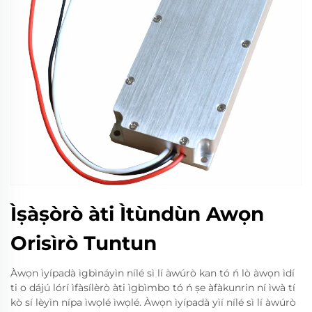
Ìṣàṣòrò àti Ìtùndùn Awọn
Orisìrò Tuntun
Àwọn ìyípadà ìgbìnáyìn nílé sì lí àwúrò kan tó ń lò àwọn ìdí
ti o dájú lórí ìfàsílèrò àti ìgbìmbo tó ń ṣe àfàkunrin ní ìwà tí
kò sí lèyìn nípa ìwọlé ìwọlé. Àwọn ìyípadà yìí nílé sì lí àwúrò