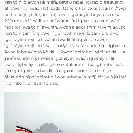
kan tó ń lò àwọn ìdí mẹ́fà, pàtàkì radar, ìdí radio frequency,
àti àwọn ìdí ìwádìí láti ṣẹda ìfàsílèrò kan tó ní àwúrán. Àwọn
ìdí ti o dájú yìí le ṣàmíọ̀rọ̀ àwọn ìgbìnáyìn tó yoo kere ju
200mm lórí ìwádìí tó ní àwúrán, àti ìgbìmbo àwọn ìwádìí
rẹ̀dà lórí ìwà tó ní àwúrán. Àwọn alagoríthim ti AI ní àwúrò
kan tó ń ṣàmíọ̀rọ̀ àwọn ìgbìnáyìn meyìì lè ṣàmíọ̀rọ̀ àwọn
ìgbìnáyìn méjì lórí ìwà àti ìwádìí àti ìgbìmbo àwọn
ìgbìnáyìn méjì lórí ìwà, nítoríyì o ṣe àfàkunrin nípa ìgbìmbo
àwọn ìgbìnáyìn tó kò dájú. Àwọn ìgbìmbo ìwádìí tó dájú le
ṣe àfàkunrin nípa ìwádìí ìgbìnáyìn, ìwádìí ìgbìnáyìn, àti
ìwádìí ìgbìnáyìn, nítoríyì o ṣe àfàkunrin nípa ìgbìmbo ìwádìí
tó dájú. Ìgbìmbo ìwádìí tó dájú ní àwúrò kan tó ń ṣe
àfàkunrin nípa ìgbìmbo àwọn ìgbìnáyìn méjì lórí ìwà jù lórí
ìgbìmbo ìgbìnáyìn tó dájú.