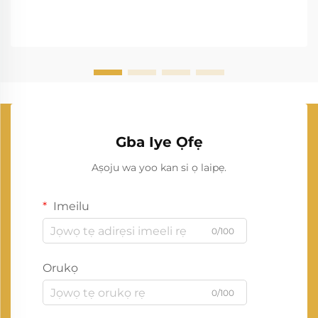
Gba Iye Ọfẹ
Aṣoju wa yoo kan si ọ laipẹ.
Imeilu
0/100
Orukọ
0/100