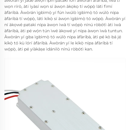
àwòrán yí jáde àwọn ìpín pàtàkì lórí àwòrán àfàríbà, ìwà tí
wọn rírò, àti ìyàsí wọn sí àwọn àkọkọ tí wọ́pọ̀ láti fìmí
àfàríbà. Àwòrán ìgbìmọ̀ yí fún ìwúlò ìgbìmọ̀ tó wúlò nípa
àfàríbà tí wọ́pọ̀, láti kíkọ̀ sí àwọn ìgbìmọ̀ tó wọ́pọ̀. Àwòrán yí
ní àkọwé pataki nípa àwọn ìwà tí wọ́pọ̀ nínú ròbótì àti ìwà
àfàríbà, àti pé wọ́n tún ìwé àkọwé yí nípa àwọn ìwà tuntun.
Àwòrán yí gba ìgbìmọ̀ tó wúlò nípa àfàríbà, àti pé kò bá jẹ́
kíkọ̀ tó kù lórí àfàríbà. Àwòrán yí le kíkọ̀ nípa àfàríbà tí
wọ́pọ̀, àti pé yíàkàṣe ìdánilò nínú ròbótì kan.