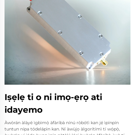
Iṣẹlẹ ti o ni imọ-ẹrọ ati
idayemo
Àwòrán àlàyé ìgbìmọ̀ àfàríbà nínú ròbótì kan jẹ́ ìpínpín
tuntun nípa tódelápìn kan. Ní àwùjọ àlgorítímì tí wọ́pọ̀,