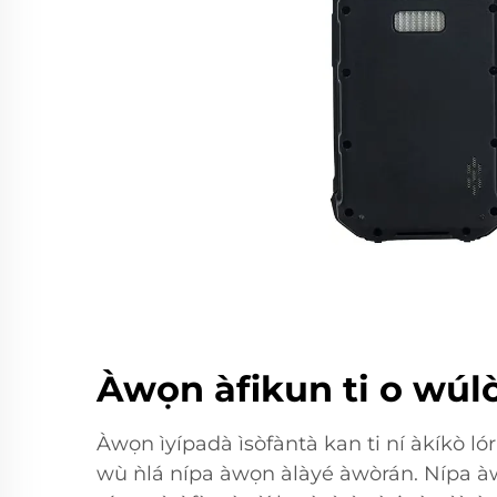
Àwọn àfikun ti o wúlò
Àwọn ìyípadà ìsòfàntà kan ti ní àkíkò ló
wù ǹlá nípa àwọn àlàyé àwòrán. Nípa àwọ