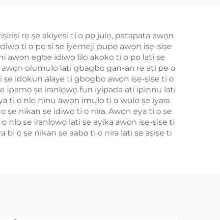
iriṣi rẹ ṣe akiyesi ti o pọ julọ, patapata awọn
 idiwọ ti o pọ si ṣe iyemeji pupọ awọn iṣẹ-ṣiṣe
ni awọn ẹgbẹ idiwọ lilo akoko ti o pọ lati ṣe
ṣẹ awọn olumulo lati gbagbo gan-an rẹ ati pe o
i ṣe idokun alaye ti gbogbo awọn iṣẹ-ṣiṣe ti o
 ṣe ipamọ ṣe iranlọwọ fun iyipada ati ipinnu lati
ẹya ti o nlo ninu awọn imulo ti o wulo ṣe iyara
 o ṣe nikan ṣe idiwọ ti o nira. Awọn ẹya ti o ṣe
 o nlo ṣe iranlọwọ lati ṣe ayika awọn iṣẹ-ṣiṣe ti
 bi o ṣe nikan ṣe aabo ti o nira lati ṣe aṣiṣe ti