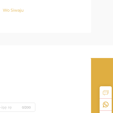
Wo S
Wo Siwaju
0/200