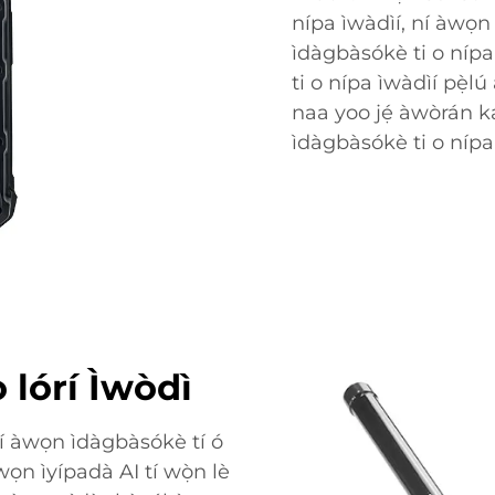
nípa ìwàdìí, ní àwọn
ìdàgbàsókè ti o nípa
ti o nípa ìwàdìí pẹ̀l
naa yoo jẹ́ àwòrán k
ìdàgbàsókè ti o nípa
 lórí Ìwòdì
rí àwọn ìdàgbàsókè tí ó
n ìyípadà AI tí wọ̀n lè