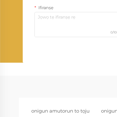
Ifiranṣẹ
0/1
onigun amutorun to tọju
onigun