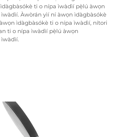
 ìdàgbàsókè ti o nípa ìwàdìí pẹ̀lú àwọn
 ìwàdìí. Àwòrán yìí ní àwọn ìdàgbàsókè
ú àwọn ìdàgbàsókè ti o nípa ìwàdìí, nítori
an ti o nípa ìwàdìí pẹ̀lú àwọn
 ìwàdìí.