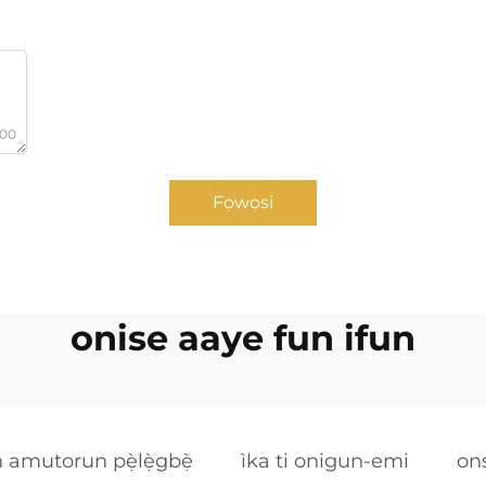
000
Fọwọsi
onise aaye fun ifun
 amutorun pẹ̀lẹ̀gbẹ̀
ìka ti onigun-emi
onṣ