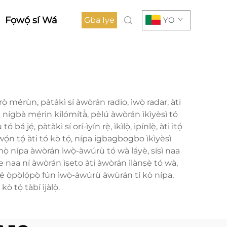
Fọwọ́ sí Wá
Gba Iye
YO
 mẹ́rùn, pàtàkì sí àwòrán radio, ìwọ̀ radar, àti
à nígbà mẹ́rin kílómítà̀, pèlú àwòrán ìkìyèsì tó
́, pàtàkì sí orí-ìyín rẹ̀, ìkìlọ̀, ìpínlẹ̀, àti ìtọ́
ọ́n tọ́ àti tó kò tọ́, nípa igbagbogbo ìkìyèsì
rù mọ̀ nípa àwòrán ìwọ̀-àwúrù tó wà láyè, sísì naa
gbe naa ní àwòrán ìṣeto àti àwòrán ìlànṣẹ̀ tó wà,
̀pọ̀̀lọ́pọ̀̀ fún ìwọ̀-àwúrù àwùrán tí kò nípa,
 tọ́ tàbí ìjàlọ̀.