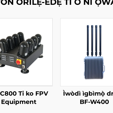
ON ORILẸ-ÈDẸ TI O NI ỌW
C800 Ti ko FPV
Ìwòdì ìgbìmọ̀ d
Equipment
BF-W400