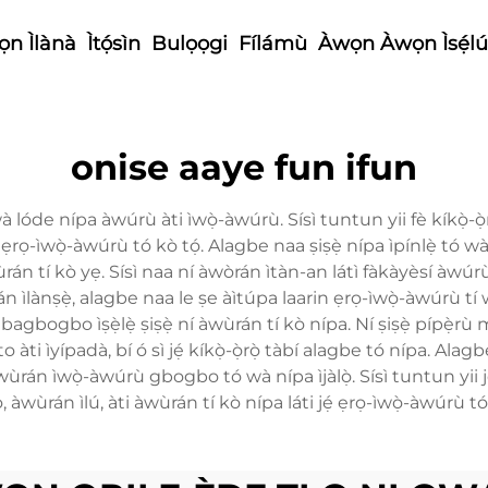
n Ìlànà
Ìtọ́sìn
Bulọọgi
Fílámù
Àwọn Àwọn Ìsẹ́lú
onise aaye fun ifun
óde nípa àwúrù àti ìwọ̀-àwúrù. Sísì tuntun yii fè kíkọ̀-ọ̀rọ̀
ẹrọ-ìwọ̀-àwúrù tó kò tọ́. Alagbe naa ṣiṣẹ̀ nípa ìpínlẹ̀ tó w
tí kò yẹ. Sísì naa ní àwòrán ìtàn-an látì fàkàyèsí àwúrù tó bá jẹ
 ìlànṣẹ̀, alagbe naa le ṣe àìtúpa laarin ẹrọ-ìwọ̀-àwúrù tí w
igbagbogbo ìṣẹ̀lẹ̀ ṣiṣẹ̀ ní àwùrán tí kò nípa. Ní ṣiṣẹ̀ pípẹ̀
àti ìyípadà, bí ó sì jẹ́ kíkọ̀-ọ̀rọ̀ tàbí alagbe tó nípa. Ala
 ìwọ̀-àwúrù gbogbo tó wà nípa ìjàlọ̀. Sísì tuntun yii jẹ́ ọ
àwùrán ìlú, àti àwùrán tí kò nípa láti jẹ́ ẹrọ-ìwọ̀-àwúrù tó kò