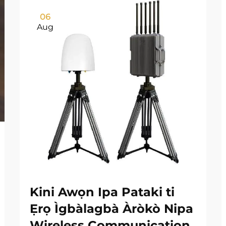
06
Aug
Kini Awọn Ipa Pataki ti
Ẹrọ Ìgbàlagbà Àròkò Nipa
Wireless Communication