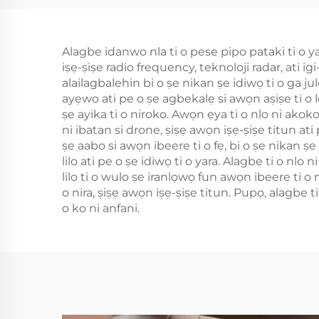
Alagbe idanwo nla ti o pese pipo pataki ti o ya
iṣẹ-ṣiṣe radio frequency, teknoloji radar, ati 
alailagbalehin bi o ṣe nikan ṣe idiwọ ti o ga j
ayẹwo ati pe o ṣe agbekalẹ si awọn aṣiṣe ti o 
ṣe ayika ti o niroko. Awọn ẹya ti o nlo ni ako
ni ibatan si drone, ṣiṣẹ awọn iṣẹ-ṣiṣe titun ati
ṣe aabo si awọn ibeere ti o fẹ, bi o ṣe nikan ṣe
lilo ati pe o ṣe idiwọ ti o yara. Alagbe ti o nl
lilo ti o wulo ṣe iranlọwọ fun awọn ibeere ti o 
o nira, ṣiṣẹ awọn iṣẹ-ṣiṣe titun. Pupọ, alagbe ti
o ko ni anfani.