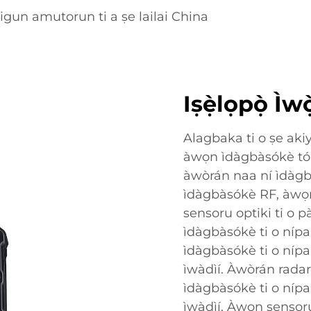
igun amutorun ti a ṣe lailai China
Iṣẹ̀lọpọ̀ Ì
Alagbaka ti o ṣe aki
àwọn ìdàgbàsókè tó ní
àwòrán naa ní ìdàgbà
ìdàgbàsókè RF, àwọn
sensoru optiki ti o 
ìdàgbàsókè ti o nípa
ìdàgbàsókè ti o nípa
ìwàdìí. Àwòrán rada
ìdàgbàsókè ti o nípa
ìwàdìí. Àwọn sensoru