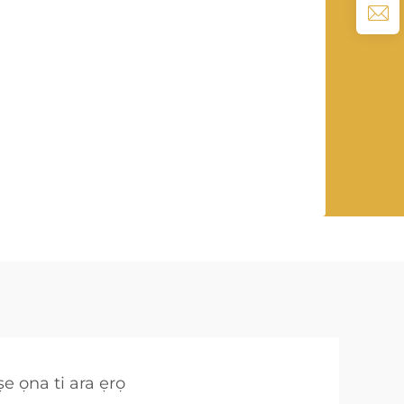
e ọna ti ara ẹrọ