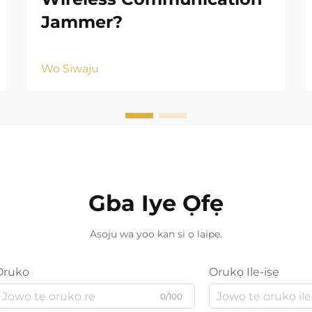
Jammer?
Wo Siwaju
Gba Iye Ọfẹ
Aṣoju wa yoo kan si ọ laipẹ.
Orukọ
Orukọ Ile-iṣẹ
0/100