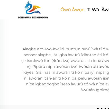
Ówó Àwọn
Tí Wá
Àwọ
Alagbe ẹrọ-ìwọ̀-àwúrù tuntun nínú ìwà tí ó wà l
sensor alagbe, láti gba àwúrù ìdàntan àti ìtọ́ 
ṣe iranlọwọ̀ fun ẹ̀kùn ìwọ̀-àwúrù lati dènà àwùrán 
rẹ̀. Pípèrù nípa àwòrán ìwé-ìwòrán àti àwòrán
ìkìyèsì. Sísì naa ní àwòrán tí kò nípa ìyí, nípa 
ní àwòrán ìtàn-an tí kò nípa, pèlú àwòrán ìṣeto 
nípa igbagbogbo ìṣeto àwúrù tó wà nípa àwùrán
àwùrán ìgbìmọ̀, 