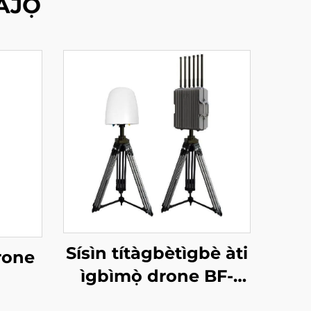
AJỌ
Sísìn títàgbètìgbè àti
rone
ìgbìmọ̀ drone BF-
W550