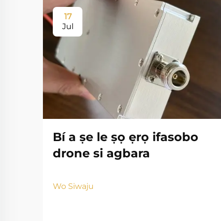
17
Jul
Bí a ṣe le ṣọ ẹrọ ifasobo
drone si agbara
Wo Siwaju