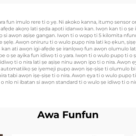
ra fun imulo rere ti o yẹ. Ni akoko kanna, itumọ sensor oriṣ
igi-afẹde akọrọ lati ṣẹda apoti idanwo kan. Iwọn kan ti o ṣe
ulọ si awọn aṣiṣe gangan. Iwọn ti o wọpọ ti 5 kilomita nfun
le ṣẹlẹ. Awọn oniruru ti o wulo pupọ nira lati kọ ẹkun, ṣi
ko kan ati awọn igi-afẹde ṣe iranlọwọ fun awọn olumulo lat
 pe o ṣe ayika fun idiwọ ti o yara. Iwọn ti o wulo pupọ ti o
 idiwọ ti o nira lati ṣe aṣiṣe ninu awọn ipo ti o nira. Awọn 
o ni automatiikọ ṣe iyemeji pupọ awọn iṣẹ-ṣiṣe ti olumulo bi
nira tabi awọn iṣẹ-ṣiṣe ti o nira. Awọn ẹya ti o wulo pupọ ti
 o nlo ni ibatan si awọn standard ti o wulo ṣe idiwọ ti o nira
Awa Funfun