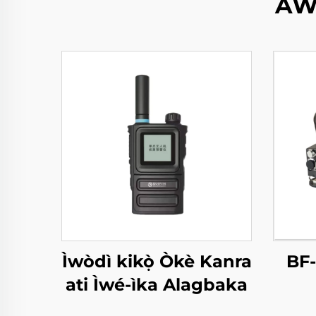
AW
Ìwòdì kikọ̀ Òkè Kanra
BF-
ati Ìwé-ìka Alagbaka