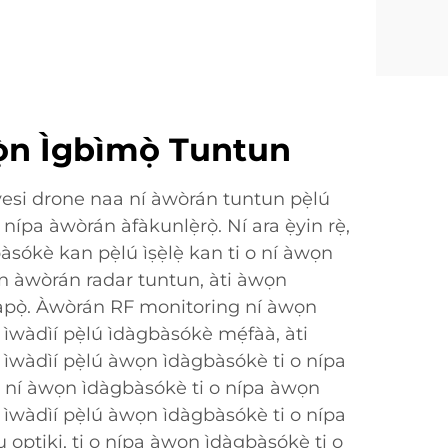
wọ̀n Ìgbìmọ̀ Tuntun
yesi drone naa ní àwòrán tuntun pẹ̀lú
pa àwòrán àfàkunlẹ̀rọ̀. Ní ara ẹ̀yin rẹ̀,
sókè kan pẹ̀lú ìṣẹ̀lẹ̀ kan ti o ní àwọn
 àwòrán radar tuntun, àti àwọn
pàpọ̀. Àwòrán RF monitoring ní àwọn
 ìwàdìí pẹ̀lú ìdàgbàsókè mẹ́fàà, àti
 ìwàdìí pẹ̀lú àwọn ìdàgbàsókè ti o nípa
r ní àwọn ìdàgbàsókè ti o nípa àwọn
 ìwàdìí pẹ̀lú àwọn ìdàgbàsókè ti o nípa
 optiki, ti o nípa àwọn ìdàgbàsókè ti o