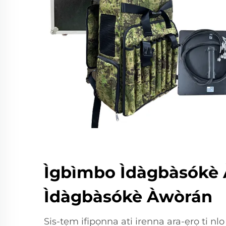
Ìgbìmbo Ìdàgbàsókè 
Ìdàgbàsókè Àwòrán
Sis-tẹm ifipọnna ati irenna ara-ẹrọ ti nl