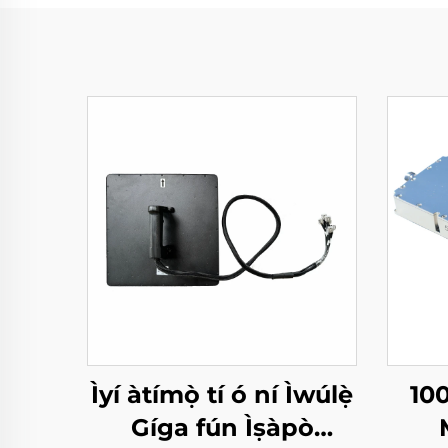
Ìyí àtímọ̀ tí ó ní Ìwúlẹ̀
10
Gíga fún Ìṣàpò