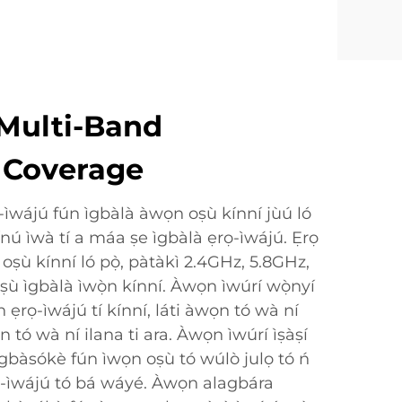
Multi-Band
 Coverage
ọ-ìwájú fún ìgbàlà àwọn oṣù kínní jùú ló
ínú ìwà tí a máa ṣe ìgbàlà ẹrọ-ìwájú. Ẹrọ
ọn oṣù kínní ló pọ̀, pàtàkì 2.4GHz, 5.8GHz,
ù ìgbàlà ìwọ̀n kínní. Àwọn ìwúrí wọ̀nyí
 ẹrọ-ìwájú tí kínní, láti àwọn tó wà ní
n tó wà ní ilana ti ara. Àwọn ìwúrí ìṣàṣí
dàgbàsókè fún ìwọn oṣù tó wúlò julọ tó ń
rọ-ìwájú tó bá wáyé. Àwọn alagbára