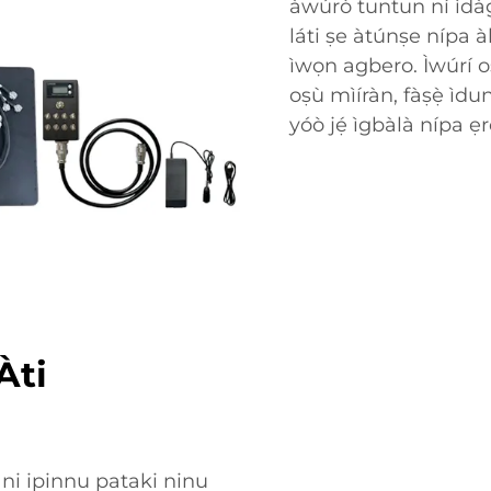
àwúrò tuntun ní ìdà
láti ṣe àtúnṣe nípa à
ìwọn agbero. Ìwúrí 
oṣù mìíràn, fàṣẹ̀ ìd
yóò jẹ́ ìgbàlà nípa ẹr
Àti
o ni ipinnu pataki ninu