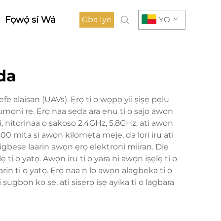
Fọwọ́ sí Wá
Gba Iye
YO
da
efe alaisan (UAVs). Ẹrọ ti o wọpọ yii ṣiṣẹ pẹlu
lumọni rẹ. Ẹrọ naa ṣẹda ara ẹnu ti o ṣajọ awọn
ji, nitorinaa o ṣakoso 2.4GHz, 5.8GHz, ati awọn
00 mita si awọn kilometa meje, da lori iru ati
ọ igbese laarin awọn ẹrọ elektroni miiran. Diẹ
ti o yatọ. Awọn iru ti o yara ni awọn iṣẹlẹ ti o
arin ti o yatọ. Ẹrọ naa n lo awọn alagbeka ti o
i ṣugbọn ko ṣe, ati ṣisẹrọ iṣẹ ayika ti o lagbara