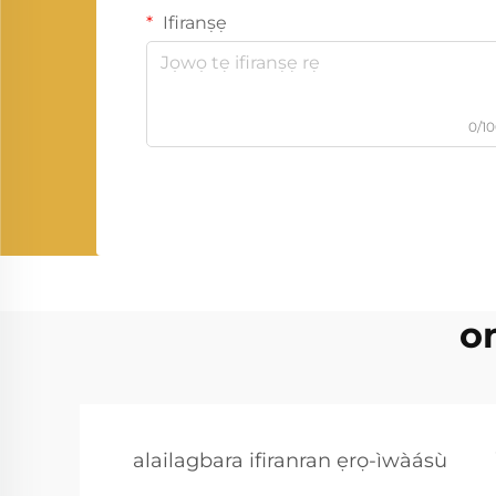
Ifiranṣẹ
0/1
o
alailagbara ifiranran ẹrọ-ìwàásù