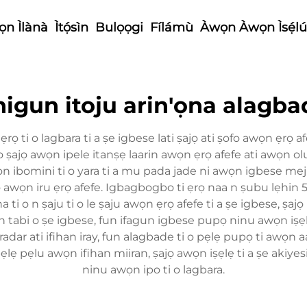
n Ìlànà
Ìtọ́sìn
Bulọọgi
Fílámù
Àwọn Àwọn Ìsẹ́lú
nigun itoju arin'ọna alagba
rọ ti o lagbara ti a ṣe igbese lati ṣajọ ati ṣofo awọn ẹrọ af
i o ṣajọ awọn ipele itanṣẹ laarin awọn ẹrọ afefe ati awọn o
Awọn ibomini ti o yara ti a mu pada jade ni awọn igbese me
bo awọn iru ẹrọ afefe. Igbagbogbo ti ẹrọ naa n ṣubu lẹhin 5
 ti o n ṣaju ti o le ṣaju awọn ẹrọ afefe ti a ṣe igbese, ṣaj
in tabi o ṣe igbese, fun ifagun igbese pupọ ninu awọn iṣẹlẹ 
radar ati ifihan iray, fun alagbade ti o pẹlẹ pupọ ti awọn a
pẹlẹ pẹlu awọn ifihan miiran, ṣajọ awọn iṣẹlẹ ti a ṣe akiyes
ninu awọn ipo ti o lagbara.