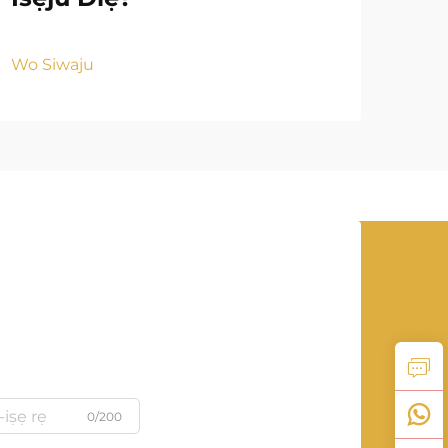
Wo S
Wo Siwaju
0/200