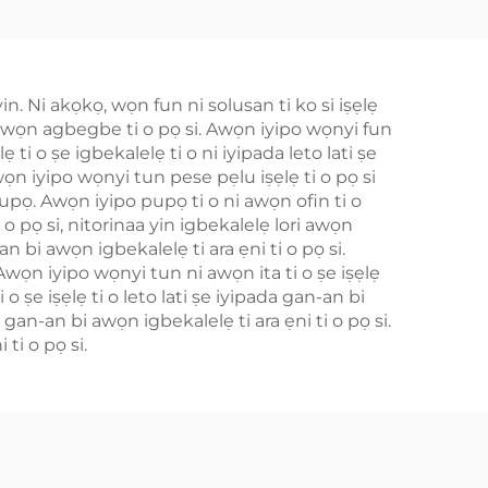
W550
in. Ni akọkọ, wọn fun ni solusan ti ko si iṣẹlẹ
ri awọn agbegbe ti o pọ si. Awọn iyipo wọnyi fun
 ti o ṣe igbekalelẹ ti o ni iyipada leto lati ṣe
Awọn iyipo wọnyi tun pese pẹlu iṣẹlẹ ti o pọ si
u pupọ. Awọn iyipo pupọ ti o ni awọn ofin ti o
i o pọ si, nitorinaa yin igbekalelẹ lori awọn
an bi awọn igbekalelẹ ti ara ẹni ti o pọ si.
. Awọn iyipo wọnyi tun ni awọn ita ti o ṣe iṣẹlẹ
o ṣe iṣẹlẹ ti o leto lati ṣe iyipada gan-an bi
a gan-an bi awọn igbekalelẹ ti ara ẹni ti o pọ si.
ti o pọ si.