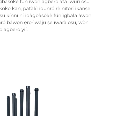
gbàsókè fún ìwọn agbero àtà ìwúrí oṣù
koko kan, pàtàkì ìdunró rẹ̀ nítorí ìkànṣe
oṣù kínní ní ìdàgbàsókè fún ìgbàlà àwọn
unró báwọn ẹrọ-ìwájú ṣe ìwàrà oṣù, wọ̀n
ọ agbero yìí.