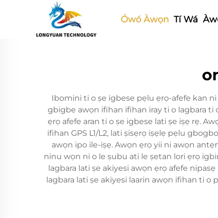
Ówó Àwọn
Tí Wá
Àwọ
o
Ibomini ti o ṣe igbese pẹlu ẹrọ-afefe kan ni ẹ
gbigbe awọn ifihan ifihan iray ti o lagbara t
ẹrọ afefe aran ti o ṣe igbese lati ṣe iṣẹ rẹ. 
ifihan GPS L1/L2, lati ṣisẹrọ iṣẹlẹ pẹlu gbog
awọn ipo ile-iṣẹ. Awọn ẹrọ yii ni awọn antẹna
ninu wọn ni o le ṣubu ati le ṣetan lori ẹrọ igb
lagbara lati ṣe akiyesi awọn ẹrọ afefe nipasẹ 
lagbara lati ṣe akiyesi laarin awọn ifihan ti o 