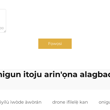
000
Fọwọsi
nigun itoju arin'ọna alagba
ìyílù ìwòde àwòrán
drone ifilelẹ̀ kan
onig