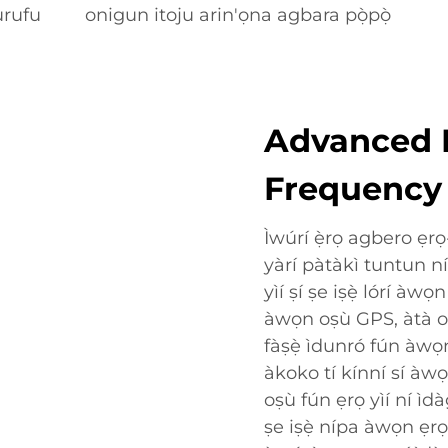
urufu
onigun itoju arin'ọna agbara pọ̀pọ̀
Advanced 
Frequency
Ìwúrí ẹ̀rọ agbero ẹr
yàrí pàtàkì tuntun n
yìí ṣí ṣe iṣẹ̀ lórí àw
àwọn oṣù GPS, àtà oṣ
fàṣẹ̀ ìdunró fún àwọn
àkoko tí kínní sí àwọ
oṣù fún ẹrọ yìí ní ì
ṣe iṣẹ̀ nípa àwọn ẹ