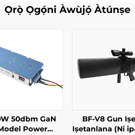
Ọrọ̀ Ọgọ́ni Àwùjọ́ Àtúnṣe
0W 50dbm GaN
BF-V8 Gun Iṣ
Model Power
Iṣetanlana (Ni ip