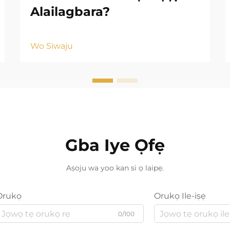
Alailagbara?
Wo Siwaju
Gba Iye Ọfẹ
Aṣoju wa yoo kan si ọ laipẹ.
Orukọ
Orukọ Ile-iṣẹ
0/100