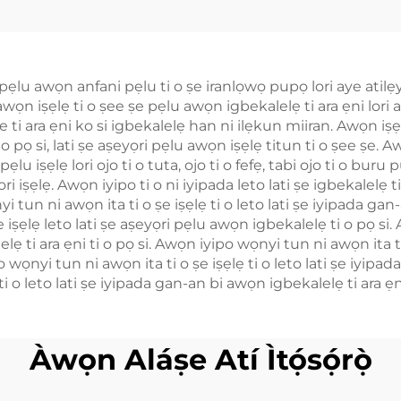
ifier fun Drones
Idanimọ̀)
ystem Counter
rone Module
 pẹlu awọn anfani pẹlu ti o ṣe iranlọwọ pupọ lori aye atilẹy
5.8G Sufficient RF
si awọn iṣẹlẹ ti o ṣee ṣe pẹlu awọn igbekalelẹ ti ara ẹni lo
hields 5.2/5.8G
ti ara ẹni ko si igbekalelẹ han ni ilẹkun miiran. Awọn iṣẹlẹ
o pọ si, lati ṣe aṣeyọri pẹlu awọn iṣẹlẹ titun ti o ṣee ṣe. 
100W 50dbm
lu iṣẹlẹ lori ojo ti o tuta, ojo ti o fefẹ, tabi ojo ti o bur
ri iṣẹlẹ. Awọn iyipo ti o ni iyipada leto lati ṣe igbekalelẹ t
 tun ni awọn ita ti o ṣe iṣẹlẹ ti o leto lati ṣe iyipada gan-
ṣe iṣẹlẹ leto lati ṣe aṣeyọri pẹlu awọn igbekalelẹ ti o pọ si
lẹ ti ara ẹni ti o pọ si. Awọn iyipo wọnyi tun ni awọn ita ti 
 wọnyi tun ni awọn ita ti o ṣe iṣẹlẹ ti o leto lati ṣe iyipad
 o leto lati ṣe iyipada gan-an bi awọn igbekalelẹ ti ara ẹni 
Àwọn Aláṣe Atí Ìtọ́sọ́rọ̀