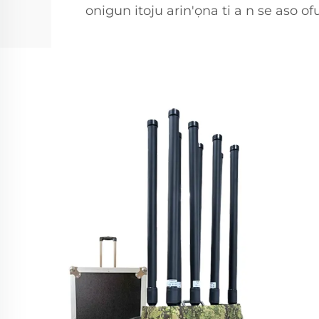
onigun itoju arin'ọna ti a n se aso of