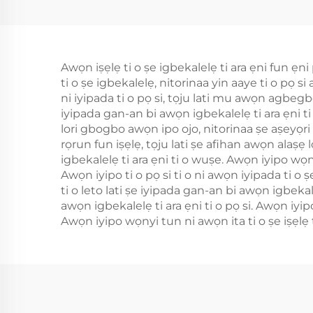
Ìgbìmọ̀ Ìdádìí Rẹ̀ẹ̀sì
Ampl
RF Tí kò lèe jẹ́ UAV
S
D
Awọn iṣẹlẹ ti o ṣe igbekalelẹ ti ara ẹni fun ẹni
5.2/
ti o ṣe igbekalelẹ, nitorinaa yin aaye ti o pọ 
S
ni iyipada ti o pọ si, tọju lati mu awọn agbegbe 
iyipada gan-an bi awọn igbekalelẹ ti ara ẹni ti 
lori gbogbo awọn ipo ojo, nitorinaa ṣe aṣeyọri pẹ
rọrun fun iṣẹlẹ, tọju lati ṣe afihan awọn alaṣẹ lo
igbekalelẹ ti ara ẹni ti o wuṣe. Awọn iyipo wọnyi
Awọn iyipo ti o pọ si ti o ni awọn iyipada ti o 
ti o leto lati ṣe iyipada gan-an bi awọn igbekale
awọn igbekalelẹ ti ara ẹni ti o pọ si. Awọn iyipo
Awọn iyipo wọnyi tun ni awọn ita ti o ṣe iṣẹlẹ ti