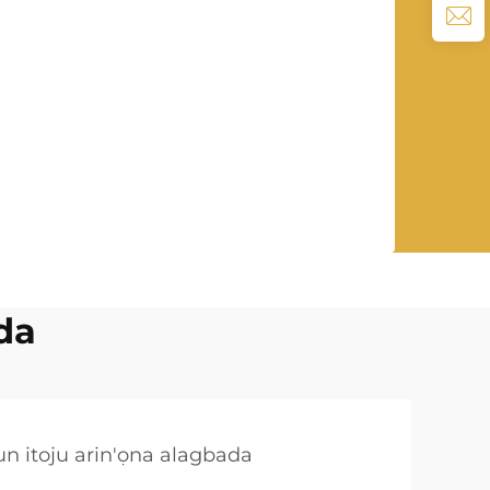
da
un itoju arin'ọna alagbada