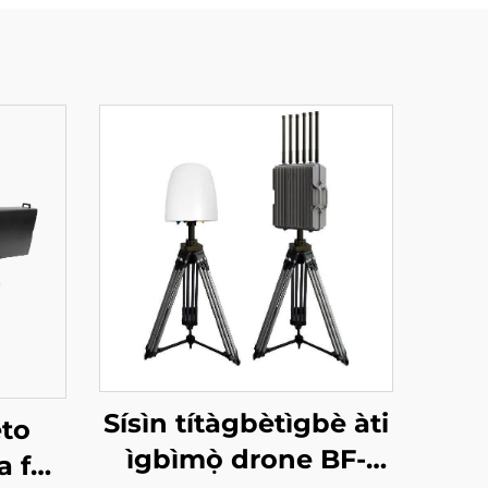
Sísìn títàgbètìgbè àti
eto
ìgbìmọ̀ drone BF-
a fun