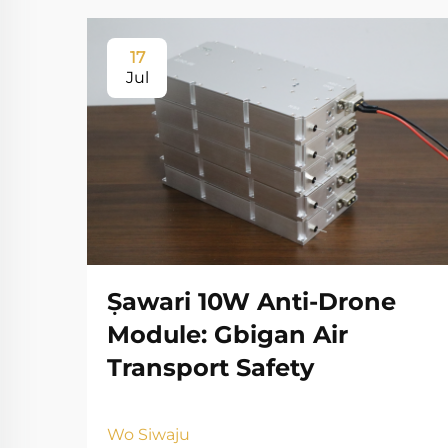
17
Jul
Ṣawari 10W Anti-Drone
Module: Gbigan Air
Transport Safety
Wo Siwaju