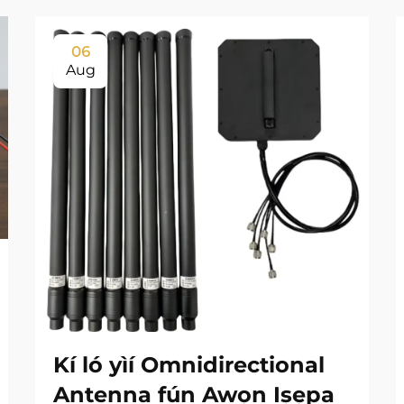
06
Aug
Kí ló yìí Omnidirectional
Antenna fún Awọn Iṣẹpa