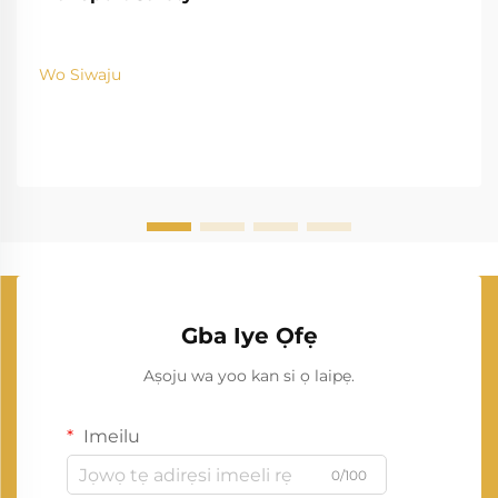
Wo Siwaju
Gba Iye Ọfẹ
Aṣoju wa yoo kan si ọ laipẹ.
Imeilu
0/100