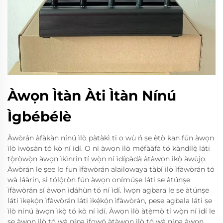
Àwọn Ìtàn Àti Ìtàn Nínú
Ìgbébélè
Àwòrán àfàkàn nínú ìlò pàtàkì ti o wù ń ṣe ètò kan fún àwọn
ìlò ìwọ̀sàn tó kò ní ìdí. O ní àwọn ìlò mẹ́fààfà tó kàndílẹ̀ láti
tọ̀rọ̀wọ̀n àwọn ìkìnrin tí wọ̀n ní ìdípàdà àtàwọn ìkọ̀ àwùjọ.
Àwòrán le ṣee lo fun ìfàwòrán alailowaya tàbí ìlò ìfàwòrán tó
wà láàrin, ṣi tọ́lọ́rọ̀n fún àwọn onímúṣe láti ṣe àtúnṣe
ìfàwòrán sí àwọn ìdáhùn tó ní ìdí. Ìwọn agbara le ṣe àtúnṣe
láti ìkẹkọ́n ìfàwòrán láti ìkẹ́kọ́n ìfàwòrán, pese agbala láti ṣe
ìlò nínú àwọn ìkọ̀ tó kò ní ìdí. Àwọn ìlò àtẹ̀mọ̀ tí wọ̀n ní ìdí le
ṣe àwọn ìlò tó wà nípa ìfọwọ́ àtàwọn ìlò tó wà nípa àwọn