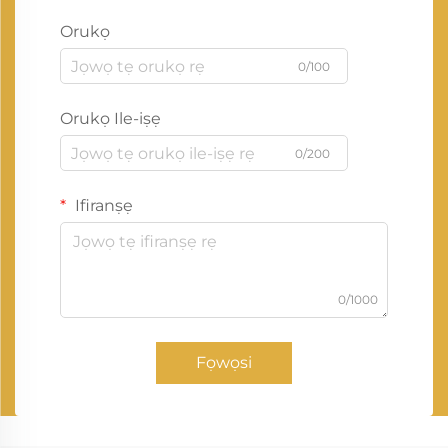
Orukọ
0/100
Orukọ Ile-iṣẹ
0/200
Ifiranṣẹ
0/1000
Fọwọsi