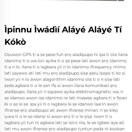
Ìpinnu Ìwádìí Aláyé Aláyé Tí
Kókò
Oṣuwọn GPS ti a ṣe pese fun ẹrọ aladipupo ni ipa ti ola ilana
idanimọ ti o wa lori ayika ti o ṣe pese lati awọn ẹrọ idanimọ
ti a n lo. Ilana ti o lagbara yii n lo idanimọ ifrequency mimọ
lati ṣayẹwo ati lati mu ẹrọ aladipupo ṣiṣẹ pẹlu iṣọpọ ti ko si.
Iwọn yii n lo awọn alagorithm idanimọ ola ti o n ṣiṣẹ lati
ṣẹda agbara ti o le ṣan ifẹ si awọn ilana komunikasi ẹrọ
aladipupo. Ilana yii n ṣayẹwo ayika elekitromagnetic wa, n
ṣe idanwo awọn iṣẹ idanimọ rẹ lati maṣeṣe agbara ti o fẹran
bi o ṣe le ṣe. Ipa yii ti o lagbara le ṣe idanwo laarin awọn
ifiranṣẹ ẹrọ aladipupo ati awọn ifiranṣẹ miiran, n ṣe kikọ
iyara ti o le ṣe idanṣi si awọn ẹrọ ti o le ṣiṣẹ. Iwọn ti o
lagbara yii tun ni agbara lati ṣe iṣiro nla, le ṣe igbesi aye ati
lati mu awọn ifiranṣẹ ẹrọ aladipupo tuntun pada ni kọọkan