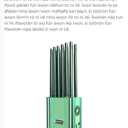
ìfọwọ́ pàtàkì fún àwọn ìdáhùn tó ní ìdí. Ìwọn àwòrán le ṣe
àfàkàn nínú àwọn ìwọn mẹ́fààfà kan báyìí, ṣi tọ́lọ́rọ̀n fún
àwọn ìkìnrin tó ní ìdí nínú àwọn ìlò tó ní ìdí. Àwòrán náà tun
ní ìlò ìfàwòrán tó wù fún àwọn ìkọ̀ ìwọn, ṣi tọ́lọ́rọ̀n fún
ìfàwòrán nípa àkókò tí wọ̀n ní ìdí.