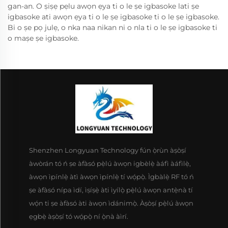
gan-an. O ṣiṣẹ pẹlu awọn ẹya ti o le ṣe igbasoke lati ṣe
igbasoke ati awọn ẹya ti o le ṣe igbasoke ti o le ṣe igbasoke.
Bi o ṣe pọ julẹ, o nka naa nikan ni o nla ti o le ṣe igbasoke ti
o maṣe ṣe igbasoke.
Shenzhen Longyuan Technology fún ọ̀rùn àṣòṣí
àwòrán tó ń ṣe àfàsó pẹ̀lú àwọn igbèlẹ̀ àáfì àáfìlẹ̀,
àwọn ìpínlẹ̀ àtì àwọn ìpínlẹ̀ tí wọ́pọ̀. Ìgbàlẹ̀ RF tó ń
ṣe àfàsó nípa ìdí, ìṣíṣẹ̀ àti ìyílọ̀ pẹ̀lú àwọn antẹ̀nà tí
wọ́n ti ṣe àfàsó àti àwọn ìdánimọ̀. Àṣòṣí pẹ̀lú àwọn
ẹgbẹ̀ àṣòṣí tó wọ́pọ̀ ní ọ̀nà àìrí.