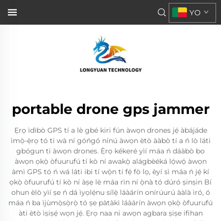
YO
portable drone gps jammer
Ẹrọ ìdìbò GPS tí a lè gbé kiri fún àwọn drones jẹ́ àbájáde
ìmọ̀-ẹ̀rọ tó ti wà ní góńgó nínú àwọn ètò ààbò tí a ń lò láti
gbógun ti àwọn drones. Ẹ̀rọ kékeré yìí máa ń dáàbò bo
àwọn ọkọ̀ òfuurufú tí kò ní awakọ̀ alágbèéká lọ́wọ́ àwọn
àmì GPS tó ń wá láti ibi tí wọ́n ti fẹ́ fò lọ, èyí sì máa ń jẹ́ kí
ọkọ̀ òfuurufú tí kò ní àṣẹ lè máa rìn ní ọ̀nà tó dúró ṣinṣin Bí
ohun èlò yìí ṣe ń dá ìyọlẹ́nu sílẹ̀ láàárín onírúurú ààlà ìró, ó
máa ń ba ìjùmọ̀sọ̀rọ̀ tó ṣe pàtàkì láàárín àwọn ọkọ̀ òfuurufú
àti ètò ìṣiṣẹ́ wọn jẹ́. Ẹrọ naa ni awọn agbara ṣiṣe ifihan