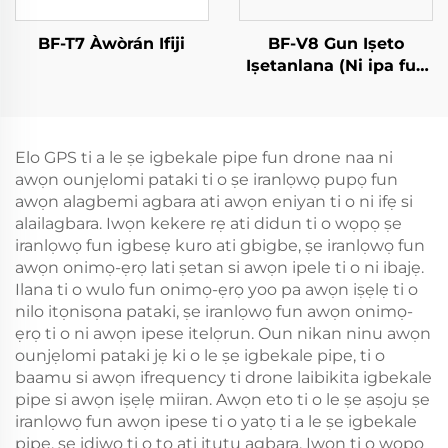
BF-T7 Àwòrán Ifiji
BF-V8 Gun Iṣeto
Iṣetanlana (Ni ipa fun
Idanimọ̀)
Elo GPS ti a le ṣe igbekale pipe fun drone naa ni
awọn ounjẹlomi pataki ti o ṣe iranlọwọ pupọ fun
awọn alagbemi agbara ati awọn eniyan ti o ni ifẹ si
alailagbara. Iwọn kekere rẹ ati didun ti o wọpọ ṣe
iranlọwọ fun igbesẹ kuro ati gbigbe, ṣe iranlọwọ fun
awọn onimọ-ẹrọ lati ṣetan si awọn ipele ti o ni ibajẹ.
Ilana ti o wulo fun onimọ-ẹrọ yoo pa awọn iṣẹlẹ ti o
nilo itọnisọna pataki, ṣe iranlọwọ fun awọn onimọ-
ẹrọ ti o ni awọn ipese itelọrun. Oun nikan ninu awọn
ounjẹlomi pataki jẹ ki o le ṣe igbekale pipe, ti o
baamu si awọn ifrequency ti drone laibikita igbekale
pipe si awọn iṣẹlẹ miiran. Awọn eto ti o le ṣe aṣoju ṣe
iranlọwọ fun awọn ipese ti o yatọ ti a le ṣe igbekale
pipe, ṣe idiwọ ti o tọ ati itutu agbara. Iwọn ti o wọpọ