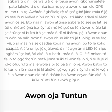
agbara ti o ni ilọsiwaju ti o le fojusi awọn igbohunsafẹfẹ
pato lakoko ti o dinku idamu pẹlu awọn ohun elo GPS
miiran ti o tọ. Àwòrán àgbékalẹ̀ rẹ̀ tó ṣeé gbé jáde máa ń jẹ́
kó ṣeé lò ní kíákíá nínú onírúurú ipò, láti ààbò àdáni sí ààbò
àwọn òṣìṣẹ́. Ètò náà ní àwọn àtúnṣe agbára tó ṣeé ṣe láti ṣe
àti onírúurú ọ̀nà iṣẹ́, èyí tó mú kó ṣeé ṣe fún àwọn olùlo láti
ṣe àtúnṣe sí bí ìró ìró ṣe máa ń dí ní ìbámu pẹ̀lú àwọn ohun
tí wọ́n bá nílò. Wọ́n fi àwọn ohun èlò tó jẹ́ ti ológun ṣe ẹ̀rọ
yìí, ó sì máa ń ṣiṣẹ́ dáadáa kódà nínú àwọn ipò tó le koko
pàápàá. Àlàfo oníṣe jẹ́ ojúlówó, ó ní àwọn àmì LED fún ipò
agbára, ìṣe iṣẹ́, àti àkókò tí batiri máa ń lò. Ó lè fi nǹkan tó
fẹ́ lò tó ọgọ́rọ̀ọ̀rún mítà jìnnà sí ibi tí wọ́n fẹ́ lò ó, ó sì lè jẹ́ kí
ọkọ̀ òfuurufú má lè wọlé síbi tó bá ti nílò rẹ̀. Àwọn batiri tó
lè tún un lò máa ń jẹ́ kí àkókò iṣẹ́ wọn gùn, èyí sì mú kí wọ́n
lè lo àwọn ohun èlò tó ń dáàbò bo àwọn èèyàn fún àkókò
kúkúrú àti fún àkókò gígùn.
Awọn ọja Tuntun