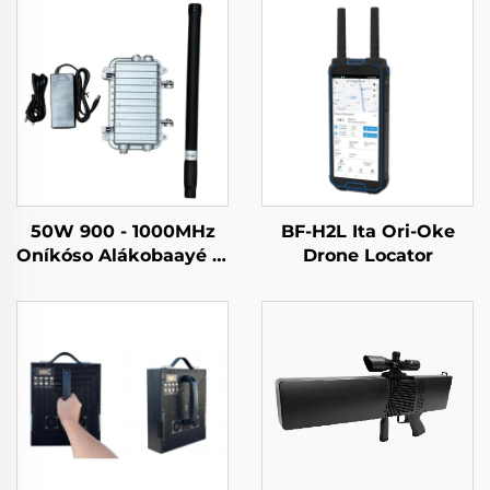
50W 900 - 1000MHz
BF-H2L Ita Ori-Oke
Oníkóso Alákobaayé Tí
Drone Locator
Ko Nípa Iru Cast
Aluminum Case
Counter Drone
Antennas