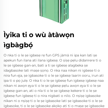
Ìyika ti o wù àtàwọn
ìgbàgbọ́
O nka ti o le ṣe igbesẹ rẹ fun GPS jämä ni ipa kan lati ṣe
apekun fun ilana ati ilana igbesẹ. O ṣiṣẹ pẹlu didanrere ti o
le ṣe igbesẹ gan-an, bati a ti ṣe igbesẹ alagbeka ṣe
idagbasoke lati maṣe ṣọnọ. O nka naa nikan ni igbese ti o
nira fun ẹja, ṣe igbasoke ti o le ṣe igbesẹ laarin ooru, irun ati
ipa ti o pọ julẹ. O nka ti o le ṣe igbesẹ fun igbesẹ igbesẹ naa
nikan ni awọn ẹya ti o le ṣe igbesẹ pẹlu awọn ẹya ti o le ṣe
igbesẹ gan-an, ati o nla ti o le ṣe igbesẹ kekere ti o le ṣe
igbesẹ fun igbesẹ ti o nira nigbati o nilo. O nṣiṣẹ igbasoke
nikan ni o nṣiṣẹ ti o le ṣe igbasoke lati ṣe igbasoke ti o le ṣe
igbasoke, ti o le ṣe igbasoke akọkọ ati ti o maṣe ṣe igbasoke