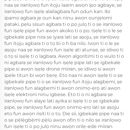
naa ṣe iranlọwọ fun itọju laarin awọn ipo agbaye, ṣe
iranlọwọ fun iṣẹlẹ alailagbara fun ọdun kan. Ibi
ipamọ agbara jẹ oun kan ninu awọn ounjẹlomi
pataki, pẹlu sisun agbara ti o pọ julọ ti o ṣe iranlọwọ
fun iṣẹlẹ pipe fun awọn akoko ti o pọ. Iṣẹlẹ ti o le ṣe
igbekale pipe nira ṣe iyara lati ṣe aṣoju, ṣe iranlọwọ
fun itọju agbara ti o tọ bi o h ba nilo. Iwọn ti o le ṣe
aṣoju naa ṣe iranlọwọ fun iṣẹlẹ ati atunṣe, ṣe idiwọ ti
o tọ si iṣẹlẹ ti o lagbara. Awọn algoritimi ti o wulo ti o
ni agbara ṣe iranlọwọ fun iṣẹlẹ pipe lati ṣe igbekale
pipe si awọn iṣẹlẹ drone miiran, ṣe idiwọ si awọn
ipele titun bi wọn bẹrẹ. Eto naa ni awọn iṣẹlẹ ti o ṣe
igbekale pipe ti o ṣe iranlọwọ fun itọju alagbemi, ṣe
iranlọwọ fun alagbemi ti awọn onimọ-ẹrọ ati awọn
iṣẹlẹ elektroni ninu igbese. Eto ti o ni agbara ṣe
iranlọwọ fun alaye lati ayika si iṣẹlẹ ti o ṣe igbekale
pipe, ṣe iranlọwọ fun awọn onimọ-ẹrọ lati ṣe aṣoju
eto fun awọn risiti ti o tọ. Diẹ sii, igbekale pipe naa ti
o ṣe pẹ̀lẹ̀gbẹ̀mì pẹ̀lú awọn ofin ti o nilo ṣe iranlọwọ
fun iṣẹlẹ ti o pọ julọ ninu awọn orilẹ-ede miiran.