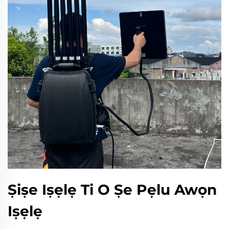
Ṣiṣe Iṣẹlẹ Ti O Ṣe Pẹlu Awọn
Iṣẹlẹ