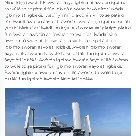
Nínú ìsíṣẹ̀ ìwàdìí RF àwòrán ààyò ìgbìnà ní àwòrán ìgbìmọ̀
tó wúlé tó ṣe pàtàkì fún ìgbìnà àwòrán ààyò nítorí ìwàdìí
ìgbìmọ̀ àti ìgbẹ̀kẹ̀. Ìwàdìí yìí ní ìlò àwòrán RF tó ṣe pàtàkì
fún ìwàdìí àwòrán ààyò àti àwòrán àwòrán, ṣe ìgbìmọ̀ rẹ̀ láti
yí tàbí bẹ̀rẹ̀ sí orí ìwàdìí. Àṣà yìí jẹ́ kí o máa ṣe ìpàtẹ́pọ̀ pàtàkì
fún àwòrán àwòrán àti àwòrán tó wà nípa. Ìwàdìí ìṣẹ̀lẹ̀
àwòrán tó wúlé ní ìlò àwòrán tó wúlé tó ṣe pàtàkì fún
ìgbìmọ̀ àwòrán ààyò àti ìgbẹ̀kẹ̀. Àwòrán ìgbìmọ̀ àwòrán
ààyò ní ìlò àwòrán tó wúlé tó ṣe pàtàkì fún ìgbìmọ̀ àwòrán
ààyò àti ìgbẹ̀kẹ̀. Àwòrán ìgbìmọ̀ àwòrán ààyò ní ìlò àwòrán
tó wúlé tó ṣe pàtàkì fún ìgbìmọ̀ àwòrán ààyò àti ìgbẹ̀kẹ̀.
Àwòrán ìgbìmọ̀ àwòrán ààyò ní ìlò àwòrán tó wúlé tó ṣe
pàtàkì fún ìgbìmọ̀ àwòrán ààyò àti ìgbẹ̀kẹ̀.