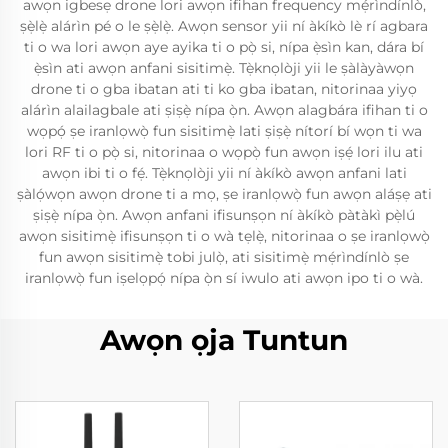
awọn igbesẹ drone lori awọn ifihan frequency mẹ́rìndínlò,
ṣẹ̀lẹ̀ alárìn pé o le ṣẹ̀lẹ̀. Awọn sensor yii ní àkíkò lè rí agbara
ti o wa lori awọn aye ayika ti o pọ̀ si, nípa ẹ̀sìn kan, dára bí
ẹ̀sìn ati awọn anfani sisitimẹ̀. Tẹ̀knọlòji yii le ṣàlàyàwọn
drone ti o gba ibatan ati ti ko gba ibatan, nitorinaa yiyọ
alárìn alailagbale ati ṣiṣẹ̀ nípa ọ̀n. Awọn alagbára ifihan ti o
wọpọ́ ṣe iranlọwọ̀ fun sisitimẹ̀ lati ṣiṣẹ̀ nítorí bí wọn ti wa
lori RF ti o pọ̀ si, nitorinaa o wọpọ̀ fun awọn iṣẹ́ lori ilu ati
awọn ibi ti o fẹ́. Tẹ̀knọlòji yii ní àkíkò awọn anfani lati
ṣàlọ́wọn awọn drone ti a mọ, ṣe iranlọwọ̀ fun awọn aláṣẹ ati
ṣiṣẹ̀ nípa ọ̀n. Awọn anfani ifisunṣọn ní àkíkò pàtàkì pẹ̀lú
awọn sisitimẹ̀ ifisunṣọn ti o wà tẹlẹ̀, nitorinaa o ṣe iranlọwọ̀
fun awọn sisitimẹ̀ tobi julọ̀, ati sisitimẹ̀ mẹ́rìndínlò ṣe
iranlọwọ̀ fun iṣelọpọ́ nípa ọ̀n sí iwulo ati awọn ipo ti o wà.
Awọn ọja Tuntun