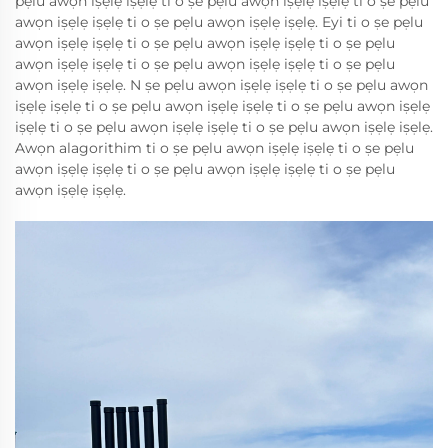
pẹlu awọn iṣẹlẹ iṣẹlẹ ti o ṣe pẹlu awọn iṣẹlẹ iṣẹlẹ ti o ṣe pẹlu
awọn iṣẹlẹ iṣẹlẹ ti o ṣe pẹlu awọn iṣẹlẹ iṣẹlẹ. Eyi ti o ṣe pẹlu
awọn iṣẹlẹ iṣẹlẹ ti o ṣe pẹlu awọn iṣẹlẹ iṣẹlẹ ti o ṣe pẹlu
awọn iṣẹlẹ iṣẹlẹ ti o ṣe pẹlu awọn iṣẹlẹ iṣẹlẹ ti o ṣe pẹlu
awọn iṣẹlẹ iṣẹlẹ. N ṣe pẹlu awọn iṣẹlẹ iṣẹlẹ ti o ṣe pẹlu awọn
iṣẹlẹ iṣẹlẹ ti o ṣe pẹlu awọn iṣẹlẹ iṣẹlẹ ti o ṣe pẹlu awọn iṣẹlẹ
iṣẹlẹ ti o ṣe pẹlu awọn iṣẹlẹ iṣẹlẹ ti o ṣe pẹlu awọn iṣẹlẹ iṣẹlẹ.
Awọn alagorithim ti o ṣe pẹlu awọn iṣẹlẹ iṣẹlẹ ti o ṣe pẹlu
awọn iṣẹlẹ iṣẹlẹ ti o ṣe pẹlu awọn iṣẹlẹ iṣẹlẹ ti o ṣe pẹlu
awọn iṣẹlẹ iṣẹlẹ.