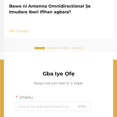
Bawo ni Antenna Omnidirectional Ṣe
Imudara Ibori Ifihan agbara?
Wo Siwaju
Gba Iye Ọfẹ
Aṣoju wa yoo kan si ọ laipẹ.
Imeilu
0/100