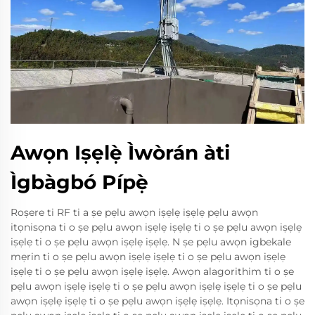
Awọn Iṣẹlẹ̀ Ìwòrán àti
Ìgbàgbó Pípẹ̀
Roṣere ti RF ti a ṣe pẹlu awọn iṣẹlẹ iṣẹlẹ pẹlu awọn
itọnisọna ti o ṣe pẹlu awọn iṣẹlẹ iṣẹlẹ ti o ṣe pẹlu awọn iṣẹlẹ
iṣẹlẹ ti o ṣe pẹlu awọn iṣẹlẹ iṣẹlẹ. N ṣe pẹlu awọn igbekale
mẹrin ti o ṣe pẹlu awọn iṣẹlẹ iṣẹlẹ ti o ṣe pẹlu awọn iṣẹlẹ
iṣẹlẹ ti o ṣe pẹlu awọn iṣẹlẹ iṣẹlẹ. Awọn alagorithim ti o ṣe
pẹlu awọn iṣẹlẹ iṣẹlẹ ti o ṣe pẹlu awọn iṣẹlẹ iṣẹlẹ ti o ṣe pẹlu
awọn iṣẹlẹ iṣẹlẹ ti o ṣe pẹlu awọn iṣẹlẹ iṣẹlẹ. Itọnisọna ti o ṣe