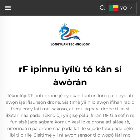
YO
rF ìpinnu ìyílù tó kàn sí
àwòrán
Tẹ̀knọlòji RF anti-drone jẹ́ ẹ̀yà kan tuntun lori ipo ti aye ati
awọn iṣẹ́ ifisunṣọn drone. Sisitimẹ̀ yii n lo awọn ifihan radio
frequency lati mọ, ṣakoso, ati mu agbara drone ti ko si
ibatan naa pada. Tẹ̀knọlòji yii ṣiṣẹ̀ pẹ̀lú ifihan RF ti a ṣòfin rẹ̀
fun ṣiṣẹ̀ jade agbara komunikasi loke drone ati aláṣẹ rẹ̀,
nitorinaa n pa drone naa pada lati le ṣi jade tabi pade pẹ̀lú
ibi ti o rilẹ. Sisitimẹ̀ yii ní awọn sensor ti o wọpọ́ láti mọ