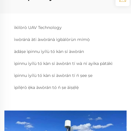
ìkìlòrò UAV Technology
ìwòránà àti àwòránà ìgbàlòrùn mímọ̀
àdáṣe ìpinnu ìyílù tó kàn sí àwòrán
ìpinnu ìyílù tó kàn sí àwòrán tí wà ní ayika pàtákì
ìpinnu ìyílù tó kàn sí àwòrán tí ń ṣee ṣe
ìpílẹ̀rò ẹ̀ka àwòrán tó ń ṣe àìṣẹ́lẹ̀