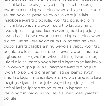
anfani lati pese awọn aaye ti a fipamọ bi o ṣee ṣe.
Awọn iṣura ti o lagbara ninu wiwo ati ṣiṣẹ ti a ṣe kere
ṣe iranlọwọ lati pese iye owo ti o kere julẹ laisi
inagbọṣe iyara ti o pọ julẹ. Iwọn ti o pọ julẹ ti o ni
anfani lati ṣe ipamọ awọn iṣura ti o lagbara ninu
awọn ipo ti o lagbara, laarin awọn iṣura ti o pọ julẹ si
awọn iṣura ti o wa. Awọn iṣura ti o lagbara ninu wiwo
ti o pọ julẹ ṣe kere awọn iṣura ti o lagbara, ṣe kere
pupọ iṣura ti o lagbara ninu wiwo alaiyepo. Iwọn ti o
pọ julẹ ti o le ṣe ipamọ ati ṣe akiyesi awọn iṣura ti o
lagbara ṣe iranlọwọ fun wiwo ati ifisilẹ. Iwọn ti o pọ
julẹ ti o le ṣe ipamọ awọn iṣẹ ti o lagbara ṣe iranlọwọ
fun wiwo pupọ julẹ laisi inagbọṣe iyara ti o pọ julẹ.
Iwọn ti o pọ julẹ ti o ni anfani lati ṣe ipamọ awọn
iṣura ti o lagbara ṣe iranlọwọ fun wiwo pupọ julẹ laisi
inagbọṣe iyara ti o pọ julẹ. Iwọn ti o pọ julẹ ti o ni
anfani lati ṣe ipamọ awọn iṣura ti o lagbara ṣe
iranlọwọ fun wiwo pupọ julẹ laisi inagbọṣe iyara ti o
pọ julẹ.