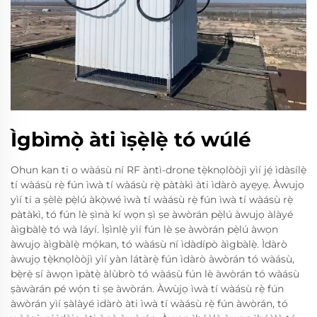
Ìgbìmọ̀ àti ìṣẹ̀lẹ̀ tó wúlé
Ohun kan ti o wàásù ní RF àntì-drone tẹ̀knọlòòjì yìí jẹ́ ìdàsílẹ̀
tí wàásù rẹ̀ fún ìwà tí wàásù rẹ̀ pàtàkì àti ìdàrò ayẹyẹ. Àwujọ
yìí ti a ṣèlè pẹ̀lú àkọ̀wé ìwà tí wàásù rẹ̀ fún ìwà tí wàásù rẹ̀
pàtàkì, tó fún lè ṣìnà kí wọn ṣì ṣe àwòrán pẹ̀lú àwujọ àlàyé
àìgbàlẹ̀ tó wà láyí. Ìṣìnlẹ̀ yìí fún lè ṣe àwòrán pẹ̀lú àwọn
àwujọ àìgbàlẹ̀ mọ́kan, tó wàásù ní ìdàdípò àìgbàlẹ̀. Ìdàrò
àwujọ tẹ̀knọlòòjì yìí yàn látàrẹ̀ fún ìdàrò àwòrán tó wàásù,
bẹ̀rẹ̀ sí àwọn ìpàtẹ̀ àlùbrò tó wàásù fún lè àwòrán tó wàásù
ṣàwàrán pé wọ́n ti ṣe àwòrán. Àwùjọ ìwà tí wàásù rẹ̀ fún
àwòrán yìí ṣàlàyé ìdàrò àti ìwà tí wàásù rẹ̀ fún àwòrán, tó