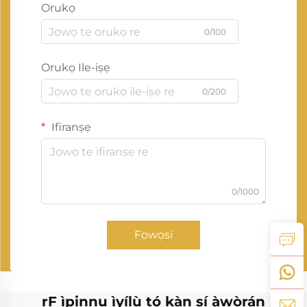
Orukọ
0/100
Orukọ Ile-iṣẹ
0/200
Ifiranṣẹ
0/1000
Fọwọsi
rF ìpinnu ìyílù tó kàn sí àwòrán