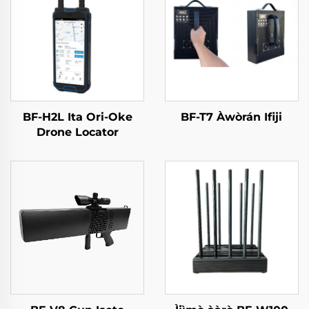
BF-H2L Ita Ori-Oke
BF-T7 Àwòrán Ifiji
Drone Locator