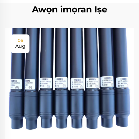
Awọn imọran Iṣe
06
Aug