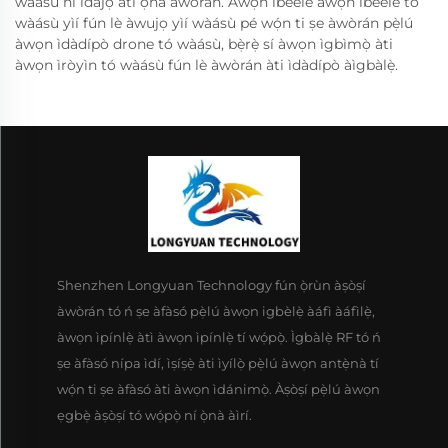
wàásù ní ìdàjọ àti ọ̀nà àwòrán. Àwọn ìbéèlè àwọn ìbéèlè tó
wàásù yìí fún lè àwujọ yìí wàásù pé wọ́n ti ṣe àwòrán pẹ̀lú
àwọn ìdàdípò drone tó wàásù, bẹ̀rẹ̀ sí àwọn ìgbìmọ̀ àti
àwọn ìròyìn tó wàásù fún lè àwòrán àti ìdàdípò àìgbàlẹ̀.
Shenzhen Longyuan Technology fún ọ̀rùn àṣòṣí
àwòrán tó ń ṣe àfàsó pẹ̀lú àwọn igbèlẹ̀ àáfì àáfìlẹ̀,
àwọn ìpínlẹ̀ àtì àwọn ìpínlẹ̀ tí wọ́pọ̀. Ìgbàlẹ̀ RF tó ń
ṣe àfàsó nípa ìdí, ìṣíṣẹ̀ àti ìyílọ̀ pẹ̀lú àwọn antẹ̀nà tí
wọ́n ti ṣe àfàsó àti àwọn ìdánimọ̀. Àṣòṣí pẹ̀lú àwọn
ẹgbẹ̀ àṣòṣí tó wọ́pọ̀ ní ọ̀nà àìrí.