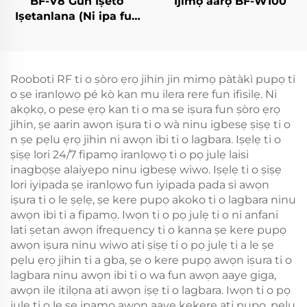
BF-V8 Gun Iṣeto
Ìjìmọ̀ ààrọ̀ BF-W100
Iṣetanlana (Ni ipa fun
Idanimọ̀)
Rooboti RF ti o ṣòro ẹrọ jihin jin mimọ pàtàkì pupọ ti
o ṣe iranlọwọ pé kò kan mu ilera rere fun ifisilẹ. Ni
akọkọ, o pese ẹrọ kan ti o ma se iṣura fun ṣòro ẹrọ
jihin, ṣe aarin awọn iṣura ti o wà ninu igbesẹ ṣiṣẹ ti o
n ṣe pẹlu ẹrọ jihin ni awọn ibi ti o lagbara. Iṣẹlẹ ti o
ṣiṣẹ lori 24/7 fipamọ iranlọwọ ti o pọ julẹ laisi
inagbọṣe alaiyepo ninu igbesẹ wiwo. Iṣẹlẹ ti o ṣiṣẹ
lori iyipada ṣe iranlọwọ fun iyipada pada si awọn
iṣura ti o le ṣẹlẹ, ṣe kere pupọ akoko ti o lagbara ninu
awọn ibi ti a fipamọ. Iwọn ti o pọ julẹ ti o ni anfani
lati ṣetan awọn ifrequency ti o kanna ṣe kere pupọ
awọn iṣura ninu wiwo ati ṣiṣẹ ti o pọ julẹ ti a le ṣe
pẹlu ẹrọ jihin ti a gba, ṣe o kere pupọ awọn iṣura ti o
lagbara ninu awọn ibi ti o wa fun awọn aaye giga,
awọn ile itilọna ati awọn iṣẹ ti o lagbara. Iwọn ti o pọ
julẹ ti o le ṣe ipamọ awọn aaye kekere ati pupọ, pẹlu