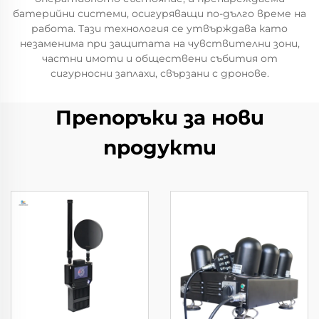
батерийни системи, осигуряващи по-дълго време на
работа. Тази технология се утвърждава като
незаменима при защитата на чувствителни зони,
частни имоти и обществени събития от
сигурносни заплахи, свързани с дронове.
Препоръки за нови
продукти