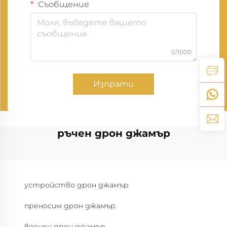
Съобщение
0/1000
Изпрати
ръчен дрон джамър
устройство дрон джамър
преносим дрон джамър
военен дрон джамър