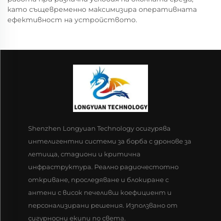
като същевременно максимизира оперативната
ефективност на устройството.
Shenzhen Longyuan Technology осигурява
интелигентни системи за борба с дронове за
летища, стадиони и критична
инфраструктура. Реално радиочестотно
откриване, проследяване и блокиране с
антени с висок печеливш коефициент и
персонализирани решения. Използвано от
сигурносни екипи по света.