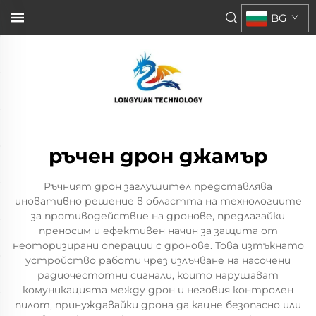
BG
ръчен дрон джамър
Ръчният дрон заглушител представлява
иновативно решение в областта на технологиите
за противодействие на дронове, предлагайки
преносим и ефективен начин за защита от
неоторизирани операции с дронове. Това изтъкнато
устройство работи чрез излъчване на насочени
радиочестотни сигнали, които нарушават
комуникацията между дрон и неговия контролен
пилот, принуждавайки дрона да кацне безопасно или