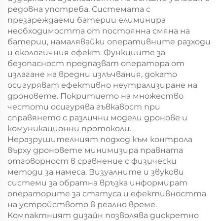
редовна употреба. Системата с
презареждаеми батерии елиминира
необходимостта от постоянна смяна на
батерии, намалявайки оперативните разходи
и екологичния ефект. Функциите за
безопасност предпазват оператора от
излагане на вредни излъчвания, докато
осигуряват ефективно неутрализиране на
дроновете. Покритието на множество
честоти осигурява гъвкавост при
справянето с различни модели дронове и
комуникационни протоколи.
Неразрушителният подход към контрола
върху дроновете минимизира правната
отговорност в сравнение с физически
методи за намеса. Визуалните и звукови
системи за обратна връзка информират
операторите за статуса и ефективността
на устройството в реално време.
Компактният дизайн позволява дискретно