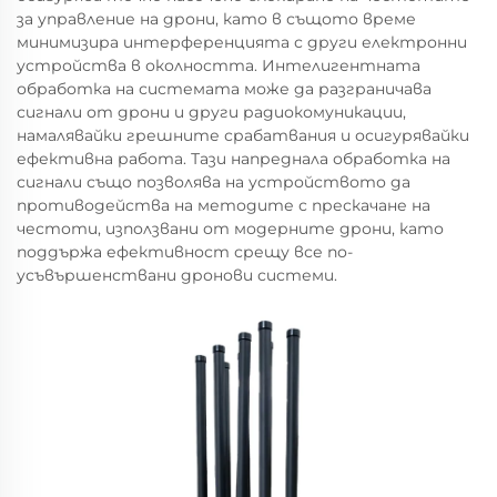
за управление на дрони, като в същото време
минимизира интерференцията с други електронни
устройства в околността. Интелигентната
обработка на системата може да разграничава
сигнали от дрони и други радиокомуникации,
намалявайки грешните срабатвания и осигурявайки
ефективна работа. Тази напреднала обработка на
сигнали също позволява на устройството да
противодейства на методите с прескачане на
честоти, използвани от модерните дрони, като
поддържа ефективност срещу все по-
усъвършенствани дронови системи.