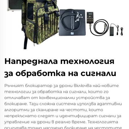
Напреднала технология
за обработка на сигнали
Ръчният блокиратор за дрони включва най-новите
технологии за обработка на сигнали, които го
отличават от конвенционални устройства за
блокиране. Тази сложна система използва адаптивни
алгоритми за сканиране на честоти, които
непрекъснато следят и идентифицират сигнали за
управление на дрони в реално време. Технологията
осигурява точно насочено блокиране на честотите