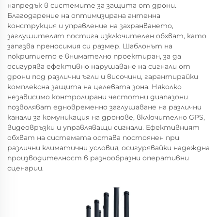
напредък в системите за защита от дрони.
Благодарение на оптимизирана антенна
конструкция и управление на захранването,
заглушителят постига изключителен обхват, като
запазва преносимия си размер. Шаблонът на
покритието е внимателно проектиран, за да
осигурява ефективно нарушаване на сигнали от
дрони под различни ъгли и височини, гарантирайки
комплексна защита на целевата зона. Няколко
независимо контролирани честотни диапазони
позволяват едновременно заглушаване на различни
канали за комуникация на дронове, включително GPS,
видеовръзки и управляващи сигнали. Ефективният
обхват на системата остава постоянен при
различни климатични условия, осигурявайки надеждна
производителност в разнообразни оперативни
сценарии.