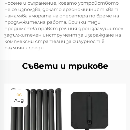
носене и съхранение, когато устройството
не се използва, докато ергономичният хват
намалява умората на оператора по време на
продължителна работа. Всички тези
предимства правят ръчния дрон заглушител
задължителен инструмент за изграждане на
комплексни стратегии за сигурност в
различни среди.
Съвети и трикове
06
Aug