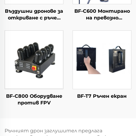
Въздушни дронове за
BF-C600 Монтирано
откриване с ръчен
на превозно
периметър Решения
средство
за защита от
оборудване против
дронове
FPV и дронове
Портативен
детектор на
сигнали с голям
обхват за FPV
BF-C800 Оборудване
BF-T7 Ръчен екран
против FPV
Ръчният дрон заглушител предлага