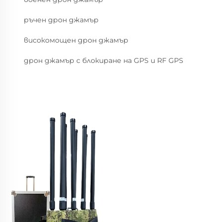
ръчен дрон джамър
високомощен дрон джамър
дрон джамър с блокиране на GPS и RF GPS