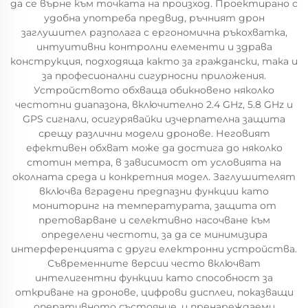
да се върне към точката на произход. Проектирано с
удобна употреба предвид, ръчният дрон
заглушител разполага с ергономична ръкохватка,
интуитивни контролни елементи и здрава
конструкция, подходяща както за граждански, така и
за професионални сигурносни приложения.
Устройството обхваща обикновено няколко
честотни диапазона, включително 2.4 GHz, 5.8 GHz и
GPS сигнали, осигурявайки изчерпателна защита
срещу различни модели дронове. Неговият
ефективен обхват може да достига до няколко
стотин метра, в зависимост от условията на
околната среда и конкретния модел. Заглушителят
включва вградени предпазни функции като
мониторинг на температурата, защита от
претоварване и селективно насочване към
определени честоти, за да се минимизира
интерференцията с други електронни устройства.
Съвременните версии често включват
интелигентни функции като способност за
откриване на дронове, цифрови дисплеи, показващи
оперативното състояние, и пренареждаеми