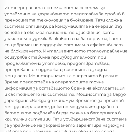
Интегрираната интелигентна система за
управление на захранването представлява пробив в
преносимата технология за блокиране. Тази сложна
система оптимизира консумацията на енергия въз
основа на експлоатационните изисквания, като
значително удължава живота на батерията, като
същевременно поддържа оптимална ефективност
на блокирането. Интелигентното топлоуправление
осигурява стабилна производителност при
продължителна употреба, предотвратяващ
прегряване и поддържащ постоянна изходна
мощност. Мониторингът на енергията в реално
време предоставя на операторите точна
информация за оставащото време на експлоатация
и състоянието на системата. Мощността за бързо
зареждане свежда до минимум времето за престой
между операциите, докато модулният дизайн на
батерията позволява бърза смяна на батерията в
критични ситуации. Тази усъвършенствана система
за управление на захранването гарантира надеждна
работа при различни условия на околната среда,