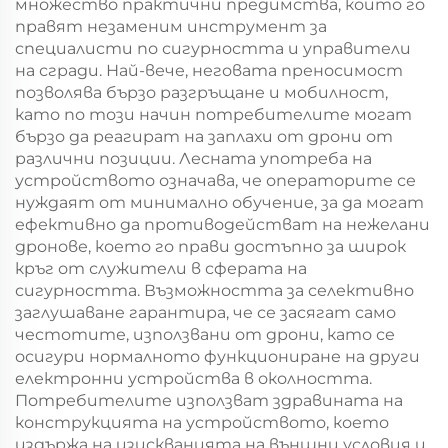
множество практични предимства, които го
правят незаменим инструмент за
специалисти по сигурността и управители
на сгради. Най-вече, неговата преносимост
позволява бързо разгръщане и мобилност,
като по този начин потребителите могат
бързо да реагират на заплахи от дрони от
различни позиции. Лесната употреба на
устройството означава, че операторите се
нуждаят от минимално обучение, за да могат
ефективно да противодействат на нежелани
дронове, което го прави достъпно за широк
кръг от служители в сферата на
сигурността. Възможността за селективно
заглушаване гарантира, че се засягат само
честотите, използвани от дрони, като се
осигури нормалното функциониране на други
електронни устройства в околността.
Потребителите използват здравината на
конструкцията на устройството, което
издържа на изискванията на външни условия и