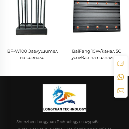
BF-W100 Заглушител
BaiFang 10W/канал 5G
на сигнали
усилвач на сигналите
2G 3G 4G Бустер
Shenzhen Longyuan Technology осигурява