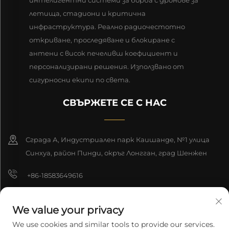
интелигентни системи за борба с дронове за
летища, стадиони и критична
инфраструктура. Реално радиочестотно
откриване, проследяване и блокиране с
антени с висок печеливш коефициент и
персонализирани решения. Използвано от
сигурносни екипи по света.
СВЪРЖЕТЕ СЕ С НАС
Сграда А, Индустриален парк Каишанде, №1 улица
Синхуа, район Пинди, окръг Лонгган, град Шенжен
+86-18583649616
[email protected]
We value your privacy
8618165761396
We use cookies and similar tools to provide our services.