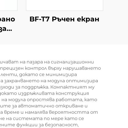
рано
BF-T7 Ръчен екран
за
+
ово
е
ичават на пазара на сигнализационни
а прецизен контрол върху нарушаването
 ленти, докато се минимизира
а захранването на модула оптимизира
зходи за поддръжка. Компактният му
 докато издръжливата конструкция
на модула опростява работата, като
тите за автоматично откриване и
а време и намалява вероятността от
не на системата по мере като се
ените функции за безопасност,