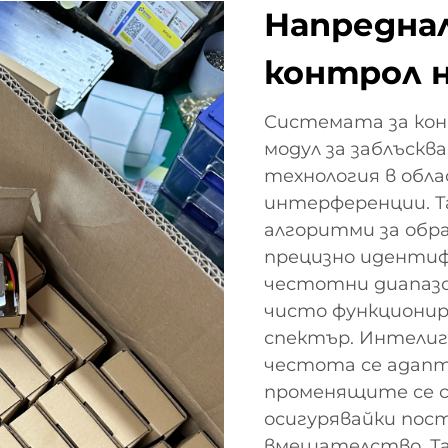
Напреднал
контрол 
Системата за ко
модул за заблъскв
технология в обл
интерференции. Т
алгоритми за обра
прецизно идентиф
честотни диапазо
чисто функционир
спектър. Интелиг
честота се адап
променящите се с
осигурявайки пос
вмешателство. Та