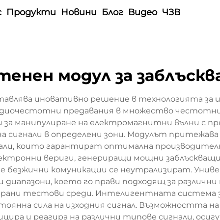
с
Продукти
Новини
Блог
Видео
ЧЗВ
тенен модул за заблъскв
тавлява иновативно решение в технологията за 
адиочестотни предавания в множество честотни
за манипулиране на електромагнитни вълни с пр
а сигнали в определени зони. Модулът притежава 
али, които гарантират оптимална производителн
ктронни вериги, генериращи мощни заблъскващи 
е безжични комуникации се неутрализират. Униве
 диапазони, което го прави подходящ за различн
ирани тестови среди. Интелигентната система за
оянна сила на изходния сигнал. Възможността на
ира и реагира на различни типове сигнали, оси