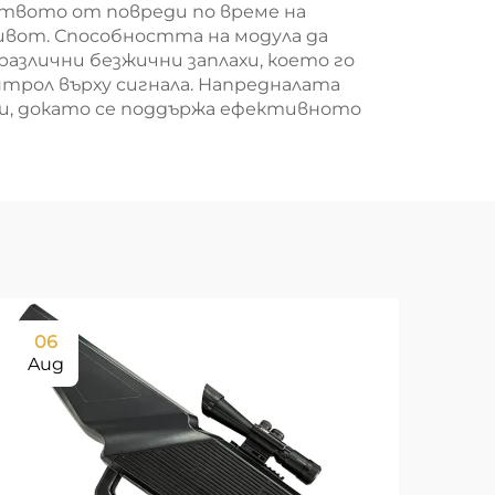
твото от повреди по време на
ивот. Способността на модула да
злични безжични заплахи, което го
трол върху сигнала. Напредналата
, докато се поддържа ефективното
06
0
Aug
Au