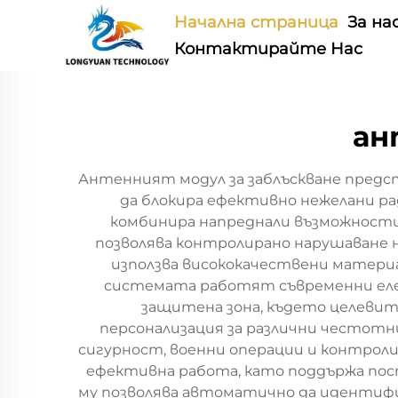
Начална страница
За на
Контактирайте Нас
ан
Антенният модул за заблъскване предс
да блокира ефективно нежелани р
комбинира напреднали възможности 
позволява контролирано нарушаване н
използва висококачествени матери
системата работят съвременни еле
защитена зона, където целевит
персонализация за различни честотни
сигурност, военни операции и контрол
ефективна работа, като поддържа пост
му позволява автоматично да идентифиц