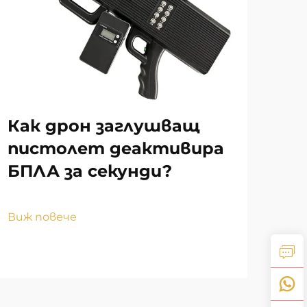
Как дрон заглушващ
Ка
пистолет деактивира
ха
БПЛА за секунди?
на
за
Виж повече
Виж