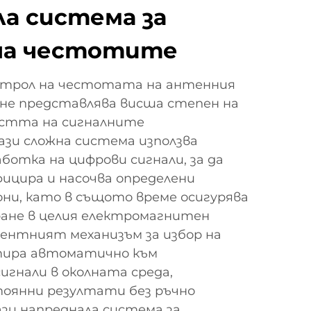
а система за
на честотите
нтрол на честотата на антенния
ане представлява висша степен на
астта на сигналните
ази сложна система използва
ботка на цифрови сигнали, за да
ицира и насочва определени
ни, като в същото време осигурява
ане в целия електромагнитен
ентният механизъм за избор на
тира автоматично към
игнали в околната среда,
тоянни резултати без ръчно
зи напреднала система за