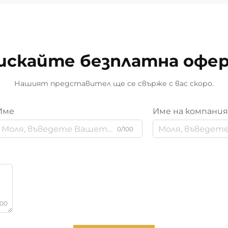
искайте безплатна офе
Нашият представител ще се свърже с вас скоро.
Име
Име на компани
0/100
000