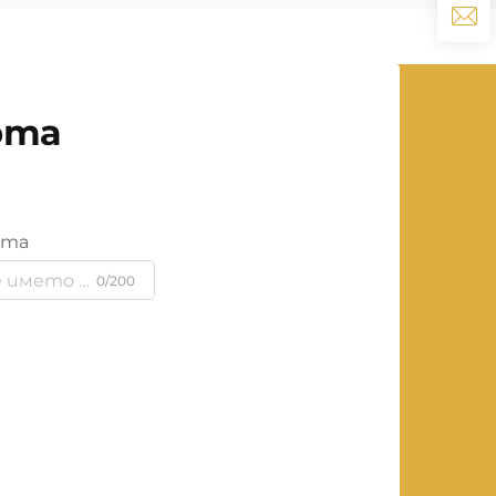
рта
ята
0/200