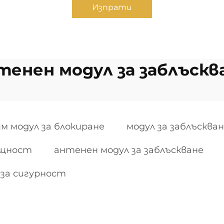
Изпрати
тенен модул за заблъскв
м модул за блокиране
модул за заблъсква
мощност
антенен модул за заблъскване
 за сигурност