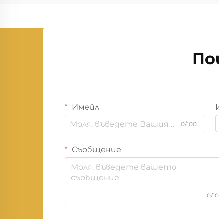
По
Имейл
0/100
Съобщение
0/1