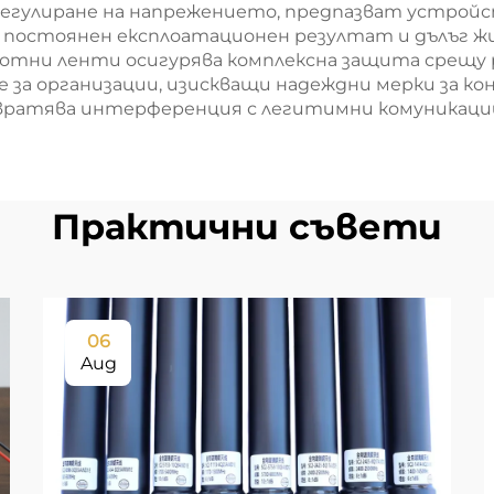
гнали от БПЛА
егулиране на напрежението, предпазват устройс
 постоянен експлоатационен резултат и дълъг ж
тни ленти осигурява комплексна защита срещу ра
за организации, изискващи надеждни мерки за кон
ратява интерференция с легитимни комуникации
Практични съвети
06
Aug