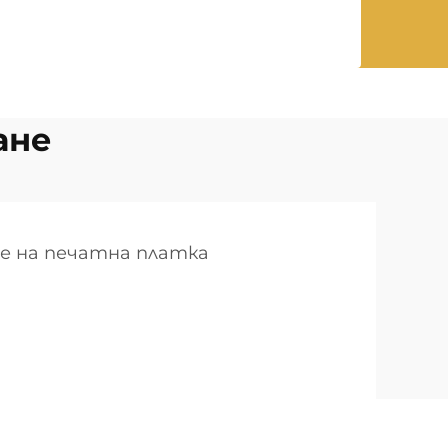
ане
не на печатна платка