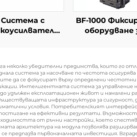
Система с
BF-1000 Фикси
окоусилвателна
оборудване 
тена за дълги
откриване 
разстояния,
противодрон
насочено
оборудван
га няколко убедителни предимства, които го отл
откриване,
днала система за насочване по честота осигуряв
тиводействие
лите да се фокусират върху определени честотни
кации. Интелигентната система за управление н
 БПЛА, радио-
до удължен експлоатационен живот и намалени ра
стабилизатор
 съществуващата инфраструктура за сигурност,
лиматични условия. Потребителският интерфейс 
F, ефективно
а постигане на ефективни резултати. Възможнос
честотно
бходимостта от ръчни настройки, което спестяв
емата архитектура на модула позволява разширва
краниране на
 се предпазва първоначалната инвестиция. Вград