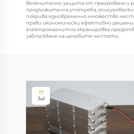
си
включително защита от прегряване и р
продължителна употреба, осигурявайки
покрива едновременно множество често
прави икономически ефективно решение 
електромагнитна екранировка предотв
заблъскване на целевите честоти.
17
Jul