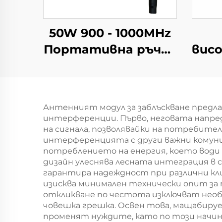
50W 900 - 1000MHz
Портативна ръчна
вис
антена с чугунен
ан
корпус за
противодействие
Антенният модул за заблъскване предла
на дронове
интерференции. Първо, неговата напре
про
на сигнала, позволявайки на потребите
интерференцията с други важни комуни
на
потреблението на енергия, което води 
де
дизайн улеснява лесната интеграция в
гарантира надеждност при различни к
R
изисква минимален технически опит з
откликване по честота изключват нео
човешка грешка. Освен това, мащабиру
е
променят нуждите, като по този начин