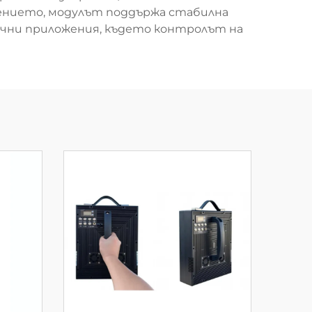
жението, модулът поддържа стабилна
ични приложения, където контролът на