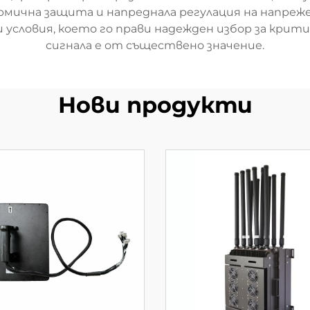
рмична защита и напреднала регулация на напре
 условия, което го прави надежден избор за крит
сигнала е от съществено значение.
Нови продукти