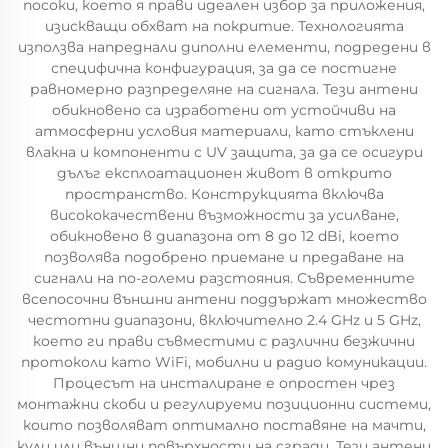
посоки, което я прави идеален избор за приложения,
изискващи обхват на покритие. Технологията
използва напреднали диполни елементи, подредени в
специфична конфигурация, за да се постигне
равномерно разпределяне на сигнала. Тези антени
обикновено са изработени от устойчиви на
атмосферни условия материали, като стъклени
влакна и компоненти с UV защита, за да се осигури
дълъг експлоатационен живот в открито
пространство. Конструкцията включва
висококачествени възможности за усилване,
обикновено в диапазона от 8 до 12 dBi, което
позволява подобрено приемане и предаване на
сигнали на по-големи разстояния. Съвременните
всепосочни външни антени поддържат множество
честотни диапазони, включително 2.4 GHz и 5 GHz,
което ги прави съвместими с различни безжични
протоколи като WiFi, мобилни и радио комуникации.
Процесът на инсталиране е опростен чрез
монтажни скоби и регулируеми позиционни системи,
които позволяват оптимално поставяне на мачти,
кули или външни повърхности на сгради. Тези антени