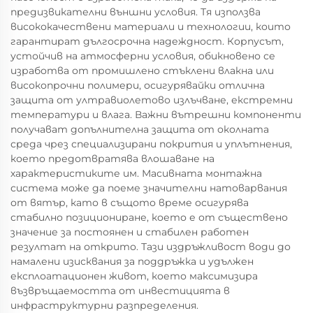
предизвикателни външни условия. Тя използва
висококачествени материали и технологии, които
гарантират дългосрочна надеждност. Корпусът,
устойчив на атмосферни условия, обикновено се
изработва от промишлено стъклени влакна или
високопрочни полимери, осигурявайки отлична
защита от ултравиолетово излъчване, екстремни
температури и влага. Важни вътрешни компоненти
получават допълнителна защита от околната
среда чрез специализирани покрития и уплътнения,
което предотвратява влошаване на
характеристиките им. Масивната монтажна
система може да поеме значителни натоварвания
от вятър, като в същото време осигурява
стабилно позициониране, което е от съществено
значение за постоянен и стабилен работен
резултат на открито. Тази издръжливост води до
намалени изисквания за поддръжка и удължен
експлоатационен живот, което максимизира
възвръщаемостта от инвестицията в
инфраструктурни разпределения.