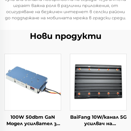
играят важна роля в различни приложения, от
осигуряване на безжичен интернет в селски райони
до поддържане на мобилната мрежа в градски среди.
Нови продукти
100W 50dbm GaN
BaiFang 10W/канал 5G
Модел усилвател за
усилвач на
мощност за
сигналите 2G 3G 4G