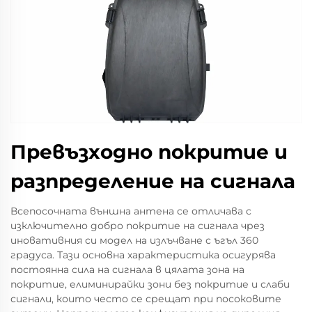
Превъзходно покритие и
разпределение на сигнала
Всепосочната външна антена се отличава с
изключително добро покритие на сигнала чрез
иновативния си модел на излъчване с ъгъл 360
градуса. Тази основна характеристика осигурява
постоянна сила на сигнала в цялата зона на
покритие, елиминирайки зони без покритие и слаби
сигнали, които често се срещат при посоковите