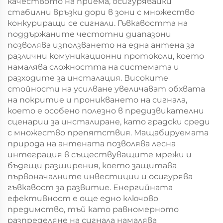
качеството на приема, осигурявайки
стабилни връзки дори в зони с множество
конкуриращи се сигнали. Гъвкавостта на
поддържаните честотни диапазони
позволява използването на една антена за
различни комуникационни протоколи, което
намалява сложността на системата и
разходите за инсталация. Високите
стойности на усилване увеличават обхвата
на покритие и проникването на сигнала,
което е особено полезно в предизвикателни
сценарии за инсталиране, като градски среди
с множество препятствия. Мащабируемата
природа на антената позволява лесна
интеграция в съществуващите мрежи и
бъдещи разширения, което защитава
първоначалните инвестиции и осигурява
гъвкавост за развитие. Енергийната
ефективност е още едно ключово
предимство, тъй като равномерното
разпределяне на сигнала намалява