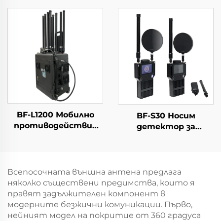
системи от
Бустер
противодронове,
модул за
противодействие
на дронове, 5.2/5.8G,
достатъчно RF
екраниране, 5.2/5.8G,
100W 50dbm
BF-L1200 Мобилно
BF-S30 Носим
противодействие
детектор за
срещу дронове
насочване на
дронове
Всепосочната външна антена предлага
няколко съществени предимства, които я
правят задължителен компонент в
модерните безжични комуникации. Първо,
нейният модел на покритие от 360 градуса