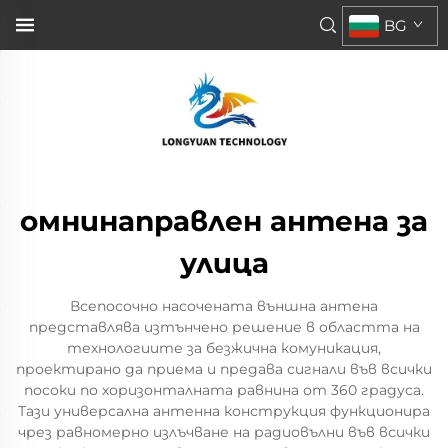
BG
омнинаправлен антена за
улица
Всепосочно насочената външна антена
представлява изтънчено решение в областта на
технологиите за безжична комуникация,
проектирано да приема и предава сигнали във всички
посоки по хоризонталната равнина от 360 градуса.
Тази универсална антенна конструкция функционира
чрез равномерно излъчване на радиовълни във всички