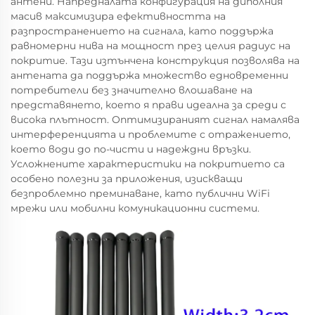
антени. Напредналата конфигурация на диполния
масив максимизира ефективността на
разпространението на сигнала, като поддържа
равномерни нива на мощност през целия радиус на
покритие. Тази изтънчена конструкция позволява на
антената да поддържа множество едновременни
потребители без значително влошаване на
представянето, което я прави идеална за среди с
висока плътност. Оптимизираният сигнал намалява
интерференцията и проблемите с отражението,
което води до по-чисти и надеждни връзки.
Усложнените характеристики на покритието са
особено полезни за приложения, изискващи
безпроблемно преминаване, като публични WiFi
мрежи или мобилни комуникационни системи.