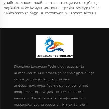
универсалност прави антената идеалния избор за
развиващи се комуникационни мрежи, осигурявайки
гъвкавост за бъдещи технологични постижения.
Shenzhen Longyuan Technology осигурява
интелигентни системи за борба с дронове за
летища, стадиони и критична
инфраструктура. Реално радиочестотно
откриване, проследяване и блокиране с
антени с висок печеливш коефициент и
персонализирани решения. Използвано от