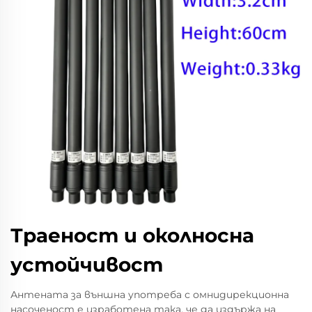
Траеност и околносна
устойчивост
Антената за външна употреба с омнидирекционна
насоченост е изработена така, че да издържа на