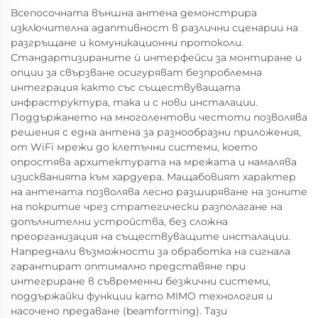
Всепосочната външна антена демонстрира
изключителна адаптивност в различни сценарии на
разгръщане и комуникационни протоколи.
Стандартизираните ѝ интерфейси за монтиране и
опции за свързване осигуряват безпроблемна
интеграция както със съществуващата
инфраструктура, така и с нови инсталации.
Поддържането на многолентови честоти позволява
решения с една антена за разнообразни приложения,
от WiFi мрежи до клетъчни системи, което
опростява архитектурата на мрежата и намалява
изискванията към хардуера. Мащабовият характер
на антената позволява лесно разширяване на зоните
на покритие чрез стратегически разполагане на
допълнителни устройства, без сложна
преорганизация на съществуващите инсталации.
Напреднали възможности за обработка на сигнала
гарантират оптимално представяне при
интегриране в съвременни безжични системи,
поддържайки функции като MIMO технология и
насочено предаване (beamforming). Тази