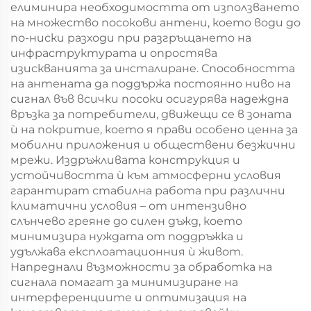
елиминира необходимостта от използването
на множество посокови антени, което води до
по-ниски разходи при разгръщането на
инфраструктурата и опростява
изискванията за инсталиране. Способността
на антената да поддържа постоянно ниво на
сигнал във всички посоки осигурява надеждна
връзка за потребители, движещи се в зоната
ѝ на покритие, което я прави особено ценна за
мобилни приложения и обществени безжични
мрежи. Издръжливата конструкция и
устойчивостта ѝ към атмосферни условия
гарантират стабилна работа при различни
климатични условия – от интензивно
слънчево греяне до силен дъжд, което
минимизира нуждата от поддръжка и
удължава експлоатационния ѝ живот.
Напреднали възможности за обработка на
сигнала помагат за минимизиране на
интерференциите и оптимизация на