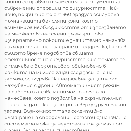
които го правят незаменим инструмент за
съвременни операции по сигурността. Най-
вече, покритието от 360 градуса осигурява
пълна защита без сляпи зони, което
елиминира необходимостта от използването
на множество насочени джамъри. Това
изчерпателно покритие значително намалява
разходите за инсталиране и поддръжка, като в
същото време подобрява общата
ефективност на сигурността. Системата се
отличава с бърз отговор, обикновено в
рамките на милисекунди след засичане на
заплаха, осигурявайки незабавна защита от
нахлувания с дрони. Автоматичният режим
на работа изисква минимално човешко
намесване, което позволява на охранителния
персонал да се концентрира върху други важни
задачи. Възможността за селективно
блокиране на определени честоти означава, че
системата може да неутрализира заплахи от
дрони, без да засяга съществени