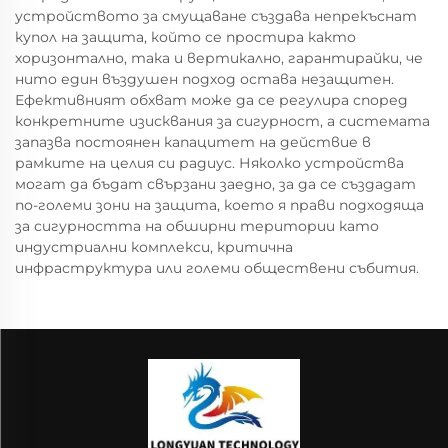
устройството за смущаване създава непрекъснат
купол на защита, който се простира както
хоризонтално, така и вертикално, гарантирайки, че
нито един въздушен подход остава незащитен.
Ефективният обхват може да се регулира според
конкретните изисквания за сигурност, а системата
запазва постоянен капацитет на действие в
рамките на целия си радиус. Няколко устройства
могат да бъдат свързани заедно, за да се създадат
по-големи зони на защита, което я прави подходяща
за сигурността на обширни територии като
индустриални комплекси, критична
инфраструктура или големи обществени събития.