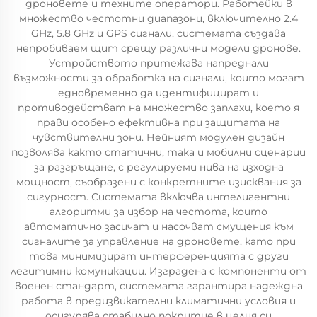
дроновете и техните оператори. Работейки в
множество честотни диапазони, включително 2.4
GHz, 5.8 GHz и GPS сигнали, системата създава
непробиваем щит срещу различни модели дронове.
Устройството притежава напреднали
възможности за обработка на сигнали, които могат
едновременно да идентифицират и
противодействат на множество заплахи, което я
прави особено ефективна при защитата на
чувствителни зони. Нейният модулен дизайн
позволява както статични, така и мобилни сценарии
за разгръщане, с регулируеми нива на изходна
мощност, съобразени с конкретните изисквания за
сигурност. Системата включва интелигентни
алгоритми за избор на честота, които
автоматично засичат и насочват смущения към
сигналите за управление на дроновете, като при
това минимизират интерференцията с други
легитимни комуникации. Изградена с компоненти от
военен стандарт, системата гарантира надеждна
работа в предизвикателни климатични условия и
осигурява стабилно покритие в целия си