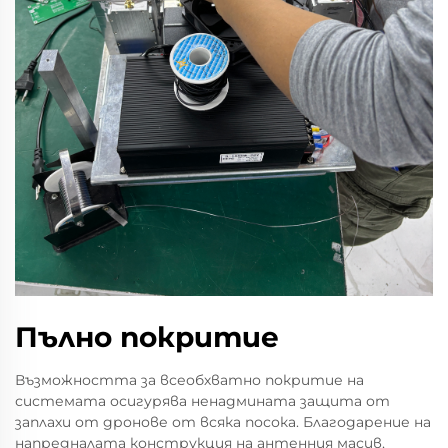
Пълно покритие
Възможността за всеобхватно покритие на
системата осигурява ненадмината защита от
заплахи от дронове от всяка посока. Благодарение на
напредналата конструкция на антенния масив,