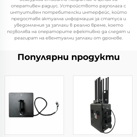
оперативен радиус. Устройството разполага с
интуитивен потребителски интерфейс, който
предоставя актуална информация за статуса и
уведомления за заплахи в реално време, което
позволява на операторите ефективно да следят и
реагират на евентуални заплахи от дронове.
Популярни продукти