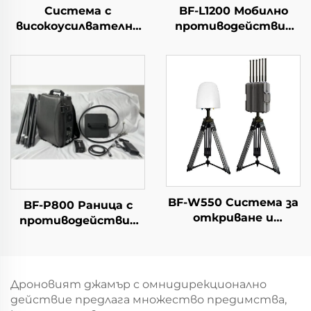
Система с
BF-L1200 Мобилно
високоусилвателна
противодействие
антена за дълги
срещу дронове
разстояния,
насочено откриване,
противодействие
на БПЛА, радио-
дестабилизатор RF,
ефективно
честотно
екраниране на
сигнали от БПЛА
BF-W550 Система за
BF-P800 Раница с
откриване и
противодействие
противодействие
срещу дронове
на дронове
Дроновият джамър с омнидирекционално
действие предлага множество предимства,