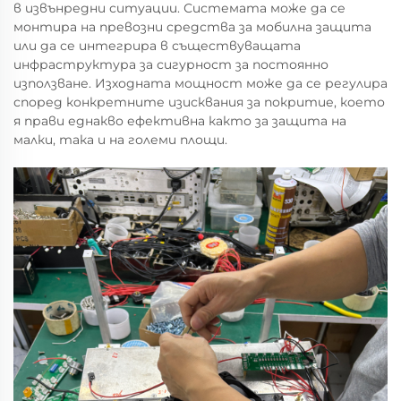
в извънредни ситуации. Системата може да се
монтира на превозни средства за мобилна защита
или да се интегрира в съществуващата
инфраструктура за сигурност за постоянно
използване. Изходната мощност може да се регулира
според конкретните изисквания за покритие, което
я прави еднакво ефективна както за защита на
малки, така и на големи площи.