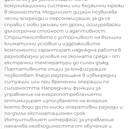
комуникационни системи или безжични мрежи
в околността. Модулният дизайн позволява
лесни ъпгрейди и персонализация, за да се
справи с нови заплахи от дрони, осигурявайки
дългосрочна стойност и адаптивност.
Строителството с устойчивост на външни
климатични условия и издръжливите
компоненти гарантират надеждна работа в
разнообразни условия на околната среда – от
екстремни температури до силен дъжд.
Портативните опции за конфигурация
позволяват бързо разгръщане в извънредни
ситуации или при временни операции по
сигурността. Напреднали функции за
управление на енергопотреблението
оптимизират използването на енергия,
което води до по-ниски оперативни разходи и
по-дълъг експлоатационен срок.
Интуитивният интерфейс за управление
намалява необходимостта от обучение и