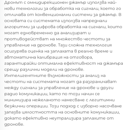
Дронът с омнидирекционен джамър използва най-
нови технологии за обработка на сигнали, което го
отличава от конвенционални системи за джамър. В
основата си системата използва напреднали
алгоритми за цифрова обработка на сигнали, които
могат едновременно да анализират и
противодействат на множество честоти за
управление на дронове. Тази сложна технология
осигурява оценка на заплахата в реално време и
автоматична калибрация на отговора,
гарантирайки оптимална ефективност на джамъра
срещу различни модели на дронове.
Интелигентните възможности за анализ на
честоти на системата могат да разграничават
между сигнали за управление на дронове и други
радио комуникации, като по този начин се
минимизира нежеланото намесване с легитимни
безжични операции. Този подход с изборно насочване
запазва цялостността на основните комуникации,
докато ефективно неутрализира заплахите от
дронове.