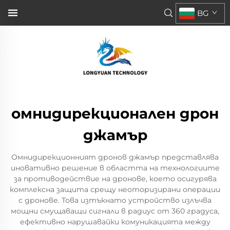
BG
омнидирекционален дрон
джамър
Омнидирекционният дронов джамър представлява
иновативно решение в областта на технологиите
за противодействие на дронове, което осигурява
комплексна защита срещу неоторизирани операции
с дронове. Това изтъкнато устройство излъчва
мощни смущаващи сигнали в радиус от 360 градуса,
ефективно нарушавайки комуникацията между