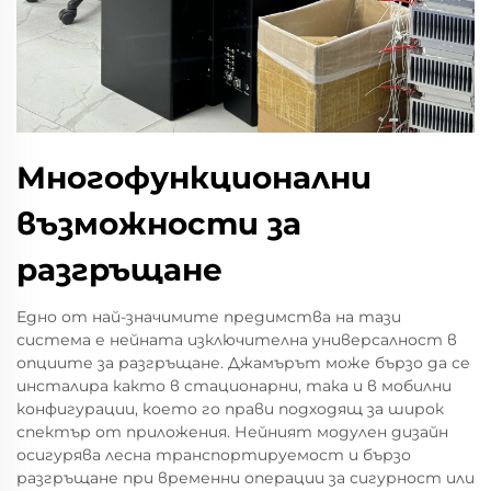
Многофункционални
възможности за
разгръщане
Едно от най-значимите предимства на тази
система е нейната изключителна универсалност в
опциите за разгръщане. Джамърът може бързо да се
инсталира както в стационарни, така и в мобилни
конфигурации, което го прави подходящ за широк
спектър от приложения. Нейният модулен дизайн
осигурява лесна транспортируемост и бързо
разгръщане при временни операции за сигурност или