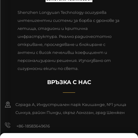
Shenzhen Longyuan Technology осигурява
интелигентни системи за борба с дронове за
летища, стадиони и критична
инфраструктура. Реално радиочестотно
откриване, проследяване и блокиране с
антени с висок печеливш коефициент и
персонализирани решения. Използвано от
сигурносни екипи по света.
ВРЪЗКА С НАС
Сграда А, Индустриален парк Каишанде, №1 улица
Синхуа, район Пинди, окръг Лонгган, град Шенжен
+86-18583649616