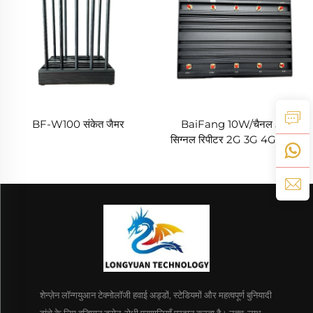
BF-W100 संकेत जैमर
BaiFang 10W/चैनल 5G
सिग्नल रिपीटर 2G 3G 4G बूस्टर
शेन्ज़ेन लॉन्गयुआन टेक्नोलॉजी हवाई अड्डों, स्टेडियमों और महत्वपूर्ण बुनियादी