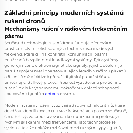
Základní principy moderních systémů
rušení dronů
Mechanismy rušení v rádiovém frekvenčním
pásmu
Současná technologie rušení dronů funguje především
prostřednictvím sofistikovaných technik rušení rádiových
frekvencí, které cílí na konkrétní komunikační pásma
používaná bezpilotními letadlovými systémy. Tyto systémy
generují řízené elektromagnetické signály, jejichž účelem je
narušit spojení mezi operátory a jejich letadly v režimu příkazů
a řízení, čímž efektivně přeruší digitální pupoční šňůru
umožňující dálkový provoz. Přesnost vyžadovaná pro účinné
rušení vedla k významnému pokročení v oblasti schopností
zpracování signálů a
anténa
návrhu.
Moderní systémy rušení využívají adaptivních algoritmů, které
dokážou identifikovat a cílit více frekvenčních pásem současně,
čímž řeší výzvu představovanou komunikačními protokoly s
rychlým skákáním mezi frekvencemi. Tato technologie se
vyvinula tak, že dokáže rozlišovat mezi různými typy signálů,