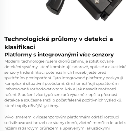
Technologické průlomy v detekci a
klasifikaci
Platformy s integrovanými více senzory
Moderní technologie rušení dronů zahrnuje sofistikované
detekční systémy, které kombinují radarové, optické a akustické
senzory k identifikaci potenciálních hrozeb ještě před
spuštěním protiopatření. Tyto integrované platformy poskytují
komplexní situativní povědomí, čímž umožňují operátorům
informovaně rozhodovat o tom, kdy a jak nasadit možnosti
rušení. Sloučení více typů senzorů výrazně zlepšilo přesnost
detekce a současně snížilo počet falešně pozitivních výsledků,
které trápily dřívější systémy.
Vývoj směrem k vícesenzorovým platformám odráží rostoucí
sofistikovanost hrozeb ze strany dronů, včetně menších letadel s
nižším radarovým průřezem a upravenými akustickými