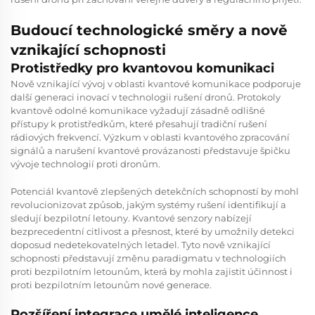
Budoucí technologické směry a nově
vznikající schopnosti
Protistředky pro kvantovou komunikaci
Nově vznikající vývoj v oblasti kvantové komunikace podporuje
další generaci inovací v technologii rušení dronů. Protokoly
kvantově odolné komunikace vyžadují zásadně odlišné
přístupy k protistředkům, které přesahují tradiční rušení
rádiových frekvencí. Výzkum v oblasti kvantového zpracování
signálů a narušení kvantové provázanosti představuje špičku
vývoje technologií proti dronům.
Potenciál kvantově zlepšených detekčních schopností by mohl
revolucionizovat způsob, jakým systémy rušení identifikují a
sledují bezpilotní letouny. Kvantové senzory nabízejí
bezprecedentní citlivost a přesnost, které by umožnily detekci
doposud nedetekovatelných letadel. Tyto nově vznikající
schopnosti představují změnu paradigmatu v technologiích
proti bezpilotním letounům, která by mohla zajistit účinnost i
proti bezpilotním letounům nové generace.
Rozšíření integrace umělé inteligence