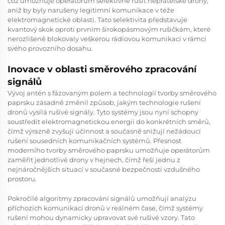
což umožňuje operátorům selektivně rušit nepřátelské drony,
aniž by byly narušeny legitimní komunikace v téže
elektromagnetické oblasti. Tato selektivita představuje
kvantový skok oproti prvním širokopásmovým rušičkám, které
nerozlišeně blokovaly veškerou rádiovou komunikaci v rámci
svého provozního dosahu.
Inovace v oblasti směrového zpracování
signálů
Vývoj antén s fázovaným polem a technologií tvorby směrového
paprsku zásadně změnil způsob, jakým technologie rušení
dronů vysílá rušivé signály. Tyto systémy jsou nyní schopny
soustředit elektromagnetickou energii do konkrétních směrů,
čímž výrazně zvyšují účinnost a současně snižují nežádoucí
rušení sousedních komunikačních systémů. Přesnost
moderního tvorby směrového paprsku umožňuje operátorům
zaměřit jednotlivé drony v hejnech, čímž řeší jednu z
nejnáročnějších situací v současné bezpečnosti vzdušného
prostoru.
Pokročilé algoritmy zpracování signálů umožňují analýzu
příchozích komunikací dronů v reálném čase, čímž systémy
rušení mohou dynamicky upravovat své rušivé vzory. Tato