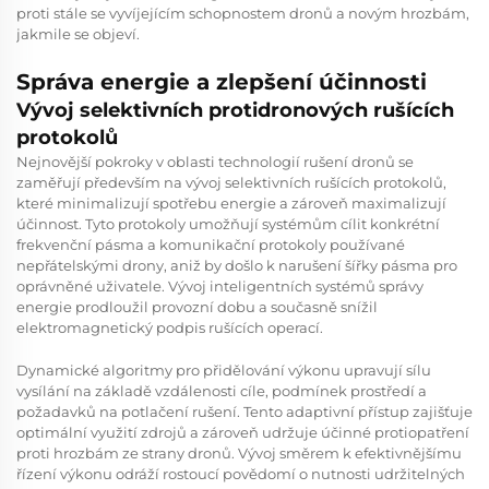
proti stále se vyvíjejícím schopnostem dronů a novým hrozbám,
jakmile se objeví.
Správa energie a zlepšení účinnosti
Vývoj selektivních protidronových rušících
protokolů
Nejnovější pokroky v oblasti technologií rušení dronů se
zaměřují především na vývoj selektivních rušících protokolů,
které minimalizují spotřebu energie a zároveň maximalizují
účinnost. Tyto protokoly umožňují systémům cílit konkrétní
frekvenční pásma a komunikační protokoly používané
nepřátelskými drony, aniž by došlo k narušení šířky pásma pro
oprávněné uživatele. Vývoj inteligentních systémů správy
energie prodloužil provozní dobu a současně snížil
elektromagnetický podpis rušících operací.
Dynamické algoritmy pro přidělování výkonu upravují sílu
vysílání na základě vzdálenosti cíle, podmínek prostředí a
požadavků na potlačení rušení. Tento adaptivní přístup zajišťuje
optimální využití zdrojů a zároveň udržuje účinné protiopatření
proti hrozbám ze strany dronů. Vývoj směrem k efektivnějšímu
řízení výkonu odráží rostoucí povědomí o nutnosti udržitelných