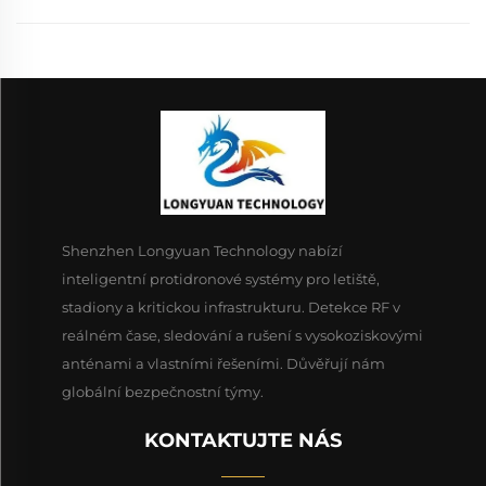
Shenzhen Longyuan Technology nabízí
inteligentní protidronové systémy pro letiště,
stadiony a kritickou infrastrukturu. Detekce RF v
reálném čase, sledování a rušení s vysokoziskovými
anténami a vlastními řešeními. Důvěřují nám
globální bezpečnostní týmy.
KONTAKTUJTE NÁS