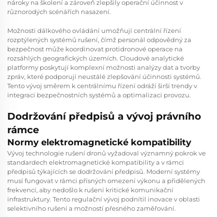
nároky na školení a zároveň zlepšily operační účinnost v
různorodých scénářích nasazení.
Možnosti dálkového ovládání umožňují centrální řízení
rozptýlených systémů rušení, čímž personál odpovědný za
bezpečnost může koordinovat protidronové operace na
rozsáhlých geografických územích. Cloudové analytické
platformy poskytují komplexní možnosti analýzy dat a tvorby
zpráv, které podporují neustálé zlepšování účinnosti systémů.
Tento vývoj směrem k centrálnímu řízení odráží širší trendy v
integraci bezpečnostních systémů a optimalizaci provozu.
Dodržování předpisů a vývoj právního
rámce
Normy elektromagnetické kompatibility
Vývoj technologie rušení dronů vyžadoval významný pokrok ve
standardech elektromagnetické kompatibility a v rámci
předpisů týkajících se dodržování předpisů. Moderní systémy
musí fungovat v rámci přísných omezení výkonu a přidělených
frekvencí, aby nedošlo k rušení kritické komunikační
infrastruktury. Tento regulační vývoj podnítil inovace v oblasti
selektivního rušení a možností přesného zaměřování.