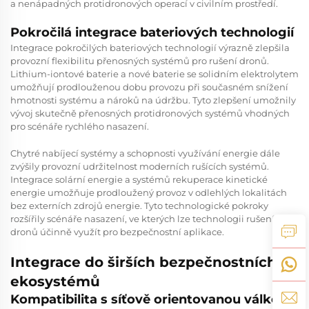
a nenápadných protidronových operací v civilním prostředí.
Pokročilá integrace bateriových technologií
Integrace pokročilých bateriových technologií výrazně zlepšila
provozní flexibilitu přenosných systémů pro rušení dronů.
Lithium-iontové baterie a nové baterie se solidním elektrolytem
umožňují prodlouženou dobu provozu při současném snížení
hmotnosti systému a nároků na údržbu. Tyto zlepšení umožnily
vývoj skutečně přenosných protidronových systémů vhodných
pro scénáře rychlého nasazení.
Chytré nabíjecí systémy a schopnosti využívání energie dále
zvýšily provozní udržitelnost moderních rušících systémů.
Integrace solární energie a systémů rekuperace kinetické
energie umožňuje prodloužený provoz v odlehlých lokalitách
bez externích zdrojů energie. Tyto technologické pokroky
rozšířily scénáře nasazení, ve kterých lze technologii rušení
dronů účinně využít pro bezpečnostní aplikace.
Integrace do širších bezpečnostních
ekosystémů
Kompatibilita s síťově orientovanou válkou