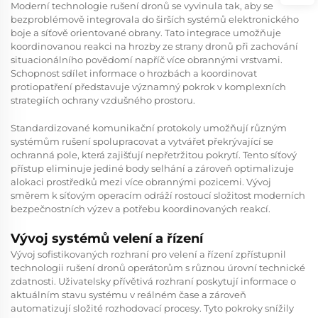
Moderní technologie rušení dronů se vyvinula tak, aby se
bezproblémově integrovala do širších systémů elektronického
boje a síťově orientované obrany. Tato integrace umožňuje
koordinovanou reakci na hrozby ze strany dronů při zachování
situacionálního povědomí napříč více obrannými vrstvami.
Schopnost sdílet informace o hrozbách a koordinovat
protiopatření představuje významný pokrok v komplexních
strategiích ochrany vzdušného prostoru.
Standardizované komunikační protokoly umožňují různým
systémům rušení spolupracovat a vytvářet překrývající se
ochranná pole, která zajišťují nepřetržitou pokrytí. Tento síťový
přístup eliminuje jediné body selhání a zároveň optimalizuje
alokaci prostředků mezi více obrannými pozicemi. Vývoj
směrem k síťovým operacím odráží rostoucí složitost moderních
bezpečnostních výzev a potřebu koordinovaných reakcí.
Vývoj systémů velení a řízení
Vývoj sofistikovaných rozhraní pro velení a řízení zpřístupnil
technologii rušení dronů operátorům s různou úrovní technické
zdatnosti. Uživatelsky přívětivá rozhraní poskytují informace o
aktuálním stavu systému v reálném čase a zároveň
automatizují složité rozhodovací procesy. Tyto pokroky snížily