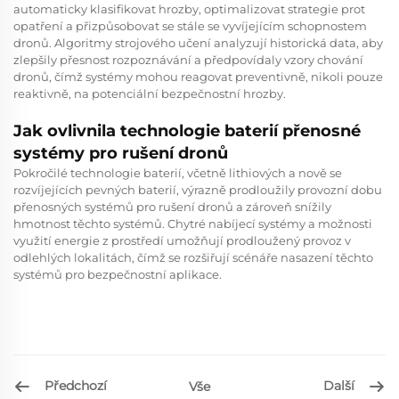
automaticky klasifikovat hrozby, optimalizovat strategie prot
opatření a přizpůsobovat se stále se vyvíjejícím schopnostem
dronů. Algoritmy strojového učení analyzují historická data, aby
zlepšily přesnost rozpoznávání a předpovídaly vzory chování
dronů, čímž systémy mohou reagovat preventivně, nikoli pouze
reaktivně, na potenciální bezpečnostní hrozby.
Jak ovlivnila technologie baterií přenosné
systémy pro rušení dronů
Pokročilé technologie baterií, včetně lithiových a nově se
rozvíjejících pevných baterií, výrazně prodloužily provozní dobu
přenosných systémů pro rušení dronů a zároveň snížily
hmotnost těchto systémů. Chytré nabíjecí systémy a možnosti
využití energie z prostředí umožňují prodloužený provoz v
odlehlých lokalitách, čímž se rozšiřují scénáře nasazení těchto
systémů pro bezpečnostní aplikace.
Předchozí
Další
Vše