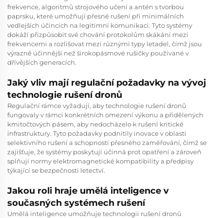
frekvence, algoritmů strojového učení a antén s tvorbou
paprsku, které umožňují přesné rušení při minimálních
vedlejších účincích na legitimní komunikaci. Tyto systémy
dokáží přizpůsobit své chování protokolům skákání mezi
frekvencemi a rozlišovat mezi různými typy letadel, čímž jsou
výrazně účinnější než širokopásmové rušičky používané v
dřívějších generacích.
Jaký vliv mají regulační požadavky na vývoj
technologie rušení dronů
Regulační rámce vyžadují, aby technologie rušení dronů
fungovaly v rámci konkrétních omezení výkonu a přidělených
kmitočtových pásem, aby nedocházelo k rušení kritické
infrastruktury. Tyto požadavky podnítily inovace v oblasti
selektivního rušení a schopností přesného zaměřování, čímž se
zajišťuje, že systémy poskytují účinná prot opatření a zároveň
splňují normy elektromagnetické kompatibility a předpisy
týkající se bezpečnosti letectví.
Jakou roli hraje umělá inteligence v
současných systémech rušení
Umělá inteligence umožňuje technologii rušení dronů