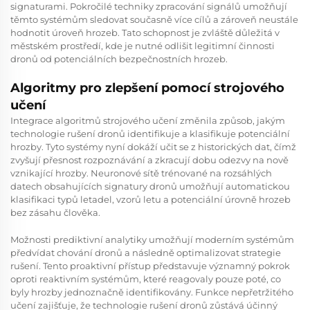
signaturami. Pokročilé techniky zpracování signálů umožňují
těmto systémům sledovat současně více cílů a zároveň neustále
hodnotit úroveň hrozeb. Tato schopnost je zvláště důležitá v
městském prostředí, kde je nutné odlišit legitimní činnosti
dronů od potenciálních bezpečnostních hrozeb.
Algoritmy pro zlepšení pomocí strojového
učení
Integrace algoritmů strojového učení změnila způsob, jakým
technologie rušení dronů identifikuje a klasifikuje potenciální
hrozby. Tyto systémy nyní dokáží učit se z historických dat, čímž
zvyšují přesnost rozpoznávání a zkracují dobu odezvy na nově
vznikající hrozby. Neuronové sítě trénované na rozsáhlých
datech obsahujících signatury dronů umožňují automatickou
klasifikaci typů letadel, vzorů letu a potenciální úrovně hrozeb
bez zásahu člověka.
Možnosti prediktivní analytiky umožňují moderním systémům
předvídat chování dronů a následně optimalizovat strategie
rušení. Tento proaktivní přístup představuje významný pokrok
oproti reaktivním systémům, které reagovaly pouze poté, co
byly hrozby jednoznačně identifikovány. Funkce nepřetržitého
učení zajišťuje, že
technologie rušení dronů
zůstává účinný