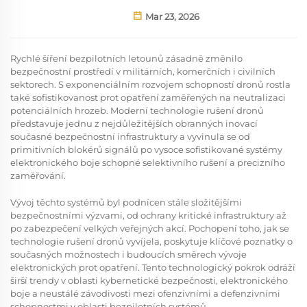
Mar 23, 2026
Rychlé šíření bezpilotních letounů zásadně změnilo
bezpečnostní prostředí v militárních, komerčních i civilních
sektorech. S exponenciálním rozvojem schopností dronů rostla
také sofistikovanost prot opatření zaměřených na neutralizaci
potenciálních hrozeb. Moderní technologie rušení dronů
představuje jednu z nejdůležitějších obranných inovací
současné bezpečnostní infrastruktury a vyvinula se od
primitivních blokérů signálů po vysoce sofistikované systémy
elektronického boje schopné selektivního rušení a precizního
zaměřování.
Vývoj těchto systémů byl podnícen stále složitějšími
bezpečnostními výzvami, od ochrany kritické infrastruktury až
po zabezpečení velkých veřejných akcí. Pochopení toho, jak se
technologie rušení dronů vyvíjela, poskytuje klíčové poznatky o
současných možnostech i budoucích směrech vývoje
elektronických prot opatření. Tento technologický pokrok odráží
širší trendy v oblasti kybernetické bezpečnosti, elektronického
boje a neustálé závodivosti mezi ofenzivními a defenzivními
schopnostmi v oblasti bezpilotních systémů.