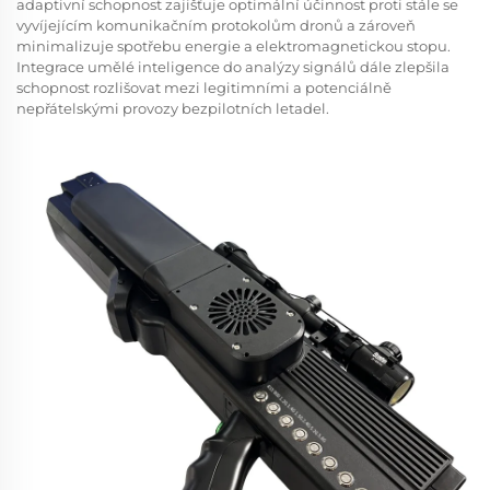
adaptivní schopnost zajišťuje optimální účinnost proti stále se
vyvíjejícím komunikačním protokolům dronů a zároveň
minimalizuje spotřebu energie a elektromagnetickou stopu.
Integrace umělé inteligence do analýzy signálů dále zlepšila
schopnost rozlišovat mezi legitimními a potenciálně
nepřátelskými provozy bezpilotních letadel.