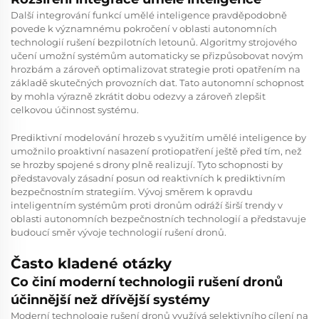
Další integrování funkcí umělé inteligence pravděpodobně
povede k významnému pokročení v oblasti autonomních
technologií rušení bezpilotních letounů. Algoritmy strojového
učení umožní systémům automaticky se přizpůsobovat novým
hrozbám a zároveň optimalizovat strategie proti opatřením na
základě skutečných provozních dat. Tato autonomní schopnost
by mohla výrazně zkrátit dobu odezvy a zároveň zlepšit
celkovou účinnost systému.
Prediktivní modelování hrozeb s využitím umělé inteligence by
umožnilo proaktivní nasazení protiopatření ještě před tím, než
se hrozby spojené s drony plně realizují. Tyto schopnosti by
představovaly zásadní posun od reaktivních k prediktivním
bezpečnostním strategiím. Vývoj směrem k opravdu
inteligentním systémům proti dronům odráží širší trendy v
oblasti autonomních bezpečnostních technologií a představuje
budoucí směr vývoje technologií rušení dronů.
Často kladené otázky
Co činí moderní technologii rušení dronů
účinnější než dřívější systémy
Moderní technologie rušení dronů využívá selektivního cílení na