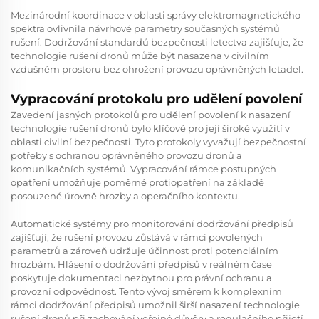
Mezinárodní koordinace v oblasti správy elektromagnetického
spektra ovlivnila návrhové parametry současných systémů
rušení. Dodržování standardů bezpečnosti letectva zajišťuje, že
technologie rušení dronů může být nasazena v civilním
vzdušném prostoru bez ohrožení provozu oprávněných letadel.
Vypracování protokolu pro udělení povolení
Zavedení jasných protokolů pro udělení povolení k nasazení
technologie rušení dronů bylo klíčové pro její široké využití v
oblasti civilní bezpečnosti. Tyto protokoly vyvažují bezpečnostní
potřeby s ochranou oprávněného provozu dronů a
komunikačních systémů. Vypracování rámce postupných
opatření umožňuje poměrné protiopatření na základě
posouzené úrovně hrozby a operačního kontextu.
Automatické systémy pro monitorování dodržování předpisů
zajišťují, že rušení provozu zůstává v rámci povolených
parametrů a zároveň udržuje účinnost proti potenciálním
hrozbám. Hlásení o dodržování předpisů v reálném čase
poskytuje dokumentaci nezbytnou pro právní ochranu a
provozní odpovědnost. Tento vývoj směrem k komplexním
rámci dodržování předpisů umožnil širší nasazení technologie
rušení dronů při zachování veřejné důvěry a regulačního přijetí.