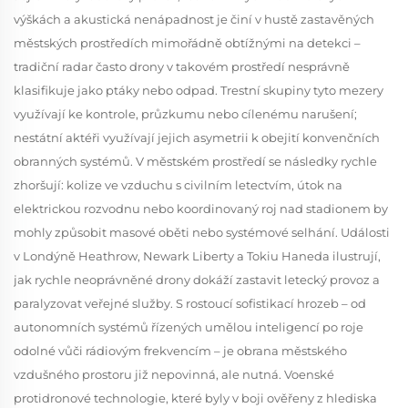
výškách a akustická nenápadnost je činí v hustě zastavěných
městských prostředích mimořádně obtížnými na detekci –
tradiční radar často drony v takovém prostředí nesprávně
klasifikuje jako ptáky nebo odpad. Trestní skupiny tyto mezery
využívají ke kontrole, průzkumu nebo cílenému narušení;
nestátní aktéři využívají jejich asymetrii k obejití konvenčních
obranných systémů. V městském prostředí se následky rychle
zhoršují: kolize ve vzduchu s civilním letectvím, útok na
elektrickou rozvodnu nebo koordinovaný roj nad stadionem by
mohly způsobit masové oběti nebo systémové selhání. Události
v Londýně Heathrow, Newark Liberty a Tokiu Haneda ilustrují,
jak rychle neoprávněné drony dokáží zastavit letecký provoz a
paralyzovat veřejné služby. S rostoucí sofistikací hrozeb – od
autonomních systémů řízených umělou inteligencí po roje
odolné vůči rádiovým frekvencím – je obrana městského
vzdušného prostoru již nepovinná, ale nutná. Voenské
protidronové technologie, které byly v boji ověřeny z hlediska