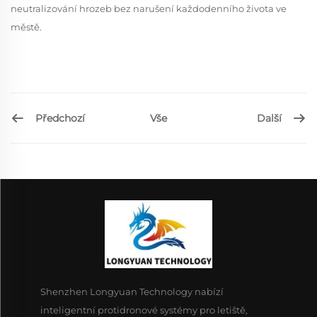
neutralizování hrozeb bez narušení každodenního života ve
městě.
Předchozí
Další
Vše
Shenzhen Longyuan Technology nabízí
inteligentní protidronové systémy pro letiště,