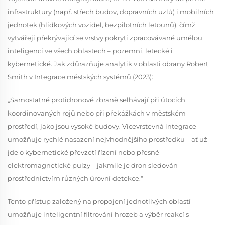
infrastruktury (např. střech budov, dopravních uzlů) i mobilních
jednotek (hlídkových vozidel, bezpilotních letounů), čímž
vytvářejí překrývající se vrstvy pokrytí zpracovávané umělou
inteligencí ve všech oblastech – pozemní, letecké i
kybernetické. Jak zdůrazňuje analytik v oblasti obrany Robert
Smith v
Integrace městských systémů
(2023):
„Samostatné protidronové zbraně selhávají při útocích
koordinovaných rojů nebo při překážkách v městském
prostředí, jako jsou vysoké budovy. Vícevrstevná integrace
umožňuje rychlé nasazení nejvhodnějšího prostředku – ať už
jde o kybernetické převzetí řízení nebo přesné
elektromagnetické pulzy – jakmile je dron sledován
prostřednictvím různých úrovní detekce.“
Tento přístup založený na propojení jednotlivých oblastí
umožňuje inteligentní filtrování hrozeb a výběr reakcí s