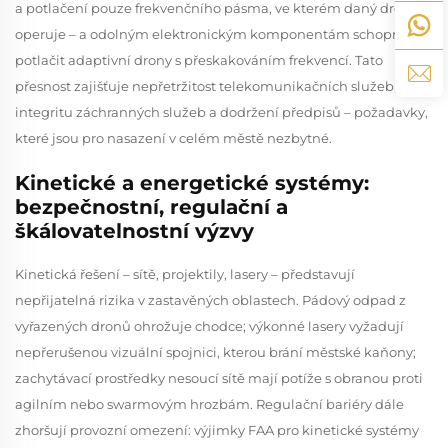
a potlačení pouze frekvenčního pásma, ve kterém daný drone
operuje – a odolným elektronickým komponentám schopným
potlačit adaptivní drony s přeskakováním frekvencí. Tato
přesnost zajišťuje nepřetržitost telekomunikačních služeb,
integritu záchranných služeb a dodržení předpisů – požadavky,
které jsou pro nasazení v celém městě nezbytné.
Kinetické a energetické systémy:
bezpečnostní, regulační a
škálovatelnostní výzvy
Kinetická řešení – sítě, projektily, lasery – představují
nepřijatelná rizika v zastavěných oblastech. Pádový odpad z
vyřazených dronů ohrožuje chodce; výkonné lasery vyžadují
nepřerušenou vizuální spojnici, kterou brání městské kaňony;
zachytávací prostředky nesoucí sítě mají potíže s obranou proti
agilním nebo swarmovým hrozbám. Regulační bariéry dále
zhoršují provozní omezení: výjimky FAA pro kinetické systémy