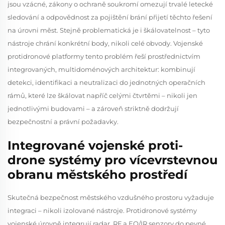
jsou vzácné, zákony o ochraně soukromí omezují trvalé letecké
sledování a odpovědnost za pojištění brání přijetí těchto řešení
na úrovni měst. Stejně problematická je i škálovatelnost – tyto
nástroje chrání konkrétní body, nikoli celé obvody. Vojenské
protidronové platformy tento problém řeší prostřednictvím
integrovaných, multidoménových architektur: kombinují
detekci, identifikaci a neutralizaci do jednotných operačních
rámů, které lze škálovat napříč celými čtvrtěmi – nikoli jen
jednotlivými budovami – a zároveň striktně dodržují
bezpečnostní a právní požadavky.
Integrované vojenské proti-
drone systémy pro vícevrstevnou
obranu městského prostředí
Skutečná bezpečnost městského vzdušného prostoru vyžaduje
integraci – nikoli izolované nástroje. Protidronové systémy
vojenské úrovně integrují radar, RF a EO/IR senzory do pevné