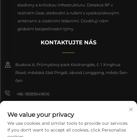
stadiony a kritickou infrastrukturu. Detekce RF v
reálném čase, sledování a rušení s vysokoziskovými
anténami a vlastními řešeními. Důvěřují nám
globální bezpečnostní týmy.
KONTAKTUJTE NÁS
Budova A, Průmyslový park Kaishangde, č. 1 Xinghua
Road, městská část Pingdi, obvod Longgang, město Šen-
čen
+86-18583649616
[email protected]
We value your privacy
8618165761396
We use cookies and similar tools to provide our services.
If you don't want to accept all cookies, click Personalize
cookies.