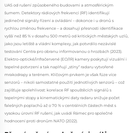
UAS od rušení způsobeného budovami a atmosférickým
šumem. Detektory rádiových frekvencí (RF) identifikují
jedinečné signály řízení a ovládání – dokonce i u dronů s
rychlou změnou frekvence – a dosahují přesnosti identifikace
vyšší než 85 % v dosahu 500 metrů od kritických městských uzlů,
jako jsou letiště a vládní komplexy, jak potvrdilo nezávislé
testování Centra pro obranu informovanou o hrozbách (2023).
Elektro-optické/infračervené (EO/IR) kamery poskytují vizuální i
tepelné potvrzení a tak naplňují „stíny“ radaru vytvořené
mrakodrapy a terénem. Klíčovým prvkem je však fúze více
senzorů – nikoli samostatné použití jednotlivých senzorů – což
zajišťuje spolehlivost: korelace RF spouštěcích signálů s
tepelnými stopy a kinematickými daty radaru snižuje počet
falešných poplachů až o 70 % v centrálních částech měst s
vysokou úrovní RF rušení, jak uvádí Rámec pro společné
hodnocení proti dronům NATO (2022).