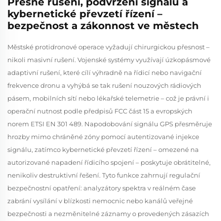
Přesné rušení, podvržení signálů a
kybernetické převzetí řízení –
bezpečnost a zákonnost ve městech
Městské protidronové operace vyžadují chirurgickou přesnost –
nikoli masivní rušení. Vojenské systémy využívají úzkopásmové
adaptivní rušení, které cílí výhradně na řídicí nebo navigační
frekvence dronu a vyhýbá se tak rušení nouzových rádiových
pásem, mobilních sítí nebo lékařské telemetrie – což je právní i
operační nutnost podle předpisů FCC část 15 a evropských
norem ETSI EN 301 489. Napodobování signálu GPS přesměruje
hrozby mimo chráněné zóny pomocí autentizované injekce
signálu, zatímco kybernetické převzetí řízení – omezené na
autorizované napadení řídicího spojení – poskytuje obrátitelné,
nenikoliv destruktivní řešení. Tyto funkce zahrnují regulační
bezpečnostní opatření: analyzátory spektra v reálném čase
zabrání vysílání v blízkosti nemocnic nebo kanálů veřejné
bezpečnosti a nezměnitelné záznamy o provedených zásazích