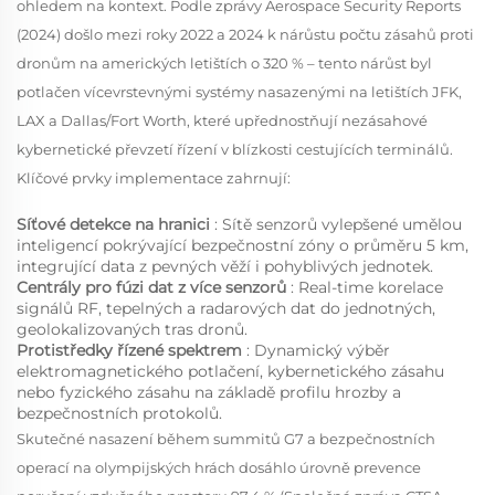
ohledem na kontext. Podle zprávy Aerospace Security Reports
(2024) došlo mezi roky 2022 a 2024 k nárůstu počtu zásahů proti
dronům na amerických letištích o 320 % – tento nárůst byl
potlačen vícevrstevnými systémy nasazenými na letištích JFK,
LAX a Dallas/Fort Worth, které upřednostňují nezásahové
kybernetické převzetí řízení v blízkosti cestujících terminálů.
Klíčové prvky implementace zahrnují:
Síťové detekce na hranici
: Sítě senzorů vylepšené umělou
inteligencí pokrývající bezpečnostní zóny o průměru 5 km,
integrující data z pevných věží i pohyblivých jednotek.
Centrály pro fúzi dat z více senzorů
: Real-time korelace
signálů RF, tepelných a radarových dat do jednotných,
geolokalizovaných tras dronů.
Protistředky řízené spektrem
: Dynamický výběr
elektromagnetického potlačení, kybernetického zásahu
nebo fyzického zásahu na základě profilu hrozby a
bezpečnostních protokolů.
Skutečné nasazení během summitů G7 a bezpečnostních
operací na olympijských hrách dosáhlo úrovně prevence