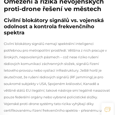
Omezení a rizika nevojenských
proti-drone řešení ve městech
Civilní blokátory signálů vs. vojenská
odolnost a kontrola frekvenčního
spektra
Civilní blokátory signálů nemají spektrální inteligenci
potřebnou pro metropolitní prostředí. Většina z nich pracuje v
širokých, nepovolených pásmech – což nese riziko rušení
rádiových komunikací záchranných složek, signálů řízení
letového provozu nebo vysílací infrastruktury. Ještě horší je
skutečnost, že rušení rádiových signálů (RF jamming) je pro
soukromé subjekty v USA, Spojeném království, Kanadě a
většině států EU ilegální; takové nástroje smí legálně nasazovat
pouze federální orgány nebo vybrané policistické složky.
Vojenské proti-drone systémy tato rizika vyhýbají díky
certifikovanému řízení frekvenčního spektra – přesnému určení