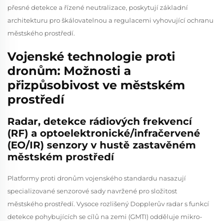
přesné detekce a řízené neutralizace, poskytují základní
architekturu pro škálovatelnou a regulacemi vyhovující ochranu
městského prostředí.
Vojenské technologie proti
dronům: Možnosti a
přizpůsobivost ve městském
prostředí
Radar, detekce rádiových frekvencí
(RF) a optoelektronické/infračervené
(EO/IR) senzory v hustě zastavěném
městském prostředí
Platformy proti dronům vojenského standardu nasazují
specializované senzorové sady navržené pro složitost
městského prostředí. Vysoce rozlišený Dopplerův radar s funkcí
detekce pohybujících se cílů na zemi (GMTI) odděluje mikro-