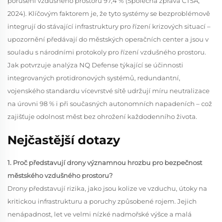
porušení vzdušného prostoru 97,4 % (Společná zpráva CTSA,
2024). Klíčovým faktorem je, že tyto systémy se bezproblémově
integrují do stávající infrastruktury pro řízení krizových situací –
upozornění předávají do městských operačních center a jsou v
souladu s národními protokoly pro řízení vzdušného prostoru.
Jak potvrzuje analýza NQ Defense týkající se účinnosti
integrovaných protidronových systémů, redundantní,
vojenského standardu vícevrstvé sítě udržují míru neutralizace
na úrovni 98 % i při současných autonomních napadeních – což
zajišťuje odolnost měst bez ohrožení každodenního života.
Nejčastější dotazy
1. Proč představují drony významnou hrozbu pro bezpečnost
městského vzdušného prostoru?
Drony představují rizika, jako jsou kolize ve vzduchu, útoky na
kritickou infrastrukturu a poruchy způsobené rojem. Jejich
nenápadnost, let ve velmi nízké nadmořské výšce a malá