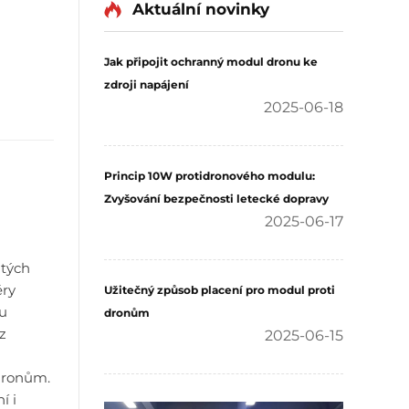
Aktuální novinky
Jak připojit ochranný modul dronu ke
zdroji napájení
2025-06-18
Princip 10W protidronového modulu:
Zvyšování bezpečnosti letecké dopravy
2025-06-17
itých
ěry
Užitečný způsob placení pro modul proti
mu
dronům
z
2025-06-15
 dronům.
í i