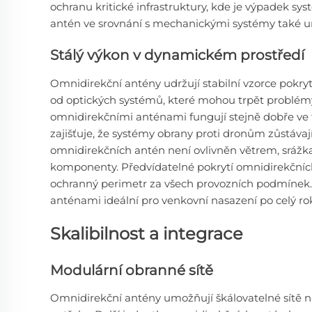
ochranu kritické infrastruktury, kde je výpadek s
antén ve srovnání s mechanickými systémy také u
Stálý výkon v dynamickém prostředí
Omnidirekční antény udržují stabilní vzorce pokry
od optických systémů, které mohou trpět problémy
omnidirekčními anténami fungují stejně dobře ve 
zajišťuje, že systémy obrany proti dronům zůstávaj
omnidirekčních antén není ovlivněn větrem, srážk
komponenty. Předvídatelné pokrytí omnidirekční
ochranný perimetr za všech provozních podmínek. 
anténami ideální pro venkovní nasazení po celý ro
Skalibilnost a integrace
Modulární obranné sítě
Omnidirekční antény umožňují škálovatelné sítě n