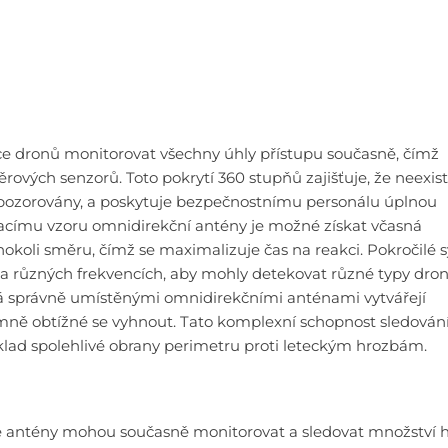
dronů monitorovat všechny úhly přístupu současně, čímž
ových senzorů. Toto pokrytí 360 stupňů zajišťuje, že neexis
pozorovány, a poskytuje bezpečnostnímu personálu úplnou
macímu vzoru omnidirekční antény je možné získat včasná
okoli směru, čímž se maximalizuje čas na reakci. Pokročilé 
na různých frekvencích, aby mohly detekovat různé typy dro
ořená správně umístěnými omnidirekčními anténami vytvářejí
rémně obtížné se vyhnout. Tato komplexní schopnost sledován
áklad spolehlivé obrany perimetru proti leteckým hrozbám.
é antény mohou současně monitorovat a sledovat množství 