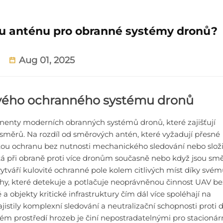
u anténu pro obranné systémy dronů?
Aug 01, 2025
vého ochranného systému dronů
nenty moderních obranných systémů dronů, které zajišťují
 směrů. Na rozdíl od směrových antén, které vyžadují přesné
itou ochranu bez nutnosti mechanického sledování nebo slož
cká při obraně proti více dronům současně nebo když jsou sm
tváří kulovité ochranné pole kolem citlivých míst díky své
y, které detekuje a potlačuje neoprávněnou činnost UAV be
a objekty kritické infrastruktury čím dál více spoléhají na
istily komplexní sledování a neutralizační schopnosti proti
m prostředí hrozeb je činí nepostradatelnými pro stacionárn