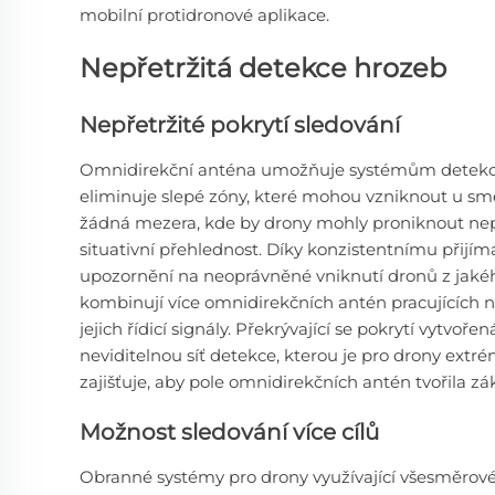
mobilní protidronové aplikace.
Nepřetržitá detekce hrozeb
Nepřetržité pokrytí sledování
Omnidirekční anténa umožňuje systémům detekce 
eliminuje slepé zóny, které mohou vzniknout u směr
žádná mezera, kde by drony mohly proniknout ne
situativní přehlednost. Díky konzistentnímu přijí
upozornění na neoprávněné vniknutí dronů z jakéh
kombinují více omnidirekčních antén pracujících 
jejich řídicí signály. Překrývající se pokrytí vytv
neviditelnou síť detekce, kterou je pro drony ext
zajišťuje, aby pole omnidirekčních antén tvořila z
Možnost sledování více cílů
Obranné systémy pro drony využívající všesměrov