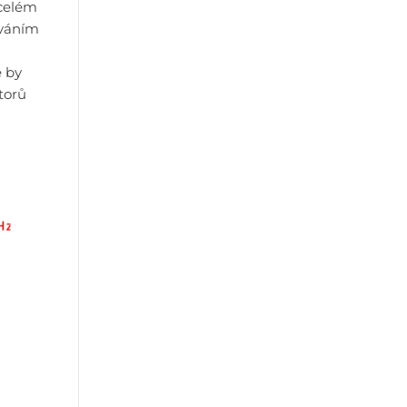
 celém
ováním
é by
torů