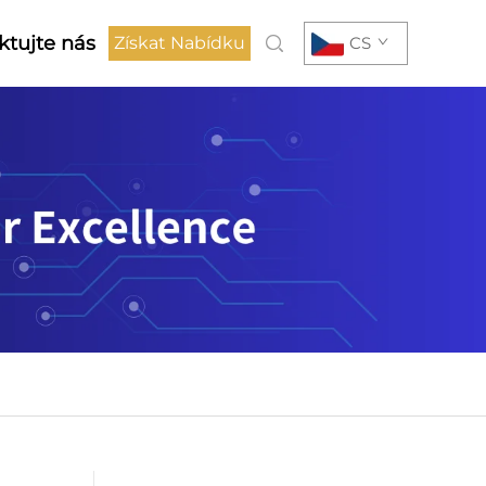
ktujte nás
Získat Nabídku
CS