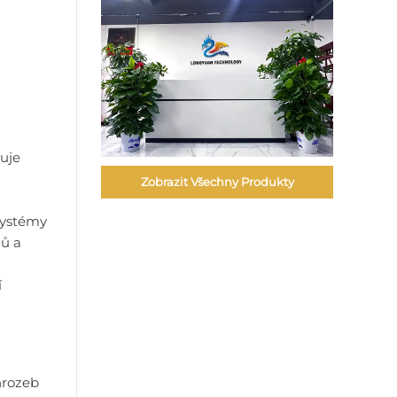
tuje
Zobrazit Všechny Produkty
systémy
nů a
í
hrozeb