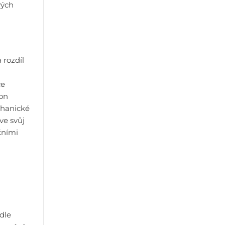
vých
 rozdíl
ce
kon
chanické
ve svůj
čními
dle