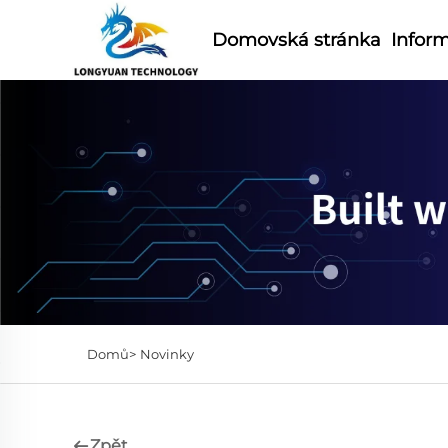
Domovská stránka
Infor
Domů>
Novinky
Zpět