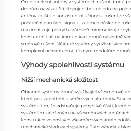
Omnidirekční antény v systémech rušení dronů po
dronům navázat řídicí spojení bez ohledu na poloh
antény zajišťuje konzistentní účinnost rušení ze v
počáteční narušení signálu, zatímco následné ruše
maximalizuje pokrytí a zároveň minimalizuje zbyt
konstantní tlak na komunikaci dronů následně ved
směrové rušení. Některé systémy využívají více o
komplexní ochranu proti různým modelům dronů.
Výhody spolehlivosti systému
Nižší mechanická složitost
Obranné systémy dronů využívající všesměrové an
které jsou zapotřebí u směrových alternativ. Staci
systému tím, že odstraňuje pohyblivé části, kter
systémům založeným na všesměrových anténách pr
konstrukce vojenských všesměrových antén odolá
mechanické sledovací systémy. Tato výhoda z hledi