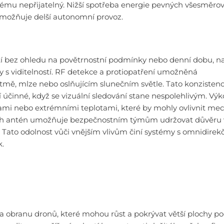
ystému nepřijatelný. Nižší spotřeba energie pevných všesměro
možňuje delší autonomní provoz.
tí bez ohledu na povětrnostní podmínky nebo denní dobu, na
 s viditelností. RF detekce a protiopatření umožněná
tmě, mlze nebo oslňujícím slunečním světle. Tato konzisten
í účinné, když se vizuální sledování stane nespolehlivým. Vý
ami nebo extrémními teplotami, které by mohly ovlivnit me
ch antén umožňuje bezpečnostním týmům udržovat důvěru 
Tato odolnost vůči vnějším vlivům činí systémy s omnidirek
k.
a obranu dronů, které mohou růst a pokrývat větší plochy po