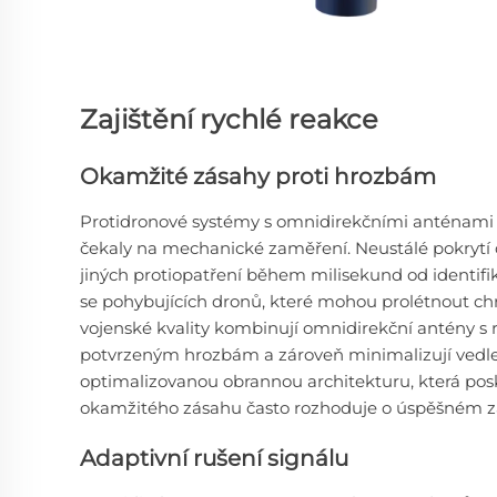
Zajištění rychlé reakce
Okamžité zásahy proti hrozbám
Protidronové systémy s omnidirekčními anténami 
čekaly na mechanické zaměření. Neustálé pokrytí
jiných protiopatření během milisekund od identifik
se pohybujících dronů, které mohou prolétnout 
vojenské kvality kombinují omnidirekční antény s r
potvrzeným hrozbám a zároveň minimalizují vedlej
optimalizovanou obrannou architekturu, která posk
okamžitého zásahu často rozhoduje o úspěšném z
Adaptivní rušení signálu