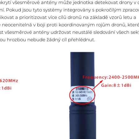
 pokrytí všesměrové antény může jednotka detekovat drony v
. Pokud jsou tyto systémy integrovány s pokročilým zprac
ovat a prioritizovat více cílů dronů na základě vzorů letu a
i je neocenitelná v boji proti koordinovaným rojům dronů, kter
t všesměrové antény udržovat neustálé sledování všech sek
okou hrozbou nebude žádný cíl přehlédnut.