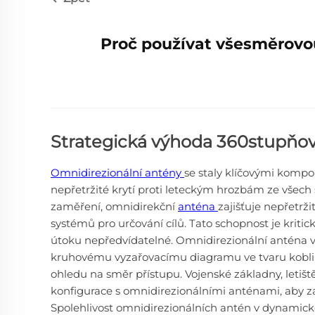
Proč používat všesměrovo
Strategická výhoda 360stupňo
Omnidirezionální antény
se staly klíčovými kompo
nepřetržité krytí proti leteckým hrozbám ze všech
zaměření, omnidirekční
anténa
zajišťuje nepřetrž
systémů pro určování cílů. Tato schopnost je kriti
útoku nepředvídatelné. Omnidirezionální anténa vy
kruhovému vyzařovacímu diagramu ve tvaru koblih
ohledu na směr přístupu. Vojenské základny, letiště 
konfigurace s omnidirezionálními anténami, aby zaj
Spolehlivost omnidirezionálních antén v dynamické