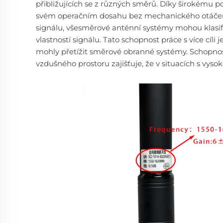
přibližujících se z různých směrů. Díky širokému
svém operačním dosahu bez mechanického otáčení
signálu, všesměrové anténní systémy mohou klasifik
vlastností signálu. Tato schopnost práce s více cíl
mohly přetížit směrové obranné systémy. Schopnos
vzdušného prostoru zajišťuje, že v situacích s vys