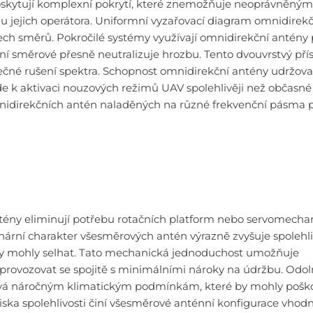
skytují komplexní pokrytí, které znemožňuje neoprávněným
u jejich operátora. Uniformní vyzařovací diagram omnidirekč
šech směrů. Pokročilé systémy využívají omnidirekční antény 
ní směrové přesně neutralizuje hrozbu. Tento dvouvrstvý pří
ečné rušení spektra. Schopnost omnidirekční antény udržova
e k aktivaci nouzových režimů UAV spolehlivěji než občasné
mnidirekčních antén naladěných na různé frekvenční pásma 
tény eliminují potřebu rotačních platform nebo servomecha
onární charakter všesměrových antén výrazně zvyšuje spolehl
é by mohly selhat. Tato mechanická jednoduchost umožňuje
ovozovat se spojitě s minimálními nároky na údržbu. Odol
vá náročným klimatickým podmínkám, které by mohly pošk
ska spolehlivosti činí všesměrové anténní konfigurace vhodn