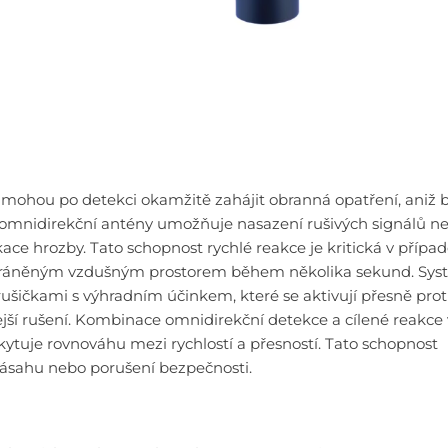
mohou po detekci okamžitě zahájit obranná opatření, aniž 
 omnidirekční antény umožňuje nasazení rušivých signálů n
ace hrozby. Tato schopnost rychlé reakce je kritická v případ
chráněným vzdušným prostorem během několika sekund. Sy
ušičkami s výhradním účinkem, které se aktivují přesně prot
ší rušení. Kombinace omnidirekční detekce a cílené reakce 
ytuje rovnováhu mezi rychlostí a přesností. Tato schopnost
ásahu nebo porušení bezpečnosti.