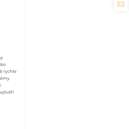
by
ebo
ě rychle
stémy
i
vytváří