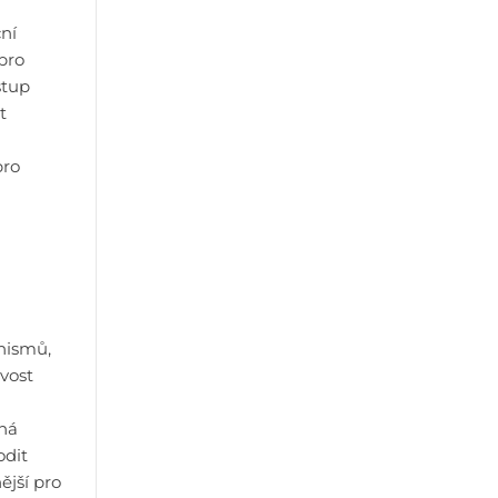
ní
pro
stup
t
pro
nismů,
ivost
ná
odit
ější pro