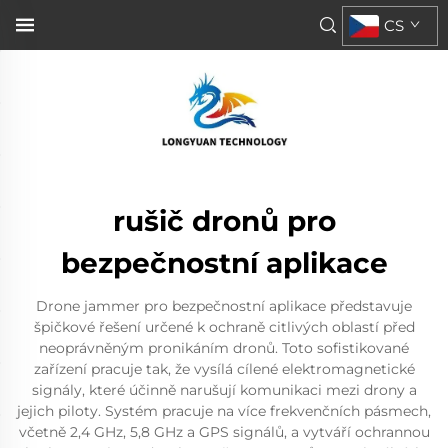
CS
rušič dronů pro
bezpečnostní aplikace
Drone jammer pro bezpečnostní aplikace představuje
špičkové řešení určené k ochraně citlivých oblastí před
neoprávněným pronikáním dronů. Toto sofistikované
zařízení pracuje tak, že vysílá cílené elektromagnetické
signály, které účinně narušují komunikaci mezi drony a
jejich piloty. Systém pracuje na více frekvenčních pásmech,
včetně 2,4 GHz, 5,8 GHz a GPS signálů, a vytváří ochrannou