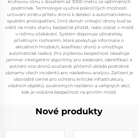
kruhovou zónu s dosahem až 3000 metrů za optimálních
podmínek. Technologie využívá pokročilých možností
určování směru příletu dronů k detekci a automatickému
spuštění protiopatření, čímž donutí vnikající drony buď se
vrátit na místo startu, bezpečně přistát, nebo zůstat v místě
v režimu očekávání. Systém disponuje uživatelsky
přívětivým rozhraním, které poskytuje informace o
aktuálních hrozbách, klasifikaci dronů a umožňuje
automatické reakce. Pro zvýšenou bezpečnost obsahuje
jammer inteligentní algoritmy pro sledování, identifikaci a
potírání více dronů současně, přičemž ukládá podrobné
záznamy všech incidentů pro následnou analýzu. Zařízení je
obzvláště cenné pro ochranu kritické infrastruktury,
vládních objektů, soukromých rezidencí a veřejných akcí,
kde je vzdušná bezpečnost na prvním místě.
Nové produkty