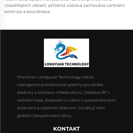
rozsáhlejších oblastí, přičemž zůstává zachována centrální
kontrola a koordinace.
Shenzhen Longyuan Technology nabízí
inteligentní protidronové systémy pro letiště,
stadiony a kritickou infrastrukturu. Detekce RF v
reálném čase, sledování a rušení s vysokoziskovými
anténami a vlastními řešeními. Důvěřují nám
globální bezpečnostní týmy.
KONTAKT