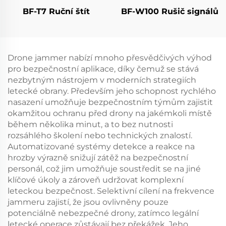
BF-T7 Ruční štít
BF-W100 Rušič signálů
Drone jammer nabízí mnoho přesvědčivých výhod
pro bezpečnostní aplikace, díky čemuž se stává
nezbytným nástrojem v moderních strategiích
letecké obrany. Především jeho schopnost rychlého
nasazení umožňuje bezpečnostním týmům zajistit
okamžitou ochranu před drony na jakémkoli místě
během několika minut, a to bez nutnosti
rozsáhlého školení nebo technických znalostí.
Automatizované systémy detekce a reakce na
hrozby výrazně snižují zátěž na bezpečnostní
personál, což jim umožňuje soustředit se na jiné
klíčové úkoly a zároveň udržovat komplexní
leteckou bezpečnost. Selektivní cílení na frekvence
jammeru zajistí, že jsou ovlivněny pouze
potenciálně nebezpečné drony, zatímco legální
letecké operace zůstávají bez překážek. Jeho