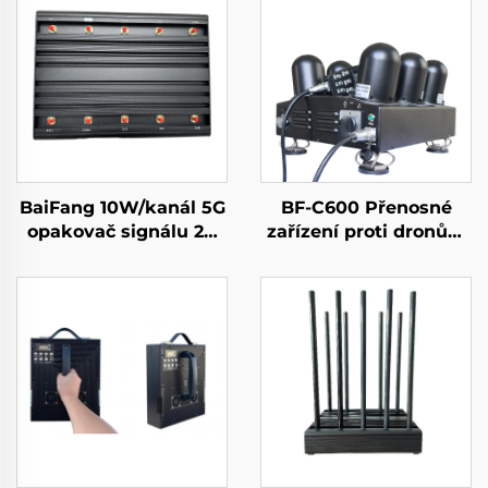
BaiFang 10W/kanál 5G
BF-C600 Přenosné
opakovač signálu 2G
zařízení proti dronům
3G 4G zesilovač
s funkcí anti-FPV