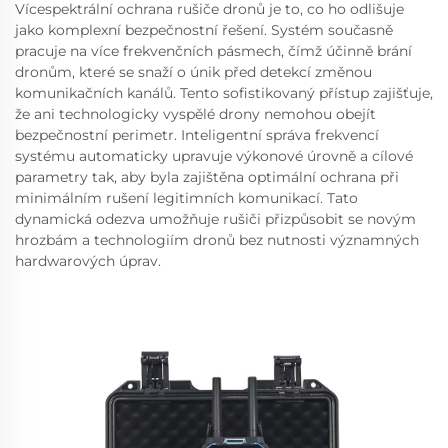
Vícespektrální ochrana rušiče dronů je to, co ho odlišuje
jako komplexní bezpečnostní řešení. Systém současně
pracuje na více frekvenčních pásmech, čímž účinně brání
dronům, které se snaží o únik před detekcí změnou
komunikačních kanálů. Tento sofistikovaný přístup zajišťuje,
že ani technologicky vyspělé drony nemohou obejít
bezpečnostní perimetr. Inteligentní správa frekvencí
systému automaticky upravuje výkonové úrovně a cílové
parametry tak, aby byla zajištěna optimální ochrana při
minimálním rušení legitimních komunikací. Tato
dynamická odezva umožňuje rušiči přizpůsobit se novým
hrozbám a technologiím dronů bez nutnosti významných
hardwarových úprav.