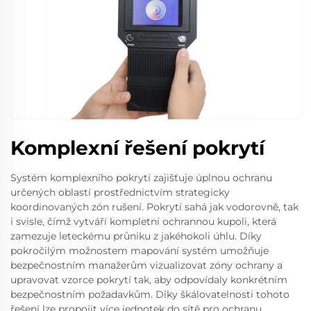
Komplexní řešení pokrytí
Systém komplexního pokrytí zajišťuje úplnou ochranu
určených oblastí prostřednictvím strategicky
koordinovaných zón rušení. Pokrytí sahá jak vodorovně, tak
i svisle, čímž vytváří kompletní ochrannou kupoli, která
zamezuje leteckému průniku z jakéhokoli úhlu. Díky
pokročilým možnostem mapování systém umožňuje
bezpečnostním manažerům vizualizovat zóny ochrany a
upravovat vzorce pokrytí tak, aby odpovídaly konkrétním
bezpečnostním požadavkům. Díky škálovatelnosti tohoto
řešení lze propojit více jednotek do sítě pro ochranu