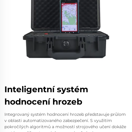
Inteligentní systém
hodnocení hrozeb
Integrovaný systém hodnocení hrozeb představuje průlom
v oblasti automatizovaného zabezpečení. S využitím
pokročilých algoritmů a možností strojového učení dokáže