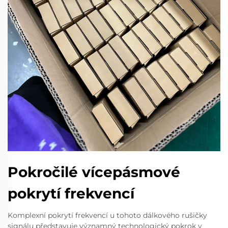
Pokročilé vícepásmové
pokrytí frekvencí
Komplexní pokrytí frekvencí u tohoto dálkového rušičky
signálu představuje významný technologický pokrok v