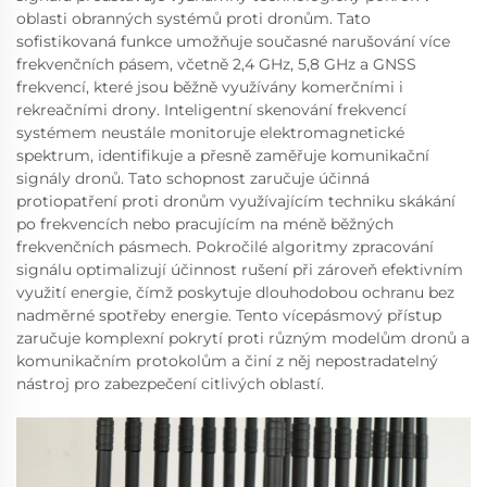
oblasti obranných systémů proti dronům. Tato
sofistikovaná funkce umožňuje současné narušování více
frekvenčních pásem, včetně 2,4 GHz, 5,8 GHz a GNSS
frekvencí, které jsou běžně využívány komerčními i
rekreačními drony. Inteligentní skenování frekvencí
systémem neustále monitoruje elektromagnetické
spektrum, identifikuje a přesně zaměřuje komunikační
signály dronů. Tato schopnost zaručuje účinná
protiopatření proti dronům využívajícím techniku skákání
po frekvencích nebo pracujícím na méně běžných
frekvenčních pásmech. Pokročilé algoritmy zpracování
signálu optimalizují účinnost rušení při zároveň efektivním
využití energie, čímž poskytuje dlouhodobou ochranu bez
nadměrné spotřeby energie. Tento vícepásmový přístup
zaručuje komplexní pokrytí proti různým modelům dronů a
komunikačním protokolům a činí z něj nepostradatelný
nástroj pro zabezpečení citlivých oblastí.