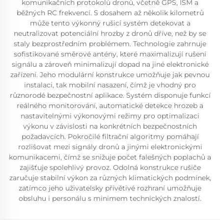
komunikačních protokolů dronů, včetně GPS, ISM a
běžných RC frekvencí. S dosahem až několik kilometrů
může tento výkonný rušicí systém detekovat a
neutralizovat potenciální hrozby z dronů dříve, než by se
staly bezprostředním problémem. Technologie zahrnuje
sofistikované směrové antény, které maximalizují rušení
signálu a zároveň minimalizují dopad na jiné elektronické
zařízení. Jeho modulární konstrukce umožňuje jak pevnou
instalaci, tak mobilní nasazení, čímž je vhodný pro
různorodé bezpečnostní aplikace. Systém disponuje funkcí
reálného monitorování, automatické detekce hrozeb a
nastavitelnými výkonovými režimy pro optimalizaci
výkonu v závislosti na konkrétních bezpečnostních
požadavcích. Pokročilé filtrační algoritmy pomáhají
rozlišovat mezi signály dronů a jinými elektronickými
komunikacemi, čímž se snižuje počet falešných poplachů a
zajišťuje spolehlivý provoz. Odolná konstrukce rušiče
zaručuje stabilní výkon za různých klimatických podmínek,
zatímco jeho uživatelsky přívětivé rozhraní umožňuje
obsluhu i personálu s minimem technických znalostí.