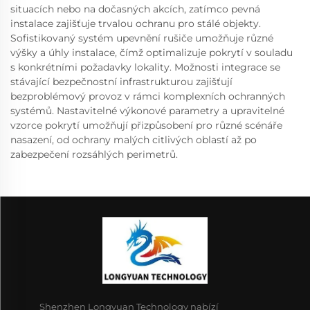
situacích nebo na dočasných akcích, zatímco pevná
instalace zajišťuje trvalou ochranu pro stálé objekty.
Sofistikovaný systém upevnění rušiče umožňuje různé
výšky a úhly instalace, čímž optimalizuje pokrytí v souladu
s konkrétními požadavky lokality. Možnosti integrace se
stávající bezpečnostní infrastrukturou zajišťují
bezproblémový provoz v rámci komplexních ochranných
systémů. Nastavitelné výkonové parametry a upravitelné
vzorce pokrytí umožňují přizpůsobení pro různé scénáře
nasazení, od ochrany malých citlivých oblastí až po
zabezpečení rozsáhlých perimetrů.
Shenzhen Longyuan Technology nabízí