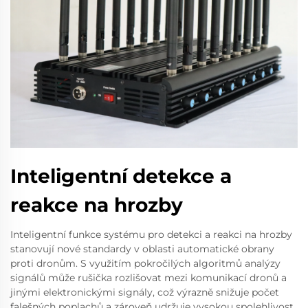
Inteligentní detekce a
reakce na hrozby
Inteligentní funkce systému pro detekci a reakci na hrozby
stanovují nové standardy v oblasti automatické obrany
proti dronům. S využitím pokročilých algoritmů analýzy
signálů může rušička rozlišovat mezi komunikací dronů a
jinými elektronickými signály, což výrazně snižuje počet
falešných poplachů a zároveň udržuje vysokou spolehlivost