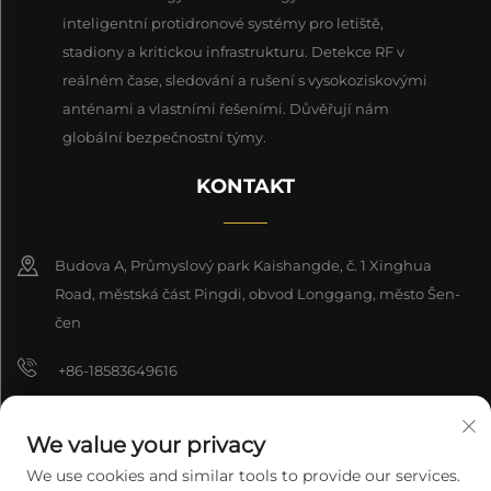
inteligentní protidronové systémy pro letiště,
stadiony a kritickou infrastrukturu. Detekce RF v
reálném čase, sledování a rušení s vysokoziskovými
anténami a vlastními řešeními. Důvěřují nám
globální bezpečnostní týmy.
KONTAKT
Budova A, Průmyslový park Kaishangde, č. 1 Xinghua
Road, městská část Pingdi, obvod Longgang, město Šen-
čen
+86-18583649616
[email protected]
We value your privacy
8618165761396
We use cookies and similar tools to provide our services.