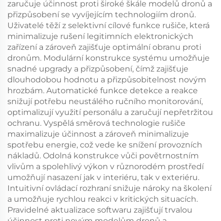
zaručuje účinnost proti široké škále modelů dronů a
přizpůsobení se vyvíjejícím technologiím dronů.
Uživatelé těží z selektivní cílové funkce rušiče, která
minimalizuje rušení legitimních elektronických
zařízení a zároveň zajišťuje optimální obranu proti
dronům. Modulární konstrukce systému umožňuje
snadné upgrady a přizpůsobení, čímž zajišťuje
dlouhodobou hodnotu a přizpůsobitelnost novým
hrozbám. Automatické funkce detekce a reakce
snižují potřebu neustálého ručního monitorování,
optimalizují využití personálu a zaručují nepřetržitou
ochranu. Vyspělá směrová technologie rušiče
maximalizuje účinnost a zároveň minimalizuje
spotřebu energie, což vede ke snížení provozních
nákladů. Odolná konstrukce vůči povětrnostním
vlivům a spolehlivý výkon v různorodém prostředí
umožňují nasazení jak v interiéru, tak v exteriéru.
Intuitivní ovládací rozhraní snižuje nároky na školení
a umožňuje rychlou reakci v kritických situacích.
Pravidelné aktualizace softwaru zajišťují trvalou
účinnost proti novým modelům dronů a