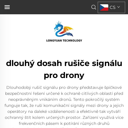
CS
dlouhý dosah rušiče signálu
pro drony
Dlouhodobý rušič signálu pro drony představuje špičkové
bezpečnostní řešení určené k ochraně citlivých oblastí před
neoprávněným vnikáním dronů. Tento pokročilý systém
funguje tak, že ruší komunikační signály mezi drony a jejich
operátory na daleké vzdálenenosti a efektivně tak vytváří
ochranný štít kolem určených prostor. Zařízení využívá více
frekvenčních pásem k potírání různých druhů