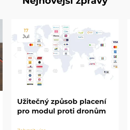
Nejnovější zprávy
17
Jul
Užitečný způsob placení
pro modul proti dronům