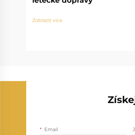
letecké dopravy
Zobrazit více
Získe
Email