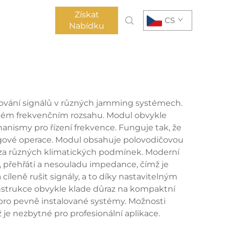
Získat
CS
Nabídku
okování signálů v různých jamming systémech.
čitém frekvenčním rozsahu. Modul obvykle
ismy pro řízení frekvence. Funguje tak, že
ngové operace. Modul obsahuje polovodičovou
on za různých klimatických podmínek. Moderní
 přehřátí a nesouladu impedance, čímž je
cíleně rušit signály, a to díky nastavitelným
strukce obvykle klade důraz na kompaktní
pro pevně instalované systémy. Možnosti
je nezbytné pro profesionální aplikace.