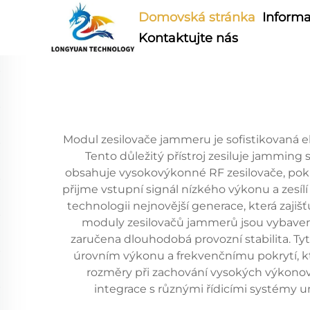
Domovská stránka
Informa
Kontaktujte nás
Modul zesilovače jammeru je sofistikovaná e
Tento důležitý přístroj zesiluje jammin
obsahuje vysokovýkonné RF zesilovače, pok
přijme vstupní signál nízkého výkonu a zes
technologii nejnovější generace, která zaji
moduly zesilovačů jammerů jsou vybaveny
zaručena dlouhodobá provozní stabilita. Tyto
úrovním výkonu a frekvenčnímu pokrytí, 
rozměry při zachování vysokých výkonov
integrace s různými řídicími systémy u