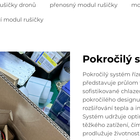
ušičky dronů
přenosný modul rušičky
mo
ní modul rušičky
Pokročilý s
Pokročilý systém říz
představuje průlom v
sofistikované chlaze
pokročilého designu
rozšiřování tepla a 
Systém udržuje opti
těžkého zatížení, čí
prodlužuje životnos