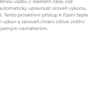
pětnou vazbu v reálném čase, což
utomaticky upravovat úroveň výkonu,
. Tento proaktivní přístup k řízení tepla
í výkon a zároveň chrání citlivé vnitřní
epelným namáhením.