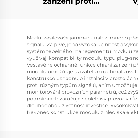
zařízení proti
v
dronům s funkcí
d
anti-FPV
Modul zesilovače jammeru nabízí mnoho přesv
signálů. Za prvé, jeho vysoká účinnost a výko
systém tepelného managementu modulu zabra
využívají kompatibility modulu typu plug-and-
Vestavěné ochranné funkce chrání zařízení př
modulu umožňuje uživatelům optimalizovat vý
konstrukce usnadňuje instalaci v prostorách 
proti různým typům signálů, a tím umožňuje v
monitorování provozních parametrů, což zvyšu
podmínkách zaručuje spolehlivý provoz v růz
dlouhodobou životnost investice. Vysokokvali
Nakonec konstrukce modulu z hlediska elektr