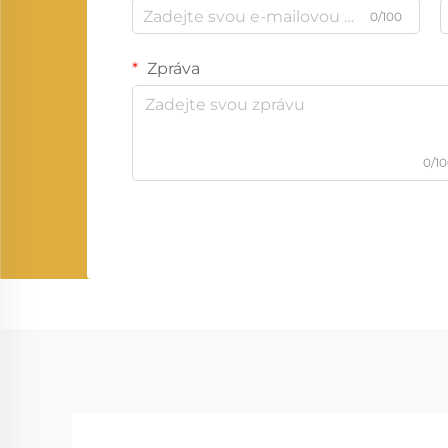
0/100
Zpráva
0/1