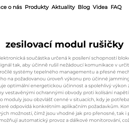
ce o nás
Produkty
Aktuality
Blog
Videa
FAQ
zesilovací modul rušičky
lektronická součástka určená k posílení schopností bl
g signál tak, aby účinně rušil nežádoucí komunikace v ur
ročilé systémy tepelného managementu a přesné mechan
ílí ho na požadovanou úroveň výkonu pro účinné jammi
šťuje optimální energetickou účinnost a spolehlivý výk
 vestavěnými ochrannými obvody proti kolísání napětí,
 moduly jsou obzvlášť cenné v situacích, kdy je potřeba 
které odpovídá konkrétním aplikačním požadavkům. Kon
ých možností, čímž jsou vhodné jak pro přenosné, tak i 
možňují automatický provoz a dálkové monitorování, což 