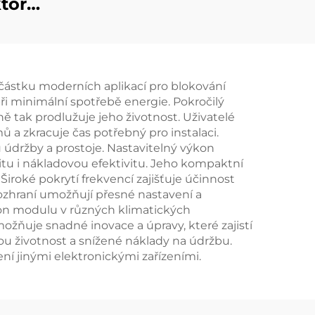
tor
částku moderních aplikací pro blokování
při minimální spotřebě energie. Pokročilý
ak prodlužuje jeho životnost. Uživatelé
ů a zkracuje čas potřebný pro instalaci.
 údržby a prostoje. Nastavitelný výkon
tu i nákladovou efektivitu. Jeho kompaktní
iroké pokrytí frekvencí zajišťuje účinnost
rozhraní umožňují přesné nastavení a
ýkon modulu v různých klimatických
žňuje snadné inovace a úpravy, které zajistí
ou životnost a snížené náklady na údržbu.
í jinými elektronickými zařízeními.