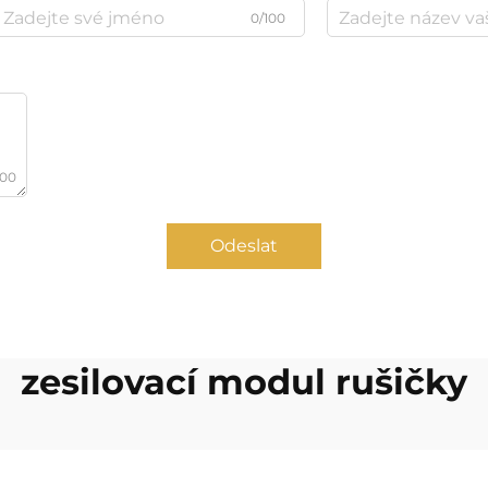
0/100
000
Odeslat
zesilovací modul rušičky