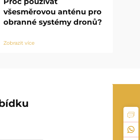
Proč používat
Ja
všesměrovou anténu pro
vl
obranné systémy dronů?
ru
Zobrazit více
Zobr
abídku