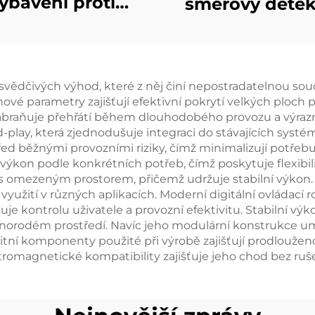
ybavení proti
směrový detek
ronům v tažné
dronů
skříňce
ědčivých výhod, které z něj činí nepostradatelnou sou
nové parametry zajišťují efektivní pokrytí velkých ploch 
ňuje přehřátí během dlouhodobého provozu a výrazně t
play, která zjednodušuje integraci do stávajících systém
ed běžnými provozními riziky, čímž minimalizují potřebu
kon podle konkrétních potřeb, čímž poskytuje flexibili
s omezeným prostorem, přičemž udržuje stabilní výkon. Š
yužití v různých aplikacích. Moderní digitální ovládací 
je kontrolu uživatele a provozní efektivitu. Stabilní v
norodém prostředí. Navíc jeho modulární konstrukce umo
tní komponenty použité při výrobě zajišťují prodloužen
omagnetické kompatibility zajišťuje jeho chod bez rušen