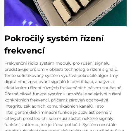
Pokročilý systém řízení
frekvencí
Frekvenční řídicí systém modulu pro rušení signálu
představuje průlom v oblasti technologie řízení signálů.
Tento sofistikovaný systém využívá pokročilé algoritmy
digitálního zpracování signálů k identifikaci, analýze a
efektivnímu řízení různých frekvenčních pásem současně.
Přesná cílová funkce systému umožňuje selektivní rušení
konkrétních frekvencí, přičemž zároveň dochovává
integritu základních komunikačních kanálů. Tato
inteligentní diskriminační funkce je obzvlášť cenná v
citlivých prostředích, kde musí zůstat některé signály
funkční, zatímco jiné je třeba potlačit. Systém neustále
monitoruje elektromagnetické spektrum a v reálném čase