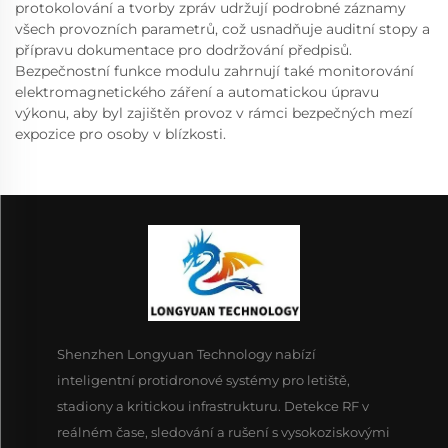
protokolování a tvorby zpráv udržují podrobné záznamy
všech provozních parametrů, což usnadňuje auditní stopy a
přípravu dokumentace pro dodržování předpisů.
Bezpečnostní funkce modulu zahrnují také monitorování
elektromagnetického záření a automatickou úpravu
výkonu, aby byl zajištěn provoz v rámci bezpečných mezí
expozice pro osoby v blízkosti.
Shenzhen Longyuan Technology nabízí
inteligentní protidronové systémy pro letiště,
stadiony a kritickou infrastrukturu. Detekce RF v
reálném čase, sledování a rušení s vysokoziskovými