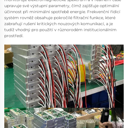
upravuje své výstupní parametry, čímž zajišťuje optimální
účinnost při minimální spotřebě energie. Frekvenční řídicí
systém rovněž obsahuje pokročilé filtrační funkce, které
zabraňují rušení kritických nouzových komunikací, a je
tudíž vhodný pro použití v různorodém institucionálním
prostředí.