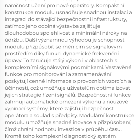
náročnost učení pro nové operátory. Kompaktní
konstrukce modulu usnadňuje snadnou instalaci a
integraci do stávající bezpečnostní infrastruktury,
zatímco jeho odolná výstavba zajišťuje
dlouhodobou spolehlivost a minimální nároky na
údržbu. Další významnou výhodou je schopnost
modulu přizpůsobit se měnícím se signálovým
prostředím díky funkci dynamické frekvenční
úpravy. To zaručuje stálý výkon i v oblastech s
komplexními signálovými podmínkami. Vestavěné
funkce pro monitorování a zaznamenávání
poskytují cenné informace o provozních vzorcích a
účinnosti, což umožňuje uživatelům optimalizovat
jejich strategie řízení signálů. Bezpečnostní funkce
zahrnují automatické omezení výkonu a nouzové
vypínací systémy, které zajišťují bezpečnost
operátora a soulad s předpisy. Modulární konstrukce
modulu umožňuje snadné inovace a přizpůsobení,
čímž chrání hodnotu investice v průběhu času.
Kromě toho komplexní diagnostický systém