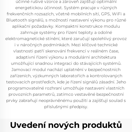
účinné rušivé vzorce a zároveň zajišťují optimální
energetickou účinnost. Systém pracuje v různých
frekvenčních rozsazích, včetně mobilních sítí, GPS, WiFi a
Bluetooth signálů, s možností nastavení výkonu pro různé
aplikační požadavky. Kompaktní konstrukce modulu
zahrnuje systémy pro řízení teploty a odolné
elektromagnetické stínění, které zaručují spolehlivý provoz
i v náročných podmínkách. Mezi klíčové technické
vlastnosti patří skenování frekvencí v reálném čase,
adaptivní řízení výkonu a modulární architektura
umožňující snadnou integraci do stávajících systémů.
Jamovací modul nachází uplatnění v bezpečnostních
zařízeních, výzkumných laboratořích a kontrolovaných
testovacích prostředích, kde je řízení signálů zásadní. Jeho
programovatelné rozhraní umožňuje nastavení vlastních
provozních parametrů, zatímco vestavěné bezpečnostní
prvky zabraňují neoprávněnému použití a zajišťují soulad s
příslušnými předpisy.
Uvedení nových produktů