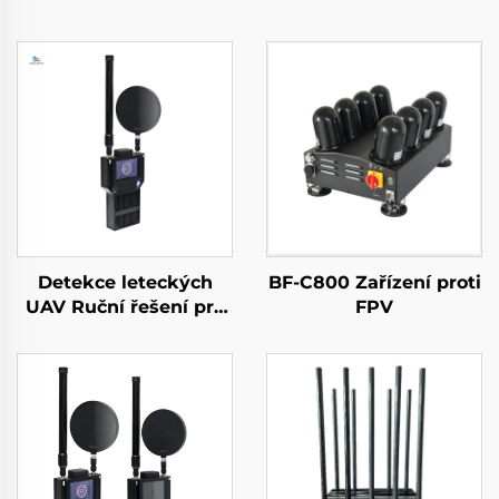
Detekce leteckých
BF-C800 Zařízení proti
UAV Ruční řešení pro
FPV
ochranu perimetru
proti dronům
Přenosný detektor
signálu s dlouhým
dosahem pro FPV