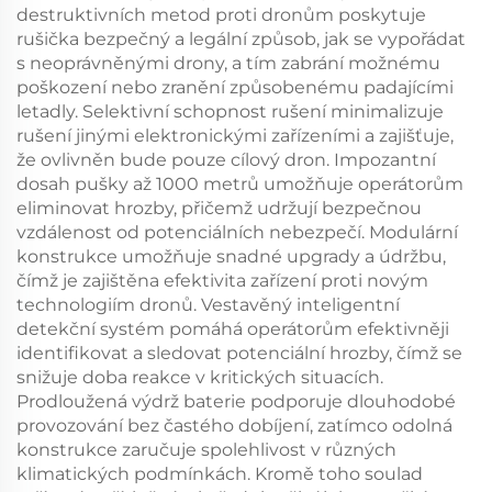
destruktivních metod proti dronům poskytuje
rušička bezpečný a legální způsob, jak se vypořádat
s neoprávněnými drony, a tím zabrání možnému
poškození nebo zranění způsobenému padajícími
letadly. Selektivní schopnost rušení minimalizuje
rušení jinými elektronickými zařízeními a zajišťuje,
že ovlivněn bude pouze cílový dron. Impozantní
dosah pušky až 1000 metrů umožňuje operátorům
eliminovat hrozby, přičemž udržují bezpečnou
vzdálenost od potenciálních nebezpečí. Modulární
konstrukce umožňuje snadné upgrady a údržbu,
čímž je zajištěna efektivita zařízení proti novým
technologiím dronů. Vestavěný inteligentní
detekční systém pomáhá operátorům efektivněji
identifikovat a sledovat potenciální hrozby, čímž se
snižuje doba reakce v kritických situacích.
Prodloužená výdrž baterie podporuje dlouhodobé
provozování bez častého dobíjení, zatímco odolná
konstrukce zaručuje spolehlivost v různých
klimatických podmínkách. Kromě toho soulad