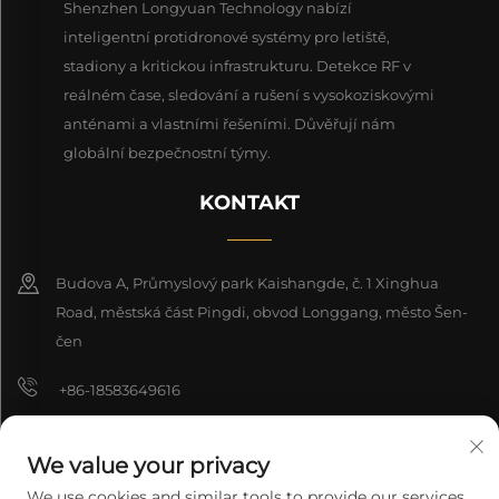
Shenzhen Longyuan Technology nabízí
inteligentní protidronové systémy pro letiště,
stadiony a kritickou infrastrukturu. Detekce RF v
reálném čase, sledování a rušení s vysokoziskovými
anténami a vlastními řešeními. Důvěřují nám
globální bezpečnostní týmy.
KONTAKT
Budova A, Průmyslový park Kaishangde, č. 1 Xinghua
Road, městská část Pingdi, obvod Longgang, město Šen-
čen
+86-18583649616
[email protected]
We value your privacy
8618165761396
We use cookies and similar tools to provide our services.