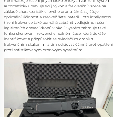
minimalizuje rušení jiných elektronických zařízení. Systém
automaticky upravuje svůj výkon a frekvenční vzorce na
základě charakteristik cílového dronu, čímž zajišťuje
optimální účinnost a zároveň šetří baterii. Toto inteligentní
řízení frekvence také pomáhá zabránit vedlejšímu rušení
legitimních operací dronů v okolí. Systém zahrnuje také
funkci skenování frekvencí v reálném čase, která dokáže
identifikovat a přizpůsobit se ovladačům dronů s
frekvenčním skákáním, a tím udržovat účinná protiopatření
proti sofistikovaným dronovým systémům.