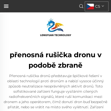
CS
přenosná rušička dronu v
podobě zbraně
Přenosná rušička dronů představuje špičkové řešení v
oblasti technologií proti dronům a nabízí vysoce účinný
způsob neutralizace neoprávněných aktivit dronů. Toto
sofistikované zařízení funguje vysíláním cílených
radiofrekvenčních signálů, které ruší komunikaci mezi
dronem a jeho operátorem, čímž donutí dron buď bezpečně
přistát, nebo se vrátit na místo svého vylétnutí. Zařízení