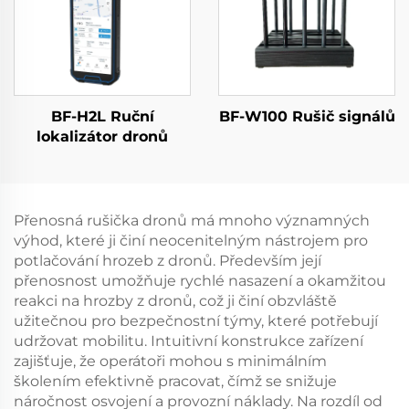
proti signálům dronů
5,2/5,8 GHz, 100 W, 50
dBm
BF-H2L Ruční
BF-W100 Rušič signálů
lokalizátor dronů
Přenosná rušička dronů má mnoho významných
výhod, které ji činí neocenitelným nástrojem pro
potlačování hrozeb z dronů. Především její
přenosnost umožňuje rychlé nasazení a okamžitou
reakci na hrozby z dronů, což ji činí obzvláště
užitečnou pro bezpečnostní týmy, které potřebují
udržovat mobilitu. Intuitivní konstrukce zařízení
zajišťuje, že operátoři mohou s minimálním
školením efektivně pracovat, čímž se snižuje
náročnost osvojení a provozní náklady. Na rozdíl od