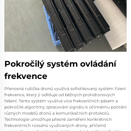
Pokročilý systém ovládání
frekvence
Přenosná rušička dronů využívá sofistikovaný systém řízení
frekvence, který ji odlišuje od běžných protidronových
řešení. Tento systém využívá více frekvenčních pásem a
pokročilé algoritmy zpracování signálu k účinnému potírání
různých modelů dronů a komunikačních protokolů.
Technologie umožňuje přesné zaměření konkrétních
frekvenčních rozsahů využívaných drony, přičemž