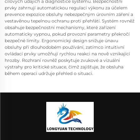
cílových údajích a diagnostice systému. Bezpečnostní
prvky zahrnují automatickou regulaci výkonu za účelem
prevence expozice obsluhy nebezpečným úrovním záření a
vestavěnou tepelnou ochranu proti přehřátí. Systém rovněž
obsahuje bezpečnostní mechanismy, které zařízení
automaticky vypnou, pokud provozní parametry překročí
bezpečné limity. Ergonomický design snižuje únavu
obsluhy při dlouhodobém používání, zatímco intuitivní
ovládací prvky umožňují rychlou reakci na nově vznikající
hrozby. Rozhraní rovněž poskytuje zvukové a vizuální
výstrahy pro kritické situace, čímž zajišťuje, že obsluha
během operací udržuje přehled o situaci.