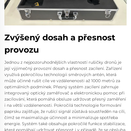
Zvýšený dosah a přesnost
provozu
Jednou z nejpozoruhodnějších vlastností rušičky dronů je
její výjimečný provozní dosah a přesnost zacílení. Zařízení
využívá pokročilou technologii směrových antén, která
může účinně rušit cíle ve vzdálenenosti až 1000 metrů za
optimálních podmínek. Přesný systém zacílení zahrnuje
integrovaný optický zaměřovač a elektronickou pomoc při
zacílování, která pomáhá obsluze udržovat přesný zaměření
i na větší vzdálenenosti. Pokročilá technologie formování
paprsku zajišťuje, že rušící signál zůstává soustředěn na cíli,
čímž se maximalizuje účinnost a minimalizuje spotřeba
energie. Systém také obsahuje pokročilé funkce stabilizace,
které pomáhají udržovat přesnost i v případě, že se obsluha