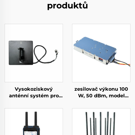
produktů
Vysokoziskový
zesilovač výkonu 100
anténní systém pro
W, 50 dBm, model
detekci dlouhého
GaN, pro systémy proti
dosahu v určitém
dronům, modul pro
směru, rušič signálů
potlačování dronů,
UAV, účinná
pásmo 5,2/5,8 GHz,
frekvenční ochrana
dostatečné stínění RF,