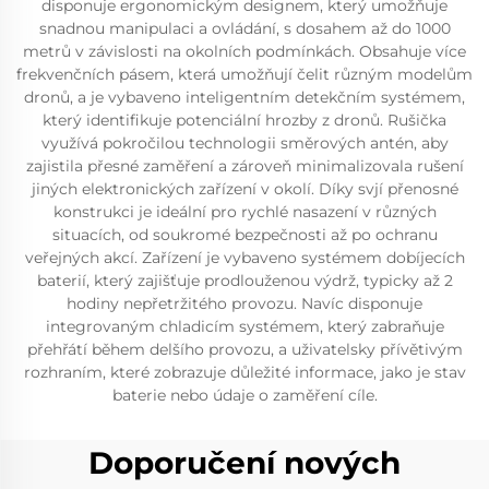
disponuje ergonomickým designem, který umožňuje
snadnou manipulaci a ovládání, s dosahem až do 1000
metrů v závislosti na okolních podmínkách. Obsahuje více
frekvenčních pásem, která umožňují čelit různým modelům
dronů, a je vybaveno inteligentním detekčním systémem,
který identifikuje potenciální hrozby z dronů. Rušička
využívá pokročilou technologii směrových antén, aby
zajistila přesné zaměření a zároveň minimalizovala rušení
jiných elektronických zařízení v okolí. Díky svjí přenosné
konstrukci je ideální pro rychlé nasazení v různých
situacích, od soukromé bezpečnosti až po ochranu
veřejných akcí. Zařízení je vybaveno systémem dobíjecích
baterií, který zajišťuje prodlouženou výdrž, typicky až 2
hodiny nepřetržitého provozu. Navíc disponuje
integrovaným chladicím systémem, který zabraňuje
přehřátí během delšího provozu, a uživatelsky přívětivým
rozhraním, které zobrazuje důležité informace, jako je stav
baterie nebo údaje o zaměření cíle.
Doporučení nových