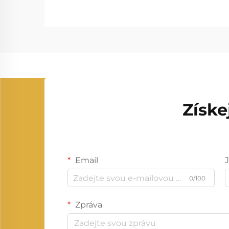
Získe
Email
0/100
Zpráva