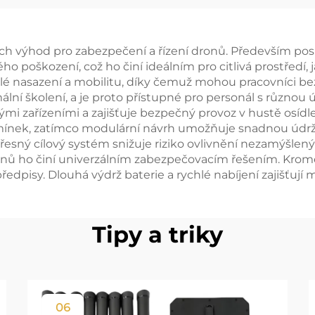
(s funkcí určo
směru)
 výhod pro zabezpečení a řízení dronů. Především posk
 poškození, což ho činí ideálním pro citlivá prostředí, j
é nasazení a mobilitu, díky čemuž mohou pracovníci bez
ální školení, a je proto přístupné pro personál s různou 
kými zařízeními a zajišťuje bezpečný provoz v hustě osí
mínek, zatímco modulární návrh umožňuje snadnou údržbu
esný cílový systém snižuje riziko ovlivnění nezamýšle
nů ho činí univerzálním zabezpečovacím řešením. Kro
edpisy. Dlouhá výdrž baterie a rychlé nabíjení zajišťují
Tipy a triky
06