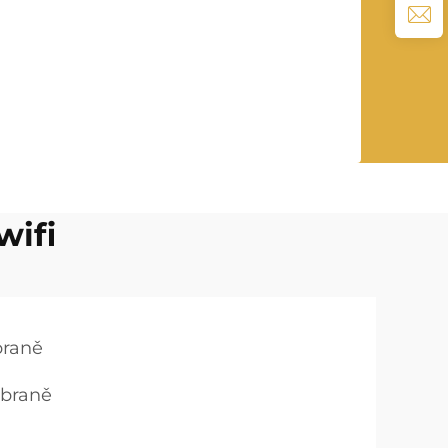
wifi
braně
zbraně