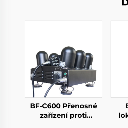
D
BF-C600 Přenosné
zařízení proti
lo
dronům s funkcí