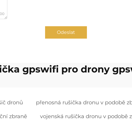
000
Odeslat
ička gpswifi pro drony gps
šič dronů
přenosná rušička dronu v podobě z
ční zbraně
vojenská rušička dronu v podobě 