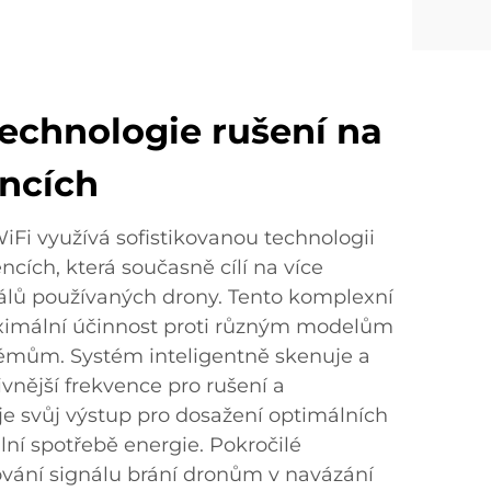
technologie rušení na
encích
iFi využívá sofistikovanou technologii
ncích, která současně cílí na více
lů používaných drony. Tento komplexní
aximální účinnost proti různým modelům
témům. Systém inteligentně skenuje a
ivnější frekvence pro rušení a
e svůj výstup pro dosažení optimálních
ní spotřebě energie. Pokročilé
ování signálu brání dronům v navázání