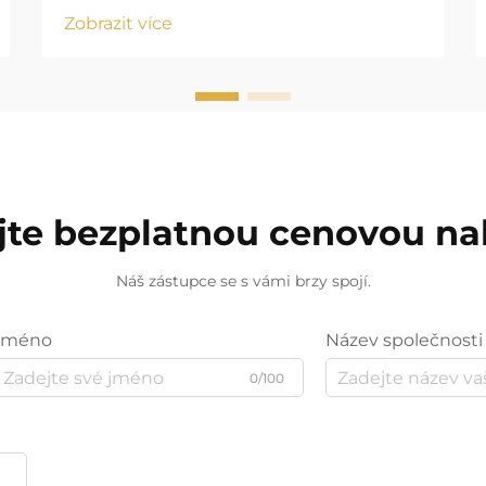
Zobrazit více
jte bezplatnou cenovou n
Náš zástupce se s vámi brzy spojí.
Jméno
Název společnosti
0/100