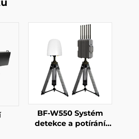
tů
BF-W550 Systém
í
detekce a potírání
dronů
braň