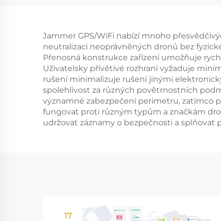
anti-FPV
Jammer GPS/WiFi nabízí mnoho přesvědčivých
neutralizaci neoprávněných dronů bez fyzického
Přenosná konstrukce zařízení umožňuje rychl
Uživatelsky přívětivé rozhraní vyžaduje minim
rušení minimalizuje rušení jinými elektronic
spolehlivost za různých povětrnostních pod
významné zabezpečení perimetru, zatímco př
fungovat proti různým typům a značkám dro
udržovat záznamy o bezpečnosti a splňovat př
17