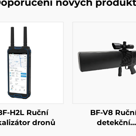
oporučení nových produk
BF-H2L Ruční
BF-V8 Ručn
kalizátor dronů
detekční
protiradarová z