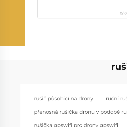
0/1
ruš
rušič působící na drony
ruční ru
přenosná rušička dronu v podobě ru
rušička gpswifi pro drony gpswifi