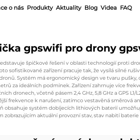
ce o nás
Produkty
Aktuality
Blog
Videa
FAQ
ička gpswifi pro drony gps
dstavuje špičkové řešení v oblasti technologií proti dro
 sofistikované zařízení pracuje tak, že vysílá silné rušiv
ní dronů. Systém má ergonomický design ve tvaru pušky, 
rů za ideálních podmínek. Zařízení zahrnuje více frekven
ních dronech, včetně pásem 2,4 GHz, 5,8 GHz a GPS L1/L2
nější frekvence k narušení, zatímco vestavěná směrová 
aň obsahuje systém dobíjecích lithiových baterií umožňuj
 zobrazujícím aktuální provozní stav, stav nabití baterie