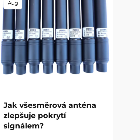
Aug
Au
Ja
Jak všesměrová anténa
dr
zlepšuje pokrytí
bě
signálem?
Zobr