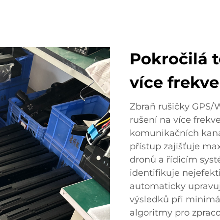
Pokročilá 
více frekv
Zbraň rušičky GPS/W
rušení na více frekve
komunikačních kaná
přístup zajišťuje m
dronů a řídicím sys
identifikuje nejefekt
automaticky upravuj
výsledků při minimál
algoritmy pro zprac