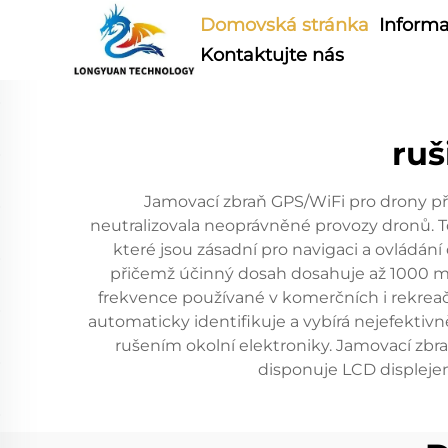
Domovská stránka
Informa
Kontaktujte nás
ruš
Jamovací zbraň GPS/WiFi pro drony pře
neutralizovala neoprávněné provozy dronů. Toto
které jsou zásadní pro navigaci a ovládá
přičemž účinný dosah dosahuje až 1000 met
frekvence používané v komerčních i rekreač
automaticky identifikuje a vybírá nejefektiv
rušením okolní elektroniky. Jamovací zbr
disponuje LCD displejem