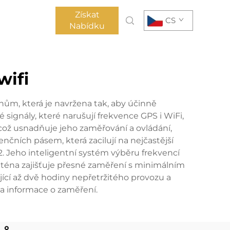
Získat
CS
Nabídku
wifi
nům, která je navržena tak, aby účinně
é signály, které narušují frekvence GPS i WiFi,
což usnadňuje jeho zaměřování a ovládání,
čních pásem, která zacilují na nejčastější
. Jeho inteligentní systém výběru frekvencí
anténa zajišťuje přesné zaměření s minimálním
ící až dvě hodiny nepřetržitého provozu a
 a informace o zaměření.