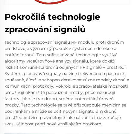
Pokročilá technologie
zpracování signálů
Technologie zpracování signálu RF modulu proti dronům
představuje významný pokrok v systémech detekce a
potírání dronů. Tato sofistikovaná technologie využívá
algoritmy víceúrovňové analýzy signálu, které dokáží
rozlišit komunikaci dronů od jiných RF signálů v prostředí.
Systém zpracovává signály na více frekvenčních pásmech
současně, čímž je schopen detekovat různé modely dronů a
komunikační protokoly. Pokročilé zpracovatelské možnosti
umožňují okamžité posouzení hrozby, přičemž určují
faktory, jako je typ dronu, směr a potenciální úroveň
hrozby. Tato technologie se také přizpůsobuje měnícím se
podmínkám a může se učit novým signaturám dronů
prostřednictvím pravidelných aktualizací, čímž zaručuje
svou účinnost proti nově vznikajícím hrozbám.