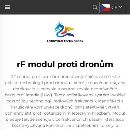
CS
rF modul proti dronům
RF modul proti dronům představuje špičkové řešení v
oblasti technologií proti dronům, které je navrženo tak, aby
detekovalo, sledovalo a neutralizovalo neoprávněné
bezpilotní letadla (UAV). Tento sofistikovaný systém využívá
pokročilou technologii radiových frekvencí k identifikaci a
narušování komunikace dronů, čímž efektivně vytváří
ochranný štít proti potenciálním leteckým hrozbám. Modul
pracuje tak, že skenuje více frekvenčních pásem, která jsou
běžně využívána komerčními a spotřebními drony, a