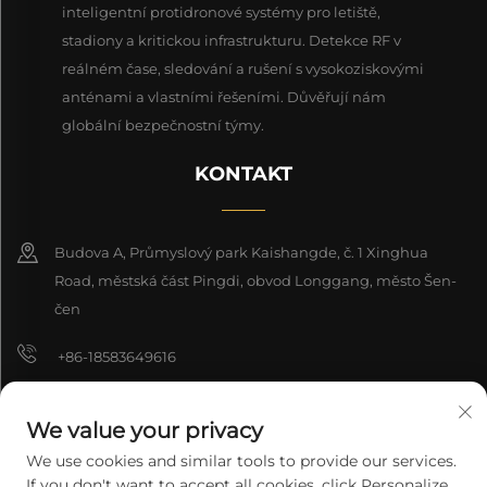
inteligentní protidronové systémy pro letiště,
stadiony a kritickou infrastrukturu. Detekce RF v
reálném čase, sledování a rušení s vysokoziskovými
anténami a vlastními řešeními. Důvěřují nám
globální bezpečnostní týmy.
KONTAKT
Budova A, Průmyslový park Kaishangde, č. 1 Xinghua
Road, městská část Pingdi, obvod Longgang, město Šen-
čen
+86-18583649616
[email protected]
We value your privacy
8618165761396
We use cookies and similar tools to provide our services.
If you don't want to accept all cookies, click Personalize