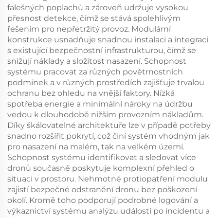
falešných poplachů a zároveň udržuje vysokou
přesnost detekce, čímž se stává spolehlivým
řešením pro nepřetržitý provoz. Modulární
konstrukce usnadňuje snadnou instalaci a integraci
s existující bezpečnostní infrastrukturou, čímž se
snižují náklady a složitost nasazení. Schopnost
systému pracovat za různých povětrnostních
podmínek a v různých prostředích zajišťuje trvalou
ochranu bez ohledu na vnější faktory. Nízká
spotřeba energie a minimální nároky na údržbu
vedou k dlouhodobě nižším provozním nákladům.
Díky škálovatelné architektuře lze v případě potřeby
snadno rozšířit pokrytí, což činí systém vhodným jak
pro nasazení na malém, tak na velkém území.
Schopnost systému identifikovat a sledovat více
dronů současně poskytuje komplexní přehled o
situaci v prostoru. Nehmotné protiopatření modulu
zajistí bezpečné odstranění dronu bez poškození
okolí. Kromě toho podporují podrobné logování a
výkaznictví systému analýzu událostí po incidentu a