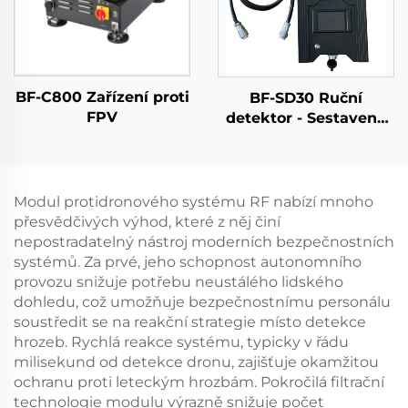
BF-C800 Zařízení proti
BF-SD30 Ruční
FPV
detektor - Sestavená
verze
Modul protidronového systému RF nabízí mnoho
přesvědčivých výhod, které z něj činí
nepostradatelný nástroj moderních bezpečnostních
systémů. Za prvé, jeho schopnost autonomního
provozu snižuje potřebu neustálého lidského
dohledu, což umožňuje bezpečnostnímu personálu
soustředit se na reakční strategie místo detekce
hrozeb. Rychlá reakce systému, typicky v řádu
milisekund od detekce dronu, zajišťuje okamžitou
ochranu proti leteckým hrozbám. Pokročilá filtrační
technologie modulu výrazně snižuje počet