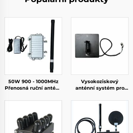
50W 900 - 1000MHz
Vysokoziskový
Přenosná ruční anténa
anténní systém pro
s litinovou skříní pro
detekci dlouhého
detekci dronů
dosahu v určitém
směru, rušič signálů
UAV, účinná
frekvenční ochrana
proti signálům dronů