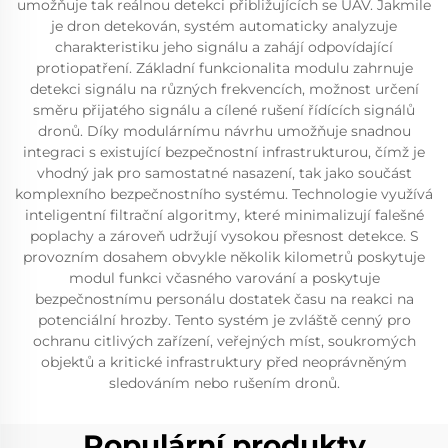
umožňuje tak reálnou detekci přibližujících se UAV. Jakmile
je dron detekován, systém automaticky analyzuje
charakteristiku jeho signálu a zahájí odpovídající
protiopatření. Základní funkcionalita modulu zahrnuje
detekci signálu na různých frekvencích, možnost určení
směru přijatého signálu a cílené rušení řídících signálů
dronů. Díky modulárnímu návrhu umožňuje snadnou
integraci s existující bezpečnostní infrastrukturou, čímž je
vhodný jak pro samostatné nasazení, tak jako součást
komplexního bezpečnostního systému. Technologie využívá
inteligentní filtrační algoritmy, které minimalizují falešné
poplachy a zároveň udržují vysokou přesnost detekce. S
provozním dosahem obvykle několik kilometrů poskytuje
modul funkci včasného varování a poskytuje
bezpečnostnímu personálu dostatek času na reakci na
potenciální hrozby. Tento systém je zvláště cenný pro
ochranu citlivých zařízení, veřejných míst, soukromých
objektů a kritické infrastruktury před neoprávněným
sledováním nebo rušením dronů.
Populární produkty