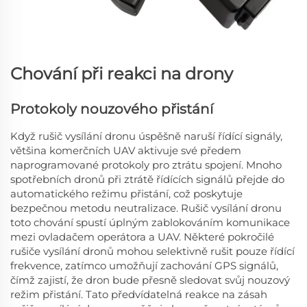
Chování při reakci na drony
Protokoly nouzového přistání
Když rušič vysílání dronu úspěšně naruší řídící signály,
většina komerčních UAV aktivuje své předem
naprogramované protokoly pro ztrátu spojení. Mnoho
spotřebních dronů při ztrátě řídících signálů přejde do
automatického režimu přistání, což poskytuje
bezpečnou metodu neutralizace. Rušič vysílání dronu
toto chování spustí úplným zablokováním komunikace
mezi ovladačem operátora a UAV. Některé pokročilé
rušiče vysílání dronů mohou selektivně rušit pouze řídící
frekvence, zatímco umožňují zachování GPS signálů,
čímž zajistí, že dron bude přesně sledovat svůj nouzový
režim přistání. Tato předvídatelná reakce na zásah