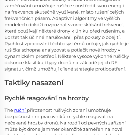
zaměřování umožňuje rušičce soustředit svou energii
na frekvence skutečně využívané, místo rušení celých
frekvenčních pásem. Adaptivní algoritmy ve vyšších
modelech dokáží rozpoznat vzorce skákání frekvencí,
které používají některé drony k úniku před rušením, a
udržet tak účinné narušování i přes pokusy o obejití.
Rychlost zpracování těchto systémů určuje, jak rychle je
rušička schopna analyzovat a potlačit nové hrozby v
dynamickém prostředí. Některé vysoce výkonné rušičky
dokonce klasifikují typy dronů na základě jejich RF
signatur, čímž umožňují cílené strategie protiopatření.
Taktiky nasazení
Rychlé reagování na hrozby
The
ruční
přirozenost rušivých zbraní umožňuje
bezpečnostním pracovníkům rychle reagovat na
nečekané hrozby dronů. Na rozdíl od pevných zařízení
může být drone jammer okamžitě zaměřen na nové