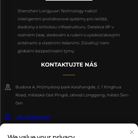
Shenzhen Longyuan Technology nabízí
inteligentní protidronové systémy pro letiště,
stadiony a kritickou infrastrukturu. Detekce RF v
reálném čase, sledování a rušení s vysokoziskovými
anténami a vlastními řešeními. Důvěřují nám
globální bezpečnostní týmy.
KONTAKTUJTE NÁS
Budova A, Průmyslový park Kaishangde, č. 1 Xinghua
Road, městská část Pingdi, obvod Longgang, město Šen-
čen
+86-18583649616
[email protected]
We value your privacy