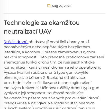
Aug 22, 2025
Technologie za okamžitou
neutralizací UAV
Rušiče dronů
představují první linii obrany proti
neoprávněným nebo nepřátelským bezpilotním
letadlům, a kombinují přesné zaměřování s rychlou
reakční schopností. Tyto přenosné protidronové zařízení
znemožňují funkci dronů tím, že ruší jejich kritické
komunikační kanály mezi dronem a jeho operátorem.
Vysoce kvalitní rušička dronů typu gun obvykle
eliminuje cíle během 2–5 sekund od aktivace
prostřednictvím sofistikované technologie rušení
radiových frekvencí. Účinnost rušičky dronů typu gun
vyplývá z její schopnosti současně zacílit více
frekvenčních pásem používaných pro ovládání dronů,
přenos videa a navigaci. Na rozdíl od stacionárních
rušících systémů umožňují rušičky dronů typu gun