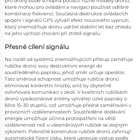
pro drony bude schopna potlačit různé modely dronů,
které mohou pro ovládání a navigaci používat odlišné
kombinace frekvencí. Současná destrukce ovládacích
spojení i signálů GPS vytváří efekt nouzového vypnutí,
který znemožňuje dronu udržet stabilní let bez ohledu
na jeho výchozí chování při ztrátě signálu.
Přesné cílení signálu
Na rozdíl od systémů znemožňujících přístup zaměřuje
rušička dronů svou destruktivní energii do
soustředěného paprsku, jehož směr určuje operátor.
Tato směrová schopnost umožňuje rušičce dronů
eliminovat konkrétní hrozby, aniž by zbytečně
ovlivňovala komunikaci v okolí. V kvalitních rušičkách
dronů vysokoziskové antény vytvářejí úzké paprsky o
šířce 15–30 stupňů, což umožňuje přesné zaměřování v
provozních vzdálenenostech. Soustředěné dodávání
energie umožňuje účinná protiopatření na větší
vzdálenenost než u všesměrových rušiček se stejným
výkonem. Pokročilé konstrukce rušiček dronů zahrnují
automatické řízení zisku, které upravuje výstup podle