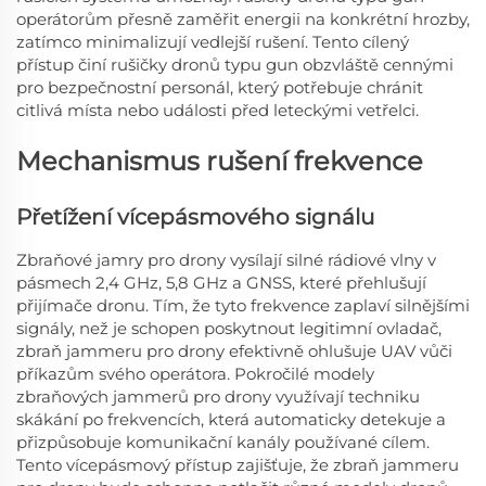
operátorům přesně zaměřit energii na konkrétní hrozby,
zatímco minimalizují vedlejší rušení. Tento cílený
přístup činí rušičky dronů typu gun obzvláště cennými
pro bezpečnostní personál, který potřebuje chránit
citlivá místa nebo události před leteckými vetřelci.
Mechanismus rušení frekvence
Přetížení vícepásmového signálu
Zbraňové jamry pro drony vysílají silné rádiové vlny v
pásmech 2,4 GHz, 5,8 GHz a GNSS, které přehlušují
přijímače dronu. Tím, že tyto frekvence zaplaví silnějšími
signály, než je schopen poskytnout legitimní ovladač,
zbraň jammeru pro drony efektivně ohlušuje UAV vůči
příkazům svého operátora. Pokročilé modely
zbraňových jammerů pro drony využívají techniku
skákání po frekvencích, která automaticky detekuje a
přizpůsobuje komunikační kanály používané cílem.
Tento vícepásmový přístup zajišťuje, že zbraň jammeru