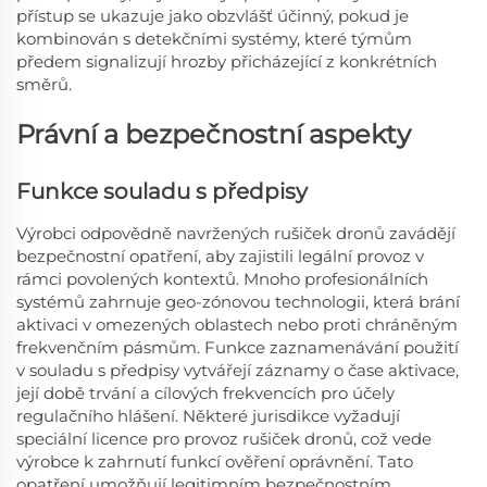
přístup se ukazuje jako obzvlášť účinný, pokud je
kombinován s detekčními systémy, které týmům
předem signalizují hrozby přicházející z konkrétních
směrů.
Právní a bezpečnostní aspekty
Funkce souladu s předpisy
Výrobci odpovědně navržených rušiček dronů zavádějí
bezpečnostní opatření, aby zajistili legální provoz v
rámci povolených kontextů. Mnoho profesionálních
systémů zahrnuje geo-zónovou technologii, která brání
aktivaci v omezených oblastech nebo proti chráněným
frekvenčním pásmům. Funkce zaznamenávání použití
v souladu s předpisy vytvářejí záznamy o čase aktivace,
její době trvání a cílových frekvencích pro účely
regulačního hlášení. Některé jurisdikce vyžadují
speciální licence pro provoz rušiček dronů, což vede
výrobce k zahrnutí funkcí ověření oprávnění. Tato
opatření umožňují legitimním bezpečnostním