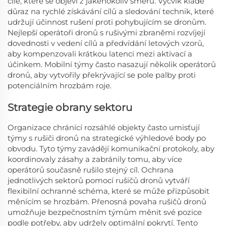
cíle, které se objeví z jakéhokoliv směru. Výcvik klade
důraz na rychlé získávání cílů a sledování technik, které
udržují účinnost rušení proti pohybujícím se dronům.
Nejlepší operátoři dronů s rušivými zbraněmi rozvíjejí
dovednosti v vedení cílů a předvídání letových vzorů,
aby kompenzovali krátkou latenci mezi aktivací a
účinkem. Mobilní týmy často nasazují několik operátorů
dronů, aby vytvořily překrývající se pole palby proti
potenciálním hrozbám roje.
Strategie obrany sektoru
Organizace chránící rozsáhlé objekty často umisťují
týmy s rušiči dronů na strategické výhledové body po
obvodu. Tyto týmy zavádějí komunikační protokoly, aby
koordinovaly zásahy a zabránily tomu, aby více
operátorů současně rušilo stejný cíl. Ochrana
jednotlivých sektorů pomocí rušičů dronů vytváří
flexibilní ochranné schéma, které se může přizpůsobit
měnícím se hrozbám. Přenosná povaha rušičů dronů
umožňuje bezpečnostním týmům měnit své pozice
podle potřeby, aby udržely optimální pokrytí. Tento