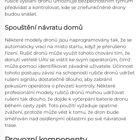
rušiče vysílání dronu umožňuje bezpečnostním týmům
předvídat a kontrolovat, kde se znefunkčněné drony
budou snášet.
Spouštění návratu domů
Některé modely dronů jsou naprogramovány tak, že se
automaticky vrací na místo startu, když je přerušeno
řízení. Rušič dronů může využít tohoto chování tím, že
donutí vetřelé UAV se vrátit ke svým operátorům, čímž
může pomoci identifikovat závadné uživatele. Účinnost
tohoto postupu závisí na schopnosti rušiče dronů udržet
rušení signálu dostatečně dlouho, aby zabránil
pokusům operátora o převzetí kontroly. Některé
profesionální modely rušičů dronů mohou udržovat
rušení tak dlouho, že dojde k vyčerpání baterie dronu
během cesty zpět. Toto použití vyžaduje opatrné
zvážení, protože může vést k tomu, že dron bude
směřován nad osídlenými oblastmi po své návratové
trase.
Provozní komponenty