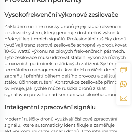
Vysokofrekvenční výkonové zesilovače
Základem účinné rušičky dronů je její radiofrekvenční
zesilovací systém, který generuje dostatečný výkon k
překrytí legitimních signálů. Profesionální rušičky dronů
využívají tranzistorové zesilovače schopné vyprodukovat
10–50 wattů výkonu na cílových frekvenčních pásmech.
Tyto zesilovače musí udržovat stabilní výkon za různých
provozních podmínek a střídavých zatížení. Systémy
termálního managementu kvalitních rušiček dronů
zabraňují přehřátí během delšího provozu a zajišťují tak
stálou účinnost rušení. Konstrukce zesilovače přímo
ovlivňuje, jak rychle může rušička dronů získat
signálovou převahu nad komunikací cílového dronu.
Inteligentní zpracování signálu
Moderní rušičky dronů využívají číslicové zpracování
signálu, které automaticky identifikuje a zaměřuje
aktivní komunikační kanály dronů. Toto inteligentní