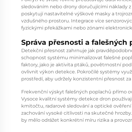
sledováním nebo drony doručujícími náklady 
poskytují nastavitelné výškové masky a trojroz
vzdušného prostoru. Integrace více senzorových
fyzickými překážkami nebo zónami elektronick
Správa přesnosti a falešných
Detekční přesnost zahrnuje jak pravděpodobno
schopnost systému minimalizovat falešné popl
faktory, jako je aktivita ptáků, povětrnostní
ovlivnit výkon detekce. Pokročilé systémy využí
prostředí, aby udržely konzistentní přesnost 
Frekvenční výskyt falešných poplachů přímo ovl
Vysoce kvalitní systémy detekce dron používají
kmitočtu, radarové sledování a optické ověření
zachování vysoké citlivosti na skutečné hrozb
by mělo odrážet konkrétní míru rizika a provo