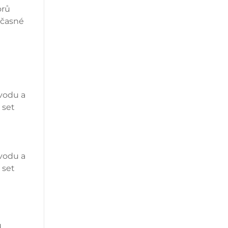
orů
učasné
vodu a
 set
vodu a
 set
d