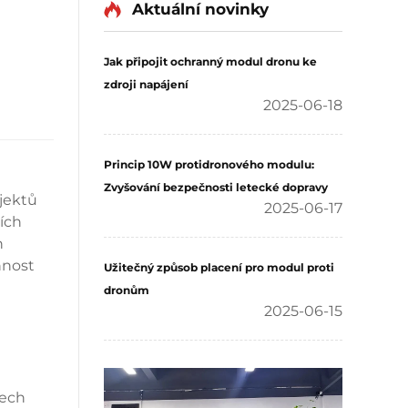
Aktuální novinky
Jak připojit ochranný modul dronu ke
zdroji napájení
2025-06-18
Princip 10W protidronového modulu:
Zvyšování bezpečnosti letecké dopravy
jektů
2025-06-17
ních
h
nnost
Užitečný způsob placení pro modul proti
dronům
2025-06-15
mech