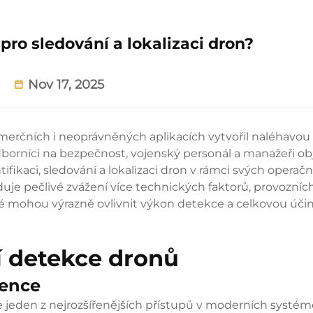
pro sledování a lokalizaci dron?
Nov 17, 2025
merčních i neoprávněných aplikacích vytvořil naléhavou
borníci na bezpečnost, vojenský personál a manažeři ob
ntifikaci, sledování a lokalizaci dron v rámci svých operač
uje pečlivé zvážení více technických faktorů, provozníc
 mohou výrazně ovlivnit výkon detekce a celkovou úči
í detekce dronů
vence
 jeden z nejrozšířenějších přístupů v moderních systé