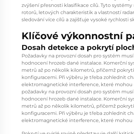
zvýšení přesnosti klasifikace cílů. Tyto systé
rotorů, letových charakteristik a vlastností r
sledování více cílů a zajišťuje vysoké rychlost
Klíčové výkonnostní 
Dosah detekce a pokrytí ploc
Požadavky na provozní dosah pro systém mus
hodnocení hrozeb dané instalace. Komerční sys
metrů až po několik kilometrů, přičemž pokrytí
konfiguracemi. Při výběru je třeba zohlednit ch
elektromagnetické interference, které mohou o
požadavky na provozní dosah pro systém mus
hodnocení hrozeb dané instalace. Komerční sys
metrů až po několik kilometrů, přičemž pokrytí
konfiguracemi. Při výběru je třeba zohlednit ch
elektromagnetické interference, které mohou ov
Pokrytí ve svislé rovině představuje další kriti