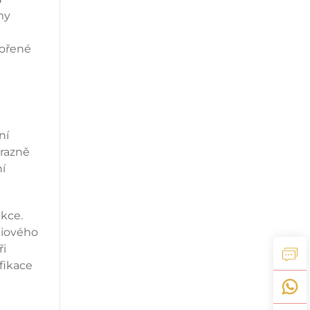
my
vořené
ní
ýrazně
í
akce.
diového
ři
fikace