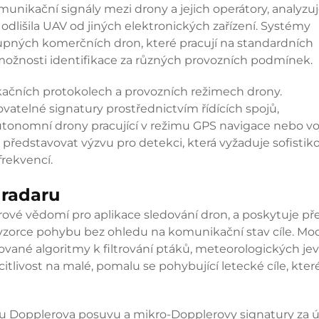
munikační signály mezi drony a jejich operátory, analyzu
 odlišila UAV od jiných elektronických zařízení. Systémy
tupných komerčních dron, které pracují na standardních
možnosti identifikace za různých provozních podmínek.
ačních protokolech a provozních režimech drony.
ovatelné signatury prostřednictvím řídících spojů,
utonomní drony pracující v režimu GPS navigace nebo v
ředstavovat výzvu pro detekci, která vyžaduje sofistiko
frekvencí.
 radaru
ové vědomí pro aplikace sledování dron, a poskytuje př
vzorce pohybu bez ohledu na komunikační stav cíle. Mo
zované algoritmy k filtrování ptáků, meteorologických je
tlivost na malé, pomalu se pohybující letecké cíle, kter
zu Dopplerova posuvu a mikro-Dopplerovy signatury za