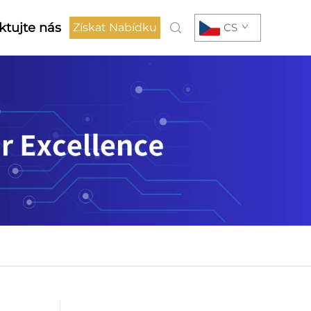
ktujte nás
Získat Nabídku
CS