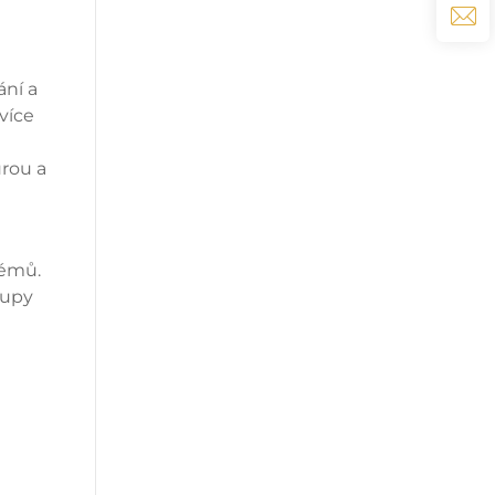
ání a
více
urou a
témů.
tupy