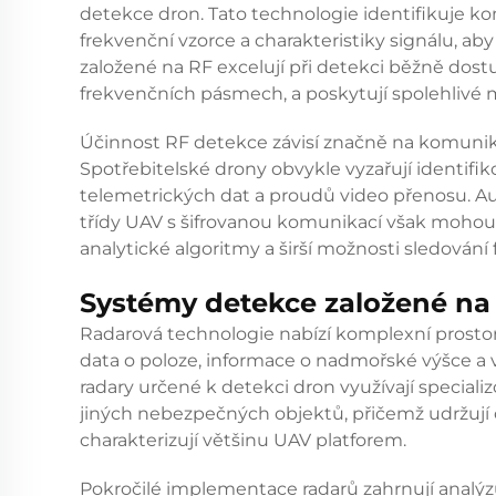
detekce dron. Tato technologie identifikuje ko
frekvenční vzorce a charakteristiky signálu, aby
založené na RF excelují při detekci běžně dos
frekvenčních pásmech, a poskytují spolehlivé 
Účinnost RF detekce závisí značně na komunik
Spotřebitelské drony obvykle vyzařují identifik
telemetrických dat a proudů video přenosu. A
třídy UAV s šifrovanou komunikací však mohou p
analytické algoritmy a širší možnosti sledování 
Systémy detekce založené na
Radarová technologie nabízí komplexní prostor
data o poloze, informace o nadmořské výšce a 
radary určené k detekci dron využívají speciali
jiných nebezpečných objektů, přičemž udržují ci
charakterizují většinu UAV platforem.
Pokročilé implementace radarů zahrnují analý