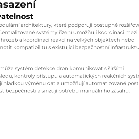
asazení
vatelnost
dulární architektury, které podporují postupné rozšiřov
 Centralizované systémy řízení umožňují koordinaci mezi 
 hrozeb a koordinaci reakcí na velkých objektech nebo
notit kompatibilitu s existující bezpečnostní infrastrukt
ně může systém detekce dron komunikovat s širšími
edu, kontroly přístupu a automatických reakčních sys
šťují hladkou výměnu dat a umožňují automatizované pos
ost bezpečnosti a snižují potřebu manuálního zásahu.