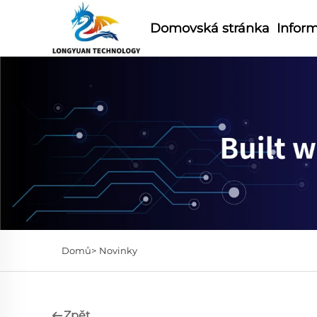
Domovská stránka
Infor
Domů>
Novinky
Zpět