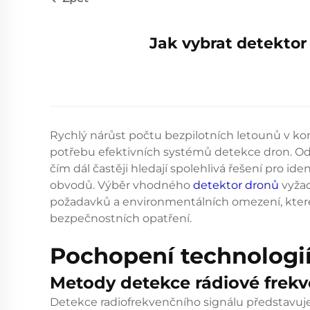
Jak vybrat detektor 
Rychlý nárůst počtu bezpilotních letounů v ko
potřebu efektivních systémů detekce dron. Od
čím dál častěji hledají spolehlivá řešení pro ide
obvodů. Výběr vhodného
detektor dronů
vyžad
požadavků a environmentálních omezení, které
bezpečnostních opatření.
Pochopení technologi
Metody detekce rádiové frek
Detekce radiofrekvenčního signálu představuje