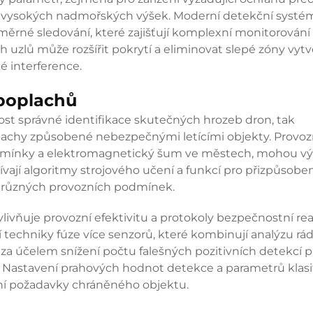
z vysokých nadmořských výšek. Moderní detekční systé
měrné sledování, které zajišťují komplexní monitorování
 uzlů může rozšířit pokrytí a eliminovat slepé zóny vyt
é interference.
 poplachů
st správné identifikace skutečných hrozeb dron, tak
achy způsobené nebezpečnými letícími objekty. Provoz
 podmínky a elektromagnetický šum ve městech, mohou v
vají algoritmy strojového učení a funkcí pro přizpůsoben
za různých provozních podmínek.
ivňuje provozní efektivitu a protokoly bezpečnostní re
 techniky fúze více senzorů, které kombinují analýzu rá
 za účelem snížení počtu falešných pozitivních detekcí p
y. Nastavení prahových hodnot detekce a parametrů klasi
zní požadavky chráněného objektu.