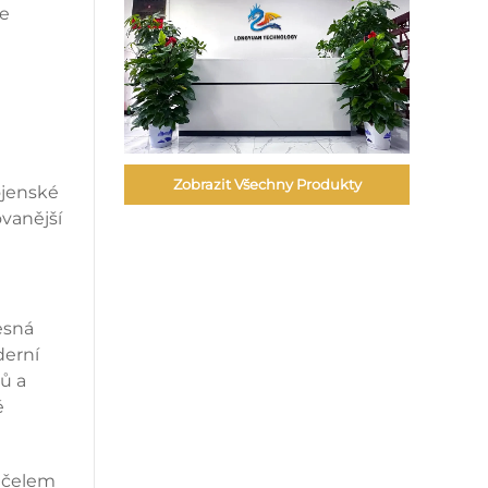
je
Zobrazit Všechny Produkty
ojenské
vanější
esná
derní
vů a
é
 účelem