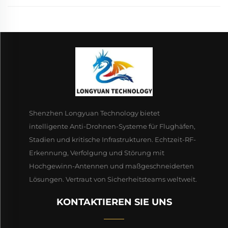
Shenzhen Longyuan Technology bietet
intelligente Anti-Drohnen-Systeme für Flughäfen,
Stadien und kritische Infrastrukturen. Echtzeit-RF-
Erkennung, Verfolgung und Störung mit
Hochgewinn-Antennen und maßgeschneiderten
Lösungen. Vertraut von Sicherheitsteams weltweit.
KONTAKTIEREN SIE UNS