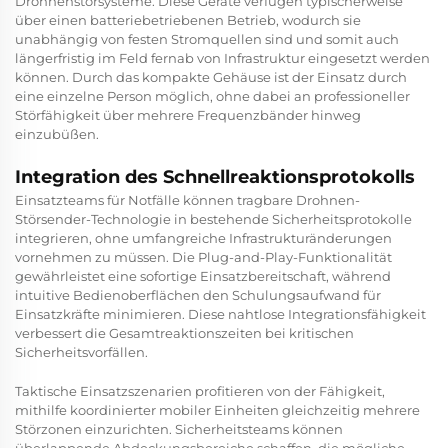
Drohnenstörsysteme. Diese Geräte verfügen typischerweise
über einen batteriebetriebenen Betrieb, wodurch sie
unabhängig von festen Stromquellen sind und somit auch
längerfristig im Feld fernab von Infrastruktur eingesetzt werden
können. Durch das kompakte Gehäuse ist der Einsatz durch
eine einzelne Person möglich, ohne dabei an professioneller
Störfähigkeit über mehrere Frequenzbänder hinweg
einzubüßen.
Integration des Schnellreaktionsprotokolls
Einsatzteams für Notfälle können tragbare Drohnen-
Störsender-Technologie in bestehende Sicherheitsprotokolle
integrieren, ohne umfangreiche Infrastrukturänderungen
vornehmen zu müssen. Die Plug-and-Play-Funktionalität
gewährleistet eine sofortige Einsatzbereitschaft, während
intuitive Bedienoberflächen den Schulungsaufwand für
Einsatzkräfte minimieren. Diese nahtlose Integrationsfähigkeit
verbessert die Gesamtreaktionszeiten bei kritischen
Sicherheitsvorfällen.
Taktische Einsatzszenarien profitieren von der Fähigkeit,
mithilfe koordinierter mobiler Einheiten gleichzeitig mehrere
Störzonen einzurichten. Sicherheitsteams können
überlappende Abdeckungsbereiche schaffen, die mögliche