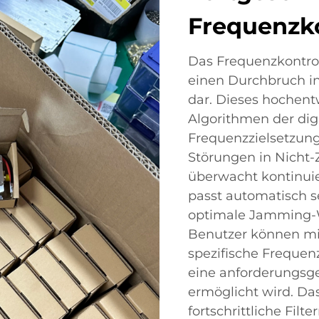
Frequenzk
Das Frequenzkontro
einen Durchbruch i
dar. Dieses hochen
Algorithmen der dig
Frequenzzielsetzung
Störungen in Nicht-
überwacht kontinui
passt automatisch 
optimale Jamming-W
Benutzer können mit
spezifische Freque
eine anforderungsg
ermöglicht wird. Da
fortschrittliche Fi