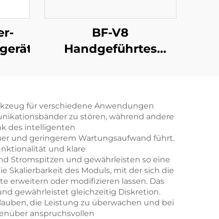
er-
BF-V8
gerät
Handgeführtes
Detektions-
Gegenmittel-Gewehr
(mit
erkzeug für verschiedene Anwendungen
Richtungsfindungsfunktion
nikationsbänder zu stören, während andere
k des intelligenten
uer und geringerem Wartungsaufwand führt.
nktionalität und klare
nd Stromspitzen und gewährleisten so eine
e Skalierbarkeit des Moduls, mit der sich die
 erweitern oder modifizieren lassen. Das
 gewährleistet gleichzeitig Diskretion.
lauben, die Leistung zu überwachen und bei
genüber anspruchsvollen