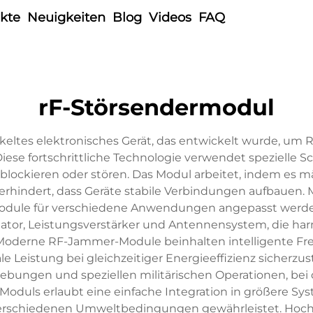
kte
Neuigkeiten
Blog
Videos
FAQ
rF-Störsendermodul
eltes elektronisches Gerät, das entwickelt wurde, u
se fortschrittliche Technologie verwendet spezielle Sc
blockieren oder stören. Das Modul arbeitet, indem es
hindert, dass Geräte stabile Verbindungen aufbauen. 
odule für verschiedene Anwendungen angepasst werd
ator, Leistungsverstärker und Antennensystem, die h
Moderne RF-Jammer-Module beinhalten intelligente F
Leistung bei gleichzeitiger Energieeffizienz sicherzus
ebungen und speziellen militärischen Operationen, bei
 Moduls erlaubt eine einfache Integration in größere S
 verschiedenen Umweltbedingungen gewährleistet. Hoche