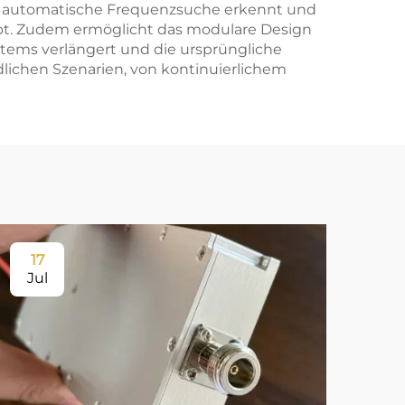
e automatische Frequenzsuche erkennt und
ibt. Zudem ermöglicht das modulare Design
ems verlängert und die ursprüngliche
edlichen Szenarien, von kontinuierlichem
17
0
Jul
Au