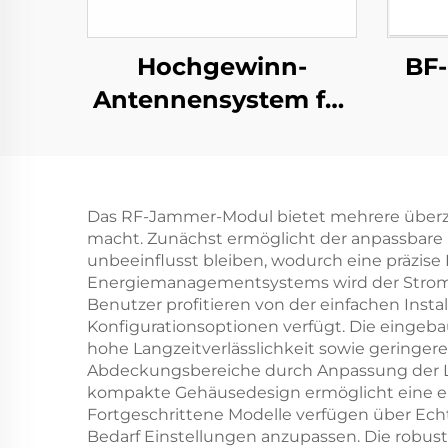
Hochgewinn-
BF-
Antennensystem für
Langstrecken-
Richtdetektion Anti-
UAV RF-Radio-Störer
Das RF-Jammer-Modul bietet mehrere überz
Effektive
macht. Zunächst ermöglicht der anpassbare
Frequenzschirmung
unbeeinflusst bleiben, wodurch eine präzise
Energiemanagementsystems wird der Stromve
UAV-Signale
Benutzer profitieren von der einfachen Insta
Konfigurationsoptionen verfügt. Die einge
hohe Langzeitverlässlichkeit sowie geringere
Abdeckungsbereiche durch Anpassung der Le
kompakte Gehäusedesign ermöglicht eine ein
Fortgeschrittene Modelle verfügen über Ech
Bedarf Einstellungen anzupassen. Die robu