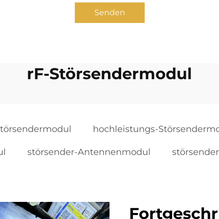
Senden
rF-Störsendermodul
Störsendermodul
hochleistungs-Störsenderm
ul
störsender-Antennenmodul
störsende
Fortgeschr