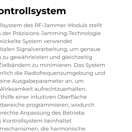
ontrollsystem
llsystem des RF-Jammer-Moduls stellt
n der Präzisions-Jamming-Technologie
twickelte System verwendet
italen Signalverarbeitung, um genaue
 zu gewährleisten und gleichzeitig
Zielbändern zu minimieren. Das System
erlich die Radiofrequenzumgebung und
seine Ausgabeparameter an, um
irksamkeit aufrechtzuerhalten.
hilfe einer intuitiven Oberfläche
nzbereiche programmieren, wodurch
erechte Anpassung des Betriebs
s Kontrollsystem beinhaltet
ltermechanismen, die harmonische