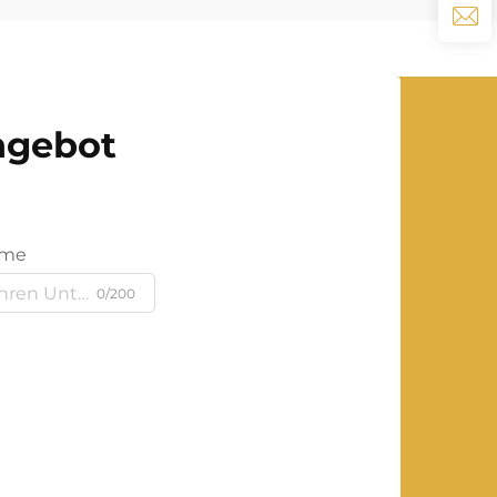
Angebot
ame
0/200