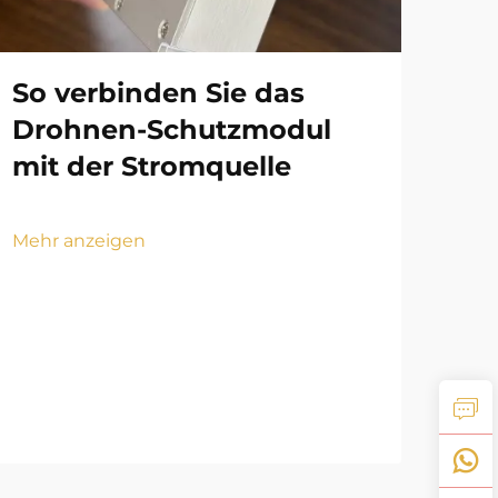
So verbinden Sie das
Drohnen-Schutzmodul
mit der Stromquelle
Wa
om
Mehr anzeigen
An
Ab
ve
Mehr