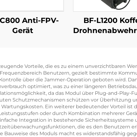
C800 Anti-FPV-
BF-L1200 Koff
Gerät
Drohnenabwehr
eugende Vorteile, die es zu einem unverzichtbaren W
 Frequenzbereich Benutzern, gezielt bestimmte Kommu
 Kontrolle über die Jammer-Operation geboten wird. Dan
rbrauch optimiert, was zu einer längeren Betriebsda
llationsmöglichkeit, da das Modul über Plug-and-Play-Fu
bauten Schutzmechanismen schützen vor Überhitzung u
 Wartungskosten. Ein weiterer bedeutender Vorteil ist di
istungsstufen oder durch Kombination mehrerer Geräte
fache Integration in bestehende Sicherheitssysteme und
tzeitüberwachungsfunktionen, die es den Benutzern er
ste Bauweise des Moduls macht es widerstandsfähig ge