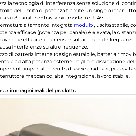
lizza la tecnologia di interferenza senza soluzione di con
trollo dell'uscita di potenza tramite un singolo interrutto
ita su 8 canali, contrasta più modelli di UAV.
hermatura altamente integrata
modulo
, uscita stabile, 
potenza efficace (potenza per canale) è elevata, la distan
divisione efficace: interferisce soltanto con le frequenze
ausa interferenze su altre frequenze.
lizzo di batteria interna (design estraibile, batteria rimovibi
entole ad alta potenza esterne, migliore dissipazione del 
mponenti importati, circuito di avvio graduale, può evit
nterruttore meccanico, alta integrazione, lavoro stabile.
do, immagini reali del prodotto