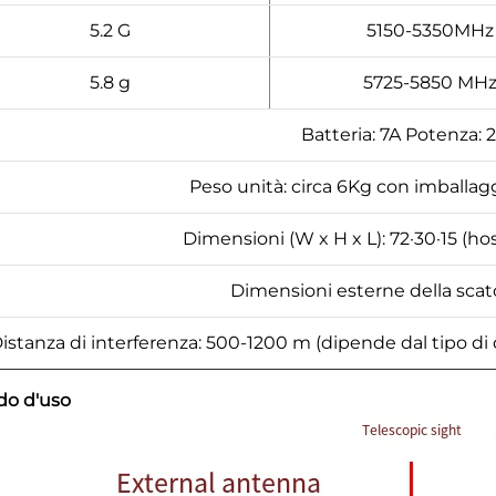
5.2 G
5150-5350MHz
5.8 g
5725-5850 MH
Batteria: 7A Potenza: 
Peso unità: circa 6Kg con imballagg
Dimensioni (W x H x L): 72·30·15 (hos
Dimensioni esterne della scat
istanza di interferenza: 500-1200 m (dipende dal tipo di dr
o d'uso