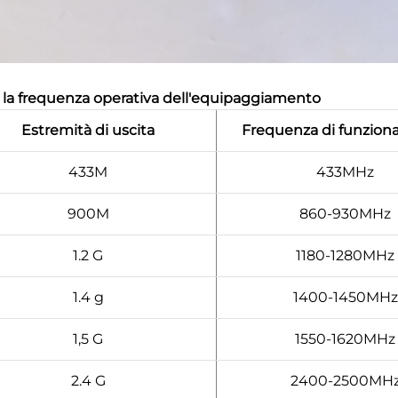
, la frequenza operativa dell'equipaggiamento
Estremità di uscita
Frequenza di funzio
433M
433MHz
900M
860-930MHz
1.2 G
1180-1280MHz
1.4 g
1400-1450MHz
1,5 G
1550-1620MHz
2.4 G
2400-2500MH