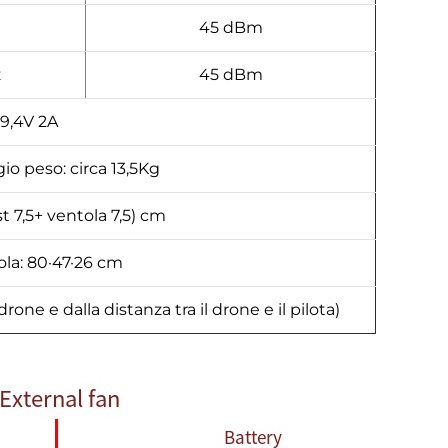
45 dBm
z
45 dBm
29,4V 2A
io peso: circa 13,5Kg
t 7,5+ ventola 7,5) cm
ola: 80·47·26 cm
one e dalla distanza tra il drone e il pilota)