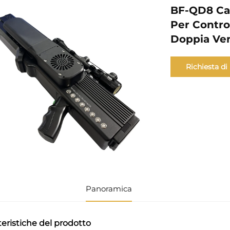
BF-QD8 Can
Per Contro
Doppia Ven
Richiesta di
informazioni
Panoramica
teristiche del prodotto