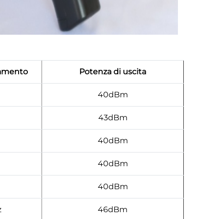
namento
Potenza di uscita
40dBm
43dBm
40dBm
40dBm
40dBm
z
46dBm