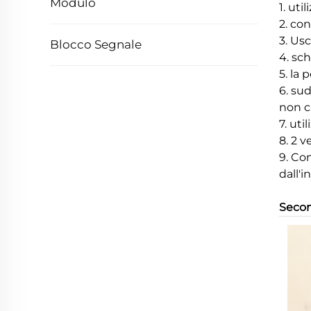
Modulo
1. uti
2. con
3. Usc
Blocco Segnale
4. sc
5. la 
6. sud
non c
7. uti
8. 2 v
9. Co
dall'i
Secon