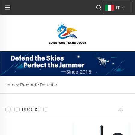
IT
>
Home>
Prodotti
Portatile
TUTTI I PRODOTTI