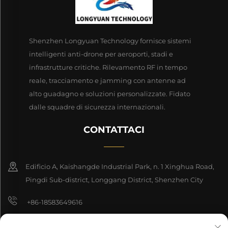
Shenzhen Longyuan Technology fornisce sistemi
intelligenti anti-drone per aeroporti, stadi e
infrastrutture critiche. Rilevamento RF in tempo
reale, tracciamento e jamming con antenne ad
alto guadagno e soluzioni personalizzate. Fidato
dalle squadre di sicurezza internazionali.
CONTATTACI
Edificio A, Kaishangde Industrial Park, n. 1 Xinghua Road,
Pingdi Sub-district, Longgang District, Shenzhen City
+86-18583649616
[email protected]