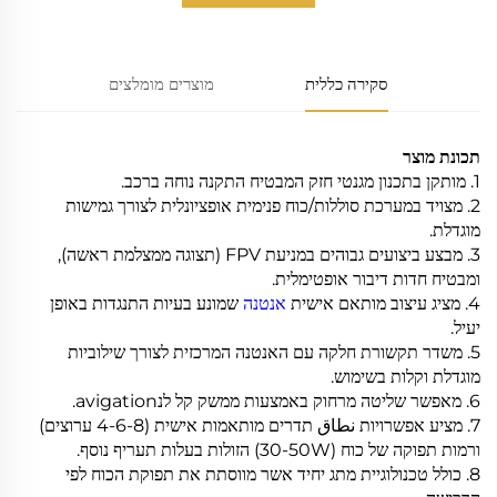
סקירה כללית
מוצרים מומלצים
תכונת מוצר
1. מותקן בתכנון מגנטי חזק המבטיח התקנה נוחה ברכב.
2. מצויד במערכת סוללות/כוח פנימית אופציונלית לצורך גמישות
מוגדלת.
3. מבצע ביצועים גבוהים במניעת FPV (תצוגה ממצלמת ראשה),
ומבטיח חדות דיבור אופטימלית.
4. מציג עיצוב מותאם אישית
אנטנה
שמונע בעיות התנגדות באופן
יעיל.
5. משדר תקשורת חלקה עם האנטנה המרכזית לצורך שילוביות
מוגדלת וקלות בשימוש.
6. מאפשר שליטה מרחוק באמצעות ממשק קל לנavigation.
7. מציע אפשרויות نطاق תדרים מותאמות אישית (4-6-8 ערוצים)
ורמות תפוקה של כוח (30-50W) הזולות בעלות תעריף נוסף.
8. כולל טכנולוגיית מתג יחיד אשר מווסתת את תפוקת הכוח לפי