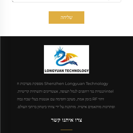
שליחה
Shenzhen Longyuan Technology מספקת מערכות ח
intelיגנטיות נגד רחפנים לנמל תעופה, אצטדיונים ותשתיות קריטיות.
זיהוי RF בזמן אמת, מעקב וחסימה עם אנטנות בעלי שבח גבוה
ופתרונות מותאמים אישית. מותקנת על ידי צוותי ביטחון ברחבי העולם.
צרו איתנו קשר