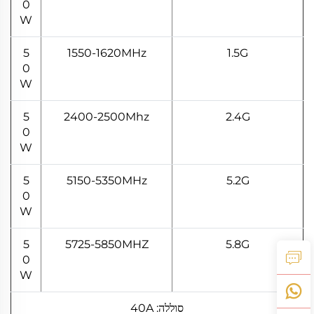
0
W
5
1550-1620MHz
1.5G
0
W
5
2400-2500Mhz
2.4G
0
W
5
5150-5350MHz
5.2G
0
W
5
5725-5850MHZ
5.8G
0
W
סוללה: 40A