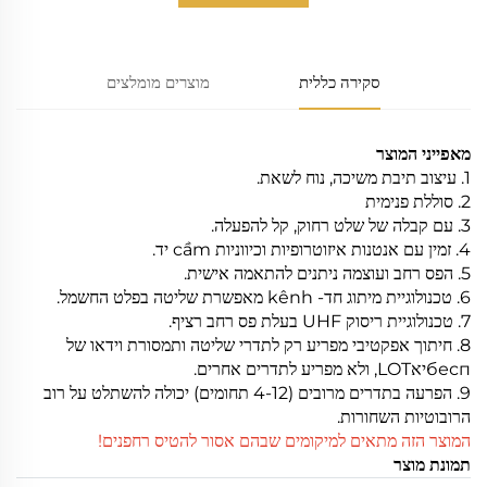
סקירה כללית
מוצרים מומלצים
מאפייני המוצר
1. עיצוב תיבת משיכה, נוח לשאת.
2. סוללת פנימית
3. עם קבלה של שלט רחוק, קל להפעלה.
4. זמין עם אנטנות איזוטרופיות וכיווניות cầm יד.
5. הפס רחב ועוצמה ניתנים להתאמה אישית.
6. טכנולוגיית מיתוג חד- kênh מאפשרת שליטה בפלט החשמל.
7. טכנולוגיית ריסוק UHF בעלת פס רחב רציף.
8. חיתוך אפקטיבי מפריע רק לתדרי שליטה ותמסורת וידאו של
беспיאLOT, ולא מפריע לתדרים אחרים.
9. הפרעה בתדרים מרובים (4-12 תחומים) יכולה להשתלט על רוב
הרובוטיות השחורות.
המוצר הזה מתאים למיקומים שבהם אסור להטיס רחפנים!
תמונת מוצר