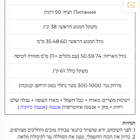
Питание רציף: 50 דקות
משקל המנוע הראשי: 38 ק"ג
גודל המנוע הראשי: 60·48·35 ס"מ
גודל האריזה: 74·59·50 (עם גלגלים +11) ס"מ מזוודה לטיסה
משקל כולל: 61 ק"ג
מרחק נגד: 300-1000 מטר (תלוי בסוג הרחפן ובגובהו)
רשימת מוצרים: מארח + כבל חשמל + מארז תעופה + עגלה שלט
רחוק + מוזן + אנטנה איזוטרופית
אנטנה
(
אנטנה כיוונית
)
הנחיות
1. לפני השימוש, ודא שהציוד בתנאי עבודה טובים והחלקים מצורפים.
2. בדוק את הכוח החשמלי, טעון את הסוללה עד לקיבולת מלאה.