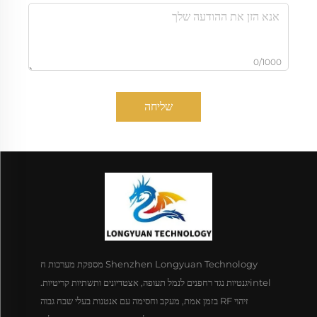
0/1000
שליחה
Shenzhen Longyuan Technology מספקת מערכות ח
intelיגנטיות נגד רחפנים לנמל תעופה, אצטדיונים ותשתיות קריטיות.
זיהוי RF בזמן אמת, מעקב וחסימה עם אנטנות בעלי שבח גבוה