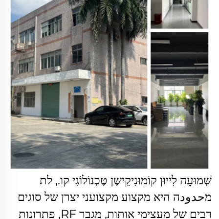
שְׁמוּעָה לִייוּן קוֹמוּנִיקֵישֶן טֶכְנוֹלוֹגִי קו., לת
מحدودה היא
מקצוע מקצועני
יצרן של סוגים
רבים של מעצימי אותות, מגבר RF, פתרונות