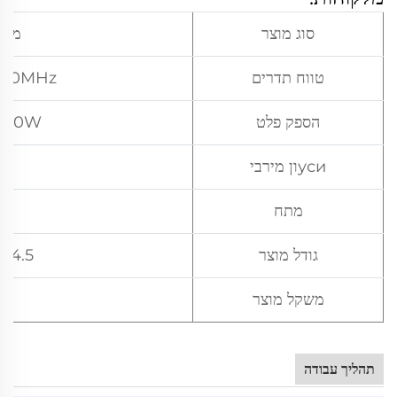
סוג מוצר
מודו
טווח תדרים
900MHz(מותאם איש
הספק פלט
50W(מותאם אישית)
усиון מירבי
47dbm
מתח
V
גודל מוצר
14.5*5.4*1.95cm
משקל מוצר
G
תהליך עבודה