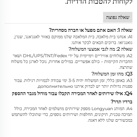
לקוחות להטבות הדדיות.
שאלה נפוצה
שאלה 1: האם אתם מפעל או חברה מסחרית?
A1: אנחנו בית מלאכה, בית המלאכה שלנו ממוקם באזור לאנג'אנג', שנז'ן,
גואנג'ואו. ברוכים הבאים לבקר אותנו.
שאלה 2: מה לגבי אמצעי המשלוח?
A2: משלוחים אוויריים וימיימית על ידי DHL/UPS/TNT/Fedex ושאר
החברות הקיימות – כולם אפשריים. במילים אחרות, נוכל לארגן כל משלוח
שתרצה.
Q3: מהו זמן המשלוח?
A3: באופן כללי, זמן המשלוח יהיה 3-5 ימי עבודה לכמויות רגילות. עבור
ספנות גדולות יותר יש לבדוק איתנו дополнительно.
Q4: אילו שירותים לאחר המכירה תקבלו עבור מודול מגבר ההספק
ברדיו תדר?
A4: המותג Longyuan מספק שירותים מושלמים לאחר המכירה, כולל
תמיכה טכנית, תיקונים, החלפות ושירותים נוספים, כדי שתוכלו להשתמש
במכשורים שלנו ללא דאגה.