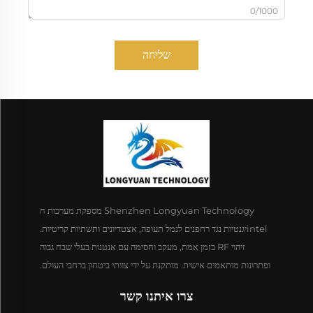
0/1000
שליחה
Shenzhen Longyuan Technology מספקת מערכות ח
intelיגנטיות נגד רחפנים לנמל תעופה, אצטדיונים ותשתיות קריטיות.
זיהוי RF בזמן אמת, מעקב וחסימה עם אנטנות בעלי שבח גבוה
ופתרונות מותאמים אישית. מותקנת על ידי צוותי ביטחון ברחבי העולם.
צרו איתנו קשר