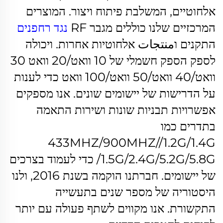
אלחוטיים, המשלבת פיתוח ויצור. המוצרים
המרכזיים שלנו כוללים מגבר RF
נגד רחפנים
התקנים וمنتجات אלחוטיות אחרות. ויכולה
לספק הספק חשמלי של 10 וואט/20 וואט 30
וואט/40 וואט/50 וואט/100 וואט כדי לענות
על הדרישות של יישומים שונים.
אנו מספקים
אפשרויות תבניות שונות ושירות התאמה
בתדרים כמו
433MHZ/900MHZ//1.2G/1.4G
/1.5G/2.4G/5.2G/5.8G כדי לעמוד בצרכים
של יישומים.
חברתנו הוקמה בשנת 2016, ולנו
היסטוריה של מספר שנים בתעשייה
התקשורת. אנו מקווים לשתף פעולה עם יותר