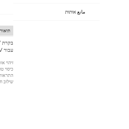
مانع אותות
תיאור 
עבור FPV
זיהוי אות RF בזמן אמת: מאתר באופן מידי תקשורת UAV פעילה כדי לספק התראה מוקדמת 
כיסוי ט
התראות 
שילוב ח