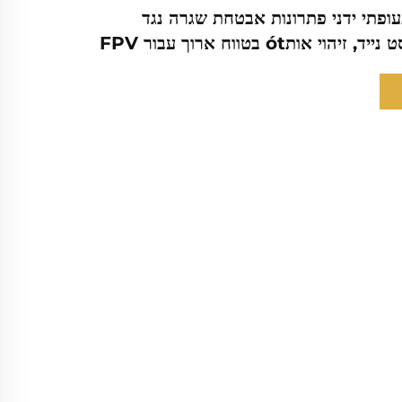
 UAV תעופתי ידני פתרונות אבטחת שגרה נגד
וי אותót בטווח ארוך עבור FPV