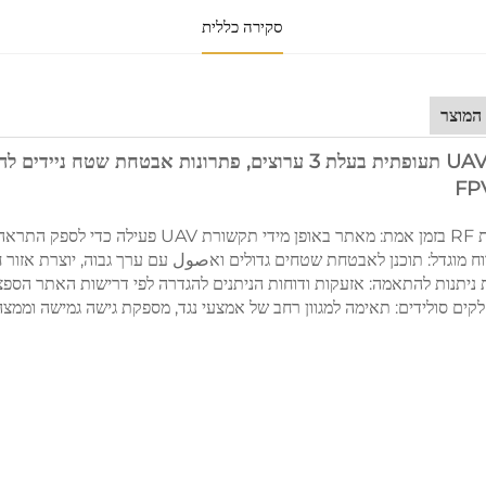
סקירה כללית
המוצר
בקרת UAV תעופתית בעלת 3 ערוצים, פתרונות אבטחת שט
על רחפנים מתקרבים.
ווח מוגדל: תוכנן לאבטחת שטחים גדולים ואصول עם ערך גבוה, יוצרת אזור ח
ניתנות להתאמה: אזעקות ודוחות הניתנים להגדרה לפי דרישות האתר הספצי
לקים סולידים: תאימה למגוון רחב של אמצעי נגד, מספקת גישה גמישה וממ