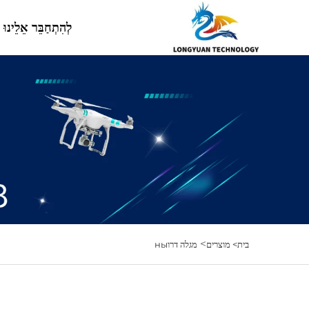
לְהִתְחַבֵּר אֵלֵינוּ
>
בית>
מוצרים
מגלה דרוны