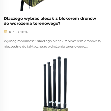
Dlaczego wybrać plecak z blokerem dronów
do wdrożenia terenowego?
Jun 10, 2026
Wymóg mobilności: dlaczego plecaki z blokerem dronów są
niezbędne do taktycznego wdrożenia terenowego.
Powszechne stosowanie systemów powietrznych
bezzałogowych (UAS) w różnorodnych obszarach
operacyjnych wymaga wysoce elastycznych rozwiązań
przeciwdronowych. Stacjonarne blokery...