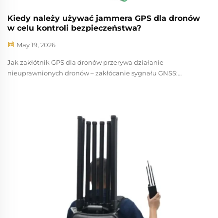
Kiedy należy używać jammera GPS dla dronów
w celu kontroli bezpieczeństwa?
May 19, 2026
Jak zakłótnik GPS dla dronów przerywa działanie
nieuprawnionych dronów – zakłócanie sygnału GNSS:
blokowanie GPS, GLONASS i Galileo w celu wyłączenia
nawigacji. Nieuprawnione drony opierają się niemal w
całości na globalnych systemach nawigacji satelitarnej
(GNSS), w tym na GPS, GLONA...