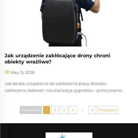
Jak urządzenie zakłócające drony chroni
obiekty wrażliwe?
May 15, 2026
Jak działa urządzenie do zakłócania pracy dronów:
zakłócenia radiowe i neutralizacja sygnałów – przerywanie
połączeń sterowania i nawigacji GPS w celu wymuszenia
bezpiecznego lądowania lub powrotu do punktu startu.
...
Poprzedni
1
2
3
4
6
Następny
Urządzenie do zakłócania pracy dronów emituje
wysokomocowe sygnały radiowe (RF) w kluczowych pasmach
częstotliwości...