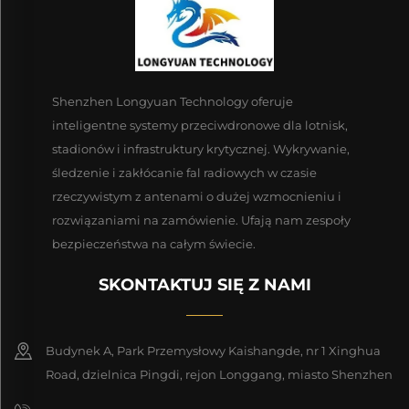
Shenzhen Longyuan Technology oferuje
inteligentne systemy przeciwdronowe dla lotnisk,
stadionów i infrastruktury krytycznej. Wykrywanie,
śledzenie i zakłócanie fal radiowych w czasie
rzeczywistym z antenami o dużej wzmocnieniu i
rozwiązaniami na zamówienie. Ufają nam zespoły
bezpieczeństwa na całym świecie.
SKONTAKTUJ SIĘ Z NAMI
Budynek A, Park Przemysłowy Kaishangde, nr 1 Xinghua
Road, dzielnica Pingdi, rejon Longgang, miasto Shenzhen