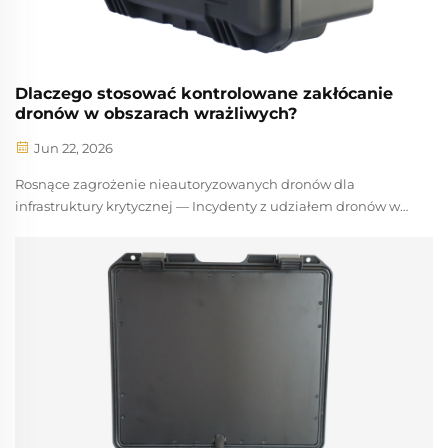
Dlaczego stosować kontrolowane zakłócanie
dronów w obszarach wrażliwych?
Jun 22, 2026
Rosnące zagrożenie nieautoryzowanych dronów dla
infrastruktury krytycznej — Incydenty z udziałem dronów w
elektrowniach, zakładach wodnych i obiektach rządowych.
Nieautoryzowane loty dronów w pobliżu wrażliwych miejsc
eskalują od uciążliwości do udowodnionych zagrożeń
bezpieczeństwa. W trakcie...