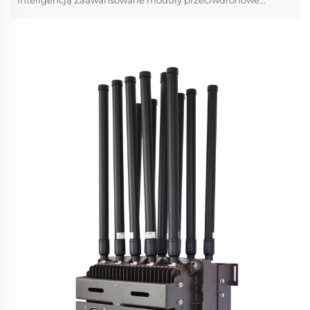
opierają się na złożonych systemach wykrywania, które
identyfikują nieupoważnione drony (UAV – bezzałogowe
statki powietrzne), zanim staną się zagrożeniem.
Natychmiastowa identyfikacja dronów wymaga p...