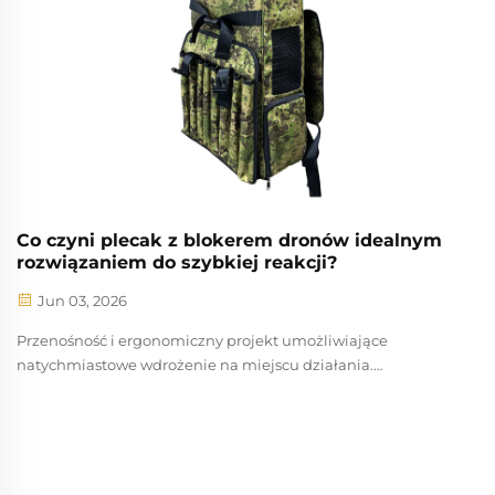
Co czyni plecak z blokerem dronów idealnym
rozwiązaniem do szybkiej reakcji?
Jun 03, 2026
Przenośność i ergonomiczny projekt umożliwiające
natychmiastowe wdrożenie na miejscu działania.
Skuteczność zespołu szybkiego reagowania zależy od
szybkości, z jaką może on wdrożyć sprzęt przeciwdronowy —
dlatego przenośność i ergonomiczny projekt są warunkiem
koniecznym. Blokada dronów w postaci plecaka...