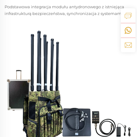
Podstawowa integracja modułu antydronowego z istniejącą
infrastrukturą bezpieczeństwa, synchronizacja z systemami
kontroli dostępu, monitoringu CCTV i alarmów
przeciwpożarowych Nowoczesny moduł antydronowy nie
działa w izolacji — działa jak centralny układ nerwowy...