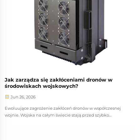
Jak zarządza się zakłóceniami dronów w
środowiskach wojskowych?
Jun 26, 2026
Ewoluujące zagrożenie zakłóceń dronów w współczesnej
wojnie. Wojska na całym świecie stają przed szybko
zmieniającym się powietrznym krajobrazem zagrożeń, w
którym zakłócenia działania dronów stały się decydującym
czynnikiem wpływającym na wynik misji. Przeciwnicy