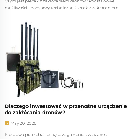
Czym jest plecak z zakłócaniem dronów? Podstawowe
możliwości i podstawy techniczne Plecak z zakłócaniem
dronów to przenośny, noszony przez żołnierza system
przeciwdronowy zaprojektowany do szybkiej rozmieszczania
w dynamicznych operacjach pieszych. W przeciwieństwie do
stacjonarnych systemów lub tych montowanych na
pojeździe...
Dlaczego inwestować w przenośne urządzenie
do zakłócania dronów?
May 20, 2026
Kluczowa potrzeba: rosnące zagrożenia związane z