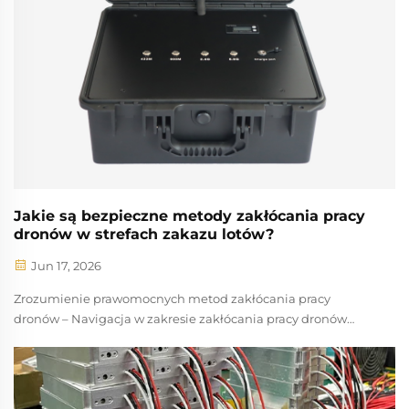
Jakie są bezpieczne metody zakłócania pracy
dronów w strefach zakazu lotów?
Jun 17, 2026
Zrozumienie prawomocnych metod zakłócania pracy
dronów – Navigacja w zakresie zakłócania pracy dronów
wymaga ścisłego przestrzegania federalnych przepisów, aby
zapewnić bezpieczeństwo przestrzeni powietrznej i
zgodność z prawem. W Stanach Zjednoczonych Federalna
Administracja Lotnicza (FAA) nadzoruje ...