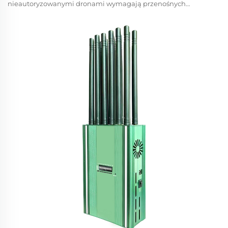
nieautoryzowanymi dronami wymagają przenośnych
środków przeciwdziałania. Wzrost liczby incydentów na
dynamicznych, wysokiego ryzyka obiektach. Liczba
nieautoryzowanych lotów dronów wzrosła w 2024 r. o ponad
30% w miejscach krytycznych – w tym na lotniskach, w
zakładach karnych i w elektrowniach...