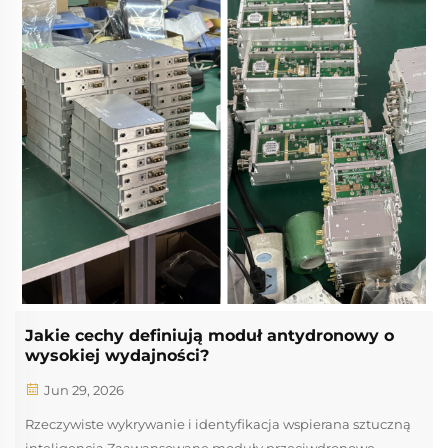
Jakie cechy definiują moduł antydronowy o
wysokiej wydajności?
Jun 29, 2026
Rzeczywiste wykrywanie i identyfikacja wspierana sztuczną
inteligencją Zaawansowane moduły przeciwdronowe