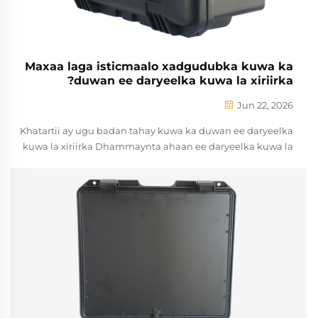
Maxaa laga isticmaalo xadgudubka kuwa ka
duwan ee daryeelka kuwa la xiriirka?
Jun 22, 2026
Khatartii ay ugu badan tahay kuwa ka duwan ee daryeelka
kuwa la xiriirka Dhammaynta ahaan ee daryeelka kuwa la
xiriirka, waxyaalaha caqabadooda, iyo goobaha dowladda.
Daryeelka aan la xiriirin karo oo ah goobaha la xiriirka ayaa
ka badanee kuwa la xiriirka ilaa khatartii ahaan ee
daryeelka. Duri...