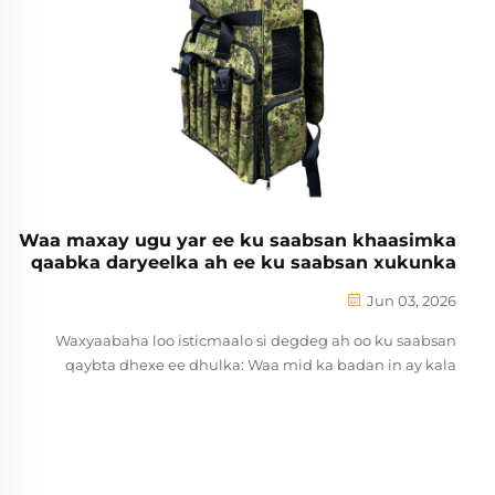
Waa maxay ugu yar ee ku saabsan khaasimka
qaabka daryeelka ah ee ku saabsan xukunka
mararka badan?
Jun 03, 2026
Waxyaabaha loo isticmaalo si degdeg ah oo ku saabsan
qaybta dhexe ee dhulka: Waa mid ka badan in ay kala
duwan yihiin sida loo isticmaalo qaybta la xiriira karaa
qaabka dhulka—waxaana leh waa in ay noqdaan
waxyaabaha loo isticmaalo si degdeg ah oo ku saabsan
qaybta dhexe ee dhulka iyo qaabka la xiriira karaa. Qaabka
la xiriira karaa qaybta dhexe ee dhulka...