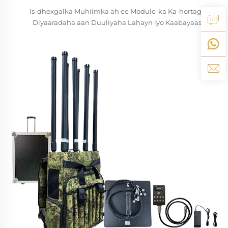
Is-dhexgalka Muhiimka ah ee Module-ka Ka-hortagga
Diyaaradaha aan Duuliyaha Lahayn iyo Kaabayaasha
Amniga ee Jira Iswaafajinta Xakamaynta Helitaanka, CCTV,
iyo Nidaamyada Digniinta Dabka Module-ka ka-hortagga
Diyaaradaha aan Duuliyaha Lahayn ee Casriga ah kuma
shaqeeyo go'doon - wuxuu u shaqeeyaa sidii habdhiska
neerfaha dhexe ...