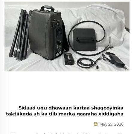
Sidaad ugu dhawaan kartaa shaqooyinka
taktiikada ah ka dib marka gaaraha xiddigaha
la isticmaalin karo?
May 27, 2026