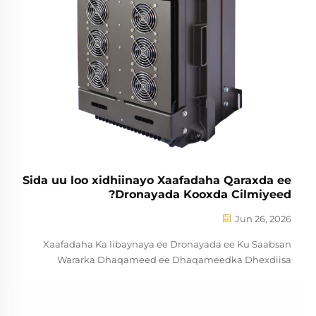
Sida uu loo xidhiinayo Xaafadaha Qaraxda ee
Dronayada Kooxda Cilmiyeed?
Jun 26, 2026
Xaafadaha Ka Iibaynaya ee Dronayada ee Ku Saabsan
Wararka Dhaqameed ee Dhaqameedka Dhexdiisa
Kooxdayda Cilmiyeed ee Dhexdiisa ayaa ku jira xaalad aad u
fiican oo ka dhacay in xaaladaha qaraxda ay ku jiraan
waxyaalaha la xidhiinayo, taasoo ah xaalad aad u muhiim ah