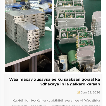
Waa maxay xusaysa ee ku saabsan qoraal ka
dhacaya in la galkaro karaan?
Jun 29, 2026
Ku xidhiidh iyo Kaliya ku xidhiidhaya ah ee AI: Wadajirka
caadiyada ugaar ah ee ku xidhiidhaya ah ay la isticmaalo