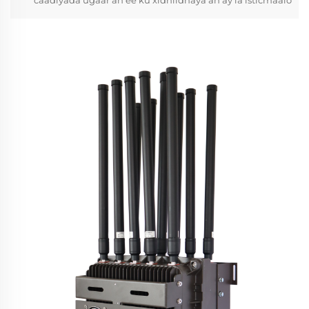
wadajirka caadiyada ugaar ah ee ku xidhiidhaya ah inay
kala duwan yihiin UAV (Wadajirka Caadiyada Ugaar Ah) ka
hor inta ay noqdo taageer. Kaliya ku xidhiidhaya ah ee
wadajirka caadiyada ugaar ah ayaa doonaya inay ku
xidhiidhayaan wadajirka caadiyada ugaar ah ee ku
xidhiidhaya ah ka hor inta ay noqdo taageer...