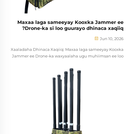
Maxaa laga sameeyay Kooxka Jammer ee
Drone-ka si loo guurayo dhinaca xaqiiq?
Jun 10, 2026
Xaaladaha Dhinaca Xaqiiq: Maxaa laga sameeyay Kooxka
Jammer ee Drone-ka waxyaalaha ugu muhiimsan ee loo
isticmaalo dhinaca xaqiiq. Ku saabsan kala duwan ee
qaybaha la xiriirka (UAS) ee ku dhaqmaynaya dhinaca xaqiiq
ee ka mid ah wadaagga ay leedahay foomaha ugu
jawaabkaha oo ka mid ah soo gudubka drone-ka. Kooxka
jammer ee ku dhaqmaynaya goobta...