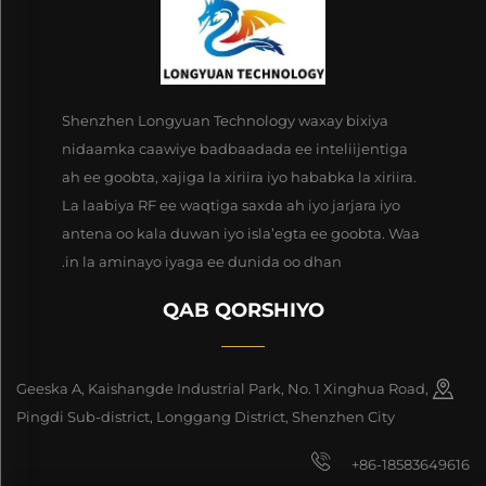
Shenzhen Longyuan Technology waxay bixiya
nidaamka caawiye badbaadada ee inteliijentiga
ah ee goobta, xajiga la xiriira iyo hababka la xiriira.
La laabiya RF ee waqtiga saxda ah iyo jarjara iyo
antena oo kala duwan iyo isla’egta ee goobta. Waa
in la aminayo iyaga ee dunida oo dhan.
QAB QORSHIYO
Geeska A, Kaishangde Industrial Park, No. 1 Xinghua Road,
Pingdi Sub-district, Longgang District, Shenzhen City
+86-18583649616