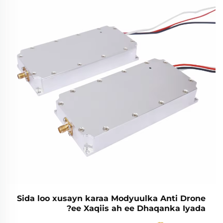
ee ku saabsan dhammaan xaaladaha ku saabsan xukunka.
Dabadeed ayaa la isticmaali karaa dronayada qorsho yar ee
ku saleysan...
Sida loo xusayn karaa Modyuulka Anti Drone
ee Xaqiis ah ee Dhaqanka Iyada?