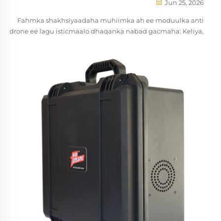
Jun 25, 2026
Fahmka shakhsiyaadaha muhiimka ah ee moduulka anti
drone ee lagu isticmaalo dhaqanka nabad gacmaha: Keliya,
Raacinta, iyo Xadgudubka: Ee saddex shakhsiyaadaha
muhiimka ah ee moduulka anti drone. Moduulkii anti drone
oo caadiga ah ee lagu isticmaalo dhaqanka nabad gacmaha
ayaa shaqaynaya si jirjiro, iyo si xun...