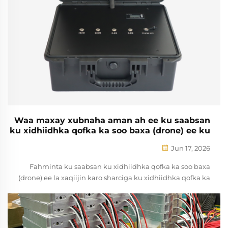
Waa maxay xubnaha aman ah ee ku saabsan
ku xidhiidhka qofka ka soo baxa (drone) ee ku
jira meelaha la aado in lagu soo baxo?
Jun 17, 2026
Fahminta ku saabsan ku xidhiidhka qofka ka soo baxa
(drone) ee la xaqiijin karo sharciga ku xidhiidhka qofka ka
soo baxa (drone) wuxuu u baahan yahay in la eegayo si sax
ah sharciyada federaalka si ay ugu dhisato amnaha dhulka
iyo in la xaqiijin karo. Maraykanka, Hay'adda Arrimaha
Federaalka ee Dhulka (FAA) waxay ku cadayn ...