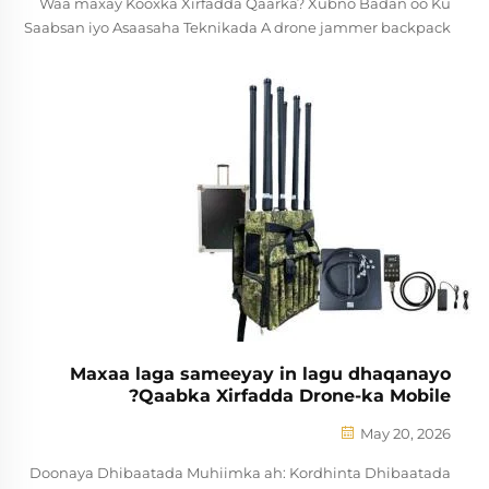
Waa maxay Kooxka Xirfadda Qaarka? Xubno Badan oo Ku
Saabsan iyo Asaasaha Teknikada A drone jammer backpack
waa qoys ka saabsan, oo la isticmaala dhaqso ku jira, oo loo
sameeyay in lagu guurin karo xaqiiqda, oo la isticmaalo
marka la isku dayo qof kasta oo ku jira qaranka. Ka differen
ka dhacaya qoyska la isticmaalo ama qoyska la isticmaalo
guriga ama qoyska la isticmaalo guriga...
Maxaa laga sameeyay in lagu dhaqanayo
Qaabka Xirfadda Drone-ka Mobile?
May 20, 2026
Doonaya Dhibaatada Muhiimka ah: Kordhinta Dhibaatada