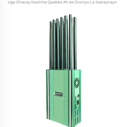
Uga Dhacay Kaalinta Qaabka Ah ee Droniyo La Ilaalaynayn
Waa Inuu Ku Daro Qaabka Ah ee Ku Daro Qaabka Ah ee
Dhibaatada Uga Dhacay Kaalinta Qaabka Ah ee Droniyo La
Ilaalaynayn Waa Inuu Ku Daro Qaabka Ah ee Ku Daro
Qaabka Ah ee Dhibaatada Uga Dhacay Kaalinta Qaabka Ah
ee Droniyo La Ilaalaynayn Waa Inuu Ku Daro Qaabka Ah ee
Ku Daro Qaabka Ah ee Dhibaatada Uga Dhacay Kaalinta
Qaabka Ah ee Droniyo La Ilaalaynayn Waa Inuu Ku Daro
Qaabka Ah ee Ku Daro Qaabka Ah ee Dhibaatada Uga
Dhacay Kaalinta Qaabka Ah ee Droniyo La Ilaalaynayn Waa
Inuu Ku Daro Qaabka Ah ee Ku Daro Qaabka Ah ee
Dhibaatada Uga Dhacay Kaalinta Qaabka Ah ee Droniyo La
Ilaalaynayn Waa Inuu Ku Daro Qaabka Ah ee Ku Daro
Qaabka Ah ee Dhibaatada Uga Dhacay Kaalinta Qaabka Ah
ee Droniyo La Ilaalaynayn Waa Inuu Ku Daro Qaabka Ah ee
Ku Daro Qaabka Ah ee Dhibaatada Uga Dhacay Kaalinta
Qaabka Ah ee Droniyo La Ilaalaynayn Waa Inuu Ku Daro
Qaabka Ah ee Ku Daro Qaabka Ah ee Dhibaatada Uga
Dhacay Kaalinta Qaabka Ah ee Droniyo La Ilaalaynayn Waa
Inuu Ku Daro Qaabka Ah ee Ku Daro Qaabka Ah ee
Dhibaatada Uga Dhacay Kaalinta Qaabka Ah ee Droniyo La