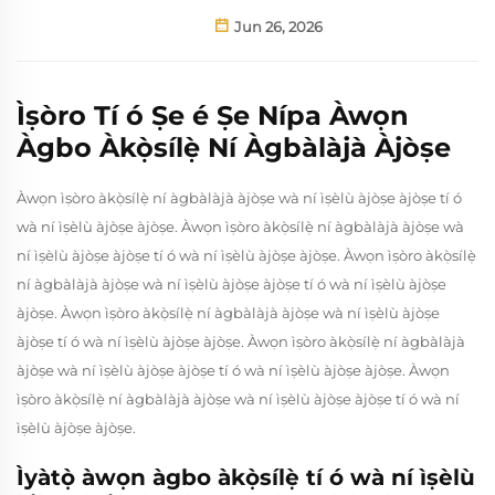
Jun 26, 2026
Ìṣòro Tí ó Ṣe é Ṣe Nípa Àwọn
Àgbo Àkọ̀sílẹ̀ Ní Àgbàlàjà Àjòṣe
Àwọn ìṣòro àkọ̀sílẹ̀ ní àgbàlàjà àjòṣe wà ní ìṣèlù àjòṣe àjòṣe tí ó
wà ní ìṣèlù àjòṣe àjòṣe. Àwọn ìṣòro àkọ̀sílẹ̀ ní àgbàlàjà àjòṣe wà
ní ìṣèlù àjòṣe àjòṣe tí ó wà ní ìṣèlù àjòṣe àjòṣe. Àwọn ìṣòro àkọ̀sílẹ̀
ní àgbàlàjà àjòṣe wà ní ìṣèlù àjòṣe àjòṣe tí ó wà ní ìṣèlù àjòṣe
àjòṣe. Àwọn ìṣòro àkọ̀sílẹ̀ ní àgbàlàjà àjòṣe wà ní ìṣèlù àjòṣe
àjòṣe tí ó wà ní ìṣèlù àjòṣe àjòṣe. Àwọn ìṣòro àkọ̀sílẹ̀ ní àgbàlàjà
àjòṣe wà ní ìṣèlù àjòṣe àjòṣe tí ó wà ní ìṣèlù àjòṣe àjòṣe. Àwọn
ìṣòro àkọ̀sílẹ̀ ní àgbàlàjà àjòṣe wà ní ìṣèlù àjòṣe àjòṣe tí ó wà ní
ìṣèlù àjòṣe àjòṣe.
Ìyàtọ̀ àwọn àgbo àkọ̀sílẹ̀ tí ó wà ní ìṣèlù