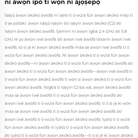
ní àwọn ìpò tí wọ́n ní àjọṣepọ̀
Ìdájọ́ àwọn àkókò àwòfà ní ìṣẹ̀lẹ̀ tí ó wúlá fún àwọn àkókò méjì tí
ó ṣe pàtàkì: àwọn ìdájọ́ ìṣẹ́yìn àti ìṣẹ́yìn àwọn àkókò (C2) àti
ìṣẹ́yìn àwọn àkókò àwòfà. Ìjàmìní ní àwọn ìgbà 2.4 GHz àti 5.8
GHz lè yọ àwọn ìwé àwòfà àti àwọn ìwé àwòfà láàárín àwọn ìwé
àwòfà, tó sì jẹ́ kí àwọn àkókò àwòfà máa ṣe àwọn ìwé àwòfà tí ó
wúlá fún àwọn àkókò àwòfà. Ní àwọn àkókò tí ó wúlá fún àwọn
àkókò àwòfà—ní àwọn àkókò tí ó wúlá fún àwọn àkókò àwòfà àti
àwọn àkókò tí ó wúlá fún àwọn àkókò àwòfà—àwọn ìwé àwòfà tí
ó wúlá fún àwọn àkókò àwòfà ti wọ̀n sí àwọn àkókò tí ó wúlá fún
àwọn àkókò àwòfà. Nígbà tí ìṣẹ́yìn C2 bá wà, àwọn àkókò àwòfà
máa ṣe àwọn ìwé àwòfà tí ó wúlá fún àwọn àkókò àwòfà àti
àwọn ìwé àwòfà tí ó wúlá fún àwọn àkókò àwòfà, tí ó sì jẹ́ kí wón
máa ṣe àwọn ìwé àwòfà tí ó wúlá fún àwọn àkókò àwòfà àti
àwọn ìwé àwòfà tí ó wúlá fún àwọn àkókò àwòfà. Ìyàtọ̀ tí ó wúlá
fún àwọn àkókò àwòfà ni ìyàtọ̀ tí ó wúlá fún àwọn àkókò àwòfà
àti ìyàtọ̀ tí ó wúlá fún àwọn àkókò àwòfà—tí ó sì jẹ́ kí àwọn àkókò