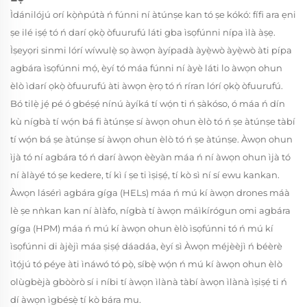
Ìdánilójú orí kọ̀ǹpútà ń fúnni ní àtúnṣe kan tó ṣe kókó: fífi ara ẹni
ṣe ilé iṣẹ́ tó ń darí ọkọ̀ òfuurufú láti gba ìsọfúnni nípa ìlà àṣẹ.
Ìṣeyọri sinmi lórí wíwulẹ̀ sọ àwọn àyípadà àyẹ̀wò àyẹ̀wò àti pípa
agbára ìsọfúnni mọ́, èyí tó máa fúnni ní àyè láti lo àwọn ohun
èlò ìdarí ọkọ̀ òfuurufú àti àwọn ẹ̀rọ tó ń ríran lórí ọkọ̀ òfuurufú.
Bó tilẹ̀ jẹ́ pé ó gbéṣẹ́ nínú àyíká tí wọ́n ti ń ṣàkóso, ó máa ń dín
kù nígbà tí wọ́n bá fi àtúnṣe sí àwọn ohun èlò tó ń ṣe àtúnṣe tàbí
tí wọ́n bá ṣe àtúnṣe sí àwọn ohun èlò tó ń ṣe àtúnṣe. Àwọn ohun
ìjà tó ní agbára tó ń darí àwọn èèyàn máa ń ní àwọn ohun ìjà tó
ní àlàyé tó ṣe kedere, tí kì í ṣe ti ìṣiṣẹ́, tí kò sì ní sí ewu kankan.
Àwọn lásérì agbára gíga (HELs) máa ń mú kí àwọn drones máà
lè ṣe nǹkan kan ní àlàfo, nígbà tí àwọn máìkírógun omi agbára
gíga (HPM) máa ń mú kí àwọn ohun èlò ìsọfúnni tó ń mú kí
ìsọfúnni di àjèjì máa ṣiṣẹ́ dáadáa, èyí sì Àwọn méjèèjì ń béèrè
ìtọ́jú tó péye àti ìnáwó tó pọ̀, síbẹ̀ wọ́n ń mú kí àwọn ohun èlò
olùgbèjà gbòòrò sí i níbi tí àwọn ìlànà tàbí àwọn ìlànà ìṣiṣẹ́ ti ń
dí àwọn ìgbésẹ̀ tí kò bára mu.