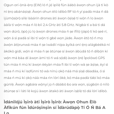
Ogun orí-ọ̀nà-ẹ̀rọ (EW) ló ń jẹ́ ìpìlẹ̀ fún ààbò àwọn ohun ìjà tí kò
ní ẹ̀rọ abánáṣiṣẹ́. Àwọn ohun èlò ìdìbò RF tó ń yí padà máa ń dá
ìjùmọ̀sọ̀rọ̀ sílẹ̀ láàárín drones àti àwọn òṣìṣẹ́ tí wọ́n ń lo àwọn
ààlà tí wọ́n máa ń lò bíi 2.4 GHz àti 5.8 GHz. Nígbà tí a bá ti dá
wọn dúró, ọ̀pọ̀ jù lọ àwọn drones máa ń ṣe ìfilọ̀ ìjápọ̀ tí kò ṣeé rí,
wọ́n á sì padà sí ibi tí wọ́n ti gbé wọn jáde. Àwọn ètò tó ń mọ
àwọ̀n àtọ̀runwá máa ń ṣe ìwádìí nípa àyíká oní-ẹ̀rọ alágbèéká ní
àkókò gidi, wọ́n sì máa ń ṣe àtúnṣe sí àwọn àbùdá tó ń díbọ́n kí
wọ́n má bàa dí àwọn àmì tó ń wá sọ́dọ̀ àwọn ọ̀rẹ́ Ìpolówó GPS
tún máa ń mú kí àwọn èèyàn máa fi ibi tí wọ́n wà ṣe àṣìṣe, èyí sì
máa ń mú kí ìsọfúnni tó wà nínú ọkọ̀ náà má ṣiṣẹ́ dáadáa, ó sì
máa ń mú kí ọkọ̀ náà máa rìn lórí òkè, kó máa padà tàbí kó máa
gúnlẹ̀. Àwọn agbára wọ̀nyí jọ ń dáàbò bo ara wọn, ṣùgbọ́n ó nílò
àtúnṣe sí i láti lè kojú àwọn àtakò àti àwọn ìṣẹ̀lẹ̀ tó dá lórí ìdìbò.
Ìdánilójú Ìṣirò àti Ìṣirò Ìṣirò: Àwọn Ohun Èlò
Àfikún fún Ìdúróṣinṣin sí Ìdàrúdàpọ̀ Tí Ó Ń Bá A
Lọ