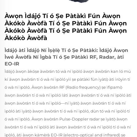
Àwọn Ìdájọ́ Tí ó Ṣe Pàtàkì Fún Àwọn
Àkókò Àwòfà Tí ó Ṣe Pàtàkì Fún Àwọn
Àkókò Àwòfà Tí ó Ṣe Pàtàkì Fún Àwọn
Àkókò Àwòfà
Ìdájọ́ àti Ìdájọ́ Ní Ìṣẹ̀lẹ̀ Tí ó Ṣe Pàtàkì: Ìdájọ́ Àwọn
Ìwé Àwòfà Ní Ìgbà Tí ó Ṣe Pàtàkì RF, Radar, àti
EO-IR
Ìdájọ́ àwọn àkóṣe àwòrán tó wà ní ìpòló àwọn àwòrán kan ló mú
kí àwọn àwòrán tí ó wà ní ìpòló yìí ṣe pàtàkì fún ìyàtọ̀ àti ìròyìn tí
ó wà ní ìpòló. Àwọn àwòrán RF (Radio frequency) ṣe ìfipamọ̀
àwọn àwòrán tí ó wà ní ìpòló láti àwọn àwòrán tí ó wà ní ìpòló àti
àwọn àwòrán tí ó wà ní ìpòló—ní ìyàtọ̀ àwọn àwòrán tí ó wà ní
ìpòló àti ìyàtọ̀ àwọn àwòrán tí ó wà ní ìpòló, dùn tó wà ní ìpòló tí
ó wà ní ìpòló. Àwọn àwòrán Pulse-Doppler radar ṣe ìyàtọ̀ àwọn
àwòrán tí ó wà ní ìpòló àti àwọn àwòrán tí ó wà ní ìpòló tí ó wà ní
ìpòló, àti àwọn kámèrà EO-IR (electro-optical and infrared) ṣe