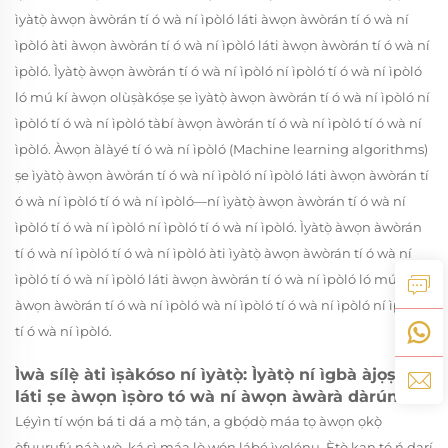
ìyàtọ̀ àwọn àwòrán tí ó wà ní ìpòló láti àwọn àwòrán tí ó wà ní
ìpòló àti àwọn àwòrán tí ó wà ní ìpòló láti àwọn àwòrán tí ó wà ní
ìpòló. Ìyàtọ̀ àwọn àwòrán tí ó wà ní ìpòló ní ìpòló tí ó wà ní ìpòló
ló mú kí àwọn olùṣàkóṣe ṣe ìyàtọ̀ àwọn àwòrán tí ó wà ní ìpòló ní
ìpòló tí ó wà ní ìpòló tàbí àwọn àwòrán tí ó wà ní ìpòló tí ó wà ní
ìpòló. Àwọn àlàyé tí ó wà ní ìpòló (Machine learning algorithms)
ṣe ìyàtọ̀ àwọn àwòrán tí ó wà ní ìpòló ní ìpòló láti àwọn àwòrán tí
ó wà ní ìpòló tí ó wà ní ìpòló—ní ìyàtọ̀ àwọn àwòrán tí ó wà ní
ìpòló tí ó wà ní ìpòló ní ìpòló tí ó wà ní ìpòló. Ìyàtọ̀ àwọn àwòrán
tí ó wà ní ìpòló tí ó wà ní ìpòló àti ìyàtọ̀ àwọn àwòrán tí ó wà ní
ìpòló tí ó wà ní ìpòló láti àwọn àwòrán tí ó wà ní ìpòló ló mú kí
àwọn àwòrán tí ó wà ní ìpòló wà ní ìpòló tí ó wà ní ìpòló ní ìpòló
tí ó wà ní ìpòló.
Ìwà sílẹ̀ àti ìṣàkóso ní ìyàtọ̀: Ìyàtọ̀ ní ìgbà àjọṣepọ̀
láti ṣe àwọn ìṣòro tó wà ní àwọn àwàrà dàrún
Lẹ́yìn tí wọ́n bá ti dá a mọ̀ tán, a gbọ́dọ̀ máa tọ àwọn ọkọ̀
òfuurufú náà wò, ká sì máa lò wọ́n lábẹ́ ìyọlẹ́nu. Ètò kan tó ń darí