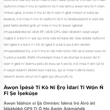
ìsọfúnni máa ń mú kí ìsọfúnni tó ń wá látinú àwọn ẹ̀rọ tó ń ríran
nǹkan gbà, ó máa ń mú kí ibi tí wọ́n ń gbé nǹkan sí túbọ̀ ṣe
kedere, ó sì máa ń mú kí ìsọfúnni tó ń lọ láìdáwọ́dúró tí wọ́n bá
pàd Ìṣètò àkókò gidi yìí máa ń mú kí àwọn ìgbésẹ̀
ìmúpadàbòbò bí ìdìdì RF, ìdìdì GPS, tàbí ìdìdìdín-ìṣiṣẹ́ wáyé
nígbà tí a bá ti rí i pé ojú ọ̀nà náà kò bára dé. Ṣíṣe àtọ̀dá ìsọfúnni
láti ìgbà tí a bá ti rí i títí di ìgbà tí a bá ti pa á dín àkókò
ìmúpadàbọ̀sí kù, ó sì ń mú kí iṣẹ́ náà rọrùn láti ṣe sí àwọn ewu tó
ń yára yí padà. Àlàfo ìmúrasípò máa ń ṣe àtúnṣe sí àwọn ibi tí
wọ́n ń gbé ní ìbámu pẹ̀lú bí ewu ṣe ń pọ̀ tó, ó sì máa ń dín ìjà tó
ń wáyé láàárín àkókò kan náà kù, èyí sì máa ń dènà ìkọlù
láàárín àwọn ohun tó ń gbé ojú òfuurufú ró.
Àwọn Ìpèsè Tí Kò Ní Ẹ̀rọ Ìdarí Tí Wọ́n Ń
Fi Ṣe Ìṣekúṣe
Àwọn Ìdáhùn sí Ìjà Òmíràn: Ìdènà Ìró Àìró àti
Ìdáàbòbò GPS Tí Ó Mọ Àwọ̀n Àràmàǹdà