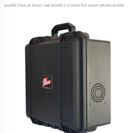
àwòfà máa ṣe àwọn ìwé àwòfà tí ó wúlá fún àwọn àkókò àwòfà.