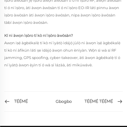
Ìṣòro àwòsàn jẹ́ ìṣòro àwọn àwòsàn tí ó ní ìṣòro RF, àwọn àwòsàn
tí ó ní ìṣòro, àti àwọn àwòsàn tí ó ní ìṣòro EO-IR láti pinnu àwọn
ìṣòro àwòsàn àti àwọn ìṣòro àwòsàn, nípa àwọn ìṣòro àwòsàn
tàbí àwọn ìṣòro àwòsàn.
Kí ni àwọn ìṣòro tí kò ní ìṣòro àwòsàn?
Awọn iṣẹ́ àgbékalẹ̀ tí kò ní ìyàtọ̀ ìdájọ́ jùlọ̀ ni àwọn ìṣẹ́ àgbékalẹ̀
tí kò ní àfikún láti ṣe ìdájọ́ àwọn ohun ènìyàn. Wọ́n sì wà sí RF
jamming, GPS spoofing, cyber-takeover, àti àwọn àgbékalẹ̀ tí ó
ní ìyàtọ̀ àwọn ẹ̀yìn tí ó wà sí lázàà, àti míkúwávè.
TẸ́Ẹ́MẸ́
TẸ́Ẹ́MẸ́ TẸ́Ẹ́MẸ́
Gbogbo