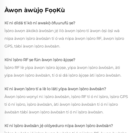
Àwọn àwùjọ FọọKù
Kí ni dídá tí kò ní awakọ̀ òfuurufú ṣe?
Ìṣòro àwọn àkókò àwòsàn jẹ́ ìlò àwọn ìṣòro tí àwọn òṣì òṣì wà
nípa àwọn ìṣòro àwòsàn tí ó wà nípa àwọn ìṣòro RF, àwọn ìṣòro
GPS, tàbí àwọn ìṣòro àwòsàn.
Kíni ìṣòro RF ṣe fún àwọn ìṣòro àjọṣe?
Ìṣòro RF lè yípa àwọn ìṣòro àjọṣe, yípa àwọn ìṣòro àwòsàn, àti
yípa àwọn ìṣòro àwòsàn, tí ó sì dá ìṣòro àjọṣe àti ìṣòro àwòsàn.
Kí ni àwọn ìṣòro tí a lè lo láti yípa àwọn ìṣòro àwòsàn?
Àwọn ìṣòro wọnyí ni: ìṣòro àwòsàn, ìṣòro RF tí ó ní ìṣòro, ìṣòro GPS
tí ó ní ìṣòro, ìṣòro àwòsàn, àti àwọn ìṣòro àwòsàn tí ó ní ìṣòro
àwòsàn tàbí àwọn ìṣòro àwòsàn tí ó ní ìṣòro àwòsàn.
Kí ni ìṣòro àwòsàn jẹ́ olóyeduro nípa àwọn ìṣòro àwòsàn?