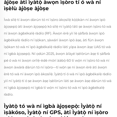
àjòṣe àti ìyàtọ̀ àwọn ìṣòro tí ó wà ní
ìṣèlù àjòṣe àjòṣe
Ìwà sílẹ̀ tí àwọn dàrún tó ní ìṣòro àkọsílẹ̀ kọ̀ọ̀kàn ní àwọn ìpò
àjọṣepọ̀ àti àwọn àjọṣepọ̀ kò sílẹ̀ ní ìyàtọ̀ láti ṣe àwọn ìṣòro tó wà
ní àwọn àgbékalẹ̀ ràdío (RF). Àwọn èrè yìí lè ṣàfàrà àwọn ìpò
àgbékalẹ̀ ràdío ní ìṣọ̀kan, ṣàwárí àwọn ìpò àṣẹ, àti fún àwọn
ìṣọ̀kan tó wà ní ìpò àgbékalẹ̀ ràdío láti yípa àwọn àṣẹ UAS tó wà
ní ìgbà àjọṣepọ̀. Ní ọdún 2025, àwọn àlàyé ìṣèlòrùn àṣẹ ti ṣàfàrà
pé ó wà ní àwọn orílẹ̀-èdè mórí ààbọ̀ 60 tí wọ́n ní ìṣòro tó wà ní
àwọn àwàrà dàrún tó ní ìṣòro—tí wọ́n ṣe ní àwọn èrè àti àwọn
èrè tó wà ní àwọn ìpò àkọsílẹ̀. Ìyàtọ̀ tí ó wà ní ìpò àgbékalẹ̀ ràdío
yìí ní ìyàtọ̀ tí ó ṣe àwọn àṣẹ ìṣèlòrùn láti ṣe àwọn àṣẹ dàrún tó wà
ní ìgbà àjọṣepọ̀ ní ìgbà tí wọ́n ní ìṣòro tó wà ní ìpò àgbékalẹ̀
ràdío.
Ìyàtọ̀ tó wà ní ìgbà àjọṣepọ̀: Ìyàtọ̀ ní
ìṣàkóso, Ìyàtọ̀ ní GPS, àti Ìyàtọ̀ ní ìṣòro