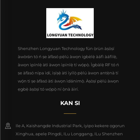
Shenzhen Longyuan Technology fún ọ̀rùn àṣòṣí
àwòrán tó ń ṣe àfàsó pẹ̀lú àwọn igbèlẹ̀ àáfì àáfìlẹ̀,
àwọn ìpínlẹ̀ àtì àwọn ìpínlẹ̀ tí wọ́pọ̀. Ìgbàlẹ̀ RF tó ń
ṣe àfàsó nípa ìdí, ìṣíṣẹ̀ àti ìyílọ̀ pẹ̀lú àwọn antẹ̀nà tí
wọ́n ti ṣe àfàsó àti àwọn ìdánimọ̀. Àṣòṣí pẹ̀lú àwọn
ẹgbẹ̀ àṣòṣí tó wọ́pọ̀ ní ọ̀nà àìrí.
KAN SI
Ile A, Kaishangde Industrial Park, iyipo kekere ọgọrun
Xinghua, apelẹ Pingdi, ILu Longgang, ILu Shenzhen