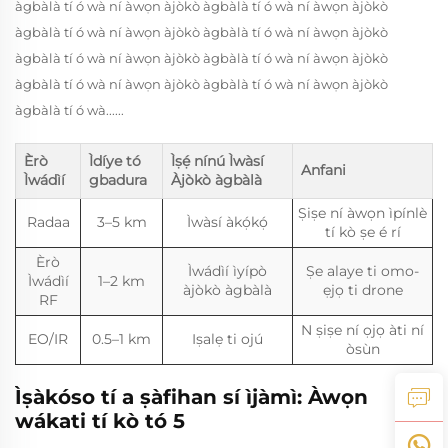
àgbàlà tí ó wà ní àwọn àjòkò àgbàlà tí ó wà ní àwọn àjòkò
àgbàlà tí ó wà ní àwọn àjòkò àgbàlà tí ó wà ní àwọn àjòkò
àgbàlà tí ó wà ní àwọn àjòkò àgbàlà tí ó wà ní àwọn àjòkò
àgbàlà tí ó wà ní àwọn àjòkò àgbàlà tí ó wà ní àwọn àjòkò
àgbàlà tí ó wà......
Èrò
Ìdíye tó
Ìṣẹ́ nínú Ìwàsí
Anfani
Ìwádìí
gbadura
Àjòkò àgbàlà
Ṣiṣe ní àwọn ìpínlè
Radaa
3–5 km
Ìwàsí àkọ́kọ́
tí kò ṣe é rí
Èrò
Ìwádìí ìyípò
Ṣe alaye ti omo-
Ìwádìí
1–2 km
àjòkò àgbàlà
ẹjọ ti drone
RF
N ṣiṣe ní ọjọ àti ní
EO/IR
0.5–1 km
Iṣalẹ ti ojú
òsùn
Ìṣàkóso tí a ṣàfihan sí ìjàmì: Àwọn
wákati tí kò tó 5