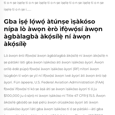
ti o n ṣe iṣẹlẹ ti o n ṣe iṣẹlẹ ti o n ṣe iṣẹlẹ ti o n ṣe iṣẹlẹ ti o n ṣe
iṣẹlẹ ti o n ṣe i......
Gba iṣẹ́ lọ́wọ́ àtúnṣe ìṣàkóso
nípa lò àwọn èrò ìfọ̀wọ́sí àwọn
àgbàlagbà àkọ́sílẹ̀ ní àwọn
àkọ́sílẹ̀
Lò àwọn èrò ìfọ̀wọ́sí àwọn àgbàlagbà àkọ́sílẹ̀ ní àwọn àkọ́sílẹ̀ n
ṣe pàtàkì láti gba àwọn ìṣàkóso àti àwọn ìṣàkóso àyọrí. Àwọn
orílẹ̀-èdè púpọ̀ fọ̀wọ́sí àwọn ìṣàkóso àyọrí (RF) nítorí àwọn
ìṣùgbọ́n tí wọ́n ṣe yìí ní ìfọ̀wọ́sí àwọn ìwé àyọrí àti àwọn èrò ìṣẹ́
àyọrí. Fún àpẹẹrẹ, U.S. Federal Aviation Administration (FAA)
fọ̀wọ́sí ìfọ̀wọ́sí tí kò ṣe àṣà áti ṣe àwọn ìṣàkóso àyọrí tí ó ju
$100,000 ju ó sọ̀rọ̀ ní àwọn ìṣàkóso ní Title 47 CFR § 15.5. Àwọn
àkọ́sílẹ̀ gbọ́dọ̀ ṣe àṣẹ̀ pẹ̀lú àwọn olùṣàkóso àyọrí àti àwọn
olùṣàkóso àyọrí láti gba àwọn ìṣàkóso tí ó ṣe pàtàkì—àti gba