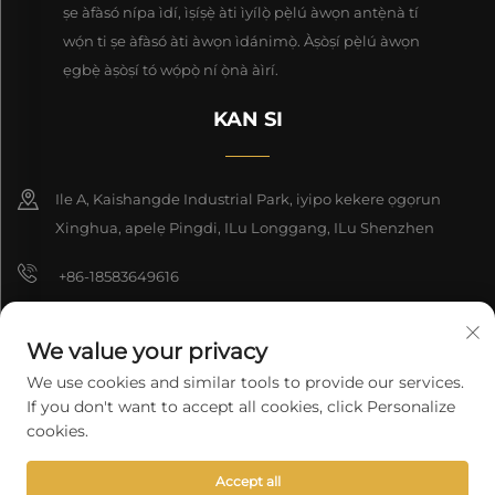
ṣe àfàsó nípa ìdí, ìṣíṣẹ̀ àti ìyílọ̀ pẹ̀lú àwọn antẹ̀nà tí
wọ́n ti ṣe àfàsó àti àwọn ìdánimọ̀. Àṣòṣí pẹ̀lú àwọn
ẹgbẹ̀ àṣòṣí tó wọ́pọ̀ ní ọ̀nà àìrí.
KAN SI
Ile A, Kaishangde Industrial Park, iyipo kekere ọgọrun
Xinghua, apelẹ Pingdi, ILu Longgang, ILu Shenzhen
+86-18583649616
[email protected]
We value your privacy
8618165761396
We use cookies and similar tools to provide our services.
If you don't want to accept all cookies, click Personalize
cookies.
Copyright © 2026 Shenzhen Longyuan Technology Co., Ltd.Gbogbo
Accept all
anfani wà láti
Ilana Asiri