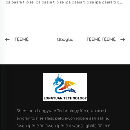
ipa paara ti o ṣe ipa paara ti o ṣe ipa paara ti o ṣe ipa paara ti o......
TẸ́Ẹ́MẸ́
TẸ́Ẹ́MẸ́ TẸ́Ẹ́MẸ́
Gbogbo
Shenzhen Longyuan Technology fún ọ̀rùn àṣòṣí
àwòrán tó ń ṣe àfàsó pẹ̀lú àwọn igbèlẹ̀ àáfì àáfìlẹ̀,
àwọn ìpínlẹ̀ àtì àwọn ìpínlẹ̀ tí wọ́pọ̀. Ìgbàlẹ̀ RF tó ń