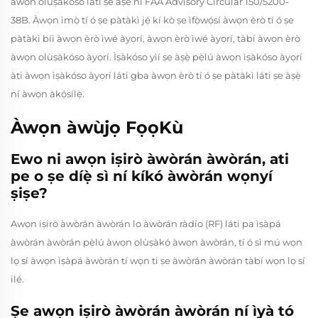
àwọn olùṣàkóso láti ṣe àṣẹ̀ ní FAA Advisory Circular 150/5200-
38B. Àwọn ìmọ̀ tí ó ṣe pàtàkì jẹ́ kí kò ṣe ìfọ̀wọ́sí àwọn èrò tí ó ṣe
pàtàkì bíi àwọn èrò ìwé àyọrí, àwọn èrò ìwé àyọrí, tàbí àwọn èrò
àwọn olùṣàkóso àyọrí. Ìṣàkóso yìí ṣe àṣẹ̀ pẹ̀lú àwọn ìṣàkóso àyọrí
àti àwọn ìṣàkóso àyọrí láti gba àwọn èrò tí ó ṣe pàtàkì láti ṣe àṣẹ̀
ní àwọn àkọ́sílẹ̀.
Àwọn àwùjọ FọọKù
Ewo ni awọn iṣirò àwòrán àwòrán, ati
pe o ṣe díẹ̀ sì ní kíkó àwòrán wọnyí
ṣiṣe?
Awọn iṣirò àwòrán àwòrán lo àwòrán ràdío (RF) láti pa ìṣàpá
àwòrán àwòrán pẹ̀lú àwọn olùṣàkó àwọn àwòrán, tí ó sì mú wọn
lọ sí àwọn ìṣàpá àwòrán tí wọn ti ṣe àwòrán àwòrán tàbí wọn lọ sí
ilé.
Ṣe awọn iṣirò àwòrán àwòrán ní ìyà tó