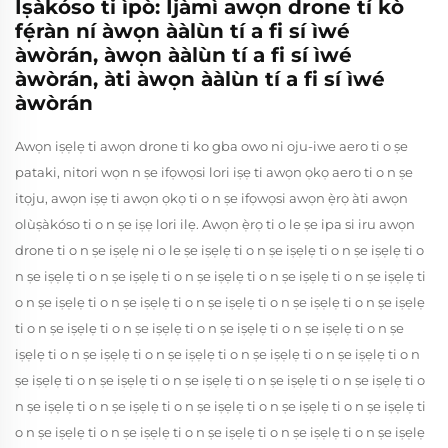
Ìṣàkóso ti ìpò: Ìjàmì awọn drone tí kò
fẹ́ràn ní àwọn ààlùn tí a fi sí ìwé
àwòrán, àwọn ààlùn tí a fi sí ìwé
àwòrán, àti àwọn ààlùn tí a fi sí ìwé
àwòrán
Awọn iṣẹlẹ ti awọn drone ti ko gba owo ni oju-iwe aero ti o ṣe
pataki, nitori wọn n ṣe ifọwọsi lori iṣẹ ti awọn ọkọ aero ti o n ṣe
itọju, awọn iṣẹ ti awọn ọkọ ti o n ṣe ifọwọsi awọn ẹ̀rọ àti awọn
olùṣàkóso ti o n ṣe iṣẹ lori ilẹ. Awọn ẹ̀rọ ti o le ṣe ipa si iru awọn
drone ti o n ṣe iṣẹlẹ ni o le ṣe iṣẹlẹ ti o n ṣe iṣẹlẹ ti o n ṣe iṣẹlẹ ti o
n ṣe iṣẹlẹ ti o n ṣe iṣẹlẹ ti o n ṣe iṣẹlẹ ti o n ṣe iṣẹlẹ ti o n ṣe iṣẹlẹ ti
o n ṣe iṣẹlẹ ti o n ṣe iṣẹlẹ ti o n ṣe iṣẹlẹ ti o n ṣe iṣẹlẹ ti o n ṣe iṣẹlẹ
ti o n ṣe iṣẹlẹ ti o n ṣe iṣẹlẹ ti o n ṣe iṣẹlẹ ti o n ṣe iṣẹlẹ ti o n ṣe
iṣẹlẹ ti o n ṣe iṣẹlẹ ti o n ṣe iṣẹlẹ ti o n ṣe iṣẹlẹ ti o n ṣe iṣẹlẹ ti o n
ṣe iṣẹlẹ ti o n ṣe iṣẹlẹ ti o n ṣe iṣẹlẹ ti o n ṣe iṣẹlẹ ti o n ṣe iṣẹlẹ ti o
n ṣe iṣẹlẹ ti o n ṣe iṣẹlẹ ti o n ṣe iṣẹlẹ ti o n ṣe iṣẹlẹ ti o n ṣe iṣẹlẹ ti
o n ṣe iṣẹlẹ ti o n ṣe iṣẹlẹ ti o n ṣe iṣẹlẹ ti o n ṣe iṣẹlẹ ti o n ṣe iṣẹlẹ