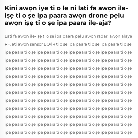
Kini awọn iye ti o le ni lati fa awọn ile-
iṣẹ ti o ṣe ipa paara awọn drone pẹlu
awọn iṣẹ ti o ṣe ipa paara ilẹ-aja?
Lati fa awọn ile-iṣẹ ti o ṣe ipa paara pẹlu awọn radar, awọn alaye
RF, ati awọn sensor EO/IR ti o ṣe ipa paara ti o ṣe ipa paara ti o ṣe
ipa paara ti o ṣe ipa paara ti o ṣe ipa paara ti o ṣe ipa paara ti o ṣe
ipa paara ti o ṣe ipa paara ti o ṣe ipa paara ti o ṣe ipa paara ti o ṣe
ipa paara ti o ṣe ipa paara ti o ṣe ipa paara ti o ṣe ipa paara ti o ṣe
ipa paara ti o ṣe ipa paara ti o ṣe ipa paara ti o ṣe ipa paara ti o ṣe
ipa paara ti o ṣe ipa paara ti o ṣe ipa paara ti o ṣe ipa paara ti o ṣe
ipa paara ti o ṣe ipa paara ti o ṣe ipa paara ti o ṣe ipa paara ti o ṣe
ipa paara ti o ṣe ipa paara ti o ṣe ipa paara ti o ṣe ipa paara ti o ṣe
ipa paara ti o ṣe ipa paara ti o ṣe ipa paara ti o ṣe ipa paara ti o ṣe
ipa paara ti o ṣe ipa paara ti o ṣe ipa paara ti o ṣe ipa paara ti o ṣe
ipa paara ti o ṣe ipa paara ti o ṣe ipa paara ti o ṣe ipa paara ti o ṣe
ipa paara ti o ṣe ipa paara ti o ṣe ipa paara ti o ṣe ipa paara ti o ṣe