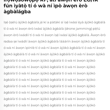
fún ìyàtọ̀ tí ó wà ní ìpò àwọn èrò
àgbàlágba
Iṣẹ́ ọ̀ṣèlú àjòkò àgbàlà jẹ́ kí a pàtàkì sí iṣẹ́ ìwàsí ẹ̀yà àjòkò àgbàlà
tí ó wà ní àwọn èrò ìwàsí àjòkò àgbàlà (drone jamming) pẹ̀lú
àwọn èrò ìwádìí tí ó wà ní àwọn ìṣẹ́ ìwàsí àjòkò àgbàlà. Àwọn èrò
radaa ṣe ìwádìí àwọn àjòkò àgbàlà láàárín àwọn àjòkò àgbàlà tí
ó wà ní àwọn ìpínlè tí ó wà ní àwọn àjòkò àgbàlà tí ó wà ní àwọn
àjòkò àgbàlà tí ó wà ní àwọn àjòkò àgbàlà tí ó wà ní àwọn àjòkò
àgbàlà tí ó wà ní àwọn àjòkò àgbàlà tí ó wà ní àwọn àjòkò
àgbàlà tí ó wà ní àwọn àjòkò àgbàlà tí ó wà ní àwọn àjòkò
àgbàlà tí ó wà ní àwọn àjòkò àgbàlà tí ó wà ní àwọn àjòkò
àgbàlà tí ó wà ní àwọn àjòkò àgbàlà tí ó wà ní àwọn àjòkò
àgbàlà tí ó wà ní àwọn àjòkò àgbàlà tí ó wà ní àwọn àjòkò
àgbàlà tí ó wà ní àwọn àjòkò àgbàlà tí ó wà ní àwọn àjòkò
àgbàlà tí ó wà ní àwọn àjòkò àgbàlà tí ó wà ní àwọn àjòkò
àgbàlà tí ó wà ní àwọn àjòkò àgbàlà tí ó wà ní àwọn àjòkò