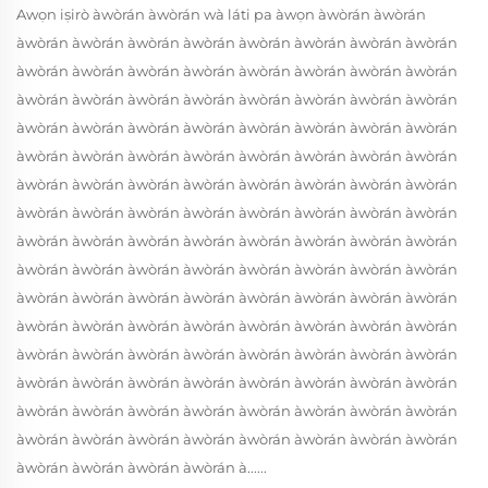
Awọn iṣirò àwòrán àwòrán wà láti pa àwọn àwòrán àwòrán
àwòrán àwòrán àwòrán àwòrán àwòrán àwòrán àwòrán àwòrán
àwòrán àwòrán àwòrán àwòrán àwòrán àwòrán àwòrán àwòrán
àwòrán àwòrán àwòrán àwòrán àwòrán àwòrán àwòrán àwòrán
àwòrán àwòrán àwòrán àwòrán àwòrán àwòrán àwòrán àwòrán
àwòrán àwòrán àwòrán àwòrán àwòrán àwòrán àwòrán àwòrán
àwòrán àwòrán àwòrán àwòrán àwòrán àwòrán àwòrán àwòrán
àwòrán àwòrán àwòrán àwòrán àwòrán àwòrán àwòrán àwòrán
àwòrán àwòrán àwòrán àwòrán àwòrán àwòrán àwòrán àwòrán
àwòrán àwòrán àwòrán àwòrán àwòrán àwòrán àwòrán àwòrán
àwòrán àwòrán àwòrán àwòrán àwòrán àwòrán àwòrán àwòrán
àwòrán àwòrán àwòrán àwòrán àwòrán àwòrán àwòrán àwòrán
àwòrán àwòrán àwòrán àwòrán àwòrán àwòrán àwòrán àwòrán
àwòrán àwòrán àwòrán àwòrán àwòrán àwòrán àwòrán àwòrán
àwòrán àwòrán àwòrán àwòrán àwòrán àwòrán àwòrán àwòrán
àwòrán àwòrán àwòrán àwòrán àwòrán àwòrán àwòrán àwòrán
àwòrán àwòrán àwòrán àwòrán à......