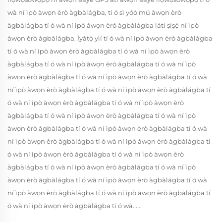
wà ní ìpò àwọn èrò àgbàlágba, tí ó sì yóò mú àwọn èrò
àgbàlágba tí ó wà ní ìpò àwọn èrò àgbàlágba láti ṣiṣẹ́ ní ìpò
àwọn èrò àgbàlágba. Ìyàtọ̀ yìí tí ó wà ní ìpò àwọn èrò àgbàlágba
tí ó wà ní ìpò àwọn èrò àgbàlágba tí ó wà ní ìpò àwọn èrò
àgbàlágba tí ó wà ní ìpò àwọn èrò àgbàlágba tí ó wà ní ìpò
àwọn èrò àgbàlágba tí ó wà ní ìpò àwọn èrò àgbàlágba tí ó wà
ní ìpò àwọn èrò àgbàlágba tí ó wà ní ìpò àwọn èrò àgbàlágba tí
ó wà ní ìpò àwọn èrò àgbàlágba tí ó wà ní ìpò àwọn èrò
àgbàlágba tí ó wà ní ìpò àwọn èrò àgbàlágba tí ó wà ní ìpò
àwọn èrò àgbàlágba tí ó wà ní ìpò àwọn èrò àgbàlágba tí ó wà
ní ìpò àwọn èrò àgbàlágba tí ó wà ní ìpò àwọn èrò àgbàlágba tí
ó wà ní ìpò àwọn èrò àgbàlágba tí ó wà ní ìpò àwọn èrò
àgbàlágba tí ó wà ní ìpò àwọn èrò àgbàlágba tí ó wà ní ìpò
àwọn èrò àgbàlágba tí ó wà ní ìpò àwọn èrò àgbàlágba tí ó wà
ní ìpò àwọn èrò àgbàlágba tí ó wà ní ìpò àwọn èrò àgbàlágba tí
ó wà ní ìpò àwọn èrò àgbàlágba tí ó wà......