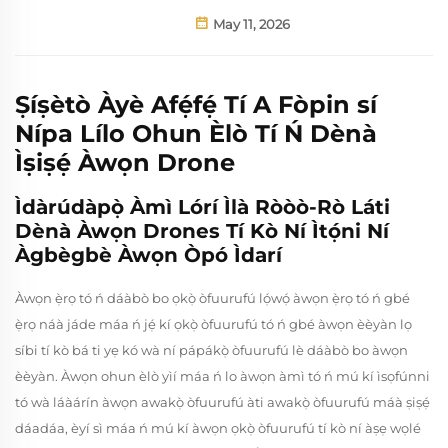
May 11, 2026
Ṣíṣètò Àyè Afẹ́fẹ́ Tí A Fòpin sí
Nípa Lílo Ohun Èlò Tí Ń Dènà
Ìṣiṣẹ́ Àwọn Drone
Ìdàrúdàpọ̀ Àmì Lórí Ìlà Ròòò-Rò Láti
Dènà Àwọn Drones Tí Kò Ní Ìtọ́ni Ní
Àgbègbè Àwọn Òpó Ìdarí
Àwọn ẹ̀rọ tó ń dáàbò bo ọkọ̀ òfuurufú lọ́wọ́ àwọn ẹ̀rọ tó ń gbé
ẹ̀rọ náà jáde máa ń jẹ́ kí ọkọ̀ òfuurufú tó ń gbé àwọn èèyàn lọ
síbi tí kò bá ti yẹ kó wà ní pápákọ̀ òfuurufú lè dáàbò bo àwọn
èèyàn. Àwọn ohun èlò yìí máa ń lo àwọn àmì tó ń mú kí ìsọfúnni
tó wà láàárín àwọn awakọ̀ òfuurufú àti awakọ̀ òfuurufú máà ṣiṣẹ́
dáadáa, èyí sì máa ń mú kí àwọn ọkọ̀ òfuurufú tí kò ní àṣẹ wọlé