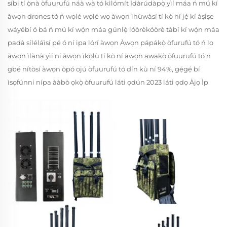
síbi tí ọ̀nà òfuurufú náà wà tó kìlómít Ìdàrúdàpọ̀ yìí máa ń mú kí
àwọn drones tó ń wọlé wọlé wọ àwọn ìhùwàsí tí kò ní jẹ́ kí àṣìṣe
wáyébí ó bá ń mú kí wọ́n máa gúnlẹ̀ lóòrèkóòrè tàbí kí wọ́n máa
padà síléláìsí pé ó ní ipa lórí àwọn Àwọn pápákọ̀ òfurufú tó ń lo
àwọn ìlànà yìí ní àwọn ìkọlù tí kò ní àwọn awakọ̀ òfuurufú tó ń
gbé nítòsí àwọn òpó ojú òfuurufú tó dín kù ní 94%, gẹ́gẹ́ bí
ìsọfúnni nípa ààbò ọkọ̀ òfuurufú láti ọdún 2023 láti ọdọ Àjọ Ìp