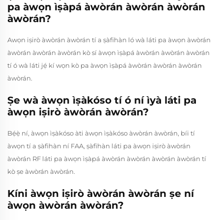
pa àwọn ìṣàpá àwòrán àwòrán àwòrán
àwòrán?
Awọn iṣirò àwòrán àwòrán tí a ṣàfihàn ló wà láti pa àwọn àwòrán
àwòrán àwòrán àwòrán kò sí àwọn ìṣàpá àwòrán àwòrán àwòrán
tí ó wà láti jẹ́ kí wọn kò pa àwọn ìṣàpá àwòrán àwòrán àwòrán
àwòrán.
Ṣe wà àwọn ìṣàkóso tí ó ní ìyà láti pa
àwọn iṣirò àwòrán àwòrán?
Bẹ́ẹ̀ ní, àwọn ìṣàkóso àti àwọn ìṣàkóso àwòrán àwòrán, bíi tí
àwọn tí a ṣàfihàn ní FAA, ṣàfihàn láti pa àwọn iṣirò àwòrán
àwòrán RF láti pa àwọn ìṣàpá àwòrán àwòrán àwòrán àwòrán tí
kò ṣe àwòrán àwòrán.
Kíni àwọn iṣirò àwòrán àwòrán ṣe ní
àwọn àwòrán àwòrán?