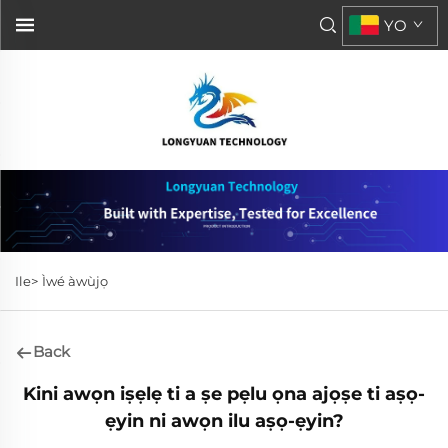
YO
Ile>
Ìwé àwùjọ
Back
Kini awọn iṣẹlẹ ti a ṣe pẹlu ọna ajọṣe ti aṣọ-
ẹyin ni awọn ilu aṣọ-ẹyin?