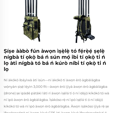
Ṣíṣe ààbò fún àwọn ìṣẹ̀lẹ̀ tó fẹ́rẹ̀ẹ́ ṣẹlẹ̀
nígbà tí ọkọ̀ bá ń sún mọ́ ibi tí ọkọ̀ ti ń
lọ àti nígbà tó bá ń kúrò níbi tí ọkọ̀ ti ń
lọ
Ní àkókò ìbáyìwà àti ìsùn—ní àkókò tí àwọn èrò àgbàlágba
wọ̀nyàn ṣiṣẹ́ lẹ́yìn 3,000 fít—àwọn èrò ìjìyà àwọn èrò àgbàlágba
(drone) ṣe ìpàdé pàtàkì láti rí àwọn ìṣẹ́lá tí ó ní ìdájọ́ kíkókó tó wà
ní ìpò àwọn èrò àgbàlágba. Ìṣàkóso rẹ̀ ní ìpò ìṣẹ́lá tí ó ní ìdájọ́
kíkókó tó wà ní ìpò àwọn èrò àgbàlágba. Àwọn ìṣàkóso ìjìyà rẹ̀ ṣe
ìfọwọ́sowọ́pọ̀ ní àwọn ààyè GPS àti àwọn ààyè ìfọwọ́sowọ́pọ̀ tí ó