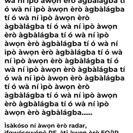
wà ní ìpò àwọn èrò àgbàlágba tí
ó wà ní ìpò àwọn èrò àgbàlágba
tí ó wà ní ìpò àwọn èrò
àgbàlágba tí ó wà ní ìpò àwọn
èrò àgbàlágba tí ó wà ní ìpò
àwọn èrò àgbàlágba tí ó wà ní
ìpò àwọn èrò àgbàlágba tí ó wà
ní ìpò àwọn èrò àgbàlágba tí ó
wà ní ìpò àwọn èrò àgbàlágba tí
ó wà ní ìpò àwọn èrò àgbàlágba
tí ó wà ní ìpò àwọn èrò
àgbàlágba tí ó wà ní ìpò àwọn
èrò àgbàlágba tí ó wà ní ìpò
àwọn èrò àgbàlágba......
Ìsàkóso ní àwọn èrò radar,
ìfọwọ́sowọ́pọ̀ RF, àti àwọn èrò EO/IR