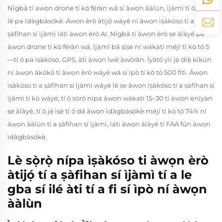
Nígbà tí awọn drone tí kò fẹ́ràn wá sí àwọn ààlùn, ìjàmì tí ó pọ̀ jù
lè pa ìdàgbàsókè. Awọn èrò àtijọ́ wáyé ní àwọn ìṣàkóso tí a
ṣàfihan sí ìjàmì láti àwọn èrò AI. Nígbà tí àwọn èrò ṣe àlàyé pé
àwọn drone tí kò fẹ́ràn wá, ìjàmì bá ṣíṣe ní wákati méjì tí kò tó 5
—tí ó pa ìṣàkóso, GPS, àti àwọn ìwé àwòrán. Ìyàtó yìí jẹ́ díẹ̀ kíkún
ní àwọn àkókò tí àwọn èrò wáyé wá sí ìpò tí kò tó 500 fítì. Àwọn
ìṣàkóso tí a ṣàfihan sí ìjàmì wáyé lè ṣe àwọn ìṣàkóso tí a ṣàfihan sí
ìjàmì tí kò wáyé, tí ó sọ̀rọ̀ nípa àwọn wákati 15–30 tí àwọn ènìyàn
ṣe àlàyé, tí ó jẹ́ iṣẹ́ tí ó dá àwọn ìdàgbàsókè méjì tí kò tó 74% ní
àwọn ààlùn tí a ṣàfihan sí ìjàmì, láti àwọn àlàyé tí FAA fún àwọn
ìdàgbàsókè.
Lè sọ̀rọ̀ nípa ìṣàkóso ti àwọn èrò
àtijọ́ tí a ṣàfihan sí ìjàmì tí a le
gba sí ilé àti tí a fi sí ìpò ní àwọn
ààlùn