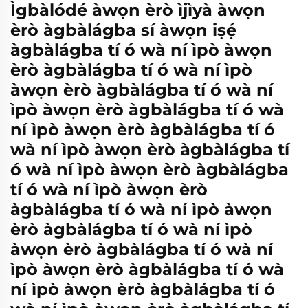
Ìgbàlódé àwọn èrò ìjìyà àwọn
èrò àgbàlágba sí àwọn iṣẹ́
àgbàlágba tí ó wà ní ìpò àwọn
èrò àgbàlágba tí ó wà ní ìpò
àwọn èrò àgbàlágba tí ó wà ní
ìpò àwọn èrò àgbàlágba tí ó wà
ní ìpò àwọn èrò àgbàlágba tí ó
wà ní ìpò àwọn èrò àgbàlágba tí
ó wà ní ìpò àwọn èrò àgbàlágba
tí ó wà ní ìpò àwọn èrò
àgbàlágba tí ó wà ní ìpò àwọn
èrò àgbàlágba tí ó wà ní ìpò
àwọn èrò àgbàlágba tí ó wà ní
ìpò àwọn èrò àgbàlágba tí ó wà
ní ìpò àwọn èrò àgbàlágba tí ó