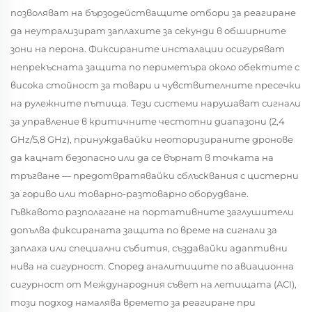
позволяват на бързодействащите отбори за реагиране
да неутрализират заплахите за секунди в обширните
зони на перона. Фиксираните инсталации осигуряват
непрекъсната защита по периметъра около обектите с
висока стойност за товари и чувствителните пресечки
на рулежните пътища. Тези системи нарушават сигнали
за управление в критичните честотни диапазони (2,4
GHz/5,8 GHz), принуждавайки неоторизираните дронове
да кацнат безопасно или да се върнат в точката на
тръгване — предотвратявайки сблъсквания с цистерни
за гориво или товарно-разтоварно оборудване.
Гъвкавото разполагане на портативните заглушители
допълва фиксираната защита по време на сигнали за
заплаха или специални събития, създавайки адаптивни
нива на сигурност. Според аналитиците по авиационна
сигурност от Международния съвет на летищата (ACI),
този подход намалява времето за реагиране при