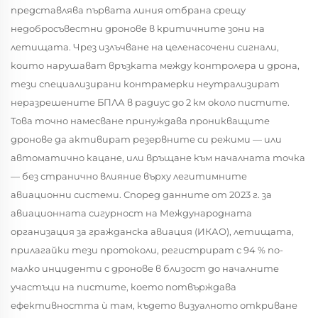
представлява първата линия отбрана срещу
недобросъвестни дронове в критичните зони на
летищата. Чрез излъчване на целенасочени сигнали,
които нарушават връзката между контролера и дрона,
тези специализирани контрамерки неутрализират
неразрешените БПЛА в радиус до 2 км около пистите.
Това точно намесване принуждава проникващите
дронове да активират резервните си режими — или
автоматично кацане, или връщане към началната точка
— без странично влияние върху легитимните
авиационни системи. Според данните от 2023 г. за
авиационната сигурност на Международната
организация за гражданска авиация (ИКАО), летищата,
прилагайки тези протоколи, регистрират с 94 % по-
малко инциденти с дронове в близост до началните
участъци на пистите, което потвърждава
ефективността ѝ там, където визуалното откриване