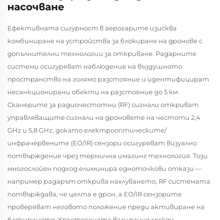
насочване
Ефективната сигурност в аерогарите изисква
комбиниране на устройства за блокиране на дронове с
допълнителни технологии за откриване. Радарните
системи осигуряват наблюдение на въздушното
пространство на голямо разстояние и идентифицират
несанкционирани обекти на разстояние до 5 км.
Сканерите за радиочестотни (RF) сигнали откриват
управляващите сигнали на дроновете на честоти 2,4
GHz и 5,8 GHz, докато електрооптическите/
инфрачервените (EO/IR) сензори осигуряват визуално
потвърждение чрез термична имагинг технология. Този
многослойен подход елиминира едноточкови откази —
например радарът открива нахлуването, RF системата
потвърждава, че целта е дрон, а EO/IR сензорите
проверяват неговото положение преди активиране на
блокирането. Кръстосаната валидация между