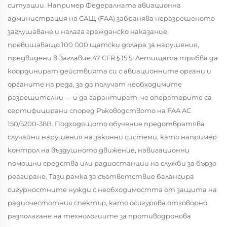
ситуации. Например Федералната авиационна
администрация на САЩ (FAA) забранява неразрешеното
заглушаване и налага гражданско наказание,
превишаващо 100 000 щатски долара за нарушения,
предвидени в Заглавие 47 CFR § 15.5. Летищата трябва да
координират действията си с авиационните органи и
органите на реда, за да получат необходимите
разрешителни — и да гарантират, че операторите са
сертифицирани според Ръководството на FAA AC
150/5200-38B. Подходящото обучение предотвратява
случайни нарушения на законни системи, като например
контрол на въздушното движение, навигационни
помощни средства или радиостанции на служби за бързо
реагиране. Тази рамка за съответствие балансира
сигурностните нужди с необходимостта от защита на
радиочестотния спектър, като осигурява отговорно
разполагане на технологиите за противодронова