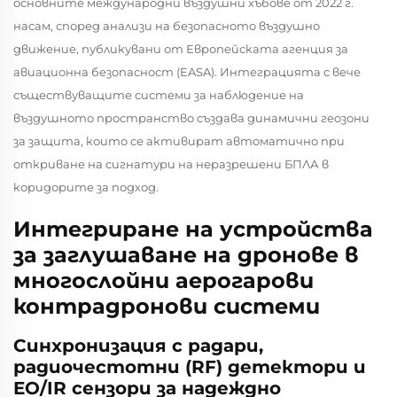
основните международни въздушни хъбове от 2022 г.
насам, според анализи на безопасното въздушно
движение, публикувани от Европейската агенция за
авиационна безопасност (EASA). Интеграцията с вече
съществуващите системи за наблюдение на
въздушното пространство създава динамични геозони
за защита, които се активират автоматично при
откриване на сигнатури на неразрешени БПЛА в
коридорите за подход.
Интегриране на устройства
за заглушаване на дронове в
многослойни аерогарови
контрадронови системи
Синхронизация с радари,
радиочестотни (RF) детектори и
EO/IR сензори за надеждно