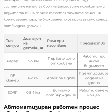
системите намалява броя на фалшивите положителни
резултати с 92 % спрямо самостоятелните решения,
което гарантира, че блокирането се прилага само срещу
потвърдени заплахи.
Диапазон
Тип
Роля при
на
Предимство
сензор
насочване
детекция
Работи при
Първоначално
Радар
3–5 км
ниска
откриване
видимост
Идентифицира
RF
1–2 км
Analiz na signali
модела на
сканер
дрона
Визуално
Работи денем/
EO/IR
0,5–1 км
потвърждение
нощем
Автоматизиран работен процес