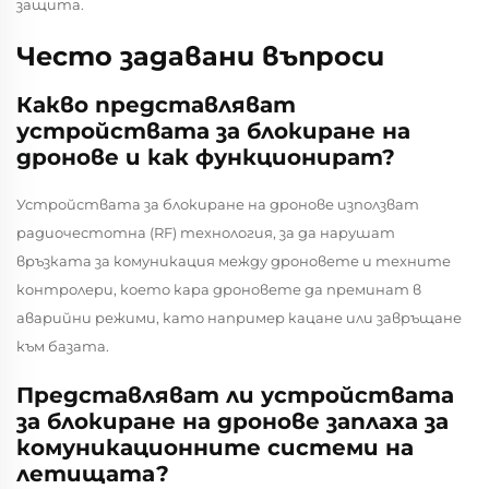
защита.
Често задавани въпроси
Какво представляват
устройствата за блокиране на
дронове и как функционират?
Устройствата за блокиране на дронове използват
радиочестотна (RF) технология, за да нарушат
връзката за комуникация между дроновете и техните
контролери, което кара дроновете да преминат в
аварийни режими, като например кацане или завръщане
към базата.
Представляват ли устройствата
за блокиране на дронове заплаха за
комуникационните системи на
летищата?