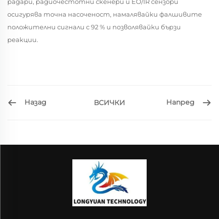
радари, радиочестотни скенери и EO/IR сензори
осигурява точна насоченост, намалявайки фалшивите
положителни сигнали с 92 % и позволявайки бързи
реакции.
Назад
Напред
ВСИЧКИ