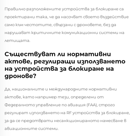
Правилно разположените устройства за блокиране са
проектирани така, че да насочват своето въздействие
само към честотите, свързани с дроновете, без да
нарушават критичните комуникационни системи на
летищата.
Съществуват ли нормативни
актове, регулиращи използването
на устройства за блокиране на
дронове?
Да, националните и международните нормативни
актове, като например тези, определени от
Федералното управление по авиация (FAA), строго
регулират използването на RF устройства за блокиране,
за да се предотврати несанкционираното намесване в
авиационните системи.