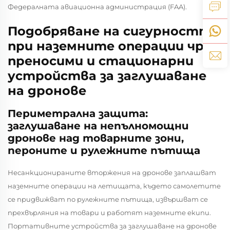
Федералната авиационна администрация (FAA).
Подобряване на сигурността
при наземните операции чрез
преносими и стационарни
устройства за заглушаване
на дронове
Периметрална защита:
заглушаване на непълномощни
дронове над товарните зони,
пероните и рулежните пътища
Несанкционираните вторжения на дронове заплашват
наземните операции на летищата, където самолетите
се придвижват по рулежните пътища, извършват се
прехвърляния на товари и работят наземните екипи.
Портативните устройства за заглушаване на дронове