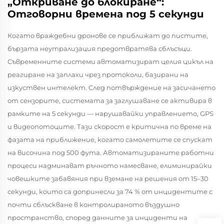
„Откриване до блокиране“:
Отговорни времена под 5 секунди
Когато враждебни дронове се приближат до пистите,
бързата неутрализация предотвратява сблъсъци.
Съвременните системи автоматизират целия цикъл на
реагиране на заплахи чрез протоколи, базирани на
изкуствен интелект. След потвърждение на засичането
от сензорите, системата за заглушаване се активира в
рамките на 5 секунди — нарушавайки управлението, GPS
и видеопотоците. Тази скорост е критична по време на
фазата на приближение, когато самолетите се спускат
на височина под 500 фута. Автоматизираните работни
процеси надминават ръчното намесване, елиминирайки
човешките забавяния при вземане на решения от 15–30
секунди, които са допринесли за 74 % от инцидентите с
почти сблъскване в контролираното въздушно
пространство, според данните за инциденти на