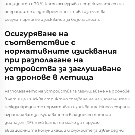
инциденти с 70 %, като осигурява непрекъснатост на
операциите и едновременно с това изпълнява
регулаторните изисквания за безопасност.
Осигуряване на
съответствие с
нормативните изисквания
при разполагане на
устройства за заглушаване
на дронове в летища
Разполагането на устройства за заглушаване на дронове
в летища изисква стриктно спазване на националните и
международните нормативни изисквания. Много страни
ограничават заглушаването в радиочестотния
диапазон (RF), тъй като то може да наруши
авиационните комуникации и службите за извънредни