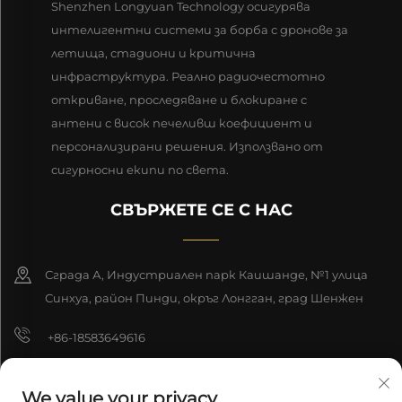
Shenzhen Longyuan Technology осигурява
интелигентни системи за борба с дронове за
летища, стадиони и критична
инфраструктура. Реално радиочестотно
откриване, проследяване и блокиране с
антени с висок печеливш коефициент и
персонализирани решения. Използвано от
сигурносни екипи по света.
СВЪРЖЕТЕ СЕ С НАС
Сграда А, Индустриален парк Каишанде, №1 улица
Синхуа, район Пинди, окръг Лонгган, град Шенжен
+86-18583649616
[email protected]
We value your privacy