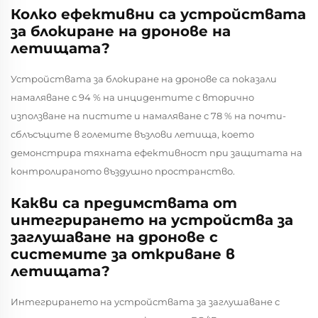
Колко ефективни са устройствата
за блокиране на дронове на
летищата?
Устройствата за блокиране на дронове са показали
намаляване с 94 % на инцидентите с вторично
използване на пистите и намаляване с 78 % на почти-
сблъсъците в големите възлови летища, което
демонстрира тяхната ефективност при защитата на
контролираното въздушно пространство.
Какви са предимствата от
интегрирането на устройства за
заглушаване на дронове с
системите за откриване в
летищата?
Интегрирането на устройствата за заглушаване с