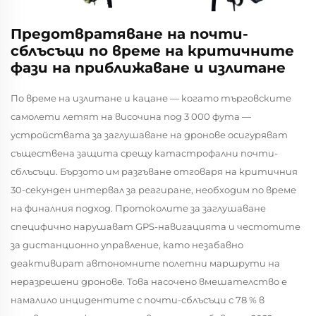
Предотвратяване на почти-
сблъсъци по време на критичните
фази на приближаване и излитане
По време на излитане и кацане — когато търговските
самолети летят на височина под 3 000 фута —
устройствата за заглушаване на дронове осигуряват
съществена защита срещу катастрофални почти-
сблъсъци. Бързото им разгъване отговаря на критичния
30-секунден интервал за реагиране, необходим по време
на финалния подход. Протоколите за заглушаване
специфично нарушават GPS-навигацията и честотите
за дистанционно управление, като незабавно
деактивират автономните полетни маршрути на
неразрешени дронове. Това насочено вмешателство е
намалило инцидентите с почти-сблъсъци с 78 % в