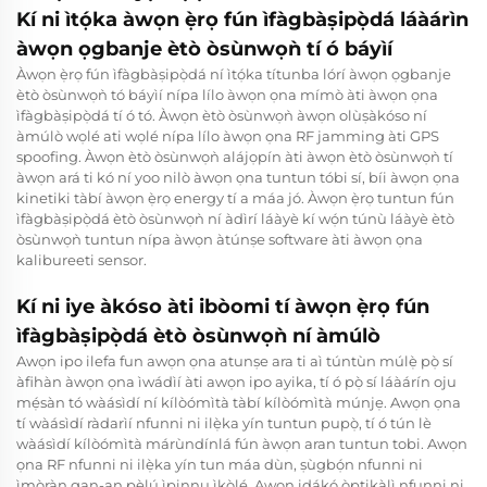
Kí ni ìtọ́ka àwọn ẹ̀rọ fún ìfàgbàṣipọ̀dá láàárìn
àwọn ọgbanje ètò òsùnwọǹ tí ó báyìí
Àwọn ẹ̀rọ fún ìfàgbàṣipọ̀dá ní ìtọ́ka títunba lórí àwọn ọgbanje
ètò òsùnwọǹ tó báyìí nípa lílo àwọn ọna mímò àti àwọn ọna
ìfàgbàṣipọ̀dá tí ó tó. Àwọn ètò òsùnwọǹ àwọn olùṣàkóso ní
àmúlò wọlé ati wọlé nípa lílo àwọn ọna RF jamming àti GPS
spoofing. Àwọn ètò òsùnwọǹ alájọpín àti àwọn ètò òsùnwọǹ tí
àwọn ará ti kó ní yoo nilò àwọn ọna tuntun tóbi sí, bíi àwọn ọna
kinetiki tàbí àwọn ẹ̀rọ energy tí a máa jó. Àwọn ẹ̀rọ tuntun fún
ìfàgbàṣipọ̀dá ètò òsùnwọǹ ní àdìrí láàyè kí wọ́n túnù láàyè ètò
òsùnwọǹ tuntun nípa àwọn àtúnṣe software àti àwọn ọna
kalibureeti sensor.
Kí ni iye àkóso àti ibòomi tí àwọn ẹ̀rọ fún
ìfàgbàṣipọ̀dá ètò òsùnwọǹ ní àmúlò
Awọn ipo ilefa fun awọn ọna atunṣe ara ti aì túntùn múlẹ̀ pọ̀ sí
àfihàn àwọn ọna ìwádìí àti awọn ipo ayika, tí ó pọ̀ sí láàárín oju
mẹ́sàn tó wàásìdí ní kílòómìtà tàbí kílòómìtà múnjẹ. Awọn ọna
tí wàásìdí ràdarìí nfunni ni ilẹ̀ka yín tuntun pupọ̀, tí ó tún lè
wàásìdí kílòómìtà márùndínlá fún àwọn aran tuntun tobi. Awọn
ọna RF nfunni ni ilẹ̀ka yín tun máa dùn, ṣùgbọ́n nfunni ni
ìmọ̀ràn gan-an pẹ̀lú ìpinnu ìkọ̀lé. Awọn idákọ́ òptikàlì nfunni ni