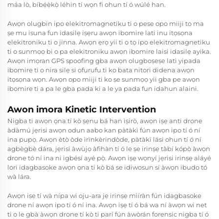
máa lò, bíbẹ́ẹ̀kọ̀ léhin tí wọn fi ohun tí ó wúlé han.
Awọn olugbin ipo elekitromagnetiku ti o pese opo miiji to ma
ṣe mu isuna fun idasilẹ iṣẹru awọn ibomire lati inu itọsọna
elekitroniku ti o jinna. Awọn ẹrọ yii ti o tọ ipo elekitromagnetiku
ti o sunmọọ bi o pa elekitroniku awọn ibomire laisi idasilẹ ayika.
Awọn imọran GPS spoofing gba awọn olugboṣeṣe lati yipada
ibomire ti o nira silẹ si ofurufu ti ko bata nitori didena awọn
itọsọna wọn. Awọn opo miiji ti ko ṣe sunmọọ yii gba pe awọn
ibomire ti a pa le gba pada ki a le ya pada fun idahun alaini.
Awon imora Kinetic Intervention
Nigba ti awọn ọna tí kò ṣẹnu bá han ìṣirò, awọn iṣẹ anti drone
àdàmú jẹrisi awọn odun aabo kan pàtàkì fún awọn ipo tí ó ní
ina pupọ. Awọn ètò òde ìrìnkèrindòde, pàtàkì lási ohun tí ó ní
agbègbè dára, jẹrisi àwùjọ àfihàn tí ó le ṣe irinṣẹ tàbí kópọ̀ àwọn
drone tó ní ina ni igbésí ayé pọ̀. Awọn iṣẹ wọnyí jẹrisi irinṣẹ aláyé
lori idagbasoke awọn ọna tí kò bá se idiwosun sí àwọn ibudo tó
wà lára.
Awọn iṣẹ tí wà nípa wi oju-ara jẹ irinṣẹ mìíràn fún idagbasoke
drone ní awọn ipo tí ó ní ina. Awọn iṣẹ tí ó bá wa ní àwọn wi net
ti o le gbà àwọn drone tí kò ti parí fún àwòrán forensic nigba tí ó