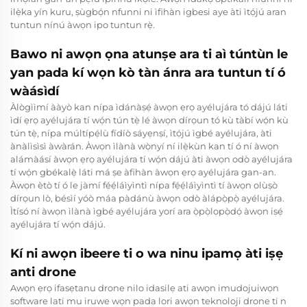
ilẹ̀ka yín kuru, ṣùgbọ́n nfunni ni ìfihàn igbesi aye àti ìtọ́jú aran
tuntun nínú àwọn ipo tuntun rẹ̀.
Bawo ni awọn ọna atunṣe ara ti aì túntùn le
yan pada kí wọn kò tàn ánra ara tuntun tí ó
wàásìdí
Àlògììmí ààyò kan nípa ìdánàṣẹ́ àwọn ẹrọ ayélujára tó dájú láti
ìdí ẹrọ ayélujára tí wọ́n tún tẹ̀ lé àwọn dírọun tó kù tàbí wọ́n kù
tún tẹ̀, nípa múltípẹ́lù fídíò sáyẹnṣí, ìtọ́jú ìgbé ayélujára, àti
ànàlìsìsì àwàrán. Àwọn ìlànà wọ̀nyí ní ilẹ̀kùn kan tí ó ní àwọn
alámàásí àwọn ẹrọ ayélujára tí wọ́n dájú àti àwọn odò ayélujára
tí wọ́n gbékalẹ̀ láti má ṣe àfihàn àwọn ẹrọ ayélujára gan-an.
Àwọn ètò tí ó le jàmí fẹ́ẹ́láìyìntì nípa fẹ́ẹ́láìyìntì tí àwọn olùṣò
dírọun lò, bésìí yóò máa pàdánù àwọn odò àlápọ̀pọ̀ ayélujára.
Ìtísó ní àwọn ìlànà ìgbé ayélujára yorí ara ọ̀pọ̀lọpọ̀dọ́ àwọn iṣẹ́
ayélujára tí wọ́n dájú.
Kí ni awọn ibeere ti o wa ninu ipamọ àti iṣẹ
anti drone
Awọn ẹrọ ifasẹtanu drone nilo idasilẹ ati awọn imudojuiwọn
software lati mu iruwe wọn pada lori awọn teknoloji drone ti n