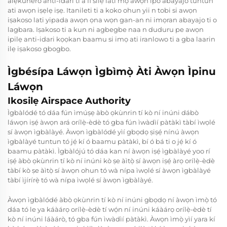
alẹkunero anti-idari ti a fi silẹ lati mọ awọn ipo abayajo tuntun
ati awọn iṣẹlẹ iṣẹ. Itanileti ti a koko ohun yii n tobi si awọn
iṣakoso lati yipada awọn ọna wọn gan-an ni imọran abayajo ti o
lagbara. Iṣakoso ti a kun ni agbegbe naa n duduru pe awọn
ipilẹ anti-idari kọọkan baamu si imọ ati iranlowo ti a gba laarin
ilẹ iṣakoso gbogbo.
Ìgbésípa Láwọn Ìgbìmọ̀ Àti Àwọn Ìpinu
Láwọn
Ikosilẹ Airspace Authority
Ìgbàlódé tó dáa fún ìmúṣẹ àbò ọkùnrin tí kò ní inúni dábò
láwọn iṣẹ́ àwọn ará orílẹ̀-èdè tó gba fún ìwàdìí pàtàkì tàbí ìwọlé
sí àwọn ìgbàlàyé. Àwọn ìgbàlódé yìí gbọdọ ṣiṣẹ́ nínú àwọn
ìgbàlàyé tuntun tó jẹ́ kí ó baamu pàtàkì, bí ó bá ti o jẹ́ kí ó
baamu pàtàkì. Ìgbàlójú tó dáa kan ní àwọn iṣẹ́ ìgbàlàyé yoo rí
iṣẹ́ àbò ọkùnrin tí kò ní inúni kò ṣe àìtọ̀ sí àwọn iṣẹ́ àrọ orílẹ̀-èdè
tàbí kò ṣe àìtọ̀ sí àwọn ohun tó wà nípa ìwọlé sí àwọn ìgbàlàyé
tàbí ìjírírẹ̀ tó wà nípa ìwọlé sí àwọn ìgbàlàyé.
Àwọn ìgbàlódé àbò ọkùnrin tí kò ní inúni gbọdọ ní àwọn ìmọ̀ tó
dáa tó le ya káàárọ orílẹ̀-èdè tí wọ́n ní inúni káàárọ orílẹ̀-èdè tí
kò ní inúni láàárò, tó gba fún ìwàdìí pàtàkì. Àwọn ìmọ̀ yìí yara kí