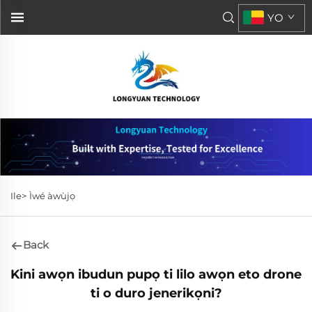
YO
Ile>
Ìwé àwùjọ
Back
Kini awọn ibudun pupọ ti lilo awọn eto drone
ti o duro jenerikọni?