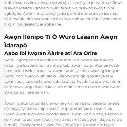
ń dín àwọn iṣẹlẹ rẹ. Awọn iṣẹ wi oju-ara tí ó yàrí jẹrisi irinṣẹ lílẹ̀wà
sí àwọn ìdààmú drone tí ó yàrí tàbí tí wà ní àwọn iwọn tí ó ní
agbègbè. Awọn irinṣẹ wọnyí jẹrisi pé
Anti drone
awọn iṣẹ máa
ní irinṣẹ láti dín àwọn ọna tí ó ní àwọn ohun elo tàbí àwọn ohun
tí kò ní olùdásílẹ̀ tó jẹ́ agbègbè.
Àwọn Ìlònípo Tí Ó Wúró Láàárín Àwọn
Ìdarapọ̀
Aabo Ibi Iwọran Ààrírẹ ati Ara Orire
Iwadii agbegbe ati iwadii ara orunmila ni won nika si awọn
iwadii ti a lo abala fun idaniloju tabi awọn ibora, nitoripe iwadii
ita nilo fun iṣẹlẹ ita ara ilu. Awọn iwadii yii nilo awọn igbaniyan
ibora ipo ti o jagun lati dinku idanwo ara, gbigba alaye tabi
awọn ibora tayo pẹlu awọn abala alata. Iwadii ita oju-ọna nfunni
ni idanwo iwaju ti ara ti ko le wa nibiti a ma n duro niwon iwadii
ati igbaradi rere gan-an.
Àwọn ìlò àtúnọ̀gbàńlá ti àwọn ẹ̀rọ kíniṣẹ́n pẹ̀lú ìpàdé orílẹ̀-èdè
kọ̀ láàyọ èyí tí ó wà nípa ìwọlé ilẹ̀ ìpamọ̀ àkókò àti ìwọlé ikọ̀
ikóko. Àwọn ẹ̀rọ wọ̀nyí gbọdọ̀ ṣiṣẹ́ ní àwọn ipò tí ó dán, sùgbọ́n ó
yẹ kí wọ́n tọ́ ara wọn lábẹ́ ìjìnlẹ̀ tí wọ́n ní lábẹ́ àwọn ìdájọ́lọ́ rẹ̀ tí ó
ń múlẹ̀. Ìfowópamọ̀ ti àwọn ẹ̀rọ kíniṣẹ́n pẹ̀lú àwọn ẹ̀rọ ìwọlé