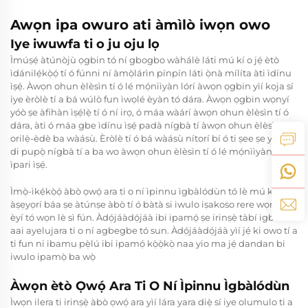
Awọn ipa owuro ati àmìlò iwọn owo
Iye iwuwfa ti o ju oju lọ
Ìmúṣẹ́ àtúnòjù ọgbin tó ní gbogbo wàhálè láti mú kí o jẹ́ ètò
ìdánilẹ́kọ̀ọ́ tí ó fúnni ní àmọ̀lárìn pínpín láti ọ̀nà mílíta àti ìdínu
ìṣẹ́. Àwọn ohun èlèsìn tí ó lé mọ́nììyàn lórí àwọn ọgbin yìí kọja sí
iye èròlè tí a bá wúlò fun ìwọlé èyàn tó dára. Àwọn ọgbin wọnyí
yóò ṣe àfihàn ìṣẹ́lẹ̀ tí ó ní irọ, ó máa wàárí àwọn ohun èlèsìn tí ó
dára, àti ó máa gbe ìdínu ìṣẹ́ padà nígbà tí àwọn ohun èlèsìn ara
orilẹ̀-èdè ba wàásù. Èròlè tí ó bá wàásù nítorí bí ó ti ṣee ṣe yóò jẹ́
di pupọ̀ nígbà tí a ba wo àwọn ohun èlèsìn tí ó lé mọ́nììyàn tàbí
ìpari ìṣẹ́.
Ìmọ̀-ìkẹ́kọ̀ọ́ àbò ọwọ́ ara ti o ní ìpinnu ìgbàlódùn tó lè mú kí
àṣẹyọrí báa ṣe àtúnṣe àbò tí ó bàtà si iwulo iṣakoso rere wọn àti
èyí tó wọn lè sì fún. Àdọ́jáàdọ́jáà ibi ipamọ́ ṣe irinṣẹ̀ tàbí igbesi
aai ayelujara ti o ní agbegbe tó sun. Àdọ́jáàdọ́jáà yìí jẹ́ ki owo tí a
ti fun ni ibamu pẹ̀lú ibi ipamọ́ kọ̀ọ̀kọ̀ naa yio ma jẹ́ dandan bi
iwulo ipamọ̀ ba wọ̀
Àwọn ètò Ọwọ́ Ara Ti O Ní Ìpinnu Ìgbàlódùn
Ìwọn ilera ti irinṣẹ̀ àbò ọwọ́ ara yìí lára yara diẹ̀ sí iye olumulo ti a