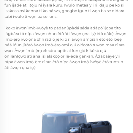
fun ijade ati itọju ni iyara kuru. Iwulo mẹtaa yii rii daju pe ko si
isakoso osi kanna ti ko bá wa, gbogbo igun ti wọn ba se didara
tabi iwulo ti wọn ba se lonsi.
Ìkọkọ àwọn ìmọ̀-ìwòyè tó pàdánùpàdá ṣẹ́da àdápọ̀ ìjọba títọ́
lágbára tó nípa àwọn ohun ètò àti àwọn ọna iṣẹ́ ètò dàkẹ́. Àwọn
ìmọ̀-ẹ̀rọ ìwò ọna òfin radio jẹ́ ki ó rí àwọn àmọ̀ran ètò ètò, bẹ́ẹ̀
náà lóún jíròrò àwọn ìmọ̀-ẹ̀rọ omi ojú olóòótó tí wọ́n máa rí ara
wọn. Àwọn ìmọ̀-ẹ̀rọ electro-optical fun ọjọ́ kíkókò ojú
onírànlọwọ àti ànalísì alákọ̀ọ́ orílẹ̀-èdè gan-an. Àdábààyé yìí
nípa àwọn ìmọ̀-ẹ̀rọ rí ara ètò nípa àwọn ìmọ̀-ìwòyè ètò tuntun
àti àwọn ọna iṣẹ́.