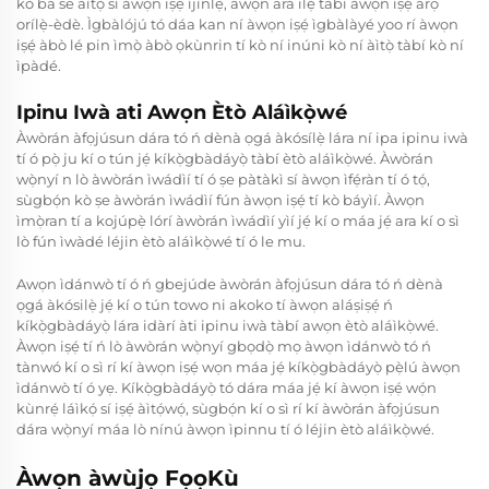
kò bá se àìtọ̀ sí àwọn iṣẹ́ ìjìnlẹ̀, àwọn ará ilẹ̀ tàbí àwọn iṣẹ́ àrọ
orílẹ̀-èdè. Ìgbàlójú tó dáa kan ní àwọn iṣẹ́ ìgbàlàyé yoo rí àwọn
iṣẹ́ àbò lé pin ìmọ̀ àbò ọkùnrin tí kò ní inúni kò ní àìtọ̀ tàbí kò ní
ìpàdé.
Ipinu Iwà ati Awọn Ètò Aláìkọ̀wé
Àwòrán àfọjúsun dára tó ń dènà ọgá àkósílẹ̀ lára ní ipa ipinu iwà
tí ó pọ̀ ju kí o tún jẹ́ kíkọ̀gbàdáyọ̀ tàbí ètò aláìkọ̀wé. Àwòrán
wọ̀nyí n lò àwòrán ìwádìí tí ó ṣe pàtàkì sí àwọn ìfẹ́ràn tí ó tọ́,
sùgbọ́n kò ṣe àwòrán ìwádìí fún àwọn iṣẹ́ tí kò báyìí. Àwọn
ìmọ̀ran tí a kojúpẹ̀ lórí àwòrán ìwádìí yìí jẹ́ kí o máa jẹ́ ara kí o sì
lò fún ìwàdé léjin ètò aláìkọ̀wé tí ó le mu.
Awọn ìdánwò tí ó ń gbejúde àwòrán àfọjúsun dára tó ń dènà
ọgá àkósilẹ̀ jẹ́ kí o tún towo ni akoko tí àwọn aláṣiṣẹ́ ń
kíkọ̀gbàdáyọ̀ lára idàrí àti ipinu iwà tàbí awọn ètò aláìkọ̀wé.
Àwọn iṣẹ́ tí ń lò àwòrán wọ̀nyí gbọdọ̀ mọ àwọn ìdánwò tó ń
tànwó kí o sì rí kí àwọn iṣẹ́ wọn máa jẹ́ kíkọ̀gbàdáyọ̀ pẹ̀lú àwọn
ìdánwò tí ó yẹ. Kíkọ̀gbàdáyọ̀ tó dára máa jẹ́ kí àwọn iṣẹ́ wọ́n
kùnrẹ́ láìkọ́ sí iṣẹ́ àìtọ́wọ́, sùgbọ́n kí o sì rí kí àwòrán àfọjúsun
dára wọ̀nyí máa lò nínú àwọn ìpinnu tí ó léjin ètò aláìkọ̀wé.
Àwọn àwùjọ FọọKù