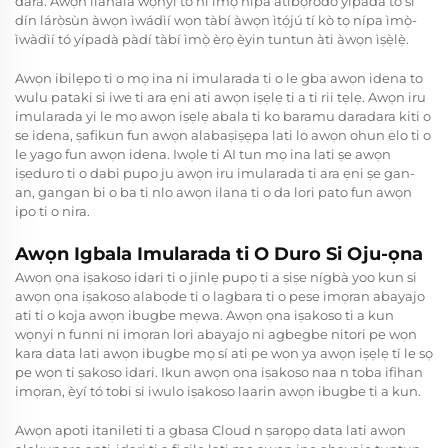
dára. Àwọn ìlànàlá wọ̀nyí tó ní ìmọ̀ nípa àtìbọ̀ròdò yípadà tó sì
dín lárọ̀sùn àwọn ìwádìí wọn tàbí àwọn ìtọ́jú tí kò tọ nípa ìmọ̀-
ìwàdìí tó yípadà pàdí tàbí ìmọ̀ èrọ èyin tuntun àti àwọn ìṣẹ̀lẹ̀.
Awọn ibilẹpo ti o mọ ina ni imularada ti o le gba awọn idena to
wulu pataki si iwe ti ara ẹni ati awọn iṣẹlẹ ti a ti rii tẹlẹ. Awọn iru
imularada yi le mọ awọn iṣẹlẹ abala ti ko baramu daradara kiti o
se idena, ṣafikun fun awọn alabaṣiṣẹpa lati lo awọn ohun elo ti o
le yago fun awọn idena. Iwọle ti AI tun mọ ina lati ṣe awọn
iṣeduro ti o dabi pupo ju awọn iru imularada ti ara ẹni ṣe gan-
an, gangan bi o ba ti nlo awọn ilana ti o da lori pato fun awọn
ipo ti o nira.
Awọn Igbala Imularada ti O Duro Si Oju-ọna
Awọn ọna iṣakoso idari ti o jinlẹ pupọ ti a ṣiṣe nígbà yoo kun si
awọn ọna iṣakoso alabọde ti o lagbara ti o pese imọran abayajo
ati ti o koja awọn ibugbe mẹwa. Awọn ọna iṣakoso ti a kun
wọnyi n funni ni imọran lori abayajo ni agbegbe nitori pe wọn
kara data lati awọn ibugbe mọ sí ati pe wọn ya awọn iṣẹlẹ tí le sọ
pe wọn ti ṣakoso idari. Ikun awọn ọna iṣakoso naa n toba ifihan
imọran, èyí tó tobi si iwulo iṣakoso laarin awọn ibugbe ti a kun.
Awọn apoti itanileti ti a gbasa Cloud n ṣarọpọ data lati awọn