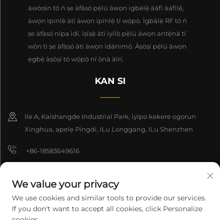
àwòrán tó ń ṣe àfàsó pẹ̀lú àwọn igbèlẹ̀ àáfì àáfìlẹ̀,
àwọn ìpínlẹ̀ àtì àwọn ìpínlẹ̀ tí wọ́pọ̀. Ìgbàlẹ̀ RF tó ń
ṣe àfàsó nípa ìdí, ìṣíṣẹ̀ àti ìyílọ̀ pẹ̀lú àwọn antẹ̀nà tí
wọ́n ti ṣe àfàsó àti àwọn ìdánimọ̀. Àṣòṣí pẹ̀lú àwọn
ẹgbẹ̀ àṣòṣí tó wọ́pọ̀ ní ọ̀nà àìrí.
KAN SI
Ile A, Kaishangde Industrial Park, iyipo kekere ọgọrun
Xinghua, apelẹ Pingdi, ILu Longgang, ILu Shenzhen
+86-18583649616
[email protected]
We value your privacy
8618165761396
We use cookies and similar tools to provide our services.
If you don't want to accept all cookies, click Personalize
cookies.