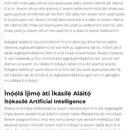
nilo láti máa gba ohun elo ayelujara pẹ̀lú àwọn idena àti idena
ti a ní. Àwọn ohun elo ipamọ̀ tí àwọn arákùnrin nilo láti máa wo
ayelujara jẹ́ onírànwọ̀ àti kò tọ́ni láti dáa lori àwọn arin ayelujara
tí ó yara gan-an. Àwọn irinṣẹ̀ àbò ọwọ́ ara tí a dáa ní àwọn idena
àti idena láti máa wo ayelujara láti yara ju arákùnrin kan lọ, yóò
máa yara ju àwọn ohun elo ipamọ̀ tí a dáa ní àwọn arákùnrin
Ìkàgbà láàbò ti ojú kínnìkínni tí ó ní àbò ojú kínnìkínni pẹ̀lú
ìràwọrọ̀ àgbáyéndáàmú tó wà nílè jù ọgbona iṣẹ́ sìí, nítorí pé ó
ṣẹda àgbáyéndáàmú kan tí ó le maa níraanlọwọ. Àwọn itọsọna
tí wà nídeede yi fún onímọ̀ ẹ̀rọ àgbáyéndáàmú lati wo ati lati
dahun si awọn iru idàkọ tí ó báyìí látàrí inú ibi ipamọ aláìtọ́.
Ìkàgbà láàbò yii yara ohun tí a nilo lati kọ ọwọ́ ayélujára ara ilẹ̀
ati ìdásílẹ̀ iṣẹ́, bí ó tilẹ̀ sì jù àgbáyéndáàmú gan-an ni gbogbo
iru idàkọ tí ó báyìí.
Ìnọ́ọ́lá Ìjìmọ̀ àti Ìkásílẹ̀ Aláìtọ́
Ìtọ́kasílé Artificial Intelligence
Ìkọkọ ìmọ̀ nípa àtìbọ̀ròdò sí àwọn ìlànàlá èyin tí ó wà lágbègbè
nípa àwọn ìpàdé tó jẹ́ kíkọ̀ ní àwọn ìṣẹ̀lẹ̀ ìfàbáàmọ̀ àti ìmúlàyé.
Àwọn alagoritiimu ìmọ̀ èrọ ronú àwọn iye sensor mẹ́tẹ̀jùú láti
ṣàyẹ̀wò àwọn ìmọ̀ àti àwọn ìwà tí ó báyìí sí àwọn ìṣẹ̀lẹ̀ èyin tí ó