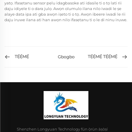
yatọ. Ifasẹtanu sensor pẹlu idagbasoke ati idasilẹ ti o tọ lati rii
daju idiyele ti o dara julọ. Awọn olumulo ilana nilo iwadi le ṣe
alaye data ipa ati gba awọn iṣeto ti o tọ. Awọn ibeere iwadi le rii
daju iruwe ilana ati han awọn nilo ifasẹtanu ti o le di ninu iruwe.
TẸ́Ẹ́MẸ́
TẸ́Ẹ́MẸ́ TẸ́Ẹ́MẸ́
Gbogbo
Shenzhen Longyuan Technology fún ọ̀rùn àṣòṣí