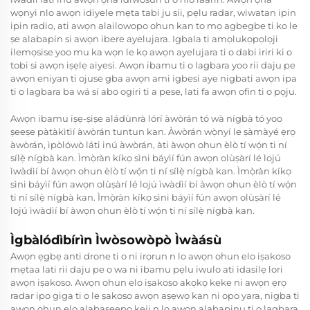
wọnyi nlo awọn idiyele mẹta tabi ju sii, pẹlu radar, wiwatan ipin
ipin radio, ati awọn alailowopo ohun kan to mọ agbegbe ti ko le
ṣe alabapin si awọn ibere ayelujara. Igbala ti amọlukọpọlọji
ilemọsise yoo mu ka wọn le kọ awọn ayelujara ti o dabi iriri ki o
tobi si awọn iṣẹlẹ aiyesi. Awọn ibamu ti o lagbara yoo rii daju pe
awọn eniyan ti ojuse gba awọn ami igbesi aye nigbati awọn ipa
ti o lagbara ba wá sí abo ogiri ti a pese, lati fa awọn ofin ti o pọju.
Awọn ibamu iṣẹ-ṣiṣe aládùnrà lórí àwòrán tó wà nígbà tó yoo
ṣeeṣe pàtàkìtìí àwòrán tuntun kan. Àwòrán wọ̀nyí le ṣàmàyé ẹrọ
àwòrán, ìpòlówò láti inú àwòrán, àti àwọn ohun èlò tí wọ́n ti ní
sílẹ̀ nígbà kan. Ìmọ̀ràn kíkọ sìni báyìí fún awọn olùṣàrí lé lojú
ìwàdìí bí àwọn ohun èlò tí wọ́n ti ní sílẹ̀ nígbà kan. Ìmọ̀ràn kíkọ
sìni báyìí fún awọn olùṣàrí lé lojú ìwàdìí bí àwọn ohun èlò tí wọ́n
ti ní sílẹ̀ nígbà kan. Ìmọ̀ràn kíkọ sìni báyìí fún awọn olùṣàrí lé
lojú ìwàdìí bí àwọn ohun èlò tí wọ́n ti ní sílẹ̀ nígbà kan.
Ìgbàlódìbírìn Ìwòsowòpò Ìwàásù
Awọn ẹgbẹ anti drone ti o ni irọrun n lo awọn ohun elo iṣakoso
mẹtaa lati rii daju pe o wa ni ibamu pẹlu iwulo ati idasilẹ lori
awọn iṣakoso. Awọn ohun elo iṣakoso akọkọ keke ni awọn ẹrọ
radar ipo giga ti o le ṣakoso awọn aṣẹwọ kan ni opo yara, nigba ti
awọn ohun elo alabaṣeepọ keji n lo awọn alabapinu ti o lagbara