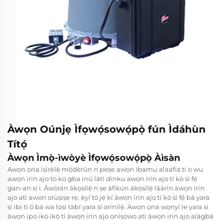
Àwọn Oúnjẹ Ìfọwọ́sowọ́pọ̀ fún Ìdáhùn
Títọ́
Àwọn Ìmọ̀-ìwòyè Ìfọwọ́sowọ́pọ̀ Àìsàn
Awọn ọna iṣirèlẹ̀ mọ́dèrùn n pese awọn ibamu alaafia ti o wu
awọn irin ajo to ko gba inú láti dinku awọn irin ajo tí kò sì fẹ́
gan-an sí i. Àwòrán àkọsílẹ̀ n ṣe àfikún àkọsílẹ̀ láàrin àwọn irin
ajo ati awọn olùṣiṣẹ rẹ, èyí tó jẹ́ kí àwọn irin ajo tí kò sì fẹ́ bá yara
si ibi tí ó bá wa lọsi tàbí yara sí orínilẹ̀. Àwọn ọna wọnyí le yara si
àwọn ipo ikọ̀ ikọ̀ tí àwọn irin ajo oníṣowo ati àwọn irin ajo alágbà