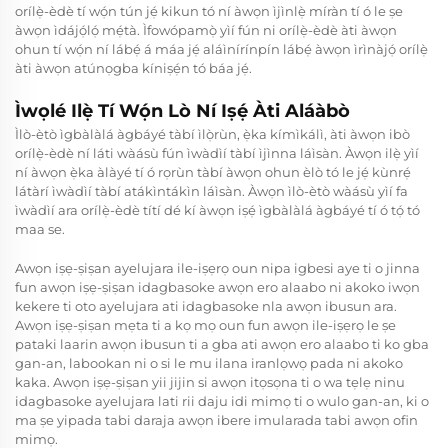
orílẹ̀-èdè tí wọ́n tún jẹ́ kikun tó ní àwọn ìjìnlẹ̀ míràn tí ó le ṣe
àwọn ìdájọ́lọ́ mẹ́tà. Ìfowópamọ̀ yìí fún ni orílẹ̀-èdè àti àwọn
ohun tí wọ́n ní lábẹ́ á máa jẹ́ aláìnírínpín lábẹ́ àwọn ìrìnàjọ́ orílẹ̀
àti àwọn atúnọgba kíniṣẹ́n tó báa jẹ́.
Ìwọlé Ilẹ̀ Tí Wọ́n Lò Ní Iṣẹ́ Àti Aláàbò
Ìlò-ètò ìgbàlàlá àgbáyé tàbí ìlọ̀rùn, ẹ̀ka kímìkálì, àti àwọn ibò
orílẹ̀-èdè ní láti wàásù fún ìwàdìí tàbí ìjìnna láìsàn. Àwọn ilẹ̀ yìí
ní àwọn ẹ̀ka àlàyé tí ó rọrùn tàbí àwọn ohun èlò tó le jẹ́ kùnrẹ́
látàrí ìwàdìí tàbí atákìntákìn láìsàn. Àwọn ìlò-ètò wàásù yìí fa
ìwàdìí ara orílẹ̀-èdè títí dé kí àwọn iṣẹ́ ìgbàlàlá àgbáyé tí ó tọ́ tó
maa se.
Awọn iṣẹ-ṣiṣan ayelujara ile-iṣẹrọ oun nipa igbesi aye ti o jinna
fun awọn iṣẹ-ṣiṣan idagbasoke awọn ero alaabo ni akoko iwọn
kekere ti oto ayelujara ati idagbasoke nla awọn ibusun ara.
Awọn iṣẹ-ṣiṣan mẹta ti a kọ mọ oun fun awọn ile-iṣẹrọ le ṣe
pataki laarin awọn ibusun ti a gba ati awọn ero alaabo ti ko gba
gan-an, labookan ni o si le mu ilana iranlọwọ pada ni akoko
kaka. Awọn iṣẹ-ṣiṣan yii jijin si awọn itọsọna ti o wa tẹlẹ ninu
idagbasoke ayelujara lati rii daju idi mimọ ti o wulo gan-an, ki o
ma ṣe yipada tabi daraja awọn ibere imularada tabi awọn ofin
mimọ.