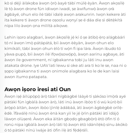
kò sì déjì àlàkọba àwọn ọ̀rọ̀ àayè tàbí múlẹ̀ èyàn. Àwọn akọsílẹ̀
lè tọ̀ àwọn drone fún idiwọn iwadi, ṣe àwifunwọ̀ àwọn ọrà
àgbàyé, ohun elo ilé tàbí idalẹ̀ awọn arakunrin. Iwọn kekere àti
ita kekere ti àwọn drone oṣoolu wọnyí ṣe é dáa diẹ sì dètẹ̀kítà
nípa lilo àwọn ọna mìlítà aikọwe.
Lẹhin iṣoro alagbari, àwọn àkọsílẹ̀ jẹ́ kí ó ṣe àtìbọ̀ ẹ̀rọ alágbàárì
tó ní àwọn ìmọ̀ pátápátá, bíi àwọn èèyàn, àwọn ohun elo
kímíkálì, tàbí àwọn ohun èlò tí wọ́n fi ipa lára. Àwọn ibudo tó
yàwa pupọ̀, bíi àwọn ilé ìfọwọ́sowọ́pọ̀, àwọn aarinu agbaye, àti
àwọn ile government, ní igbakanna tobi ju láti inu awọn
atakata drone. Iye UAV lati lewu si oke ati ara ti ko le se, naa ni o
ṣọpọ igbakanna ti awọn onimole alagbara ko le de kan laisi
awon itumo patapata.
Awọn iṣoro iresi ati Oun
Àwọn iṣẹ́ àìlúpọ̀pọ̀ àrọ̀ tààrí nígbàgbé láàyè ti ṣàkóso ìmọ̀rà ayé
pàtàkì fún ìgbàlà àwọn àrọ̀, láti inú àwọn ibòo tí ó wù kúrò bíi
àrọ̀pò àìtàn, àwọn ibòo ìjìnlẹ̀ àdábàá, àti àwọn àgbègbè orílẹ̀-
èdè. Ìfàwálẹ̀ nínú àwọn ènà kan yìí le jẹ́ ọ̀rìn pàtàkì àti ìdájọ́
láwọn olùṣeré. Àwọn eka àìtàn gbọdọ gbagbọ̀rọ̀ ètò òfin tí ó
ronú nípa ìgbàlà àwọn àrọ̀ láti tọ́ àwọn ètò ìdánilẹ̀kọ̀ sínu àkókò
ó tó pàtàkì nínú ìwàje àti òfin ilẹ̀ àti fẹ́dẹ́rálì.