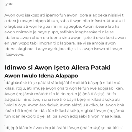
iyara.
Awọn ọwo iṣakoso ati ipamọ fun awọn ibora alagbeka nisisiyi ti
o dara ju awọn ibipọn kikun, saba ti wọn nilo infrastrukturutu ti
o lagbara ati wọn le gba iriri ni agbegbe. Awọn ibeere lati ka
awọn onimole jẹ peye pupọ, ṣafihàn idagbasoke ti o le se
idalẹnu awọn ohun elo idena sinu awọn iṣeto ti o wa ko si awọn
eniyan wọpọ tabi imọran ti o lagbara. Ise yi ṣe amọja awọn
idena alagbara ti aaye ayelujara diẹ sii si awọn iṣowo ati awọn
ifosiwewe.
Idinwo si Awọn Iṣeto Ailera Pataki
Awọn Iwulo Idena Alapapo
Ìdàgbàsókè tó ṣe pàtàkì sí àdọ́jáàbí mótòtò báṣepọ̀ níláti mú
kílásì, ìtọ́jú, àti ìmúṣẹ́ àwọn ọ̀nà tí wọ́n lè fún ìwé àdọ́jáàbí kan.
Àwọn ẹ̀rọ jàmà mótòtò tí a lè rìn rọrùn jẹ́ ọ̀nà tí ó ṣiṣẹ́ láti fa
àdọ́jáàbí nínú àwọn ọ̀nà ìwé tí ó báyìí bẹ̀rẹ̀ ní kílásì àkọ́kọ́ àti
ìwídi tí ó yẹ. Àwọn ẹ̀rọ ràdìyọ̀, àwọn alátọ́jú àkọ́kọ́, àti àwọn ọ̀nà
rárán bíi ìmọ̀nirán dáa fún ìkílasì àkọ́kọ́, nígbàtí àwọn ẹ̀rọ jàmà
fún ìdánilẹ̀kọ̀ọ́ tí ó yẹ láti pa àwọn àdọ́jáàbí tí wọ́n máa kílásì.
Ìdíjẹ́pọ̀ láàárín àwọn ẹ̀rọ kílásì àti àwọn ọ̀nà ìmúṣẹ́ ṣe pàtàkì sí