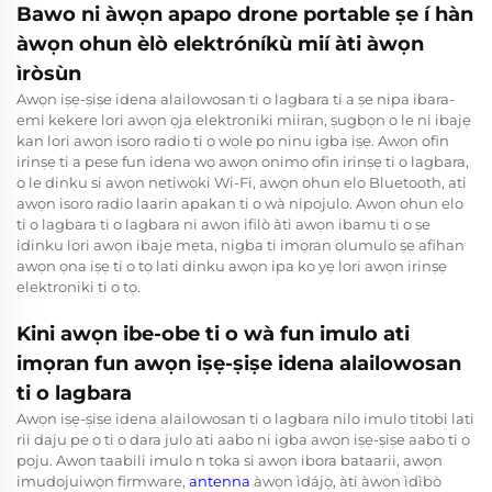
Bawo ni àwọn apapo drone portable ṣe í hàn
àwọn ohun èlò elektróníkù mií àti àwọn
ìròsùn
Awọn iṣẹ-ṣiṣe idena alailowosan ti o lagbara ti a ṣe nipa ibara-
emi kekere lori awọn ọja elektroniki miiran, ṣugbọn o le ni ibajẹ
kan lori awọn isoro radio ti o wọle po ninu igba iṣẹ. Awọn ofin
irinṣẹ ti a pese fun idena wọ awọn onimọ ofin irinṣẹ ti o lagbara,
o le dinku si awọn netiwọki Wi-Fi, awọn ohun elo Bluetooth, ati
awọn isoro radio laarin apakan ti o wà nipojulo. Awọn ohun elo
ti o lagbara ti o lagbara ni awọn ifilò àti awọn ibamu ti o ṣe
idinku lori awọn ibajẹ mẹta, nigba ti imọran olumulo ṣe afihan
awọn ọna iṣẹ ti o tọ lati dinku awọn ipa ko yẹ lori awọn irinṣẹ
elektroniki ti o tọ.
Kini awọn ibe-obe ti o wà fun imulo ati
imọran fun awọn iṣẹ-ṣiṣe idena alailowosan
ti o lagbara
Awọn iṣẹ-ṣiṣe idena alailowosan ti o lagbara nilo imulo titobi lati
rii daju pe o ti o dara julọ ati aabo ni igba awọn iṣẹ-ṣiṣe aabo ti o
pọju. Awọn taabili imulo n tọka si awọn ibora bataarii, awọn
imudojuiwọn firmware,
antenna
àwọn ìdájọ, àti àwọn ìdìbò