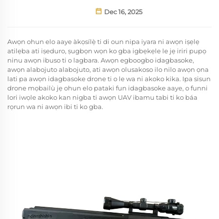
Dec 16, 2025
Awọn ohun elo aaye àkọsílẹ̀ ti di oun nipa iyara ni awọn iṣẹlẹ
atilẹba ati iṣeduro, ṣugbọn wọn ko gba igbẹkẹle le jẹ iriri pupọ
ninu awọn ibuso ti o lagbara. Awọn egboogbo idagbasoke,
awọn alabojuto alabojuto, ati awọn olusakoso ilo nilo awọn ọna
lati pa awọn idagbasoke drone ti o le wa ni akoko kika. Ipa sisun
drone mọbailù jẹ ohun elo pataki fun idagbasoke aaye, o funni
lori iwọle akoko kan nigba ti awọn UAV ibamu tabi ti ko báa
rọrun wa ni awọn ibi ti ko gba.