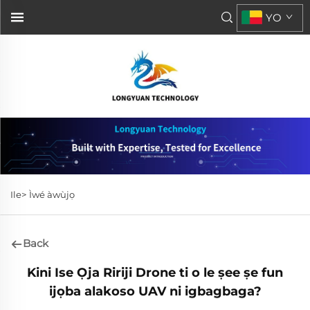
YO
Ile>
Ìwé àwùjọ
Back
Kini Ise Ọja Ririji Drone ti o le ṣee ṣe fun
ijọba alakoso UAV ni igbagbaga?