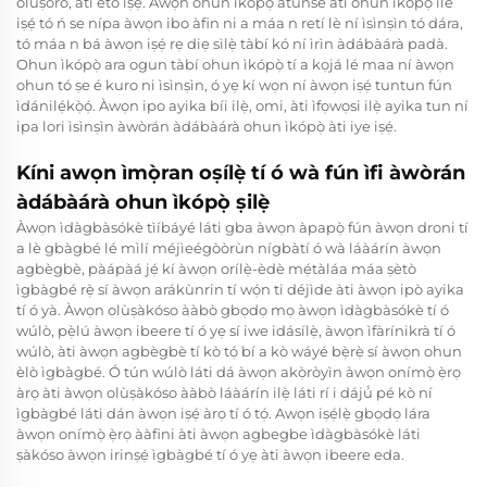
olùṣòro, àti ètò iṣẹ́. Àwọn ohun ìkópọ̀ àtúnse àti ohun ìkópọ̀ ilé
iṣẹ́ tó ń se nípa àwọn ibo àfin ni a máa n retí lè ní ìsìnṣìn tó dára,
tó máa n bá àwọn iṣẹ́ rẹ diẹ sìlẹ̀ tàbí kó ní ìrìn àdábàárà padà.
Ohun ìkópọ̀ ara ogun tàbí ohun ìkópọ̀ tí a kọjá lé maa ní àwọn
ohun tó ṣe é kuro ni ìsìnṣìn, ó yẹ kí wọn ní àwọn iṣẹ́ tuntun fún
ìdánilẹ́kọ̀ọ́. Àwọn ipo ayika bíi ilẹ̀, omi, àti ìfọwọsi ilẹ̀ ayika tun ní
ipa lori ìsìnṣìn àwòrán àdábàárà ohun ìkópọ̀ àti iye iṣẹ́.
Kíni awọn ìmọ̀ran oṣílẹ̀ tí ó wà fún ìfi àwòrán
àdábàárà ohun ìkópọ̀ ṣilẹ̀
Àwọn ìdàgbàsókè tìíbáyé láti gba àwọn àpapọ̀ fún àwọn droni tí
a lè gbàgbé lé mìlí méjìeégòòrùn nígbàtí ó wà láàárín àwọn
agbègbè, pàápàá jẹ́ kí àwọn orílẹ̀-èdè mẹ́tàláa máa ṣètò
ìgbàgbé rẹ̀ sí àwọn arákùnrin tí wọ́n ti déjìde àti àwọn ipò ayika
tí ó yà. Àwọn olùṣàkóso ààbò gbọdọ mọ àwọn ìdàgbàsókè tí ó
wúlò, pẹ̀lú àwọn ibeere tí ó yẹ sí iwe idásílẹ̀, àwọn ìfàrínikrà tí ó
wúlò, àti àwọn agbègbè tí kò tọ́ bí a kò wáyé bẹ̀rẹ̀ sí àwọn ohun
èlò ìgbàgbé. Ó tún wúlò láti dá àwọn akọ̀ròyìn àwọn onímọ̀ ẹ̀rọ
àrọ àti àwọn olùṣàkóso ààbò láàárín ilẹ̀ láti rí i dájú́ pé kò ní
ìgbàgbé láti dán àwọn iṣẹ́ àrọ tí ó tọ́. Awọn iṣẹ́lẹ̀ gbọdọ lára
àwọn onímọ̀ ẹ̀rọ ààfini àti àwọn agbegbe ìdàgbàsókè láti
ṣàkóso àwọn irinṣẹ́ ìgbàgbé tí ó yẹ àti àwọn ibeere eda.