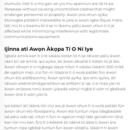
olumulo. Ireti ti o mọ gan-an yio mu apanirun ara ilẹ́ le pa
ifarapaṣẹ without causing uncontrolled crashes that might
endanger personnel or property. Awọn ọna ohun-ọjịbọ
àtúnọgba pọ̀tàbìlì mẹtaàdọ́ta le yara si awọn igba ifojusi mẹta,
láti mú kí o baamu bí ó se ni ibamu pẹ̀lú àwọn ohun tí ó jẹ́
affected while minimizing interference with legitimate
communications equipment.
Ijinna ati Awọn Àkọpa Tí O Ní Iye
Ìgbàlà àmìlà kan ti o lè wàásù kọ̀tàn tó ń se idiwọn pẹ̀lú àwọn
ìdarí bíi iṣẹ́ àmìlà, ipo ayika, àti àwọn àkọsílẹ̀ ti kọ̀tàn tó jẹ́ ibò.
Àwọn idiwọn tí ó nígbàga láàyè nítorí ń wàásù láàárín 500 mítà
de ọgọ́rùn méjì, ó sì fún ni itọ́sọ́ná tí ó wulẹ̀ pàtàkì fún àwọn
ohun èlò aláìfẹ́sùnmọ. Àwọn ìpínlẹ̀ ayika, ipo omi-ayika, àti
idiwọn elekitirómáganetíkùn ṣe àǹfààní sí iṣẹ́, ó sì máa yàn kí
àwọn oníṣowo ronú àwọn ìyípadà wọ̀nyí nigbà tí wọ́n ní gbékalẹ̀
àwọn ọ̀nà tí wọ́n yóò lo.
Iye bátẹrì àti ìdánà lórí inú ara jẹ́ àwọn ohun tí ó wulẹ̀ pàtàkì fún
àwọn ohun èlò ifowópamọ. Àwọn ètò tuntun nípa ìdàgbàsókè
iṣẹ́ pẹ̀lú odò iṣẹ́, nítorí ń fun ni ọgọ́rùn méjì tàbí gùndinrin lọ́nà
kan lórí inú kan. Ẹ̀rọ tí ó kékéré àti ìdánà tó dára ti àwọn ẹ̀rọ
tuntun nípa ìgbésẹ̀ tuntun fún àwọn olóṣèlú, láàárín tí àwọn