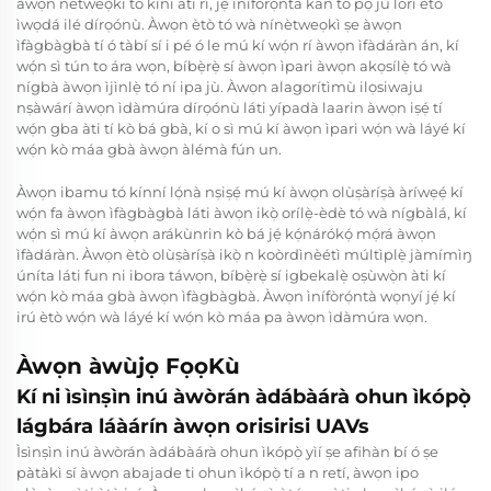
àwọn nètweọkì tó kíni ati rí, jẹ́ ìnífòrọ́ntà kan tó pọ̀ jù lórí ètò
ìwọdá ilé dírọónù. Àwọn ètò tó wà nínètweọkì ṣe àwọn
ìfàgbàgbà tí ó tàbí sí i pé ó le mú kí wọ́n rí àwọn ìfàdáràn án, kí
wọ́n sì tún to ára wọn, bíbẹ̀rẹ̀ sí àwọn ìpari àwọn akọsílẹ̀ tó wà
nígbà àwọn ìjìnlẹ̀ tó ní ipa jù. Àwọn alagorítìmù ilọsiwaju
nṣàwárí àwọn ìdàmúra dírọónù láti yípadà laarin àwọn iṣẹ́ tí
wọ́n gba àti tí kò bá gbà, kí o sì mú kí àwọn ìpari wọ́n wà láyé kí
wọ́n kò máa gbà àwọn àlémà fún un.
Àwọn ibamu tó kínní lọ́nà nṣiṣẹ́ mú kí àwọn olùṣàríṣà àríwẹẹ́ kí
wọ́n fa àwọn ìfàgbàgbà láti àwọn ikọ̀ orílẹ̀-èdè tó wà nígbàlá, kí
wọ́n sì mú kí àwọn arákùnrin kò bá jẹ́ kọ́nárókọ́ mọ́rá àwọn
ìfàdáràn. Àwọn ètò olùṣàríṣà ikọ̀ n koòrdìnèétì múltìplẹ̀ jàmímìŋ
úníta láti fun ni ibora táwọn, bíbẹ̀rẹ̀ sí igbekalẹ̀ oṣùwọ̀n àti kí
wọ́n kò máa gbà àwọn ìfàgbàgbà. Àwọn ìnífòrọ́ntà wọnyí jẹ́ kí
irú ètò wọ́n wà láyé kí wọ́n kò máa pa àwọn ìdàmúra wọn.
Àwọn àwùjọ FọọKù
Kí ni ìsìnṣìn inú àwòrán àdábàárà ohun ìkópọ̀
lágbára láàárín àwọn orisirisi UAVs
Ìsìnṣìn inú àwòrán àdábàárà ohun ìkópọ̀ yìí ṣe afihàn bí ó ṣe
pàtàkì sí àwọn abajade ti ohun ìkópọ̀ tí a n retí, àwọn ipo