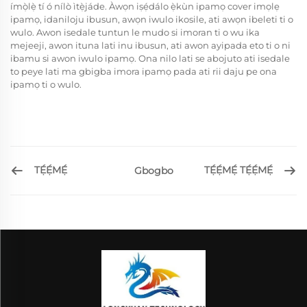
ímọ̀lẹ̀ tí ó nílò ìtẹ̀jáde. Àwọn iṣẹ́dálo ẹ̀kùn ipamọ cover imọlẹ
ipamọ, idaniloju ibusun, awọn iwulo ikosile, ati awọn ibeleti ti o
wulo. Awon isedale tuntun le mudo si imoran ti o wu ika
mejeeji, awon ituna lati inu ibusun, ati awon ayipada eto ti o ni
ibamu si awon iwulo ipamọ. Ona nilo lati se abojuto ati isedale
to peye lati ma gbigba imora ipamọ pada ati rii daju pe ona
ipamọ ti o wulo.
TẸ́Ẹ́MẸ́
TẸ́Ẹ́MẸ́ TẸ́Ẹ́MẸ́
Gbogbo