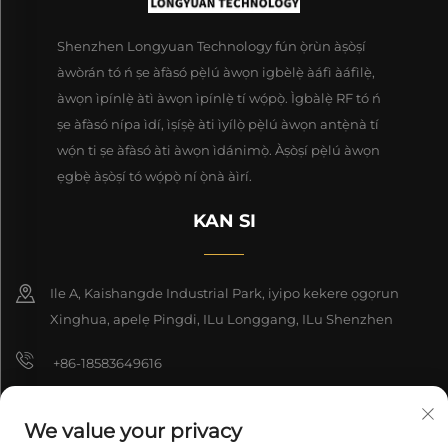
Shenzhen Longyuan Technology fún ọ̀rùn àṣòṣí
àwòrán tó ń ṣe àfàsó pẹ̀lú àwọn igbèlẹ̀ àáfì àáfìlẹ̀,
àwọn ìpínlẹ̀ àtì àwọn ìpínlẹ̀ tí wọ́pọ̀. Ìgbàlẹ̀ RF tó ń
ṣe àfàsó nípa ìdí, ìṣíṣẹ̀ àti ìyílọ̀ pẹ̀lú àwọn antẹ̀nà tí
wọ́n ti ṣe àfàsó àti àwọn ìdánimọ̀. Àṣòṣí pẹ̀lú àwọn
ẹgbẹ̀ àṣòṣí tó wọ́pọ̀ ní ọ̀nà àìrí.
KAN SI
Ile A, Kaishangde Industrial Park, iyipo kekere ọgọrun
Xinghua, apelẹ Pingdi, ILu Longgang, ILu Shenzhen
+86-18583649616
[email protected]
We value your privacy
8618165761396