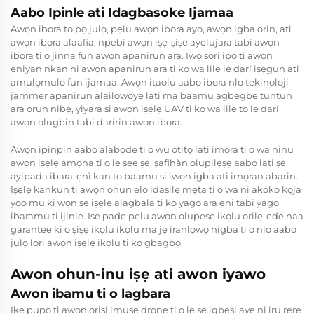
Aabo Ipinle ati Idagbasoke Ijamaa
Awọn ibora to pọ julọ, pẹlu awọn ibora ayo, awọn igba orin, ati
awọn ibora alaafia, npebi awọn iṣẹ-ṣiṣe ayelujara tabi awọn
ibora ti o jinna fun awọn apanirun ara. Iwọ sori ipo ti awọn
eniyan nkan ni awọn apanirun ara ti ko wa lile le darí iṣẹgun ati
amulọmulo fun ijamaa. Awọn itaolu aabo ibora nlo tekinoloji
jammer apanirun alailowoye lati ma baamu agbegbe tuntun
ara orun nibẹ, yiyara si awọn iṣẹlẹ UAV ti ko wa lile to le darí
awọn olugbin tabi darírin awọn ibora.
Awọn ipinpin aabo alabọde ti o wu otitọ lati imora ti o wa ninu
awọn iṣẹlẹ amọna ti o le ṣee ṣe, ṣafihàn olupilẹṣẹ aabo lati ṣe
ayipada ibara-ẹnì kan to baamu si iwọn igba ati imọran abarin.
Iṣẹlẹ kankun ti awọn ohun elo idasilẹ mẹta ti o wa ni akoko kọja
yoo mu ki wọn ṣe iṣẹlẹ alagbala ti ko yago ara ẹni tabi yago
ibaramu ti ijinle. Ise pade pẹlu awọn olupese ikọlu orilẹ-ede naa
garantee ki o ṣiṣẹ ikọlu ikọlu ma jẹ iranlọwọ nigba ti o nlo aabo
julọ lori awọn iṣẹlẹ ikọlu ti ko gbagbọ.
Awon ohun-inu iṣẹ ati awon iyawo
Awon ibamu ti o lagbara
Ike pupọ ti awọn oriṣi imuṣẹ drone ti o le ṣe igbesi aye ni iru rere