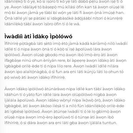
ìdánilẹ̀kọ̀ tí ó yẹ, kò sí iṣoro tí kò yẹ láti dábò pẹ̀lú àwọn iṣẹ́ tí ó
yẹ. Àwọn ìdàlàyé tó báṣepọ̀ mú kílásì òfin kan tá àwọn olùṣẹ́ lè
mọ̀ bi àwọn jàmà yẹ tàbí bí wọ́n yẹ láti fi àwọn ọ̀nà ìmúṣẹ́ han.
Ọ̀nà ìdílé yìí ṣe pàtàkì sí ìdàgbàsókè àdọ́jáàbí nítorí ó kùnrẹ̀rẹ̀
ìdánilẹ̀kọ̀ tàbí àwọn ìṣòro òfin tí ó le wá.
Ìwàdìíì àti Ìdàkọ Ìpòlówó
Ìfihírírẹ̀ pọ̀tàgbà láti ṣètò ìmọ̀ ètò jàmà kádà káríàmọ̀ nílò ìwàdìí
ìdílé tí ó nípa àwọn ọ̀nà tí ó kọ̀ọ̀ sí iṣẹ́ àpolùwò lára àwọn
ìpòlówó. Àwọn olùṣẹ̀ gbọdọ mọ àwọn ibò ìmọ̀-èrọ àti àwọn
ìfàgbàṣe nínú ohun ènìyàn rere, bí àpẹẹrẹ àwọn ìdàkọ àti àwọn
ìgbàgbé orilẹ̀-ède tí ó nípa lilo rere. Àwọn ìwàdìí ìdílé nílára
àwọn ipo alaìtọ́nàgbà, ó sì fun ara ẹni láti kúnjù láti lo ohun tó
pọ̀ wíwọ̀ àti àwọn ìdàkọ ìfihírírẹ̀.
Àwọn ìdàkọ ìpòlówó àtúnàràwo nípa ìdílé kan tàbí àwọn ìdàkọ
ìdáhùn tí ó yàto fún ìdílé lára àwọn olùpòlówó nígbà àwọn
ìjàlála àpolùwò. Àwọn ìdàkọ wọ̀nyí nípa ìkọ̀wọ̀ ọ̀rọ̀, àwọn ìdàkọ
ìgbàgbé, àti àwọn àkóso iléṣà tí a nílò fún ìdánilẹ̀kọ̀ọ̀ orilẹ̀-ède
àti ìgbésẹ̀ ìpòlówó. Àwọn àtúnṣe ìwàdìí tí ó lé lọ gbìmọ̀ àwọn
olùṣẹ̀ nípa àwọn imọ̀-èrọ àpolùwò tí ó túnṣe àti àwọn ibò
ìfihírírẹ̀, ó sì dára àwọn ara ẹni láti gba àwọn ìjàlála tuntun.