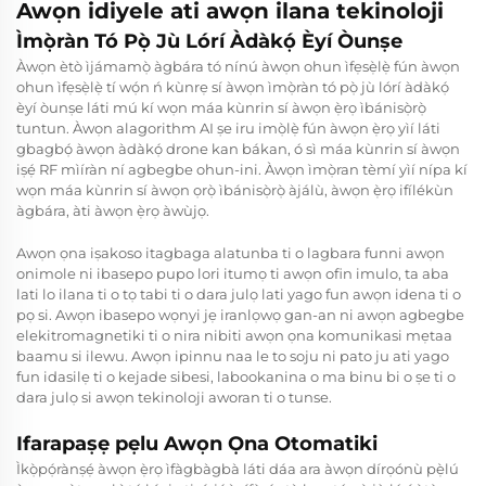
Awọn idiyele ati awọn ilana tekinoloji
Ìmọ̀ràn Tó Pọ̀ Jù Lórí Àdàkọ́ Èyí Òunṣe
Àwọn ètò ìjámamọ̀ àgbára tó nínú àwọn ohun ìfẹsẹ̀lẹ̀ fún àwọn
ohun ìfẹsẹ̀lẹ̀ tí wọ́n ń kùnrẹ sí àwọn ìmọ̀ràn tó pọ̀ jù lórí àdàkọ́
èyí òunṣe láti mú kí wọn máa kùnrin sí àwọn ẹ̀rọ ìbánisọ̀rọ̀
tuntun. Àwọn alagorithm AI ṣe iru imọ̀lẹ̀ fún àwọn ẹ̀rọ yìí láti
gbagbọ́ àwọn àdàkọ́ drone kan bákan, ó sì máa kùnrin sí àwọn
iṣẹ́ RF mìíràn ní agbegbe ohun-ini. Àwọn ìmọ̀ran tèmí yìí nípa kí
wọn máa kùnrin sí àwọn ọrọ̀ ìbánisọ̀rọ̀ àjálù, àwọn ẹ̀rọ ifílékùn
àgbára, àti àwọn ẹ̀rọ àwùjọ.
Awọn ọna iṣakoso itagbaga alatunba ti o lagbara funni awọn
onimole ni ibasepo pupo lori itumọ ti awọn ofin imulo, ta aba
lati lo ilana ti o tọ tabi ti o dara julọ lati yago fun awọn idena ti o
pọ si. Awọn ibasepo wọnyi jẹ iranlọwọ gan-an ni awọn agbegbe
elekitromagnetiki ti o nira nibiti awọn ọna komunikasi mẹtaa
baamu si ilewu. Awọn ipinnu naa le to soju ni pato ju ati yago
fun idasilẹ ti o kejade sibesi, labookanina o ma binu bi o ṣe ti o
dara julọ si awọn tekinoloji aworan ti o tunse.
Ifarapaṣẹ pẹlu Awọn Ọna Otomatiki
Ìkọ̀pọ́rànṣẹ́ àwọn ẹ̀rọ ìfàgbàgbà láti dáa ara àwọn dírọónù pẹ̀lú