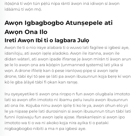
itọ́sọ́ná tí wọ́n tún pẹ̀lú nípa rántí àwọn iná idiwọn sí àwọn
ìdààmú tí wọ́n mọ́.
Awọn Igbagbogbo Atunṣepele ati
Awọn Ona Ilo
Ireti Awọn Ibi ti o lagbara Julọ
Awọn Ile ti o nio iraye alabara ti o wuwo lati fagilee si igbesi aye,
idaniloju, ati awọn iṣẹlẹ aladoko. Awọn ile itanna, awọn ile
didan wàterì, ati awọn ipade ifiranṣẹ jẹ àwọn mìrán tí àwọn arun
ṣe le lo awọn ọna ara kọ̀ópin (unmanned systems) lati yika si
wọn. A
drone ifilelẹ̀ kan
ò pese iranlọwọ pipẹ si awọn iṣẹlẹ
drone, tàbí èyí tó ṣee ṣe láti pa awọn ibusunrun kọja bẹrẹ kí wọn
kò le gba àlàyé tàbí fi ọkan kan ranṣẹ.
Iru oyeyeyetike ti awọn ọna rirọpọ n fun awọn olugbala imototo
lati so awọn ofin imototo ni ibamu pelu iwulo awọn ibusunrun
ati ona ile. Kojuba ninu awọn ipilẹ ti ko le ya, awọn ohun elo yii
le ya nipasẹ pele lati durosinsin si awọn ibusunrun titun tàbí lati
funni ilọsiwaju fun awọn iṣẹlẹ ajose. Ifarakanlẹsin si awọn ipo
imototo wa ti o wa ni akoko kọja nira ayika ti o pataki
nigbagbogbo nibiti a ma n pa igbesi aye.