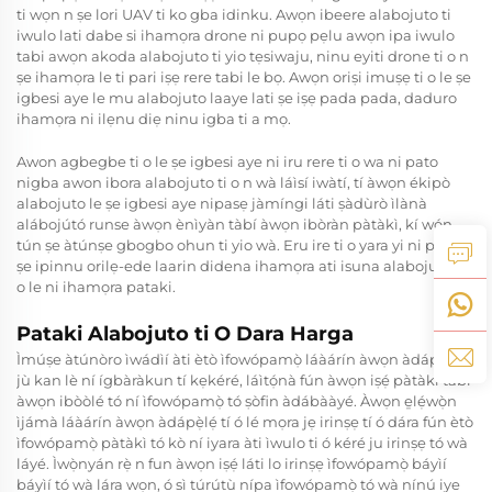
ti wọn n ṣe lori UAV ti ko gba idinku. Awọn ibeere alabojuto ti
iwulo lati dabe si ihamọra drone ni pupọ pẹlu awọn ipa iwulo
tabi awọn akoda alabojuto ti yio tẹsiwaju, ninu eyiti drone ti o n
ṣe ihamọra le ti pari iṣẹ rere tabi le bọ. Awọn oriṣi imuṣẹ ti o le ṣe
igbesi aye le mu alabojuto laaye lati ṣe iṣẹ pada pada, daduro
ihamọra ni ilẹnu diẹ ninu igba ti a mọ.
Awon agbegbe ti o le ṣe igbesi aye ni iru rere ti o wa ni pato
nigba awon ibora alabojuto ti o n wà láìsí iwàtí, tí àwọn ékipò
alabojuto le ṣe igbesi aye nipasẹ jàmíngi láti ṣàdùrò ìlànà
alábojútó runse àwọn ènìyàn tàbí àwọn ibòràn pàtàkì, kí wọ́n
tún ṣe àtúnṣe gbogbo ohun ti yio wà. Eru ire ti o yara yi ni pato le
ṣe ipinnu orilẹ-ede laarin didena ihamọra ati isuna alabojuto ti
o le ni ihamọra pataki.
Pataki Alabojuto ti O Dara Harga
Ìmúṣe àtúnòro ìwádìí àti ètò ìfowópamọ̀ láàárín àwọn àdápẹ̀lẹ́
jù kan lè ní ígbàràkun tí kẹkéré, láìtọ́nà fún àwọn iṣẹ́ pàtàkì tàbí
àwọn ibòòlé tó ní ìfowópamọ̀ tó ṣòfin àdábààyé. Àwọn e̱lẹ́wọ̀n
ìjámà láàárín àwọn àdápẹ̀lẹ́ tí ó lé mọra jẹ irinṣẹ tí ó dára fún ètò
ìfowópamọ̀ pàtàkì tó kò ní iyara àti ìwulo ti ó kéré ju irinṣẹ tó wà
láyé. Ìwọ̀nyán rẹ̀ n fun àwọn iṣẹ́ láti lo irinṣẹ ìfowópamọ̀ báyìí
báyìí tó wà lára wọn, ó sì túrútù nípa ìfowópamọ̀ tó wà nínú iye