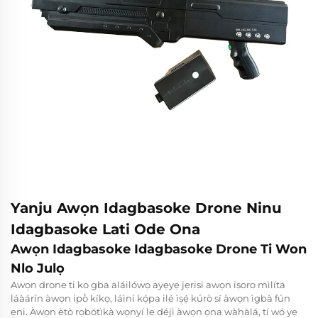
Yanju Awọn Idagbasoke Drone Ninu
Idagbasoke Lati Ode Ona
Awọn Idagbasoke Idagbasoke Drone Ti Won
Nlo Julọ
Awọn drone ti ko gba aláilówọ ayẹyẹ jẹrisi awọn iṣoro mìlíta
láàárín àwọn ipò̀ kíkọ, láìní kọ́pa ilé ìṣẹ́ kúrò sí àwọn ìgbà fún
ẹni. Àwọn ètò rọbótìkà wọnyí le déjì àwọn ọna wàhàlá, tí wó yẹ