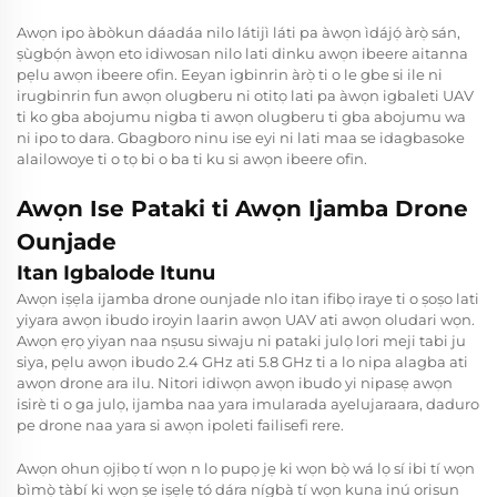
Awọn ipo àbòkun dáadáa nilo látijì láti pa àwọn ìdájọ́ àrọ̀ sán,
ṣùgbọ́n àwọn eto idiwosan nilo lati dinku awọn ibeere aitanna
pẹlu awọn ibeere ofin. Eeyan igbinrin àrọ̀ ti o le gbe si ile ni
irugbinrin fun awọn olugberu ni otitọ lati pa àwọn igbaleti UAV
ti ko gba abojumu nigba ti awọn olugberu ti gba abojumu wa
ni ipo to dara. Gbagboro ninu ise eyi ni lati maa se idagbasoke
alailowoye ti o tọ bi o ba ti ku si awọn ibeere ofin.
Awọn Ise Pataki ti Awọn Ijamba Drone
Ounjade
Itan Igbalode Itunu
Awọn iṣẹla ijamba drone ounjade nlo itan ifibọ iraye ti o ṣoṣo lati
yiyara awọn ibudo iroyin laarin awọn UAV ati awọn oludari wọn.
Awọn ẹrọ yiyan naa nṣusu siwaju ni pataki julọ lori meji tabi ju
siya, pẹlu awọn ibudo 2.4 GHz ati 5.8 GHz ti a lo nipa alagba ati
awọn drone ara ilu. Nitori idiwọn awọn ibudo yi nipasẹ awọn
isirè ti o ga julọ, ijamba naa yara imularada ayelujaraara, daduro
pe drone naa yara si awọn ipoleti failisefi rere.
Awọn ohun ọjịbọ tí wọn n lo pupọ jẹ ki wọn bọ̀ wá lọ sí ibi tí wọn
bìmọ̀ tàbí ki wọn ṣe iṣẹlẹ tó dára nígbà tí wọn kuna inú orisun