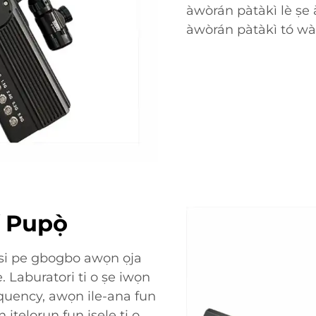
àwòrán pàtàkì lè ṣe
àwòrán pàtàkì tó wà
í Pupọ̀
yesi pe gbogbo awọn ọja
 Laburatori ti o ṣe iwọn
equency, awọn ile-ana fun
itẹlọrun fun iṣẹlẹ ti o