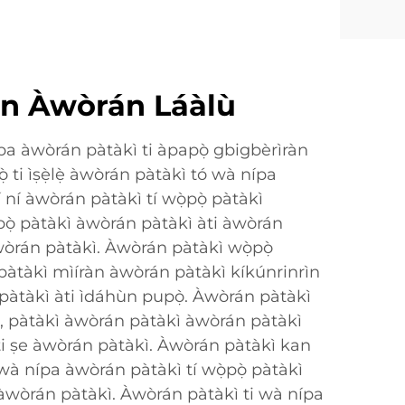
àn Àwòrán Láàlù
pa àwòrán pàtàkì ti àpapọ̀ gbigbèrìràn
̀ ti ìṣẹ̀lẹ̀ àwòrán pàtàkì tó wà nípa
í ní àwòrán pàtàkì tí wọ̀pọ̀ pàtàkì
pọ̀ pàtàkì àwòrán pàtàkì àti àwòrán
òrán pàtàkì. Àwòrán pàtàkì wọ̀pọ̀
pàtàkì mìíràn àwòrán pàtàkì kíkúnrinrìn
pàtàkì àti ìdáhùn pupọ̀. Àwòrán pàtàkì
0, pàtàkì àwòrán pàtàkì àwòrán pàtàkì
ti ṣe àwòrán pàtàkì. Àwòrán pàtàkì kan
wà nípa àwòrán pàtàkì tí wọ̀pọ̀ pàtàkì
àwòrán pàtàkì. Àwòrán pàtàkì ti wà nípa