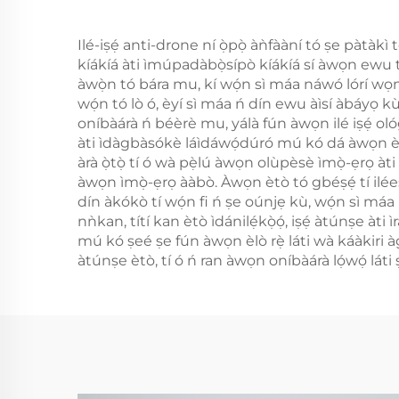
Ilé-iṣẹ́ anti-drone ní ọ̀pọ̀ àǹfààní tó ṣe pàtàkì
kíákíá àti ìmúpadàbọ̀sípò kíákíá sí àwọn ewu tí
àwọ̀n tó bára mu, kí wọ́n sì máa náwó lórí wọ
wọ́n tó lò ó, èyí sì máa ń dín ewu àìsí àbáyọ 
oníbàárà ń béèrè mu, yálà fún àwọn ilé iṣẹ́ ol
àti ìdàgbàsókè láìdáwọ́dúró mú kó dá àwọn èlò
àrà ọ̀tọ̀ tí ó wà pẹ̀lú àwọn olùpèsè ìmọ̀-ẹrọ 
àwọn ìmọ̀-ẹrọ ààbò. Àwọn ètò tó gbéṣẹ́ tí ilée
dín àkókò tí wọ́n fi ń ṣe oúnjẹ kù, wọ́n sì máa ń 
nǹkan, títí kan ètò ìdánilẹ́kọ̀ọ́, iṣẹ́ àtúnṣe àti 
mú kó ṣeé ṣe fún àwọn èlò rẹ̀ láti wà káàkiri 
àtúnṣe ètò, tí ó ń ran àwọn oníbàárà lọ́wọ́ lá