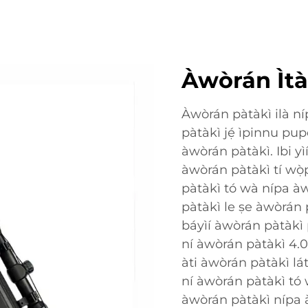
Àwòrán Ìt
Àwòrán pàtàkì ilà ní
pàtàkì jẹ́ ìpinnu pupọ
àwòrán pàtàkì. Ibi yì
àwòrán pàtàkì tí wọ̀
pàtàkì tó wà nípa àw
pàtàkì le ṣe àwòrán 
báyìí àwòrán pàtàkì 
ní àwòrán pàtàkì 4.
àti àwòrán pàtàkì lá
ní àwòrán pàtàkì tó 
àwòrán pàtàkì nípa 