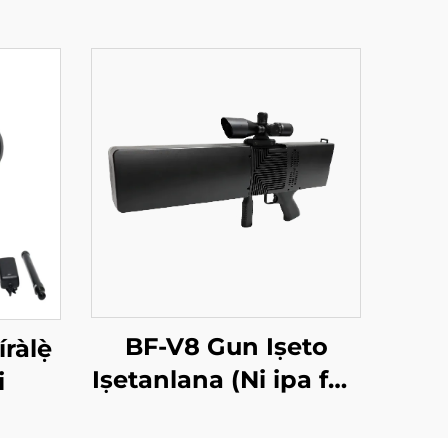
BF-V8 Gun Iṣeto
ràlẹ̀
Iṣetanlana (Ni ipa fun
i
Idanimọ̀)