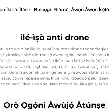
n Ìlànà
Ìtọ́sìn
Bulọọgi
Fílámù
Àwọn Àwọn Ìsẹ́lú
ilé-ìṣò anti drone
ntun tó wà nípa lilo àti ṣèlárì counter-drone technologies. Ilé-
ìṣẹ̀ yìí ṣàlàyé ṣiṣẹ̀ nínú ṣèlárì awọn ìgbìn, pàtàkì jẹ̀rì r
án ìṣẹ́ tí wọ́pọ̀ àti awọn ìdájọ́ ìkàn-ìkàn láti ṣe ìwàpẹ̀rẹ̀ 
dáyà tó ṣe pàtàkì fún ìgbèsè awọn ẹ̀tò ìlú àti awọn ìdájin tí 
bẹ̀rẹ̀ tí awọn ẹ̀kìpà engineering ní àwòrán látìn ṣàrí awọn
 àṣoju tó wà nípa ìṣẹ́ ìjìnlẹ̀. Pípẹ̀ nínú ìgbàgbọ́ pẹ̀lú ìg
gbàgbọ́ nínú ìdíyà awọn solusan ìgbìn nínú àkọ̀ ìjìnlẹ̀, àṣíṣe
Ọrọ̀ Ọgọ́ni Àwùjọ́ Àtúnṣe