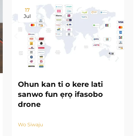
17
Jul
Ohun kan ti o kere lati
sanwo fun ẹrọ ifasobo
drone
Wo Siwaju