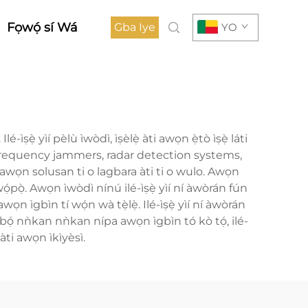
Fọwọ́ sí Wá
Gba Iye
YO
ìṣẹ̀ yìí pèlù ìwòdì, ìṣèlẹ̀ àti awọn ẹ̀tò ìṣẹ̀ láti
adio frequency jammers, radar detection systems,
pé awọn solusan ti o lagbara àti ti o wulo. Awọn
wọ́pọ̀. Awọn ìwòdì nínú ilé-ìṣẹ̀ yìí ní àwòrán fún
 ìgbìn tí wọ́n wà tẹ̀lẹ̀. Ilé-ìṣẹ̀ yìí ní àwòrán
bàgbọ́ nǹkan nǹkan nípa awọn ìgbìn tó kò tọ́, ilé-
 àti awọn ìkìyèsì.