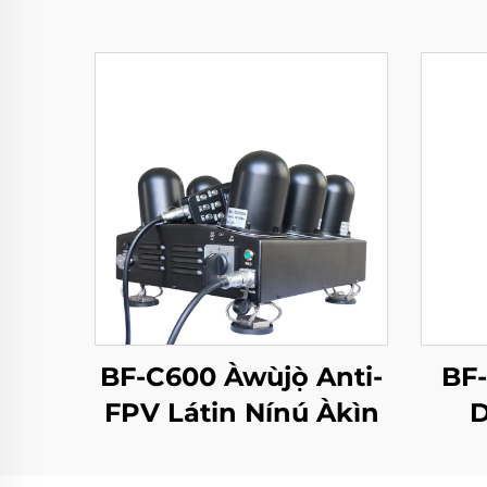
BF-C600 Àwùjọ̀ Anti-
BF-
FPV Látin Nínú Àkìn
D