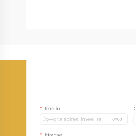
Imeilu
0/100
Ifiranṣẹ