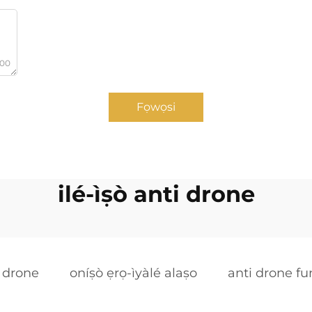
000
Fọwọsi
ilé-ìṣò anti drone
i drone
oníṣò ẹrọ-ìyàlé alaṣo
anti drone fu