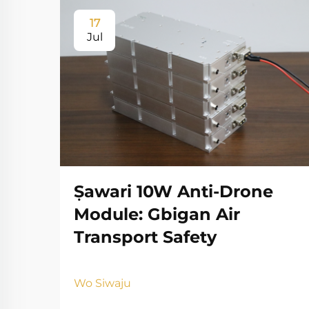
17
Jul
Ṣawari 10W Anti-Drone
Module: Gbigan Air
Transport Safety
Wo Siwaju