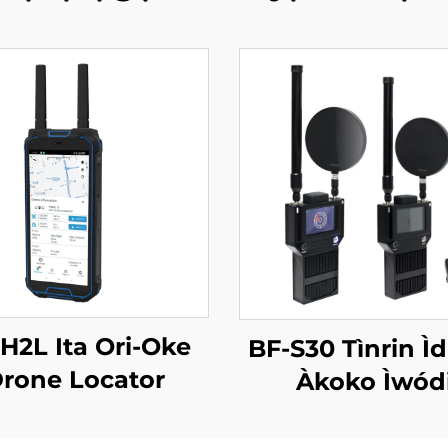
H2L Ita Ori-Oke
BF-S30 Tìnrin Ìdí
rone Locator
Àkoko Ìwód