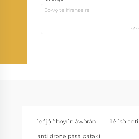
0/1
ìdájọ́ àbòyún àwòrán
ilé-ìṣò ant
anti drone pàṣà pataki