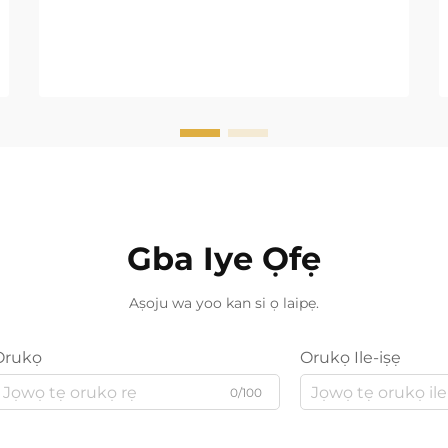
Gba Iye Ọfẹ
Aṣoju wa yoo kan si ọ laipẹ.
Orukọ
Orukọ Ile-iṣẹ
0/100