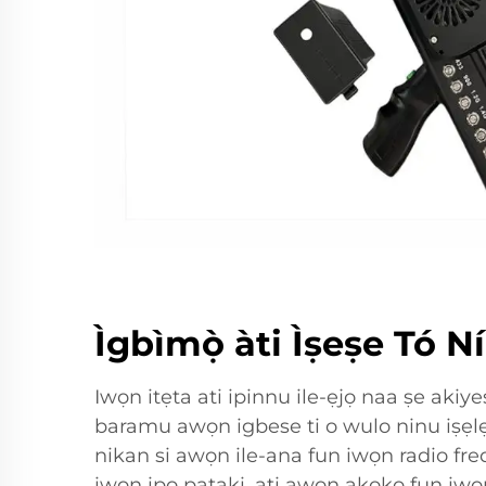
Ìgbìmọ̀ àti Ìṣeṣe Tó N
Iwọn itẹta ati ipinnu ile-ẹjọ naa ṣe aki
baramu awọn igbese ti o wulo ninu iṣẹlẹ.
nikan si awọn ile-ana fun iwọn radio fr
iwọn ipo pataki, ati awọn akoko fun iwọn 