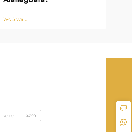
Wo S
Wo Siwaju
0/200