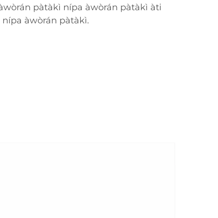
 àwòrán pàtàkì nípa àwòrán pàtàkì àti
 nípa àwòrán pàtàkì.