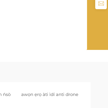
n ńsò
awọn ẹrọ àti ìdí anti drone