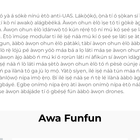
 tó yà á sókè nínú ètò anti-UAS. Lákọ̀ọ́kọ́, ọ̀nà tí ó ṣọ̀ka
 kò ní awakọ̀ alágbèéká. Àwọn ohun èlò ìṣe tó ti gòkè àgbà 
n. Àwọn ohun èlò ìdánwò tó kún rẹ́rẹ́ tó ní mú kó ṣeé ṣe 
kù. Ètò ìmúṣẹ modular ti ilé iṣẹ́ náà mú kí ó ṣeé ṣe láti 
ógun, ààbò àwọn ohun èlò pàtàkì, tàbí àwọn ohun èlò ààbò à
 rẹ̀ lójú pé àwọn yóò máa bá a lọ láti máa ṣe àwọn ohun 
àti àwọn àjọ ààbò ń mú kí ó rọrùn láti ní àfikún sí àwọn 
ṣẹ́ náà ń lò láti máa ṣètò àwọn ohun èlò tó ń pèsè oúnjẹ à
pa ìlànà tó ga jù lọ mọ́. Yàtọ̀ síyẹn, ilé iṣẹ́ náà tún máa ń 
ìrànlọ́wọ́ nípa ìmọ̀ ẹ̀rọ. Bí ilé iṣẹ́ náà ṣe ń tẹ̀ lé ìlànà ààb
àgbáyé. Ẹgbẹ onímọ̀ nípa ẹ̀rọ àti àwọn onímọ̀ nípa ètò náà
ti ṣe àwọn àbájáde tí ó gbéṣẹ́ fún ààbò àwọn drones.
Awa Funfun