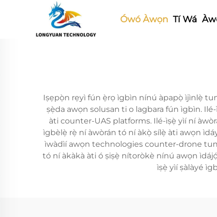
Ówó Àwọn
Tí Wá
Àwọ
Iṣẹpọ̀n rẹyì fún ẹ̀rọ ìgbìn nínú àpapọ̀ ìjìnlẹ̀ tu
ṣẹ̀da awọn solusan ti o lagbara fún ìgbìn. Ilé-
àti counter-UAS platforms. Ilé-ìṣẹ̀ yìí ní àwòr
ìgbèlẹ̀ rẹ̀ ní àwòrán tó ní àkọ̀ sílẹ̀ àti awọn ì
ìwàdìí awọn technologies counter-drone tuntun, 
tó ní àkàkà àti ó ṣiṣẹ̀ nítoròkè nínú awọn ìdájọ́
ìṣẹ̀ yìí ṣàlàyé ì