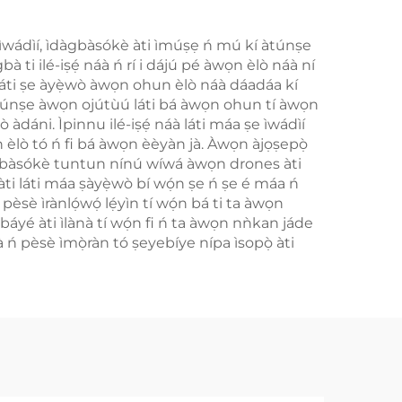
n sí ìwádìí, ìdàgbàsókè àti ìmúṣẹ ń mú kí àtúnṣe
ti ilé-iṣẹ́ náà ń rí i dájú pé àwọn èlò náà ní
láti ṣe àyẹ̀wò àwọn ohun èlò náà dáadáa kí
ṣe àtúnṣe àwọn ojútùú láti bá àwọn ohun tí àwọn
dáni. Ìpinnu ilé-iṣẹ́ náà láti máa ṣe ìwádìí
èlò tó ń fi bá àwọn èèyàn jà. Àwọn àjọṣepọ̀
ìdàgbàsókè tuntun nínú wíwá àwọn drones àti
ti láti máa ṣàyẹ̀wò bí wọ́n ṣe ń ṣe é máa ń
pèsè ìrànlọ́wọ́ lẹ́yìn tí wọ́n bá ti ta àwọn
ò àgbáyé àti ìlànà tí wọ́n fi ń ta àwọn nǹkan jáde
 ń pèsè ìmọ̀ràn tó ṣeyebíye nípa ìsopọ̀ àti