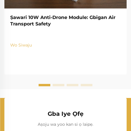
Ṣawari 10W Anti-Drone Module: Gbigan Air
Transport Safety
Wo Siwaju
Gba Iye Ọfẹ
Aṣoju wa yoo kan si ọ laipẹ.