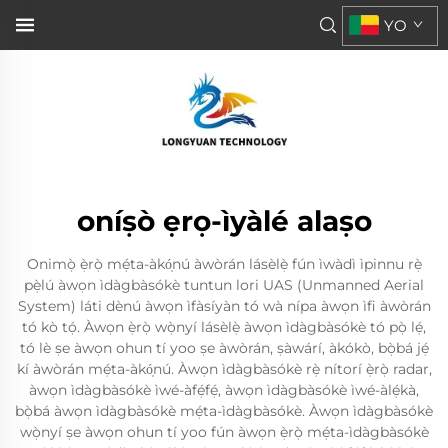
YO
oníṣò ẹrọ-ìyàlé alaṣo
Onimọ̀ ẹ̀rọ̀ mẹ́ta-àkó̩nú àwòrán lásèlẹ̀ fún ìwàdì ìpinnu rẹ̀
pẹ̀lú àwọn ìdàgbàsókè tuntun lori UAS (Unmanned Aerial
System) láti dènú àwọn ìfàsíyàn tó wà nípa àwọn ìfi àwòrán
tó kò tọ́. Àwọn ẹ̀rọ̀ wọ̀nyí lásèlẹ̀ àwọn ìdàgbàsókè tó pọ̀ lẹ́,
tó lè ṣe àwọn ohun tí yoo ṣe àwòrán, ṣàwárí, àkókò, bọ̀bá jẹ́
kí àwòrán mẹ́ta-àkó̩nú. Àwọn ìdàgbàsókè rẹ̀ nítorí ẹ̀rọ̀ radar,
àwọn ìdàgbàsókè ìwé-àfẹ́fẹ́, àwọn ìdàgbàsókè ìwé-àlẹ́kà,
bọ̀bá àwọn ìdàgbàsókè mẹ́ta-ìdàgbàsókè. Àwọn ìdàgbàsókè
wọ̀nyí ṣe àwọn ohun tí yoo fún àwọn ẹ̀rọ̀ mẹ́ta-ìdàgbàsókè