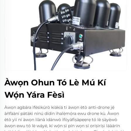
Àwọn Ohun Tó Lè Mú Kí
Wọ́n Yára Fèsì
Àwọn agbára ìfèsìkúrò kíákíá ti àwọn ètò anti-drone jẹ́
àǹfààní pàtàkì nínú dídín ìhalẹ̀mọ́ra ewu drone kù. Àwọn
ètò yìí ní àwọn ìlànà ìdánwò ìfòyàfiṣàpẹẹrẹ tó lè ṣàyẹ̀wò
àwọn ewu tó lè wáyé, kí wọ́n sì pín wọn sí oríṣiríṣi láàárín