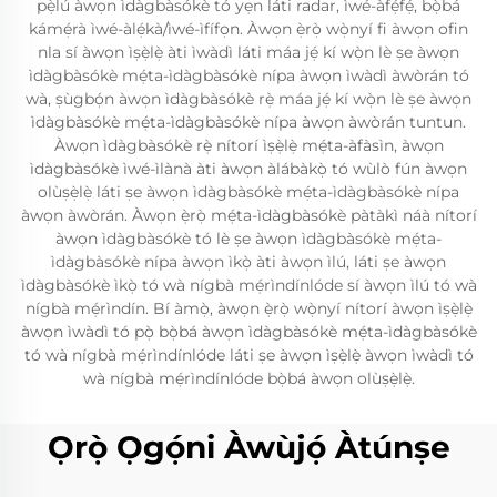
pẹ̀lú àwọn ìdàgbàsókè tó yẹn láti radar, ìwé-àfẹ́fẹ́, bọ̀bá
kámẹ́rà ìwé-àlẹ́kà/ìwé-ìfífọn. Àwọn ẹ̀rọ̀ wọ̀nyí fi àwọn ofin
nla sí àwọn ìṣẹ̀lẹ̀ àti ìwàdì láti máa jẹ́ kí wọ̀n lè ṣe àwọn
ìdàgbàsókè mẹ́ta-ìdàgbàsókè nípa àwọn ìwàdì àwòrán tó
wà, ṣùgbọ́n àwọn ìdàgbàsókè rẹ̀ máa jẹ́ kí wọ̀n lè ṣe àwọn
ìdàgbàsókè mẹ́ta-ìdàgbàsókè nípa àwọn àwòrán tuntun.
Àwọn ìdàgbàsókè rẹ̀ nítorí ìṣẹ̀lẹ̀ mẹ́ta-àfàsìn, àwọn
ìdàgbàsókè ìwé-ìlànà àti àwọn àlábàkọ̀ tó wùlò fún àwọn
olùṣẹ̀lẹ̀ láti ṣe àwọn ìdàgbàsókè mẹ́ta-ìdàgbàsókè nípa
àwọn àwòrán. Àwọn ẹ̀rọ̀ mẹ́ta-ìdàgbàsókè pàtàkì náà nítorí
àwọn ìdàgbàsókè tó lè ṣe àwọn ìdàgbàsókè mẹ́ta-
ìdàgbàsókè nípa àwọn ìkọ̀ àti àwọn ìlú, láti ṣe àwọn
ìdàgbàsókè ìkọ̀ tó wà nígbà mẹ́rìndínlóde sí àwọn ìlú tó wà
nígbà mẹ́rìndín. Bí àmọ̀, àwọn ẹ̀rọ̀ wọ̀nyí nítorí àwọn ìṣẹ̀lẹ̀
àwọn ìwàdì tó pọ̀ bọ̀bá àwọn ìdàgbàsókè mẹ́ta-ìdàgbàsókè
tó wà nígbà mẹ́rìndínlóde láti ṣe àwọn ìṣẹ̀lẹ̀ àwọn ìwàdì tó
wà nígbà mẹ́rìndínlóde bọ̀bá àwọn olùṣẹ̀lẹ̀.
Ọrọ̀ Ọgọ́ni Àwùjọ́ Àtúnṣe