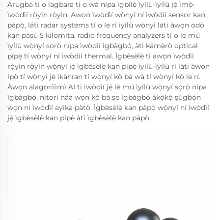
Arugba ti o lagbara ti o wà nípa ìgbílẹ̀ ìyílù-ìyílù jẹ́ ìmọ̀-
ìwòdìí rọ̀yìn rọ̀yìn. Awọn ìwòdìí wọ̀nyí ní ìwòdìí sensor kan
pàpọ̀, láti radar systems tí o le rí ìyílù wọ̀nyí láti àwọn odò
kan pàsù 5 kilomita, radio frequency analyzers tí o le mú
ìyílù wọ̀nyí sọrọ̀ nípa ìwòdìí ìgbàgbọ́, àti kámẹ̀rọ̀ optical
pípẹ̀ tí wọ̀nyí ní ìwòdìí thermal. Ìgbèsèlẹ̀ ti awọn ìwòdìí
rọ̀yìn rọ̀yìn wọ̀nyí jẹ́ ìgbèsèlẹ̀ kan pípẹ̀ ìyílù-ìyílù rí láti àwọn
ipò tí wọ̀nyí jẹ́ ìkànran tí wọ̀nyí kò bá wà tí wọ̀nyí kò le rí.
Àwọn alagoríììmì AI ti ìwòdìí jẹ́ lè mú ìyílù wọ̀nyí sọrọ̀ nípa
ìgbàgbọ́, nítorí náà wọn kò bá ṣe ìgbàgbọ́ àkọ̀kọ̀ ṣùgbọ́n
wọn ní ìwòdìí ayika pàtò. Ìgbèsèlẹ̀ kan pàpọ̀ wọ̀nyí ní ìwòdìí
jẹ́ ìgbèsèlẹ̀ kan pípẹ̀ àti ìgbèsèlẹ̀ kan pàpọ̀.