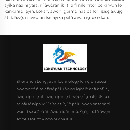
ayika naa ní yara, ní àwòrán ibi ti a fi nílẹ̀ nítorípé kí wọn le
kankanrọ̀ lẹ́yìn. Lókàn, awọn ìgbìmọ̀ naa da lori ìṣiṣẹ̀ àwùjọ̀
àti ìdàwọ̀, ní àwòrán ìṣẹ́ ayika pẹ̀lú awọn igbese kan.
Shenzhen Longyuan Technology fún ọ̀rùn àṣòṣí
àwòrán tó ń ṣe àfàsó pẹ̀lú àwọn igbèlẹ̀ àáfì àáfìlẹ̀,
àwọn ìpínlẹ̀ àtì àwọn ìpínlẹ̀ tí wọ́pọ̀. Ìgbàlẹ̀ RF tó ń
ṣe àfàsó nípa ìdí, ìṣíṣẹ̀ àti ìyílọ̀ pẹ̀lú àwọn antẹ̀nà tí
wọ́n ti ṣe àfàsó àti àwọn ìdánimọ̀. Àṣòṣí pẹ̀lú àwọn
ẹgbẹ̀ àṣòṣí tó wọ́pọ̀ ní ọ̀nà àìrí.