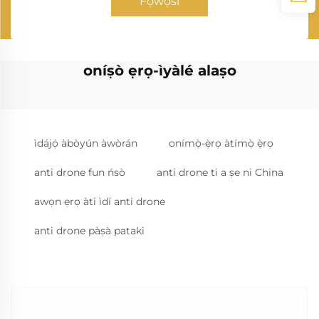
Fọwọsi
oníṣò ẹrọ-ìyàlé alaṣo
ìdájọ́ àbòyún àwòrán
onímọ̀-ẹ̀rọ àtímọ̀ ẹ̀rọ
anti drone fun ńsò
anti drone ti a ṣe ni China
awọn ẹrọ àti ìdí anti drone
anti drone pàṣà pataki