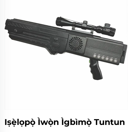
Iṣẹ̀lọpọ̀ Ìwọ̀n Ìgbìmọ̀ Tuntun