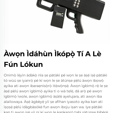
Àwọn Ìdáhùn Ìkópọ̀ Tí A Lè
Fún Lókun
Onimọ̀ lẹ̀yìn àdàkọ̀ nla ṣe pàtàkì pé wọn le ṣe àṣẹ́ iṣẹ̀ pàtàkì
tó wùú ṣe iyanrọ̀ pé kí wọn le ṣe àtúnṣe pẹ̀lú àwọn ibọwọ̀
ayika ati awọn ibaraẹnisọ̀rọ̀ itẹ̀wọ̀nṣẹ̀. Àwọn ìgbìmọ̀ rẹ̀ le ṣe
àṣẹ́ pẹ̀lú awọn ìgbìmọ̀ ayika ti o wà tẹlẹ̀, dá arọ̀ pé awọn
ìgbìmọ̀ ìwọle, awọn ìgbìmọ̀ àṣàlẹ̀ ayelujara, ati awọn iba
alailowaya. Àṣẹ́ àgbèyẹ̀ yìí ṣe afihan iyasoto ayika kan ati
ìṣọṣẹ́ pẹ̀lú ìdàgbàsókè fun awọn iboju iṣan wa. Iye pàtàkì
kan ti awọn iṣẹ̀ yìí ní kí wọn le kankanrọ̀ tabi ṣàtúnṣe bíbẹ̀rẹ̀