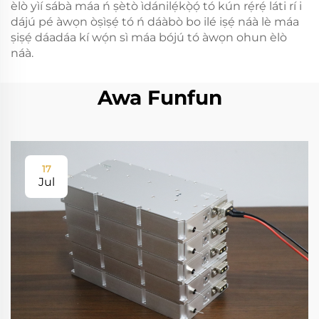
èlò yìí sábà máa ń ṣètò ìdánilẹ́kọ̀ọ́ tó kún rẹ́rẹ́ láti rí i
dájú pé àwọn òṣìṣẹ́ tó ń dáàbò bo ilé iṣẹ́ náà lè máa
ṣiṣẹ́ dáadáa kí wọ́n sì máa bójú tó àwọn ohun èlò
náà.
Awa Funfun
17
Jul