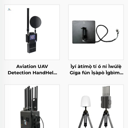
Aviation UAV
Ìyí àtímọ̀ tí ó ní Ìwúlẹ̀
Detection HandHeld
Gíga fún Ìṣàpò Ìgbìmọ̀
Perimeter Security
Ìdádìí Rẹ̀ẹ̀sì RF Tí kò
Solutions Against
lèe jẹ́ UAV
Drones Portable Long
Range Signal Detector
For FPV