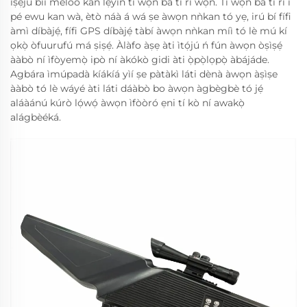
ìṣẹ́jú bíi mélòó kan lẹ́yìn tí wọ́n bá ti rí wọn. Tí wọ́n bá ti rí i
pé ewu kan wà, ètò náà á wá ṣe àwọn nǹkan tó yẹ, irú bí fífi
àmì díbàjẹ́, fífi GPS díbàjẹ́ tàbí àwọn nǹkan míì tó lè mú kí
ọkọ̀ òfuurufú má ṣiṣẹ́. Àlàfo àṣẹ àti ìtọ́jú ń fún àwọn òṣìṣẹ́
ààbò ní ìfòyemọ̀ ipò ní àkókò gidi àti ọ̀pọ̀lọpọ̀ àbájáde.
Agbára ìmúpadà kíákíá yìí ṣe pàtàkì láti dènà àwọn àṣìṣe
ààbò tó lè wáyé àti láti dáàbò bo àwọn àgbègbè tó jẹ́
aláàánú kúrò lọ́wọ́ àwọn ìfòòró ẹni tí kò ní awakọ̀
alágbèéká.