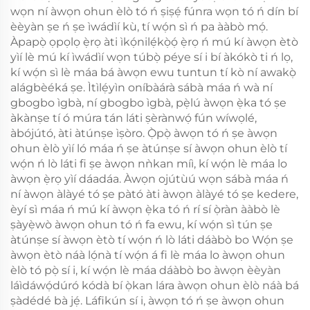
wọn ní àwọn ohun èlò tó ń ṣiṣẹ́ fúnra wọn tó ń dín bí
èèyàn ṣe ń ṣe ìwádìí kù, tí wọ́n sì ń pa ààbò mọ́.
Àpapọ̀ ọpọlọ ẹ̀rọ àti ìkọ́nilẹ́kọ̀ọ́ ẹ̀rọ ń mú kí àwọn ètò
yìí lè mú kí ìwádìí wọn túbọ̀ péye sí i bí àkókò ti ń lọ,
kí wọ́n sì lè máa bá àwọn ewu tuntun tí kò ní awakọ̀
alágbèéká ṣe. Ìtìlẹ́yìn oníbàárà sábà máa ń wà ní
gbogbo ìgbà, ní gbogbo ìgbà, pẹ̀lú àwọn ẹ̀ka tó ṣe
àkànṣe tí ó múra tán láti ṣèrànwọ́ fún wíwọlé,
àbójútó, àti àtúnṣe ìṣòro. Ọ̀pọ̀ àwọn tó ń ṣe àwọn
ohun èlò yìí ló máa ń ṣe àtúnṣe sí àwọn ohun èlò tí
wọ́n ń lò láti fi ṣe àwọn nǹkan míì, kí wọ́n lè máa lo
àwọn ẹ̀rọ yìí dáadáa. Àwọn ojútùú wọn sábà máa ń
ní àwọn àlàyé tó ṣe pàtó àti àwọn àlàyé tó ṣe kedere,
èyí sì máa ń mú kí àwọn ẹ̀ka tó ń rí sí ọ̀ràn ààbò lè
ṣàyẹ̀wò àwọn ohun tó ń fa ewu, kí wọ́n sì tún ṣe
àtúnṣe sí àwọn ètò tí wọ́n ń lò láti dáàbò bo Wọ́n ṣe
àwọn ètò náà lọ́nà tí wọ́n á fi lè máa lo àwọn ohun
èlò tó pọ̀ sí i, kí wọ́n lè máa dáàbò bo àwọn èèyàn
láìdáwọ́dúró kódà bí ọ̀kan lára àwọn ohun èlò náà bá
ṣàdédé bà jẹ́. Láfikún sí i, àwọn tó ń ṣe àwọn ohun