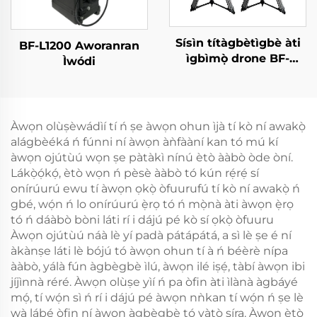
Sísìn títàgbètìgbè àti
BF-L1200 Aworanran
ìgbìmọ̀ drone BF-
Ìwódi
W550
Àwọn olùṣèwádìí tí ń ṣe àwọn ohun ìjà tí kò ní awakọ̀
alágbèéká ń fúnni ní àwọn àǹfààní kan tó mú kí
àwọn ojútùú wọn ṣe pàtàkì nínú ètò ààbò òde òní.
Lákọ̀ọ́kọ́, ètò wọn ń pèsè ààbò tó kún rẹ́rẹ́ sí
onírúurú ewu tí àwọn ọkọ̀ òfuurufú tí kò ní awakọ̀ ń
gbé, wọ́n ń lo onírúurú ẹ̀rọ tó ń mọ̀nà àti àwọn ẹ̀rọ
tó ń dáàbò bòni láti rí i dájú pé kò sí ọkọ̀ òfuuru
Àwọn ojútùú náà lè yí padà pátápátá, a sì lè ṣe é ní
àkànṣe láti lè bójú tó àwọn ohun tí à ń béèrè nípa
ààbò, yálà fún àgbègbè ìlú, àwọn ilé iṣẹ́, tàbí àwọn ibi
jíjìnnà réré. Àwọn olùṣe yìí ń pa òfin àti ìlànà àgbáyé
mọ́, tí wọ́n sì ń rí i dájú pé àwọn nǹkan tí wọ́n ń ṣe lè
wà lábẹ́ òfin ní àwọn àgbègbè tó yàtọ̀ síra. Àwọn ètò