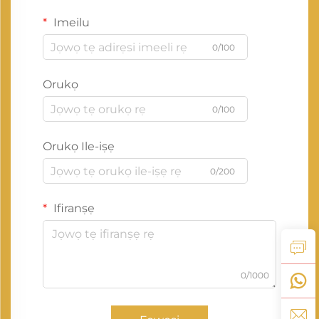
Imeilu
0/100
Orukọ
0/100
Orukọ Ile-iṣẹ
0/200
Ifiranṣẹ
0/1000