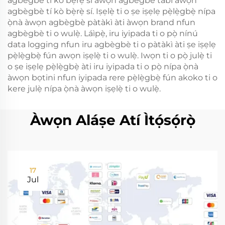
agbègbè tí kò bẹ̀rẹ̀ sí àwọn agbègbè tabi àwọn
agbègbè tí kò bẹ̀rẹ̀ sí. Iṣẹlẹ̀ ti o ṣe iṣẹlẹ pẹ̀lẹ̀gbẹ̀ nípa
ọ̀nà àwọn agbègbè pàtàkì àti àwọn brand nfun
agbègbè ti o wulẹ̀. Láìpẹ̀, iru iyipada ti o pọ̀ nínú
data logging nfun iru agbègbè ti o pàtàkì àti ṣe iṣẹlẹ
pẹ̀lẹ̀gbẹ̀ fún awọn iṣẹlẹ̀ ti o wulẹ̀. Iwọn ti o pọ̀ julẹ̀ ti
o ṣe iṣẹlẹ pẹ̀lẹ̀gbẹ̀ àti iru iyipada ti o pọ̀ nípa ọ̀nà
àwọn bọtini nfun iyipada rere pẹ̀lẹ̀gbẹ̀ fún akoko ti o
kere julẹ̀ nípa ọ̀nà àwọn iṣẹlẹ̀ ti o wulẹ̀.
Àwọn Aláṣe Atí Ìtọ́sọ́rọ̀
17
Jul