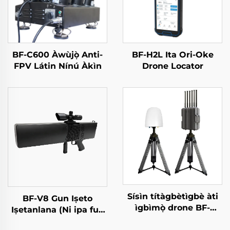
BF-C600 Àwùjọ̀ Anti-
BF-H2L Ita Ori-Oke
FPV Látin Nínú Àkìn
Drone Locator
Sísìn títàgbètìgbè àti
BF-V8 Gun Iṣeto
ìgbìmọ̀ drone BF-
Iṣetanlana (Ni ipa fun
W550
Idanimọ̀)