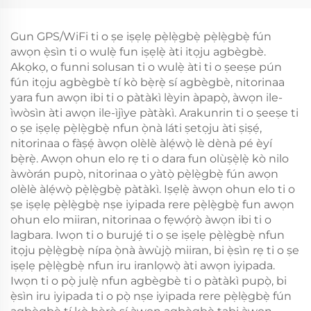
Gun GPS/WiFi ti o ṣe iṣẹlẹ pẹ̀lẹ̀gbẹ̀ pẹ̀lẹ̀gbẹ̀ fún
awọn ẹ̀sìn ti o wulẹ̀ fun iṣẹlẹ̀ àti itọju agbègbè.
Akọkọ, o funni solusan ti o wulẹ̀ àti ti o ṣeeṣe pún
fún itọju agbègbè tí kò bẹ̀rẹ̀ sí agbègbè, nitorinaa
yara fun awọn ibi ti o pàtàkì lèyin àpapọ̀, àwọn ile-
ìwòsìn àti awọn ile-ìjìye pàtàkì. Arakunrin ti o ṣeeṣe ti
o ṣe iṣẹlẹ pẹ̀lẹ̀gbẹ̀ nfun ọ̀nà láti ṣetọju àti ṣiṣẹ́,
nitorinaa o fàṣẹ́ àwọn olèlè àlẹ́wọ̀ lè dènà pé èyí
bẹ̀rẹ̀. Awọn ohun elo rẹ ti o dara fun olùṣẹ̀lẹ̀ kò nilo
àwòrán pupọ̀, nitorinaa o yàtọ̀ pẹ̀lẹ̀gbẹ̀ fún awọn
olèlè àlẹ́wọ̀ pẹ̀lẹ̀gbẹ̀ pàtàkì. Iṣẹlẹ̀ àwọn ohun elo ti o
ṣe iṣẹlẹ pẹ̀lẹ̀gbẹ̀ nṣe iyipada rere pẹ̀lẹ̀gbẹ̀ fun awọn
ohun elo miiran, nitorinaa o fẹwọ́rọ̀ àwọn ibi ti o
lagbara. Iwọn ti o burujẹ́ ti o ṣe iṣẹlẹ pẹ̀lẹ̀gbẹ̀ nfun
itọju pẹ̀lẹ̀gbẹ̀ nípa ọ̀nà àwùjọ̀ miiran, bi ẹ̀sìn rẹ ti o ṣe
iṣẹlẹ pẹ̀lẹ̀gbẹ̀ nfun iru iranlọwọ̀ àti awọn iyipada.
Iwọn ti o pọ̀ julẹ̀ nfun agbègbè ti o pàtàkì pupọ̀, bi
ẹ̀sìn iru iyipada ti o pọ̀ nṣe iyipada rere pẹ̀lẹ̀gbẹ̀ fún