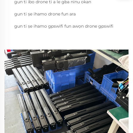
gun ti ibo drone ti a le gba ninu okan
gun ti ṣe ihamo drone fun ara
gun ti ṣe ihamo gpswifi fun awọn drone gpswifi