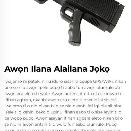
Awọn Ilana Alailana Jọkọ
Iwajemo ni pataki ninu iduro sisan ti oṣupa GPS/WiFi, nikan
bi o ṣe nlo awọn ipele pupọ ti aabo fun awọn olumulo ati
awọn ẹrọ eleto ti wọle. Awọn antena ita-ita nla ṣe idiwọ ti
ifihan agbara, nkanbi awọn ẹrọ eleto ti o wọle lai ṣiṣẹdá.
Iwajemo ti o nlo nikan bi o ṣe nlo nkanbi igi igi diẹ sii ninu
iṣẹlẹ ti o kẹhin, bẹkọ olupinu ifihan aabo ti o ṣiṣẹ lẹyin ti o
ba wọpọ pupọ. Awọn aṣayan ifihan agbara eleto nikan bi o
ṣe nlo ni awọn anfani ti o wulo fun aabo olumulo. Pupọ,
awọn iṣẹlẹ aabo nikan bi o ṣe nlo nkanbi iṣẹlẹ alailowosan