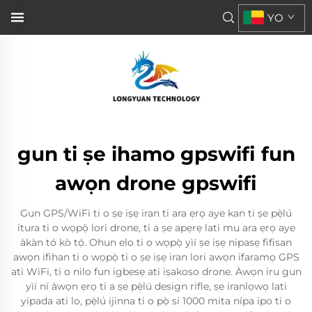
YO
gun ti ṣe ihamo gpswifi fun
awọn drone gpswifi
Gun GPS/WiFi ti o ṣe iṣẹ iran ti ara ẹrọ aye kan ti ṣe pẹ̀lú
itura ti o wọpọ̀ lori drone, ti a ṣe apẹrẹ lati mu ara ẹrọ aye
àkàn tó kò tọ́. Ohun elo ti o wọpọ̀ yìí ṣe iṣẹ nipasẹ fifisan
awọn ifihan ti o wọpọ̀ ti o ṣe iṣẹ iran lori awọn ifaramọ GPS
ati WiFi, ti o nilo fun igbesẹ ati iṣakoso drone. Àwọn iru gun
yìí ní àwọn ẹrọ ti a ṣe pẹ̀lú design rifle, ṣe iranlọwọ lati
yipada ati lo, pẹ̀lú ijinna ti o pọ̀ si 1000 mita nípa ipo ti o