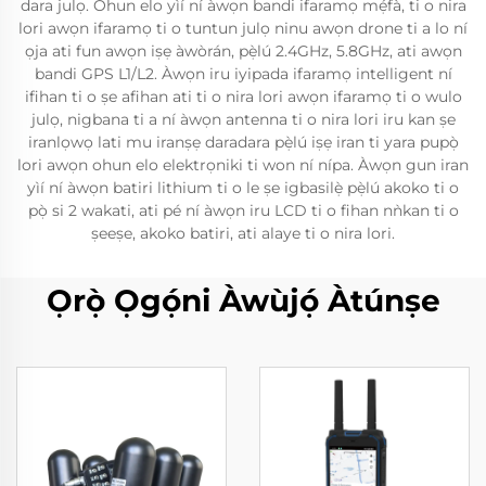
dara julọ. Ohun elo yìí ní àwọn bandi ifaramọ mẹ́fà, ti o nira
lori awọn ifaramọ ti o tuntun julọ ninu awọn drone ti a lo ní
ọja ati fun awọn iṣẹ àwòrán, pẹ̀lú 2.4GHz, 5.8GHz, ati awọn
bandi GPS L1/L2. Àwọn iru iyipada ifaramọ intelligent ní
ifihan ti o ṣe afihan ati ti o nira lori awọn ifaramọ ti o wulo
julọ, nigbana ti a ní àwọn antenna ti o nira lori iru kan ṣe
iranlọwọ lati mu iranṣẹ daradara pẹ̀lú iṣẹ iran ti yara pupọ̀
lori awọn ohun elo elektrọniki ti won ní nípa. Àwọn gun iran
yìí ní àwọn batiri lithium ti o le ṣe igbasilẹ̀ pẹ̀lú akoko ti o
pọ̀ si 2 wakati, ati pé ní àwọn iru LCD ti o fihan nǹkan ti o
ṣeeṣe, akoko batiri, ati alaye ti o nira lori.
Ọrọ̀ Ọgọ́ni Àwùjọ́ Àtúnṣe