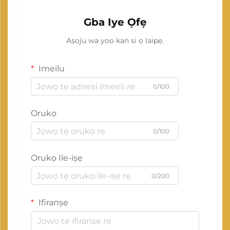
Gba Iye Ọfẹ
Aṣoju wa yoo kan si ọ laipẹ.
Imeilu
0/100
Orukọ
0/100
Orukọ Ile-iṣẹ
0/200
Ifiranṣẹ