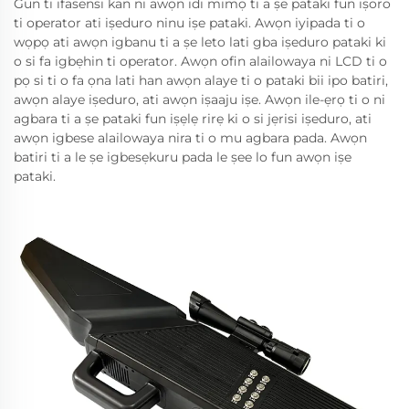
Gun ti ifasensi kan ni awọn idi mimọ ti a ṣe pataki fun iṣoro
ti operator ati iṣeduro ninu iṣe pataki. Awọn iyipada ti o
wọpọ ati awọn igbanu ti a ṣe leto lati gba iṣeduro pataki ki
o si fa igbẹhin ti operator. Awọn ofin alailowaya ni LCD ti o
pọ si ti o fa ọna lati han awọn alaye ti o pataki bii ipo batiri,
awọn alaye iṣeduro, ati awọn iṣaaju iṣe. Awọn ile-ẹrọ ti o ni
agbara ti a ṣe pataki fun iṣẹlẹ rirẹ ki o si jẹrisi iṣeduro, ati
awọn igbese alailowaya nira ti o mu agbara pada. Awọn
batiri ti a le ṣe igbesẹkuru pada le ṣee lo fun awọn iṣe
pataki.