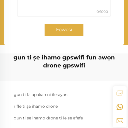
0/1000
Fọwọsi
gun ti ṣe ihamo gpswifi fun awọn
drone gpswifi
gun ti fa apakan ni ile-ayan
rifle ti ṣe ihamo drone
gun ti ṣe ihamo drone ti le ṣe afefe