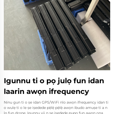
Igunnu ti o pọ julọ fun idan
laarin awọn ifrequency
Ninu gun ti o ṣe idan GPS/WiFi nlo awọn ifrequency idan ti
o wulẹ ti o le ṣe iṣedede pẹ̀lẹ̀ pẹ̀lẹ̀ awọn ibudo amuṣe ti a n
lo fun drone. Igunnu yii n ṣe iṣedede pupọ fun awọn ọna