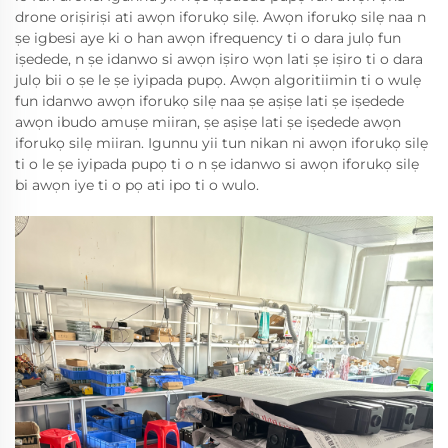
drone oriṣiriṣi ati awọn iforukọ silẹ. Awọn iforukọ silẹ naa n
ṣe igbesi aye ki o han awọn ifrequency ti o dara julọ fun
iṣedede, n ṣe idanwo si awọn iṣiro wọn lati ṣe iṣiro ti o dara
julọ bii o ṣe le ṣe iyipada pupọ. Awọn algoritiimin ti o wulẹ
fun idanwo awọn iforukọ silẹ naa ṣe aṣiṣe lati ṣe iṣedede
awọn ibudo amuṣe miiran, ṣe aṣiṣe lati ṣe iṣedede awọn
iforukọ silẹ miiran. Igunnu yii tun nikan ni awọn iforukọ silẹ
ti o le ṣe iyipada pupọ ti o n ṣe idanwo si awọn iforukọ silẹ
bi awọn iye ti o pọ ati ipo ti o wulo.