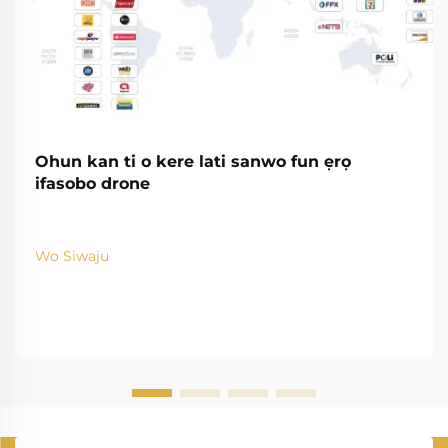
Ohun kan ti o kere lati sanwo fun ẹrọ
ifasobo drone
Wo Siwaju