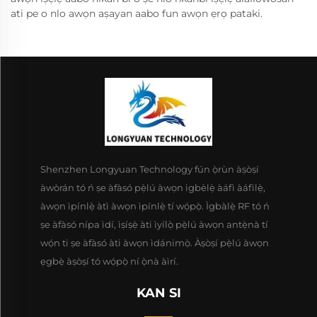
ati pe o nlo awọn aṣayan aabo fun awọn ẹrọ pataki.
Shenzhen Longyuan Technology fún ọ̀rùn àṣòṣí
àwòrán tó ń ṣe àfàsó pẹ̀lú àwọn igbèlẹ̀ àáfì àáfìlẹ̀,
àwọn ìpínlẹ̀ àtì àwọn ìpínlẹ̀ tí wọ́pọ̀. Ìgbàlẹ̀ RF tó ń
ṣe àfàsó nípa ìdí, ìṣíṣẹ̀ àti ìyílọ̀ pẹ̀lú àwọn antẹ̀nà tí
wọ́n ti ṣe àfàsó àti àwọn ìdánimọ̀. Àṣòṣí pẹ̀lú àwọn
ẹgbẹ̀ àṣòṣí tó wọ́pọ̀ ní ọ̀nà àìrí.
KAN SI