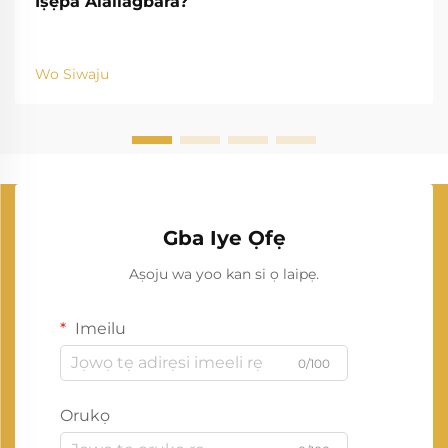
Iṣẹpa Alailagbara?
Wo Siwaju
Gba Iye Ọfẹ
Aṣoju wa yoo kan si ọ laipẹ.
Imeilu
0/100
Orukọ