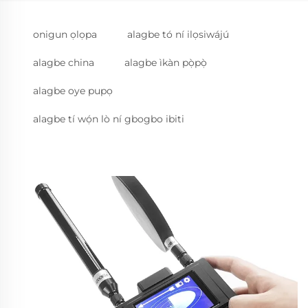
onigun ọlọpa
alagbe tó ní ilọsiwájú
alagbe china
alagbe ìkàn pọ̀pọ̀
alagbe oye pupọ
alagbe tí wọ́n lò ní gbogbo ibiti