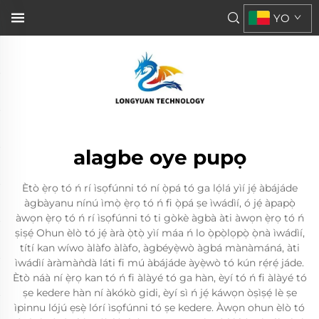
YO
alagbe oye pupọ
Ètò ẹ̀rọ tó ń rí ìsọfúnni tó ní ọ̀pá tó ga lọ́lá yìí jẹ́ àbájáde
àgbàyanu nínú ìmọ̀ ẹ̀rọ tó ń fi ọ̀pá ṣe ìwádìí, ó jẹ́ àpapọ̀
àwọn ẹ̀rọ tó ń rí ìsọfúnni tó ti gòkè àgbà àti àwọn ẹ̀rọ tó ń
ṣiṣẹ́ Ohun èlò tó jẹ́ àrà ọ̀tọ̀ yìí máa ń lo ọ̀pọ̀lọpọ̀ ọ̀nà ìwádìí,
títí kan wíwo àlàfo àlàfo, àgbéyẹ̀wò àgbá mànàmáná, àti
ìwádìí àràmàǹdà láti fi mú àbájáde àyẹ̀wò tó kún rẹ́rẹ́ jáde.
Ètò náà ní ẹ̀rọ kan tó ń fi àlàyé tó ga hàn, èyí tó ń fi àlàyé tó
ṣe kedere hàn ní àkókò gidi, èyí sì ń jẹ́ káwọn òṣìṣẹ́ lè ṣe
ìpinnu lójú ẹsẹ̀ lórí ìsọfúnni tó ṣe kedere. Àwọn ohun èlò tó