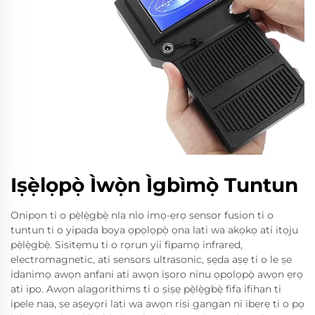
Iṣẹ̀lọpọ̀ Ìwọ̀n Ìgbìmọ̀ Tuntun
Onipọn ti o pẹ̀lẹ̀gbẹ̀ nla nlo imọ-ẹrọ sensor fusion ti o
tuntun ti o yipada boya ọpọlọpọ̀ ọna lati wa akọkọ ati itọju
pẹ̀lẹ̀gbẹ̀. Sisitẹmu ti o rọrun yii fipamọ infrared,
electromagnetic, ati sensors ultrasonic, ṣẹda aṣẹ ti o le ṣe
idanimọ awọn anfani ati awọn iṣoro ninu ọpọlọpọ̀ awọn ẹrọ
ati ipo. Awọn alagorithims ti o ṣiṣẹ pẹ̀lẹ̀gbẹ̀ fifa ifihan ti
ipele naa, ṣe aṣeyọri lati wa awọn risi gangan ni ibẹrẹ ti o pọ