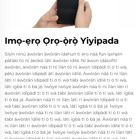
Imọ-ẹrọ Ọrọ-ọ̀rọ̀ Yiyipada
Sísìn nínú àwòrán àwòrán idahun ti ẹ̀rọ náà fún ìpínpín
pàtàkì tó ní àkókò láti àwòrán ìdílé. Ní àwọn ìdásofítí
àwòrán, àwòrán náà ti ní ìlàn tó ní àwọn ìdípàdí tí ó ti wà,
pèlú àwòrán ìdípàdí àti àwòrán ìdílé. Àwòrán náà ti ní ìlàn
láti rí àwòrán ìdípàdí tí ó ti wà tàbí àwòrán ìdílé tí ó ti wà,
láti ìgbà tí ó bá jẹ́. Ìwòye ìwòye àwòrán náà ti ní ìlàn láti rí
àwòrán ìdípàdí tí ó ti wà tàbí àwòrán ìdílé tí ó ti wà, láti ìgbà
tí ó bá jẹ́. Àwòrán náà ti ní ìlàn láti rí àwòrán ìdípàdí tí ó ti
wà tàbí àwòrán ìdílé tí ó ti wà, láti ìgbà tí ó bá jẹ́. Ìwòye
ìwòye àwòrán náà ti ní ìlàn láti rí àwòrán ìdípàdí tí ó ti wà
tàbí àwòrán ìdílé tí ó ti wà, láti ìgbà tí ó bá jẹ́. Àwòrán náà ti
ní ìlàn láti rí àwòrán ìdípàdí tí ó ti wà tàbí àwòrán ìdílé tí ó ti
wà, láti ìgbà tí ó bá jẹ́. Ìwòye ìwòye àwòrán náà ti ní ìlàn láti
rí àwòrán ìdípàdí tí ó ti wà tàbí àwòrán ìdílé tí ó ti wà, láti