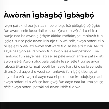
Àwòrán Ìgbàgbọ́ Ìgbàgbọ́
Iwọn pataki ti ounje naa ni pe o le ṣe iṣẹ̀ pẹ̀lẹ̀gbẹ̀ pẹ̀lẹ̀gbẹ̀
fun awọn iṣẹ̀lẹ̀ idustriali tuntun. Ọ̀nà ti o wọ̀sí ti o ni iru
ounje naa ba awọn ẹlẹ́rọ̀yìn àkọ̀kọ̀ mẹ́fààn, ṣe iranlọwọ̀ fun
iṣẹ̀lẹ̀ titunṣẹ̀ pẹ̀lẹ̀ awọn irin-ajo ti o wà tẹlẹ̀, awọn anfani ti o
ni iṣẹ̀lẹ̀ ti o wà, ati awọn software ti o ṣe iṣẹ̀lẹ̀ ti o wà. API ti
aaye naa yoo ṣe iranlọwọ̀ fun awọn iṣẹ̀lẹ̀ kanpatibooli, ṣe
iranlọwọ̀ fun aaye naa lati ṣe iṣẹ̀ pẹ̀lẹ̀ awọn anfani pataki ati
awọn iṣẹ̀lẹ̀. Awọn olugbala pataki le ṣe iṣẹ̀lẹ̀ titunṣẹ̀ awọn
igbesẹ̀ titunṣẹ̀ kanpatibooli lori aaye kan, bi o ṣe le ṣe iṣẹ̀lẹ̀
titunṣẹ̀ ati aaye ti o wọ̀sí ṣe iranlọwọ̀ fun iṣẹ̀lẹ̀ titunṣẹ̀ ati
aaye ti o wà. Iwọn ti aaye naa ni pe o le ṣe imudojuiyẹn ati
awọn anfani ti o wà, ṣe iranlọwọ̀ fun aaye naa lati ma ṣe iṣẹ̀
pẹ̀lẹ̀ awọn anfani pataki ati awọn iṣẹ̀lẹ̀ ti o wà.