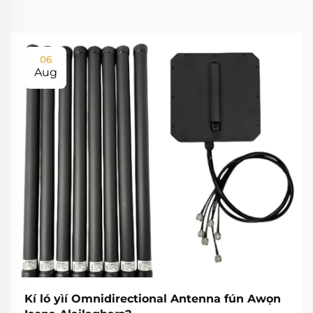
06
Aug
Kí ló yìí Omnidirectional Antenna fún Awọn