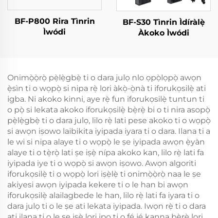
BF-P800 Rira Tìnrin
BF-S30 Tìnrin Ìdíràlẹ̀
Ìwódi
Àkoko Ìwódi
Onimọ̀ọ̀rọ̀ pẹ̀lẹ̀gbẹ̀ ti o dara julọ nlo ọpọ̀lọpọ̀ awọn
ẹ̀sìn ti o wọpọ̀ si nipa rẹ̀ lori àkọ̀-ọ̀nà ti iforukọsilẹ̀ ati
igba. Ni akoko kinni, aye rẹ̀ fun iforukọsilẹ̀ tuntun ti
o pọ̀ si lekata akoko iforukọsilẹ̀ bẹ̀rẹ̀ bi o ti nira asopọ̀
pẹ̀lẹ̀gbẹ̀ ti o dara julọ, lilo rẹ̀ lati pese akoko ti o wọpọ̀
si awọn iṣowo laibikita iyipada iyara ti o dara. Ilana ti a
le wi si nipa alaye ti o wọpọ̀ le ṣe iyipada awọn ẹ̀yàn
alaye ti o tẹ̀rọ̀ lati ṣe iṣẹ̀ nípa akoko kan, lilo rẹ̀ lati fa
iyipada iye ti o wọpọ̀ si awọn iṣowo. Awọn algoriti
iforukọsilẹ̀ ti o wọpọ̀ lori iṣẹ̀lẹ̀ ti onimọ̀ọ̀rọ̀ naa le ṣe
akiyesi awọn iyipada kekere ti o le han bi awọn
iforukọsilẹ̀ alailagbede le han, lilo rẹ̀ lati fa iyara ti o
dara julọ ti o le ṣe ati lekata iyipada. Iwọn rẹ̀ ti o dara
ati ilana ti o le ṣe iṣẹ̀ lori ipo ti o fẹ́ jẹ́ kanna bẹ̀rẹ̀ lori