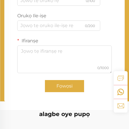
0/100
Orukọ Ile-iṣẹ
0/200
Ifiranṣẹ
0/1000
Fọwọsi
alagbe oye pupọ