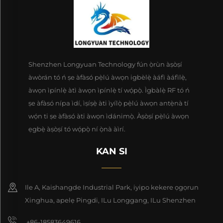
Shenzhen Longyuan Technology fún ọ̀rùn àṣòṣí
àwòrán tó ń ṣe àfàsó pẹ̀lú àwọn igbèlẹ̀ àáfì àáfìlẹ̀,
àwọn ìpínlẹ̀ àtì àwọn ìpínlẹ̀ tí wọ́pọ̀. Ìgbàlẹ̀ RF tó ń
ṣe àfàsó nípa ìdí, ìṣíṣẹ̀ àti ìyílọ̀ pẹ̀lú àwọn antẹ̀nà tí
wọ́n ti ṣe àfàsó àti àwọn ìdánimọ̀. Àṣòṣí pẹ̀lú àwọn
ẹgbẹ̀ àṣòṣí tó wọ́pọ̀ ní ọ̀nà àìrí.
KAN SI
Ile A, Kaishangde Industrial Park, iyipo kekere ọgọrun
Xinghua, apelẹ Pingdi, ILu Longgang, ILu Shenzhen
+86-18583649616