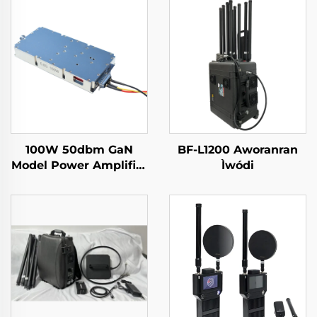
100W 50dbm GaN
BF-L1200 Aworanran
Model Power Amplifier
Ìwódi
fun Drones System
Counter Drone Module
5.2/5.8G Sufficient RF
Shields 5.2/5.8G 100W
50dbm