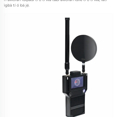
ìgbà tí ó bá jẹ́.