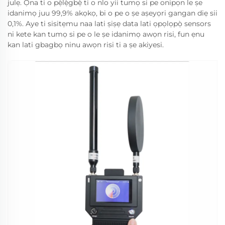
julẹ. Ọna ti o pẹ̀lẹ̀gbẹ̀ ti o nlo yii tumọ si pe onipọn le ṣe
idanimọ juu 99,9% akọkọ, bi o pe o ṣe aṣeyọri gangan diẹ sii
0,1%. Aye ti sisitẹmu naa lati ṣiṣẹ data lati ọpọlọpọ̀ sensors
ni kete kan tumọ si pe o le ṣe idanimọ awọn risi, fun ẹnu
kan lati gbagbọ ninu awọn risi ti a ṣe akiyesi.