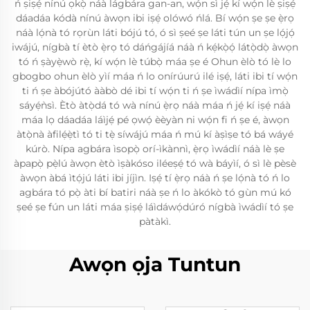
ń ṣiṣẹ́ nínú ọkọ̀ náà lágbára gan-an, wọ́n sì jẹ́ kí wọ́n lè ṣiṣẹ́
dáadáa kódà nínú àwọn ibi iṣẹ́ olówó ńlá. Bí wọ́n ṣe ṣe ẹ̀rọ
náà lọ́nà tó rọrùn láti bójú tó, ó sì ṣeé ṣe láti tún un ṣe lọ́jọ́
iwájú, nígbà tí ètò ẹ̀rọ tó dáńgájíá náà ń kẹ́kọ̀ọ́ látọ̀dọ̀ àwọn
tó ń ṣàyẹ̀wò rẹ̀, kí wọ́n lè túbọ̀ máa ṣe é Ohun èlò tó lè lo
gbogbo ohun èlò yìí máa ń lo onírúurú ilé iṣẹ́, láti ibi tí wọ́n
ti ń ṣe àbójútó ààbò dé ibi tí wọ́n ti ń ṣe ìwádìí nípa ìmọ̀
sáyẹ́ǹsì. Ètò àtọ̀dá tó wà nínú ẹ̀rọ náà máa ń jẹ́ kí iṣẹ́ náà
máa lọ dáadáa láìjẹ́ pé ọwọ́ èèyàn ni wọ́n fi ń ṣe é, àwọn
àtọ̀nà àfilẹ́ẹ̀tì tó ti tẹ̀ síwájú máa ń mú kí àṣìṣe tó bá wáyé
kúrò. Nípa agbára ìsopọ̀ orí-ìkànnì, ẹ̀rọ ìwádìí náà lè ṣe
àpapọ̀ pẹ̀lú àwọn ètò ìṣàkóso iléeṣẹ́ tó wà báyìí, ó sì lè pèsè
àwọn àbá ìtọ́jú láti ibi jíjìn. Iṣẹ́ tí ẹ̀rọ náà ń ṣe lọ́nà tó ń lo
agbára tó pọ̀ àti bí batiri náà ṣe ń lo àkókò tó gùn mú kó
ṣeé ṣe fún un láti máa ṣiṣẹ́ láìdáwọ́dúró nígbà ìwádìí tó ṣe
pàtàkì.
Awọn ọja Tuntun