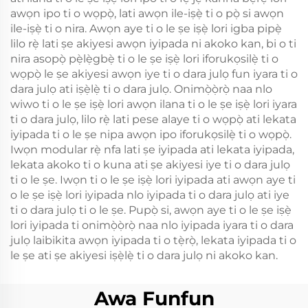
awọn ipo ti o wọpọ̀, lati awọn ile-iṣẹ̀ ti o pọ̀ si awọn
ile-iṣẹ̀ ti o nira. Awọn aye ti o le ṣe iṣẹ̀ lori igba pipẹ̀
lilo rẹ̀ lati ṣe akiyesi awọn iyipada ni akoko kan, bi o ti
nira asopọ̀ pẹ̀lẹ̀gbẹ̀ ti o le ṣe iṣẹ̀ lori iforukọsilẹ̀ ti o
wọpọ̀ le ṣe akiyesi awọn iye ti o dara julọ fun iyara ti o
dara julọ ati iṣẹ̀lẹ̀ ti o dara julọ. Onimọ̀ọ̀rọ̀ naa nlo
wiwo ti o le ṣe iṣẹ̀ lori awọn ilana ti o le ṣe iṣẹ̀ lori iyara
ti o dara julọ, lilo rẹ̀ lati pese alaye ti o wọpọ̀ ati lekata
iyipada ti o le ṣe nipa awọn ipo iforukọsilẹ̀ ti o wọpọ̀.
Iwọn modular rẹ̀ nfa lati ṣe iyipada ati lekata iyipada,
lekata akoko ti o kuna ati ṣe akiyesi iye ti o dara julọ
ti o le ṣe. Iwọn ti o le ṣe iṣẹ̀ lori iyipada ati awọn aye ti
o le ṣe iṣẹ̀ lori iyipada nlo iyipada ti o dara julọ ati iye
ti o dara julọ ti o le ṣe. Pupọ̀ si, awọn aye ti o le ṣe iṣẹ̀
lori iyipada ti onimọ̀ọ̀rọ̀ naa nlo iyipada iyara ti o dara
julọ laibikita awọn iyipada ti o tẹ̀rọ̀, lekata iyipada ti o
le ṣe ati ṣe akiyesi iṣẹ̀lẹ̀ ti o dara julọ ni akoko kan.
Awa Funfun