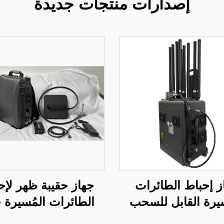
إصدارات منتجات جديدة
ز إحباط الطائرات
جهاز حقيبة ظهر لإح
سيرة القابل للسحب
ا
P800
BF-L1200