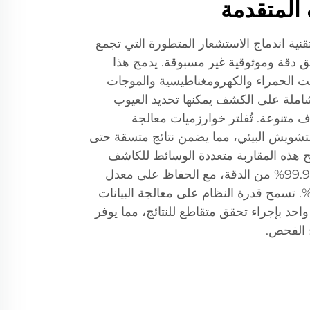
المتقدمة
ية اندماج الاستشعار المتطورة التي تجمع
 دقة وموثوقية غير مسبوقة. يدمج هذا
 الحمراء والكهرومغناطيسية والموجات
املة على الكشف يمكنها تحديد العيوب
اد وظروف متنوعة. تُفلتر خوارزميات معالجة
لتشويش البيئي، مما يضمن نتائج متسقة حتى
يح هذه المقاربة متعددة الوسائط للكاشف
تحقيق معدلات كشف تزيد عن 99.9% من الدقة، مع الحفاظ على معدل
لإيجابيات الخاطئة أقل من 0.1%. تسمح قدرة النظام على معالجة البيانات
 بإجراء تحقق متقاطع للنتائج، مما يوفر
ج الفحص.