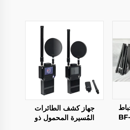
باط
جهاز كشف الطائرات
لطائرات المُسيرة BF-
المُسيرة المحمول ذو
الاتجاه المحدد BF-S30