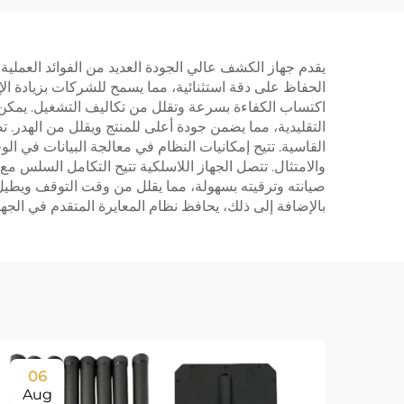
لأنظمة الطائرات بدون
طيار، وحدة مضادة
يقدم جهاز الكشف عالي الجودة العديد من الفوائد العمل
للطائرات بدون طيار بتردد
الحفاظ على دقة استثنائية، مما يسمح للشركات بزيادة الإ
5.2/5.8 غيغاهرتز، درع RF
اكتساب الكفاءة بسرعة وتقلل من تكاليف التشغيل. يمكن 
التقليدية، مما يضمن جودة أعلى للمنتج ويقلل من الهدر. ت
كافٍ بتردد 5.2/5.8
القاسية. تتيح إمكانيات النظام في معالجة البيانات في ال
غيغاهرتز، 100 واط و 50
والامتثال. تتصل الجهاز اللاسلكية تتيح التكامل السلس مع
صيانته وترقيته بسهولة، مما يقلل من وقت التوقف ويطيل ع
ديسيبل للميجاهرتز
بالإضافة إلى ذلك، يحافظ نظام المعايرة المتقدم في الجه
06
Aug