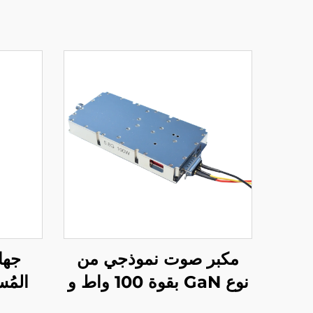
مكبر صوت نموذجي من
جها
نوع GaN بقوة 100 واط و
المُ
50 ديسيبل للميجاهرتز