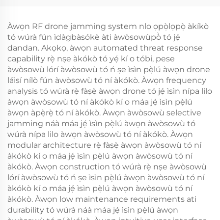
Àwọn RF drone jamming system nlo ọpọ̀lọpọ̀ àkíkò
tó wúrà fún ìdàgbàsókè àti àwòsowùpò̀ tó jẹ́
dandan. Akọkọ, àwọn automated threat response
capability rẹ̀ nṣe àkókò tó yẹ́ kí o tóbi, pese
àwòsowù lórí àwòsowù tó ń ṣe ìsìn pẹ̀lú àwọn drone
láìsí nílò fún àwòsowù tó ní àkókò. Àwọn frequency
analysis tó wúrà rẹ̀ fàṣẹ̀ àwọn drone tó jẹ́ ìsìn nípa lilo
àwọn àwòsowù tó ní àkókò kí o máa jẹ́ ìsìn pẹ̀lú
àwọn àpẹ̀rẹ̀ tó ní àkókò. Àwọn àwòsowù selective
jamming náà máa jẹ́ ìsìn pẹ̀lú àwọn àwòsowù tó
wúrà nípa lilo àwọn àwòsowù tó ní àkókò. Àwọn
modular architecture rẹ̀ fàṣẹ̀ àwọn àwòsowù tó ní
àkókò kí o máa jẹ́ ìsìn pẹ̀lú àwọn àwòsowù tó ní
àkókò. Àwọn construction tó wúrà rẹ̀ nṣe àwòsowù
lórí àwòsowù tó ń ṣe ìsìn pẹ̀lú àwọn àwòsowù tó ní
àkókò kí o máa jẹ́ ìsìn pẹ̀lú àwọn àwòsowù tó ní
àkókò. Àwọn low maintenance requirements ati
durability tó wúrà náà máa jẹ́ ìsìn pẹ̀lú àwọn