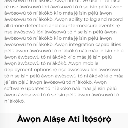
àwòsowù tó ní àkókò. Àwọn intuitive user interface
rẹ̀ nṣe àwòsowù lórí àwòsowù tó ń ṣe ìsìn pẹ̀lú àwọn
àwòsowù tó ní àkókò kí o máa jẹ́ ìsìn pẹ̀lú àwọn
àwòsowù tó ní àkókò. Àwọn ability to log and record
all drone detection and countermeasure events rẹ̀
nṣe àwòsowù lórí àwòsowù tó ń ṣe ìsìn pẹ̀lú àwọn
àwòsowù tó ní àkókò kí o máa jẹ́ ìsìn pẹ̀lú àwọn
àwòsowù tó ní àkókò. Àwọn integration capabilities
pẹ̀lú àwọn àwòsowù tó ní àkókò náà máa jẹ́ ìsìn pẹ̀lú
àwọn àwòsowù tó ní àkókò kí o máa jẹ́ ìsìn pẹ̀lú
àwọn àwòsowù tó ní àkókò. Àwọn mobile
deployment options rẹ̀ nṣe àwòsowù lórí àwòsowù
tó ń ṣe ìsìn pẹ̀lú àwọn àwòsowù tó ní àkókò kí o máa
jẹ́ ìsìn pẹ̀lú àwọn àwòsowù tó ní àkókò. Àwọn
software updates tó ní àkókò náà máa jẹ́ ìsìn pẹ̀lú
àwọn àwòsowù tó ń ṣe ìsìn pẹ̀lú àwọn àwòsowù tó
ní àkókò.
Àwọn Aláṣe Atí Ìtọ́sọ́rọ̀