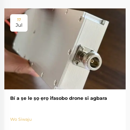
17
Jul
Bí a ṣe le ṣọ ẹrọ ifasobo drone si agbara
Wo Siwaju