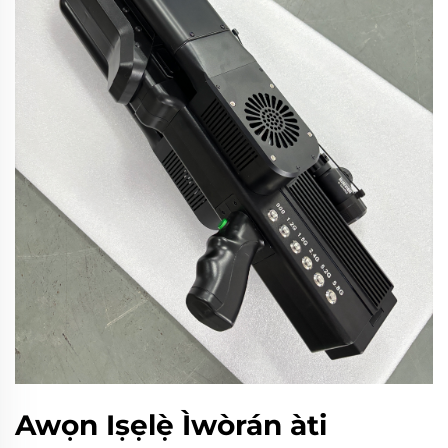
Awọn Iṣẹlẹ̀ Ìwòrán àti