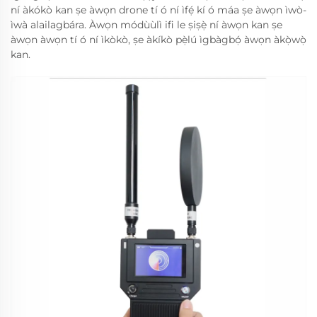
ní àkókò kan ṣe àwọn drone tí ó ní ìfẹ́ kí ó máa ṣe àwọn ìwò-
ìwà alailagbára. Àwọn módùùlì ifi le ṣiṣẹ̀ ní àwọn kan ṣe
àwọn àwọn tí ó ní ìkòkò, ṣe àkíkò pẹ̀lú ìgbàgbọ́ àwọn àkọ̀wọ̀
kan.