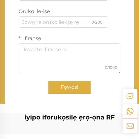
Orukọ Ile-iṣẹ
0/200
Ifiranṣẹ
0/1000
Fọwọsi
iyipo iforukọsilẹ ẹrọ-ọna RF