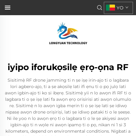
YO
iyipo iforukọsilẹ ẹrọ-ọna RF
Sisitimẹ̀ RF drone jamming ti n ṣe iṣẹ irin-ajo ti o lagbara
lori agbero-ajo, ti a ṣe akọsilẹ lati ifi ẹnu ti o pọ julọ lati
awọn igbin-ajo ti ko si ibẹrẹ. Sisitimẹ̀ yii n lo awọn ifi RF ti o
lagbara ti o ṣe iṣẹ lati fa awọn ẹrọ orisirisi ati awọn olumulo
re. Sisitimẹ̀ n lo awọn igba mẹrin ti o ṣe iṣẹ lati ṣe idiwọ
nipasẹ awọn drone oriṣiriṣi, lati ṣe idiwọ pataki ti o le ṣeeṣe.
Ni ile yoo n lo awọn ẹrọ ti o lagbara ti o le ṣe akiyesi awọn
igbin-ajo ti n wọle ni awọn ipamọ ti o pọ, nikan ni 1 si 3
kilometers, depend on environmental conditions. Nigbati a