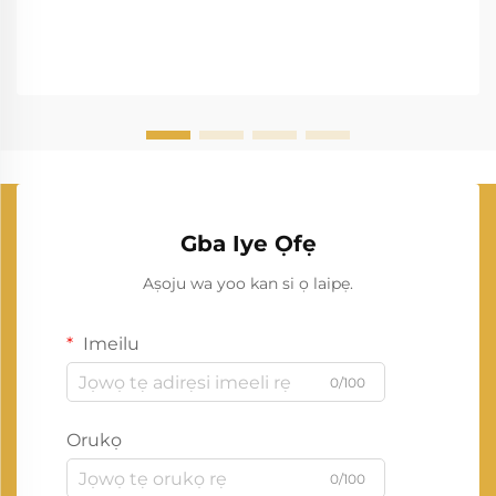
Gba Iye Ọfẹ
Aṣoju wa yoo kan si ọ laipẹ.
Imeilu
0/100
Orukọ
0/100