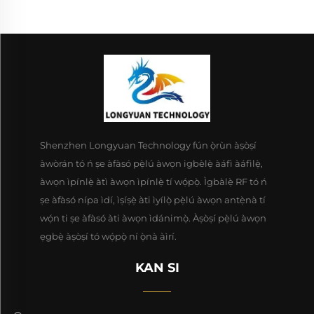
Shenzhen Longyuan Technology fún ọ̀rùn àṣòṣí
àwòrán tó ń ṣe àfàsó pẹ̀lú àwọn igbèlẹ̀ àáfì àáfìlẹ̀,
àwọn ìpínlẹ̀ àtì àwọn ìpínlẹ̀ tí wọ́pọ̀. Ìgbàlẹ̀ RF tó ń
ṣe àfàsó nípa ìdí, ìṣíṣẹ̀ àti ìyílọ̀ pẹ̀lú àwọn antẹ̀nà tí
wọ́n ti ṣe àfàsó àti àwọn ìdánimọ̀. Àṣòṣí pẹ̀lú àwọn
ẹgbẹ̀ àṣòṣí tó wọ́pọ̀ ní ọ̀nà àìrí.
KAN SI