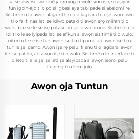
ba ṣe akiyesi, sisitimẹ̀ jamming n wọle sinu iṣẹ, ṣe aṣiyan
fun igbin-ajo ti o pọ si igbesi aye tabi pade si abẹlomi re.
Sisitimẹ̀ n lo awọn alagorithm ti o lagbara ti o ṣe iwọn-owo
ti o fa ifi naa lati ṣe idiwọ pataki ti awọn ẹrọ miiran ti o
wulo, bi o ṣe le ṣe iṣẹ pataki lati ṣe idiwọ drone. Sisitimẹ̀ n lo
idi ti o le ṣe iyipada lati ṣe afikun si awọn sisitimẹ̀ ti o wulo,
nitori o le ṣe iṣẹ fun awọn iṣẹ ti o fipamọ ati awọn iṣẹ ti o
tun le ṣe ipamọ. Awọn iṣẹ rẹ pẹlu ifi ẹnu ti o lagbara, awọn
ile-iṣẹ pataki, ati awọn iṣẹ ti o wulo. Sisitimẹ̀ n lo interface ti
o leto ti a le ṣe iṣẹ lati ṣe alayipada si awọn iṣoro, pẹlu
training ti o kere julọ.
Awọn ọja Tuntun