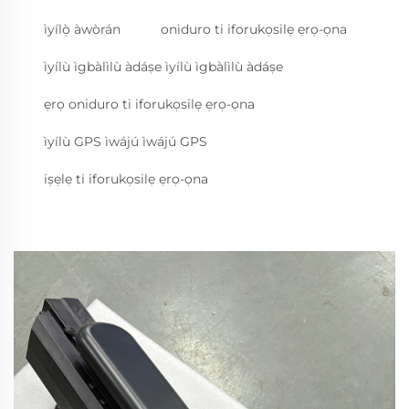
ìyílọ̀ àwòrán
oniduro ti iforukọsilẹ ẹrọ-ọna
ìyílù ìgbàlìlù àdáṣe ìyílù ìgbàlìlù àdáṣe
ẹrọ oniduro ti iforukọsilẹ ẹrọ-ọna
ìyílù GPS ìwájú ìwájú GPS
iṣẹlẹ ti iforukọsilẹ ẹrọ-ọna