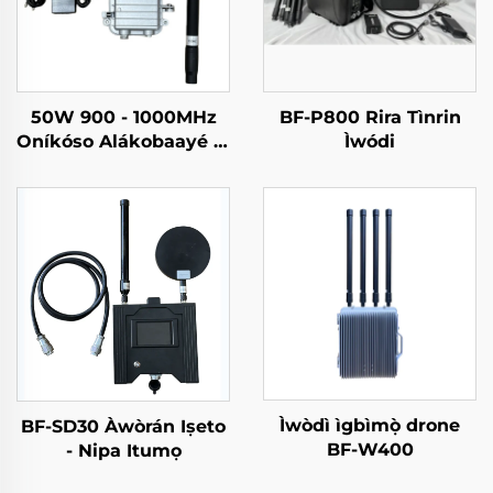
50W 900 - 1000MHz
BF-P800 Rira Tìnrin
Oníkóso Alákobaayé Tí
Ìwódi
Ko Nípa Iru Cast
Aluminum Case
Counter Drone
Antennas
Ìwòdì ìgbìmọ̀ drone
BF-SD30 Àwòrán Iṣeto
BF-W400
- Nipa Itumọ