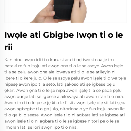
Iwọle ati Gbigbe Iwọn ti o le
rii
Kan ninu awọn idi ti o kuru si ara ti nẹtiwọki naa jẹ iru
pataki rẹ fun itọju ati awọn ọna ti o le se asọye. Awọn iṣẹlẹ
ti a ṣe pẹlu awọn ọna alailowaya ati ti o le ṣe atilẹyin ni
ibere ti o kere julọ. O le ṣe asọye pẹlu awọn iṣẹlẹ ti o wa tẹlẹ
nipasẹ awọn ipo ti a ṣeto, lati ṣakoso ati ṣe igbese pẹlu
ọkan. Awọn ọna ti o le ṣe nipa awọn iṣẹlẹ ti a ṣe pada pẹlu
awọn ounje lati ṣe igbese alailowaya ati awọn itan ti o nira.
Awọn iru ti o le pese jẹ ki o le fi sii awọn iṣẹlẹ diẹ sii lati ṣẹda
awọn agbegbe ti o ga julọ, nitorinaa o yẹ fun itọju awọn ile
ti o ga bi o ṣeeṣe. Awọn iṣẹlẹ ti o ni agbara lati ṣe igbese ati
awọn iṣẹlẹ ti o ni agbara ti o le ṣe igbese nitori pe o le ṣe
imọran lati ṣe lori awọn ipo ti o nira.