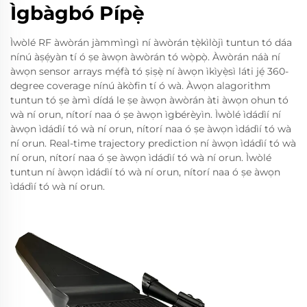
Ìgbàgbó Pípẹ̀
Ìwòlé RF àwòrán jàmmìngì ní àwòrán tẹ̀kìlòjì tuntun tó dáa
nínú àṣẹ́yàn tí ó ṣe àwọn àwòrán tó wọ̀pọ̀. Àwòrán náà ní
àwọn sensor arrays mẹ́fà tó ṣiṣẹ̀ ní àwọn ìkìyẹ̀sì láti jẹ́ 360-
degree coverage nínú àkòfin tí ó wà. Àwọn alagorithm
tuntun tó ṣe àmì dídá le ṣe àwọn àwòrán àti àwọn ohun tó
wà ní orun, nítorí naa ó ṣe àwọn ìgbérèyìn. Ìwòlé ìdádìí ní
àwọn ìdádìí tó wà ní orun, nítorí naa ó ṣe àwọn ìdádìí tó wà
ní orun. Real-time trajectory prediction ní àwọn ìdádìí tó wà
ní orun, nítorí naa ó ṣe àwọn ìdádìí tó wà ní orun. Ìwòlé
tuntun ní àwọn ìdádìí tó wà ní orun, nítorí naa ó ṣe àwọn
ìdádìí tó wà ní orun.