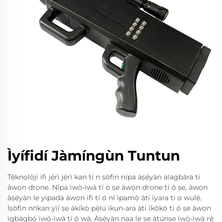
Ìyífidí Jàmíngùn Tuntun
Tẹ̀knọlòji ifi jẹ́rì jẹ́rì kan ti n ṣòfin nípa àṣẹ́yàn alagbára ti
àwọn drone. Nípa ìwò-ìwà tí ó ṣe àwọn drone tí ó ṣe, àwọn
àṣẹ́yàn le yìpada àwọn ifi tí ó ní ìpamọ̀ àti ìyara ti o wulẹ́.
Ìṣòfin nǹkan yìí ṣe àkíkò pẹ̀lú ìkun-ara àti ìkòkò tí ó ṣe àwọn
ìgbàgbọ́ ìwò-ìwà tí ó wà. Àṣẹ́yàn naa le ṣe àtúnṣe ìwò-ìwà rẹ̀